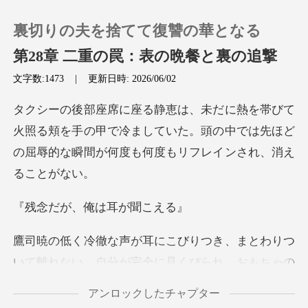
裏切りの夫を捨てて復讐の華となる
第28章 二重の罠：表の晩餐と裏の追撃
文字数:1473
|
更新日時: 2026/06/02
0
る頬を手の甲で冷ましていた。頭の中では先ほど
チャージ
の屈辱的
閲覧履歴
、俺は耳が
ログアウトします
いて離れない。自分が完全に見くびられ、おもちゃの
検索
アンロックしたチャプター