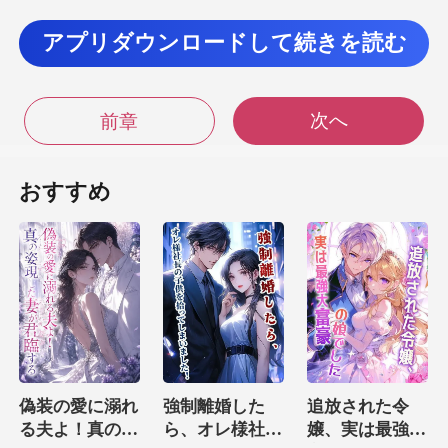
りを
アプリダウンロードして続きを読む
ぶつけるようなメッセージを送りつけた。「
次へ
前章
やかに光り、着
信を知らせた。画面に
おすすめ
柔らかな色が消え、
もし、
心配になって
偽装の愛に溺れ
強制離婚した
追放された令
る夫よ！真の姿
ら、オレ様社長
嬢、実は最強大