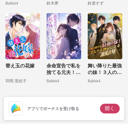
現した妻が君臨
の子供を拾って
富豪の娘でした
Rabbit4
鈴木夢
鈴菜すず
する
しまいました！
替え玉の花嫁
余命宣告で私を
舞い降りた最強
捨てる元夫！？
の妹！３人の大
実は病気なのは
物兄による溺愛
羽間 里絵子
Rabbit4
Rabbit4
お前だ！
計画
開く
アプリでボーナスを受け取る