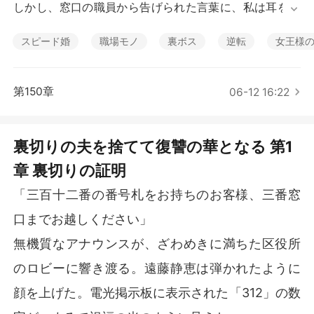
短編傑作
しかし、窓口の職員から告げられた言葉に、私は耳を疑
った。

「お客様は現在、未婚となっております」

スピード婚
職場モノ
裏ボス
逆転
女王様
3年前に提出したはずの婚姻届は受理されておらず、夫
の戸籍には、私のたった一人の親友の名前が記されてい
た。

第150章
06-12 16:22
彼女はすでに妊娠しており、義父母もグルになって私を
騙していたのだ。

この3年間、私は佐藤家の体面を保つための無料の家政
裏切りの夫を捨てて復讐の華となる 第1
婦であり、私が心血を注いだ事業の資産さえも、彼らに
章 裏切りの証明
奪われようとしていた。

信じてきた人生がすべて嘘だったと気づき、怒りと絶望
「三百十二番の番号札をお持ちのお客様、三番窓
で息が止まりそうになった。

その時、財界の重鎮から私のスマートフォンに一本の電
口までお越しください」
話が入る。

無機質なアナウンスが、ざわめきに満ちた区役所
「私の孫と結婚したまえ。そうすれば、全てが君の後ろ
盾となる」

のロビーに響き渡る。遠藤静恵は弾かれたように
私は涙を拭い、完璧な妻の仮面を被り直すと、あの嘘つ
顔を上げた。電光掲示板に表示された「312」の数
きたちが待つ偽りの家へ向けて、決然と歩き出した。