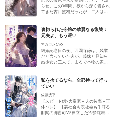
恋人の藤原隼人が婚約したという知
ター機を手配し、最高級のプライベ
裏で牛耳る西園寺財閥の正統な後継
らせ。この3年間、彼から深く愛され
ート病院へと私を運び込み、懸命の
者であり、世界を凌駕する伝説のハ
てきた古川蜜柑だったが、二人は住
救命措置をとらせたのだ。 生命維持
ッカーだったのだ。 臆病で愚かだっ
む世界が違うのだということも痛い
カプセルの無機質な響きの中で、私
た妻としての私は、今、死んだ。 傷
ほど理解していた。 彼女はためらう
はふっとわずかな意識を取り戻し
口の血を洗い流し、未練なく離婚届
ことなく別れを告げる。 別れた後、
裏切られた令嬢の華麗なる復讐：
た。そこで耳にしたのは、夫と担当
を突きつけると、私は私を貶めた全
古川蜜柑は自分の人生を歩もうと努
元夫よ、もう遅い
医が交わす信じられない会話だっ
ての者たちへ血の代償を支払わせる
めた。連絡先をブロックし、住まい
た。 「命を救うために、手足を切断
ための行動を開始した。
マカロンひめ
を移して彼を避け続けたものの、藤
するだけというお話だったはずで
結婚記念日の夜、西園寺静は、残業
原隼人はまるで亡霊のように彼女の
す。 なぜ、奥様の造血幹細胞まで一
だと言っていた夫が、義妹と見知ら
生活へ姿を現す。 未練を残し、日夜
滴残らず抜き取ろうとなさるのです
ぬ少女と三人で、まるで本物の家族
彼女を想い、執拗に追いすがる彼。
か！」 「ご主人、これでは、あなた
のように笑い合っているのを目撃し
そしてある日、古川蜜柑は彼の前に
がご自身のその手で彼女の生きる希
た。 ショックのあまり街を彷徨い交
戻ってきた。彼が予想だにしなかっ
望を完全に断ち切ることになってし
通事故に遭った彼女は、目を覚まし
私を捨てるなら、全部持って行っ
た「別の身分」へと姿を変えて
まいますよ！」 いつもは感情を抑え
た病室で、夫が友人に放った恐ろし
ていい
——。
た理知的な夫の声が、骨の髄まで凍
い本音を聞いてしまう。 「あいつの
るような残忍さを帯びて静かに響い
佐藤洸平
気取った顔を見てるだけで反吐が出
た。 「今日まで、この女を何不自由
【スピード婚×大富豪＋夫の後悔＋正
る。西園寺の核心技術を手に入れた
なく健康に生かしてやったこと。そ
体バレ】 【裏社会も表社会も牛耳る
ら、あんな女、さっさと捨ててや
れこそが俺の最大の慈悲だ」 「俺が
財閥の御曹司VS自立した冷静沈着な
る」 退院して家に戻ると、そこはす
共に白髪になるまで添い遂げるの