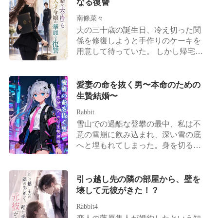
なる復讐
えた「森川医薬」の継承者に戻るこ
らいにな」 譲の声には、私の息を奪
たそのとき、彼は病室で何度もひざ
とを。 その後。 元夫である黒田玄也
うほどの残酷さが滲んでいた。 私の
南條菜々
まずき、彼女が目を覚ますよう祈り
は、一族郎党を引き連れて復縁を懇
現実のすべてが――この秘密の生活
夫の三十歳の誕生日、冷え切った関
続けていた。
願しに跪くこととなる。 しかし、森
に資金を提供していた愛情深い両親
係を修復しようと手作りのケーキを
川清緒の背後は規格外だった。実父
も、献身的な夫も――五年間にわた
用意して待っていた。 しかし帰宅し
は財界の覇者、実母は森川家二十三
る嘘だった。 私はただ、彼らが舞台
た彼は私をゴミのように一瞥し、愛
代目の最高峰の医師、兄は表と裏の
の上に立たせておいた道化師に過ぎ
人からの電話一つで甘い声を出し、
世界に顔が利き妹を溺愛する腹黒社
なかった。 スマホが震えた。譲から
夜中に出かけていこうとした。 「お
愛妻の命を抜く男〜本命のための
長、そして弟は芸能界のドン。 そう
のメッセージだった。彼が本当の家
願い、今夜だけは、ここにい
生贄結婚〜
そう……もう一人。「芸能界で真面
族の隣に立ちながら送ってきたもの
て……！」 行かないでとすがりつく
目にやらなければ実家の千億の遺産
だ。 「会議、終わったよ。疲れた。
Rabbit
私を、彼は虫ケラのように荒々しく
を継がせる」と脅されており、プラ
会いたいな」 その何気ない嘘が、最
雪山での過酷な登攀の最中、私は不
振り払った。 大理石のベンチに頭を
イドが高く毒舌だが、誰よりも彼女
後の一撃だった。 彼らは私を、自分
意の雪崩に飲み込まれ、深い雪の底
叩きつけられ、視界が血に染まる
には甘い「宿敵」の存在も忘れては
たちがコントロールできる哀れで感
へと埋もれてしまった。身を切るよ
中、彼は床の血を見ても「安っぽい
ならない。
謝に満ちた孤児だと思っていた。 彼
うな凍えの中で感覚は完全に失わ
三文芝居だ」と鼻で笑い、無慈悲に
らは、自分たちがどれほど間違って
れ、命の灯火は今にも消えようとし
ドアを閉めて出て行った。 額が裂け
いたかを知ることになる。
ていた。 そんな私を、夫は素手で10
引っ越し先の隣の部屋から、壁を
るような激痛の中、私の脳内で固く
時間も雪を掘り続け、十本の指から
壊して元彼がきた！？
閉ざされていた記憶の水門が轟音と
痛ましいほど血を滴らせながら救い
共に破壊された。 私はただの卑屈な
Rabbit4
出してくれた。そして直ちにチャー
契約妻なんかじゃない。 日本経済を