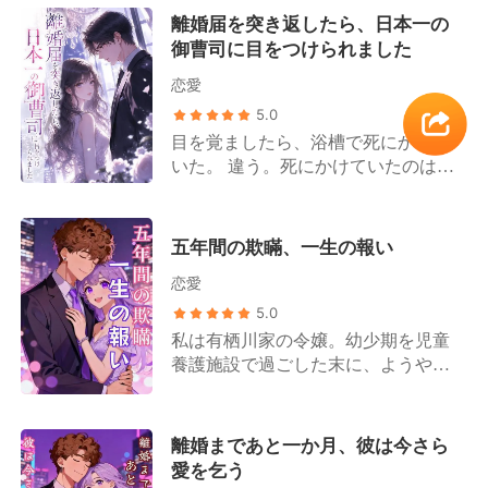
離婚届を突き返したら、日本一の
御曹司に目をつけられました
恋愛
5.0
目を覚ましたら、浴槽で死にかけて
いた。 違う。死にかけていたのは、
この体の元の持ち主だ。 私は違う。
私はたまたまこの体に宿った、まっ
たく別の人間。 彼女の記憶が流れ込
五年間の欺瞞、一生の報い
んでくる。夫に尽くし、裏切られ、
恋愛
離婚届を突きつけられ、泣いて死ん
だ女の人生。 馬鹿みたいだ。 私は彼
5.0
女の人生を継いだ。でも彼女の想い
私は有栖川家の令嬢。幼少期を児童
は継がない。 よし、こうしよう。 夫
養護施設で過ごした末に、ようやく
が離婚を望むなら、サインしてや
探し出され、本当の家に迎え入れら
る。でも、泣き縋る真似はしない。
れた。 両親は私を溺愛し、夫は私を
私はパンッと書類を彼の胸に叩きつ
慈しんでくれた。 私の人生を破滅さ
離婚まであと一か月、彼は今さら
けてやった。 「勘違いするな。捨て
せようとした女、菊池莉奈は精神科
愛を乞う
たのはお前だ。」 これは私（第三
施設に収容された。 私は安全で、愛