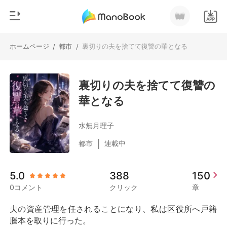
ホームページ
都市
裏切りの夫を捨てて復讐の華となる
/
/
0
ホームページ
チャージ
裏切りの夫を捨てて復讐の
ジャンル
華となる
都市
閲覧履歴
恋愛
水無月理子
ログアウトします
人狼
|
都市
連載中
御曹司
検索
5.0
388
150
マフィア
0コメント
クリック
章
月ランキング
夫の資産管理を任されることになり、私は区役所へ戸籍
謄本を取りに行った。
