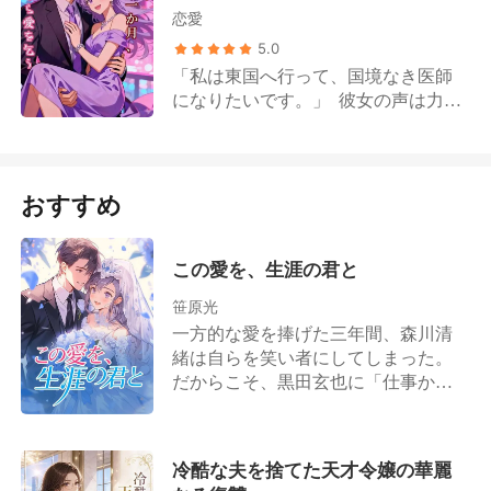
者）の物語。弱い女の成り代わり、
恋愛
されていた。 自分の誕生日に、夫の
復讐劇。 どうやらこの世界には、こ
譲をオフィスで驚かせようと決め
5.0
の体が元々持っていた秘密もあるら
た。でも、彼はそこにいなかった。
「私は東国へ行って、国境なき医師
しい。 そして、前夫よりももっと手
彼を見つけたのは、街の反対側にあ
になりたいです。」 彼女の声は力強
強い男が、私に興味を持ち始めてい
るプライベートな画廊だった。彼は
く、少しの迷いもなかった。 主任は
る。 一条暁――日本最大の財閥若
莉奈と一緒にいた。 彼女は施設にな
ためらいながら口を開いた。 「今回
頭。 彼は言った。「私は本当のあな
んていなかった。輝くような笑顔
の東国支援は、最低でも2年は必要だ
たに会いたい。」 本当の私？ふん、
で、私の夫と、彼らの五歳になる息
よ。ご主人は許してくれるのか
おすすめ
それはこの体の彼女じゃない。 だけ
子の隣に立っていた。 ガラス越し
い？」 彼女は右手の指輪を回し、数
ど、その方が面白い。
に、譲が彼女にキスをするのを見
秒の沈黙の後に答えた。 「もうすぐ
た。今朝、私にしてくれたのと同
離婚します。私が出発した後は、彼
この愛を、生涯の君と
じ、愛情のこもった、慣れた仕草
には行き先を伝えないでくださ
笹原光
で。 そっと近づくと、彼らの会話が
い。」 何度も耐えてきた。何度も過
一方的な愛を捧げた三年間、森川清
聞こえてきた。 私が誕生日に行きた
去の真相を探し続けてきた。 自分が
緒は自らを笑い者にしてしまった。
いと願った遊園地は、彼がすでに公
癌に侵されたとき、夫は義妹と関係
だからこそ、黒田玄也に「仕事か離
園全体を息子に約束していたために
を持っていた。 だから、彼女はつい
婚か」という二者択一を迫られた
断られたのだ。息子の誕生日は、私
に手放すことを選んだ。もう彼と絡
際、森川清緒は迷うことなく離婚を
と同じ日だった。 「家族ができたこ
み合うつもりはない。 「あと1か月
選んだのだ。彼女は決意した。かつ
とに感謝してるから、俺たちが言う
で、私たちはようやく解放され
冷酷な夫を捨てた天才令嬢の華麗
ての理性的で、美貌と才気を兼ね備
ことは何でも信じるんだ。哀れなく
る。」 だが、彼女が命の危機に陥っ