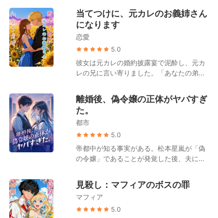
短編傑作
うに一瞥し、愛人からの電話一つで甘い声
当てつけに、元カレのお義姉さん
を出し、夜中に出かけていこうとした。
になります
「お願い、今夜だけは、ここにい
恋愛
て……！」 行かないでとすがりつく私を、
彼は虫ケラのように荒々しく振り払った。
5.0
大理石のベンチに頭を叩きつけられ、視界
彼女は元カレの婚約披露宴で泥酔し、元カ
が血に染まる中、彼は床の血を見ても「安
レの兄に言い寄りました。「あなたの弟の
っぽい三文芝居だ」と鼻で笑い、無慈悲に
お嫁さんになれないなら、私、あなたのお
ドアを閉めて出て行った。 額が裂けるよう
義姉さんになってあげる」 彼は口では「都
離婚後、偽令嬢の正体がヤバすぎ
な激痛の中、私の脳内で固く閉ざされてい
合のいいことを」と言いながらも、体は正
た。
た記憶の水門が轟音と共に破壊された。 私
直に陥落しました。 二人は互いに必要なも
はただの卑屈な契約妻なんかじゃない。 日
都市
のを得るため、愛のない享楽だけの関係だ
本経済を裏で牛耳る西園寺財閥の正統な後
と約束します！ しかし、男たちが彼女のそ
5.0
継者であり、世界を凌駕する伝説のハッカ
ばで頻繁に言い寄るのを見て、彼は我慢で
帝都中が知る事実がある。松本星嵐が「偽
ーだったのだ。 臆病で愚かだった妻として
きなくなっていきました。 一方、彼女も彼
の令嬢」であることが発覚した後、夫には
の私は、今、死んだ。 傷口の血を洗い流
に手厚く庇護されるうち、抱いてはならな
見限られ、両親には見捨てられ、兄には疎
し、未練なく離婚届を突きつけると、私は
いはずの想いを募らせていきます。 彼の
まれたということを。 婚家は容赦なく彼女
私を貶めた全ての者たちへ血の代償を支払
見殺し：マフィアのボスの罪
「忘れられない人」の帰還により、彼は頻
を追い出したが、あろうことか彼女はすぐ
わせるための行動を開始した。
繁に平静を失い、彼女は孤独な夜を過ごす
マフィア
さま、名門の巨頭である坂本凛斗に取り入
ようになりました。 あの日、彼の方から関
ったのである。 誰もが坂本凛斗が松本星嵐
5.0
係の解消を申し出ました。彼女は泣きも騒