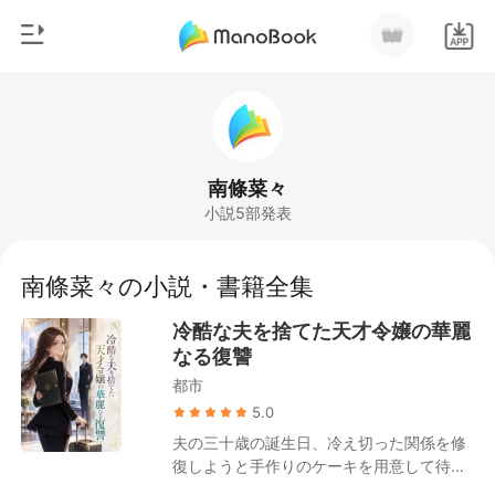
0
ホームページ
チャージ
ジャンル
南條菜々
小説5部発表
都市
閲覧履歴
恋愛
南條菜々の小説・書籍全集
ログアウトします
人狼
冷酷な夫を捨てた天才令嬢の華麗
御曹司
なる復讐
検索
都市
マフィア
5.0
月ランキング
夫の三十歳の誕生日、冷え切った関係を修
復しようと手作りのケーキを用意して待っ
ていた。 しかし帰宅した彼は私をゴミのよ