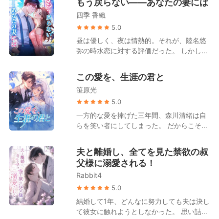
もう戻らない――あなたの妻には
贈りたくて」 彼女はその時、まだ単なる偶
は藤原美月の方だと誤解していた。 姑は露
然だと思っていた。 あのファンの恋人の誕
四季 香織
骨に嫌悪感を示し、「もうすぐ死ぬ人間
生日が、まさか彼とまったく同じ日だった
が、お金を無駄遣いするんじゃないよ」と
5.0
なんて。 今、彼女の心臓は激しく高鳴って
言い放つ。 夫は一枚の離婚協議書を取り出
昼は優しく、夜は情熱的。それが、陸名悠
いた。 きっとどこかで何かが間違っている
し、「美咲が俺の子を身ごもった。離婚し
弥の時水恋に対する評価だった。 しかし、
のだと、そう思った。
よう！」と告げた。 ところが離婚が成立し
浅井静が余命半年だと告げると、陸名悠弥
たその日、彼女は思いがけず、誰もが恐れ
は時水恋にためらいもなく離婚を切り出
この愛を、生涯の君と
る財界の大物と電撃的に契約結婚を果た
す。 「彼女を安心させるためだ。半年後に
す。 やがて藤原美月の隠された正体が次々
笹原光
また復縁すればいい」 彼は時水恋がずっと
と明らかになると、大物もまた、彼女こそ
その場で待っていると信じていたが、彼女
5.0
が自分の「忘れられない初恋の人」であっ
はもう目が覚めていた。 涙は枯れ果て、時
一方的な愛を捧げた三年間、森川清緒は自
たことに気づく。 大物は毎夜のごとく彼女
水恋の心も死んだ。 こうして偽りの離婚
らを笑い者にしてしまった。 だからこそ、
を溺愛するようになった。 「妻よ、もう一
は、本当の別れとなった。 子を堕ろし、人
黒田玄也に「仕事か離婚か」という二者択
度俺を甘やかしてくれ」 一方、元夫の一家
生を再出発させる。 時水恋は去り、二度と
一を迫られた際、森川清緒は迷うことなく
は狂わんばかりの後悔に苛まれることとな
夫と離婚し、全てを見た禁欲の叔
振り返らなかった。 だが、陸名悠弥は――
離婚を選んだのだ。彼女は決意した。かつ
る。 藤原美月は口元に薄く笑みを浮かべ、
父様に溺愛される！
狂ってしまった。 ――後に、噂が流れた。
ての理性的で、美貌と才気を兼ね備えた
元夫を見つめて言った。 「私に治療を諦め
かつて傲岸不遜を極めたあの陸名家の御曹
Rabbit4
「森川医薬」の継承者に戻ることを。 その
ろって？――でも、ガンを患っているのは
司が、血走った目でマイバッハを飛ばし、
後。 元夫である黒田玄也は、一族郎党を引
5.0
あなたよ」
狂ったように彼女を追い続けた、と。た
き連れて復縁を懇願しに跪くこととなる。
結婚して1年、どんなに努力しても夫は決し
だ、憐れみの一瞥を乞うためだけに……。
しかし、森川清緒の背後は規格外だった。
て彼女に触れようとしなかった。 思い詰め
実父は財界の覇者、実母は森川家二十三代