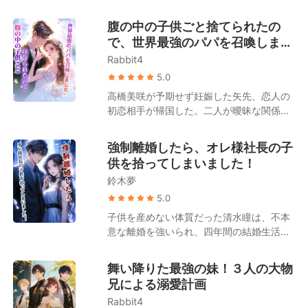
た彼女は自分の身体に問題があるのかと疑
目の最高峰の医師、兄は表と裏の世界に顔
い、ひどく羞恥心を伴う検査まで受けるこ
腹の中の子供ごと捨てられたの
が利き妹を溺愛する腹黒社長、そして弟は
とに。 しかし、夫の忘れられない想い人が
で、世界最強のパパを召喚しまし
芸能界のドン。 そうそう……もう一人。
帰国したことで、吉瀬栞はすべてを悟る。
「芸能界で真面目にやらなければ実家の千
た。
Rabbit4
夫はずっとその女性のために貞操を守って
億の遺産を継がせる」と脅されており、プ
いたのだ。 離婚を切り出すと、夫は頑なに
5.0
ライドが高く毒舌だが、誰よりも彼女には
同意しないばかりか、権力を持つ自身の叔
高橋美咲が予期せず妊娠した矢先、恋人の
甘い「宿敵」の存在も忘れてはならない。
父に栞を引き合わせた。 その笑みを浮かべ
初恋相手が帰国した。二人が曖昧な関係を
た瞳を見た瞬間、栞は呆然とする。 なんと
続ける中、美咲は周囲の笑い者へと転落す
彼は、あの日の親密な検査を担当し、彼女
る。 世間は口を揃えて言う。高橋家の「偽
強制離婚したら、オレ様社長の子
のすべてを見た「男性医師」だったのだ。
の令嬢」である高橋優月は才能にあふれた
供を拾ってしまいました！
「離婚して彼に復讐したいか？」 夜、冷徹
天上の明月であり、「真の令嬢」である高
で禁欲的なその男は、彼女を壁に押し当て
鈴木夢
橋美咲は取り柄のない泥に過ぎないと。 し
て囁いた。「私が手伝おう」 吉瀬栞は躊躇
かし、高橋グループの背後で采配を振るっ
5.0
うことなく、背伸びをして彼に口付けた。
ている人物が美咲であることは、誰一人と
子供を産めない体質だった清水瞳は、不本
後になって身勝手な夫は跪き、「離婚して
して知らなかった。 高橋家の面々が、人々
意な離婚を強いられ、四年間の結婚生活に
初めて気づいた、愛しているのは君だった
に羨望される著名なファッションデザイナ
終止符を打った。 傷ついた心を癒やすため
と」と懺悔する。 しかし、吉瀬栞は冷たく
ーや有名監督、大物歌手、人気アイドルに
に地方の小さな町へ移り住んだが、そこで
言い放つ。「ごめんなさい、冷淡な男に興
舞い降りた最強の妹！３人の大物
なれたのは、すべて美咲のおかげなのだ。
偶然にも一人の男の赤ん坊を拾うことにな
味はないの！」
兄による溺愛計画
それにもかかわらず、妊娠と裏切りの絶望
る。 孤独を埋めたいという私心から、清水
に沈む美咲に対し、家族は自らの利益のた
Rabbit4
瞳はその子供を手元に残し、育てることを