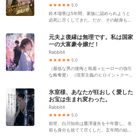
めに植物状態の男性との結婚を強要する。
決意した。 それから四年後。清水瞳が暮ら
5.0
その後、美咲の隠された真の姿が公になる
すアパートの階下に、ピカピカに磨き上げ
鈴木瑠香は5年間、家族に認められようと
と、高橋家の面々は後悔に苛まれることと
られた高級車の車列が止まった。 天草蓮は
必死に尽くしてきた。だが、その献身も、
なる。 元恋人も涙ながらにすがりついてき
一枚のカードを取り出す。「ここには
妹がついたたった一つの嘘の前ではあまり
た。「俺が悪かった。子供に免じて、許し
4000万入っている。この四年間、俺の息
に無力だった。 彼女が実は「偽の令嬢」で
てくれないか？」 その時、冷ややかな声が
元夫よ復縁は無理です。私は国家
子を育ててくれた報酬だと思ってくれ」 清
あることが暴露されると、全てが崩れ去っ
響き渡る。「私の子供が、君と何の関係が
一の大富豪令嬢だ！
水瞳はとっさに子供を背に庇った。「この
た。婚約者には捨てられ、友人は去り、兄
ある？」 端正な容貌と冷徹な手腕を持ち、
子は私の子供よ、絶対に離れ離れになんて
Rabbit4
たちからは家を追い出される。「田舎の百
無数の令嬢たちを平伏させる鈴木家のトッ
ならないわ！」すると、天草蓮は不敵な笑
姓の両親の元へ帰れ」という罵声を浴びせ
5.0
プ・鈴木翔太が歩み寄り、彼女の腰を抱き
みを浮かべて言い放つ。「いいだろう。そ
られながら。 鈴木瑠香はついに未練を断ち
寄せて親しげに囁いた。「美咲、家に帰ろ
（最低な男の後悔と執着＋ヒーローの強引
れなら、大きいほうもまとめて連れて行
切った。その家と絶縁し、与えていた恩恵
う」
な略奪愛） （現実主義のヒロイン＋クール
け！」
を全て回収する。もう、これ以上耐えるつ
なトップ富豪の後継者／天才医師） 片山美
もりはない。 だが、誰も予想していなかっ
月は藤井達也の深い愛情を見てきたが、同
氷室様、あなたが狂おしく愛した
た。「田舎の百姓」と蔑まれていた彼女の
時に彼の裏切りも味わうことになった。 結
お宝は生まれ変わった。
実の両親が、実はY国の富を牛耳る超大富
婚記念日の当日、藤井達也は幼馴染との密
豪一族だったとは！ 一夜にして、誰からも
Rabbit4
会のため、胃の激痛と大量出血に苦しむ片
蔑まれる「偽物」から、三人の兄に溺愛さ
山美月を路上に置き去りにする。 片山美月
5.0
れる「正真正銘の令嬢」へと華麗なる転身
は感情を押し殺し、彼を騙して離婚協議書
前世、白川知依は鷹澤蓮矢を十年愛し、名
を遂げたのだ。 「会議は中断だ。すぐに帰
にサインさせると、静かに告げた。「藤井
前も身分も捨てて尽くした。五年間の結婚
国のチケットを。妹を虐める奴は私が許さ
達也、もうあなたはいらない。私の世界か
生活の末に待っていたのは、彼と愛人によ
ん」と憤る覇王のごときCEOの長兄。 「研