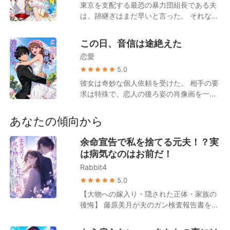
を捨てる瞬間を待ち構えていたその時、松
東京を支配する最恐の暴力団組長である夫
ぎもせず、体裁を保って身を引きます。 だ
本星嵐は平然と自身の「隠された正体」を
は、跡継ぎはまだ早いと言った。 それなの
が、彼女の婚約式典で、彼は自制心を失い
次々と明かしていった。驚きは留まるとこ
に、私は見つけてしまったのだ。 敵対組織
彼女の手を掴みました。「君は俺と先に結
ろを知らず、並み居る大物たちを震え上が
の女との間に生まれた、彼の隠し子の洗礼
ばれたんだ、俺のものだ！どうして他の男
この日、音信は途絶えた
らせ、平伏させるに至る！ クズな前夫が後
式の招待状を。 彼の裏切りは、私を突き飛
と結婚できる？」 彼女は軽く笑いました。
悔して復縁を迫ろうとするも、松本星嵐は
恋愛
ばし、お腹の子を流産させた時に頂点に達
「社長、結婚に先着順なんてありません
彼を地獄へ蹴り落とさんばかりに撃退。一
した。 そして彼の愛人は、私を崖の底に突
5.0
よ」
方で、新しい夫に対しては微笑みかける。
き落とし、死んだものとして置き去りにし
彼女は奇妙な個人依頼を受けた。 相手の要
「ダーリン、私のヒモになってもよろしく
た。 だが、私は生き延びた。 建築界の最
求は特殊で、恋人の後ろ姿の肖像画を一枚
てよ」 だが、坂本凛斗もまた、無言で自身
高栄誉をテレビで受け取る私を見た彼は
描いてほしい、というものだった。 3日
の隠された正体を明かし始め、静かに微笑
今、ホテルの外でひざまずいている。 彼自
後、とっくに送り出したはずの絵画が、な
あなたの傾向から
んだ。「ですが妻よ、私は君を『食べる』
身が作り出した亡霊に、帰ってきてくれと
ぜか彼女の家のリビングに現れた。 彼は絵
ほうが好みなのですが」 国際組織は最近、
懇願しながら。
の前に立ち、それを愛おしそうに拭いてい
余命宣告で私を捨てる元夫！？実
三つの厄災に見舞われている。一つは松本
る。 「ああ、起きたのか？ ちょうどい
星嵐の離婚、二つ目は坂本凛斗の結婚。そ
は病気なのはお前だ！
い、見に来てごらん。私の生徒がくれた
して三つ目は、無数の裏の顔を持ち、実力
Rabbit4
『謝師の礼』だよ」 彼女はその場に固まっ
を隠して暗躍するこの最強夫婦が、裏で手
た。 依頼主との当時の会話が、彼女の頭の
5.0
を組み、好き放題に暴れ回っていることで
中で激しくフラッシュバックした。 「私と
【大物への嫁入り・隠された正体・家族の
ある。
彼、愛し合って2年になります。でも、彼
後悔】 藤原美月が夫のガン検査報告書を受
の身分は特殊で公表できないんです」 「来
け取ったその日、夫から離婚を切り出され
週の水曜日が彼の誕生日で。サプライズを
た。 周囲の人間は皆、ガンを患っているの