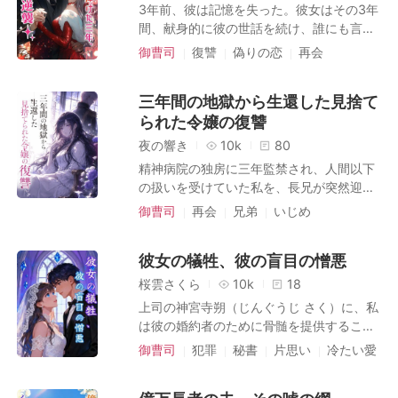
もずっとおぞましいものだった。 私を双子
3年前、彼は記憶を失った。彼女はその3年
の弟と結婚させ、その後「事故」を装って
間、献身的に彼の世話を続け、誰にも言え
私の角膜を香織に移植するという、血も涙
ない「愛人」としてそばにいた。 ところが
御曹司
復讐
偽りの恋
再会
もない計画。 私がその陰謀に気づくと、香
ある日突然、彼が実は記憶を失っていなか
契約結婚
バッドエンド
織は私に暴行の濡れ衣を着せた。 私を守る
ったことを知ってしまう。さらに、彼と本
と誓ったはずの蓮は、私が床に血を流して
三年間の地獄から生還した見捨て
命と呼ばれる女こそが、自分の父を死に追
倒れるまで、鞭で打たせた。 そして香織は
られた令嬢の復讐
いやった真犯人であることも――。 彼女は
蓮の祖父を殺害し、その罪を私になすりつ
胸の痛みに耐えながら証拠を集め、2人の
夜の響き
10k
80
けた。 彼はためらうことなく、私を精神病
結婚式当日、彼らをそのまま牢獄へと送り
精神病院の独房に三年監禁され、人間以下
院に放り込み、朽ち果てさせようとした。
込む。 その時になってようやく、彼は気づ
の扱いを受けていた私を、長兄が突然迎え
彼は一度として、彼女の嘘を疑わなかっ
く。本当に愛していたのは、最初から彼女
に来た。 その目的は、妹の雅と私の元婚約
た。 五年間愛していると言い続けた女を、
御曹司
再会
兄弟
いじめ
だったのだと。 だが――遅すぎた愛情な
者の婚約パーティーで、三年前の事件を全
いとも簡単に捨てたのだ。 でも、彼らは一
の性格-傲慢な人物
ど、雑草よりも無価値。彼女はとっくに、
列席者の前で土下座して謝罪させることだ
つ忘れていた。 私はただの遠野詩織（とお
彼を捨て去っていた。
の性格-冷淡な人物
彼女の犠牲、彼の盲目の憎悪
った。 会場の裏で次兄に首を絞められ殺さ
の しおり）、無力な孤児ではない。 私は
れかけた私を見て、母は心配するどころか
西園寺暁（さいおんじ あきら）。 巨大財
桜雲さくら
10k
18
世間体を気にして、汚い物でも扱うかのよ
閥の令嬢なのだから。 あの地獄から救い出
上司の神宮寺朔（じんぐうじ さく）に、私
うにスカーフを投げつけ痣を隠すよう命じ
された後、私は自分の死を偽装し、姿を消
は彼の婚約者のために骨髄を提供すること
た。 彼らにとって私は、愛しの妹の幸せを
した。 そして今、私は戻ってきた。 新し
を強要された。 彼女が、体に傷がつくのを
御曹司
犯罪
秘書
片思い
冷たい愛
引き立て、西園寺家の汚点をすべて被るた
い人生を、今度こそ自分のために生きるた
怖がったからだ。 7年間、私は幼馴染だっ
バッドエンド
めの使い捨ての道具でしかなかった。 三年
めに。
た男のアシスタントを務めてきた。 今では
前、私を罠にはめ、身を裂くような苦痛の