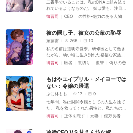
二番手でいることは、私のDNAに組み込ま
ールに過ぎないと、彼は瑠奈に約束してい
れているようなものだ。 姉は愛も、注目
た。 私をもっと依存させるため、彼は巨大
も、脚光も独り占めしてきた。 そして今度
御曹司
CEO
の性格-魅力のある人物
なシャンデリアが私を押し潰しそうになる
は、姉の婚約者までも。 厳密に言えば、彼
スピード婚
一目ぼれ
ドラマチック
事故を画策した。 私の守護者であるはずの
は今の私の婚約者だ。億万長者で、圧倒的
彼は、瑠奈を慰めるのに忙しく、私が危険
恋愛
世界観-都市
彼の隠し子、彼女の公衆の恥辱
に魅力的な、街の憧れの的。 姉が姿を消し
に晒されていることに気づきもしなかっ
た後、両親は私にこの婚約を押し付けた
須藤雷
266
10
た。 兄と呼んでいた他の三人も、彼らの味
が、 正直なところ私は気にしていなかっ
私の名前は道明寺愛奈。研修医として働き
方をした。 私を「嫉妬深い性悪女」と罵っ
た。 私は何年も前から彼に惹かれていたの
ながら、幼い頃に生き別れた裕福な家族
て。 あの死の淵をさまよってから、彼らへ
だ。 これが私のチャンスであり、 ついに
と、ようやく再会を果たした。私には愛情
の愛は消え失せた。 私は、ついに諦めた。
御曹司
医者
裏切り
復讐
偽りの恋
私が選ばれる番なのだと思っていた。 しか
深い両親と、ハンサムで成功した婚約者が
だから、彼らが私を最後の最後に辱めるた
キャラクターの成長
し、それは間違いだった。 ある夜、彼は私
いる。安全で、愛されている。それは完璧
めに計画したパーティーで、私が達也を想
を平手打ちした。 マグカップのことで。
もはやエイプリル・メイヨーでは
で、そして脆い嘘だった。 その嘘が粉々に
って泣き濡れる隠し撮り映像が流された時
姉が何年も前に彼に贈った、ひび割れた醜
ない：令嬢の帰還
砕け散ったのは、ある火曜日のこと。婚約
も、私は泣かなかった。 私は、微笑んだ。
いマグカップのことで。 その時、私は悟っ
者の海斗が役員会議だと言っていたのに、
なぜなら、彼らは知らない。 私自身が監視
ぷに林もも
17
9
た。 彼は私を愛してなどおらず、私のこと
実際は広大な屋敷で、ある女と一緒にいる
カメラの映像を持っていることを。 そし
七年間、私は財閥令嬢としての人生を捨て
を見てすらいないと。 私はただ、彼が本当
のを見つけてしまったから。朝倉希良。五
て、彼らの汚らわしい秘密を、一つ残らず
た。 私を救ってくれた男性と、私たちの息
に望む女性のための、体温を持った身代わ
年前、私に罪を着せようとして精神を病ん
暴き立てようとしていることを。
子と共に、ささやかな家で暮らすために。
りにすぎなかったのだ。 どうやら私には、
御曹司
正体を隠す
元妻
億万長者
だと聞かされていた女。 落ちぶれた姿では
帝国よりも、愛を選んだのだ。 その選択が
ただのコーヒーカップほどの価値すらない
復讐
キャラクターの成長
なかった。彼女は輝くような美しさで、海
粉々に砕け散ったのは、彼が他の女の香水
らしい。 だから私は彼を平手打ちし返し、
斗の腕の中で笑うレオという小さな男の子
冷徹CEO V.S 甘えん坊な嫁
をまとって帰ってきた夜だった。 彼はその
別れを告げて、これから起こる大惨事に備