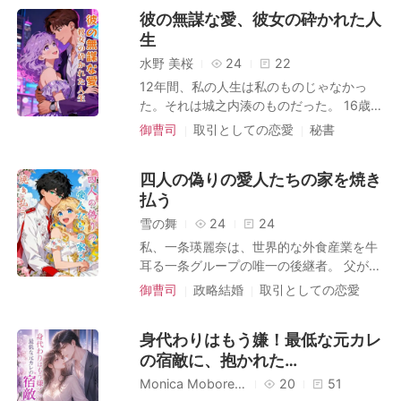
いられなかった。しかし隣に横たわってい
なかった、私の病気の症状だ。 電話の向こ
彼の無謀な愛、彼女の砕かれた人
る男の顔を見たとたん、すべての罪悪感が
うで、彼が笑う。 残酷で、醜い笑い声。
生
消えた。 「本当に…格好いい人だわ」彼女
「そんなに辛いなら、その屋上から飛び降
の罪悪感はすぐに恥ずかしさに変わった。
水野 美桜
24
22
りればいい。お似合いの結末だ」 「わかっ
そこで、その男に金を残され、そして立ち
12年間、私の人生は私のものじゃなかっ
た」 と、私は囁いた。 そして、私はビル
去った。 目が覚めたその男、カーは驚い
た。それは城之内湊のものだった。 16歳の
の縁から、何もない空へと足を踏み出し
た。「あの女、俺に金を払ったのか？俺を
とき、母の癌治療費のために、私は彼の一
た。
御曹司
取引としての恋愛
秘書
ホスト扱いした？！」と怒鳴った。「ここ
家に売られた。IT財閥の跡継ぎである彼の
キャラクターの成長
冷たい愛
の支配人を呼べ、監視カメラの映像を見せ
付き人になり、秘書になり、そして最後に
ろ」眉をひそめた彼はアシスタントに命令
三角関係
四人の偽りの愛人たちの家を焼き
は、彼の恋人になった。 そんなある日、彼
した。「昨夜、俺の部屋に誰がいたか知り
払う
の幼馴染である佳純が街に帰ってきた。彼
たいんだ」 —あの女を見つけたら、ただで
は私に、彼女と結婚すると告げ、手切れ金
雪の舞
24
24
は済まさないぞ— そして、物語はどうなる
を提示した。私の12年間の人生の対価とし
のだろうか？
私、一条瑛麗奈は、世界的な外食産業を牛
て、数億円を。
耳る一条グループの唯一の後継者。 父が引
き取った四人の孤児は、私の守護者であ
御曹司
政略結婚
取引としての恋愛
り、未来の夫候補として育てられた。 で
裏切り
復讐
三角関係
も、私の心はたった一人、神崎達也だけの
身代わりはもう嫌！最低な元カレ
ものだった。 けれど、彼は私を愛してはい
の宿敵に、抱かれた…
なかった。 彼が愛していたのは、私が後援
していたインターンの月島瑠奈。 私との結
Monica Moboreader
20
51
婚は、遺産を確保するためのビジネスディ