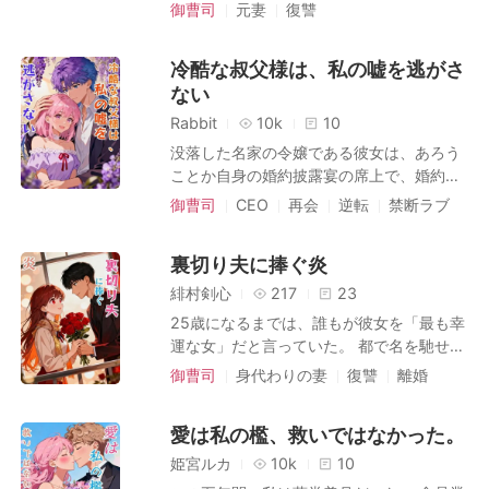
たときには、すでに瀕死の状態だった。 慌
御曹司
元妻
復讐
「妻」を騙る？ 次の瞬間、私は夫へコール
びながら。 その瞬間、彼が知っていた女は
今、彼は私を手放そうとしない。
てて病院へ運ぼうとした矢先、ブレーキが
キャラクターの成長
離婚
再会
を飛ばす。 「初耳だわ。あなた、いつから
死んだ。 私は息子の手を取り、その人生か
間に合わず赤いスポーツカーに衝突してし
『二番目の妻』を囲っていたの？」
ら永遠に歩み去った。 そして、私が捨てた
冷酷な叔父様は、私の嘘を逃がさ
まう。 ところが相手は、私に土下座を強要
帝国に電話をかけた。 世界が私の本当の名
ない
し、さらに修理代として1000万の賠償を求
前を思い出す時が来たのだ。
めてきた。 私は必死に訴えた。「明らかに
Rabbit
10k
10
あなたが勝手に車線変更したせいでしょ！
没落した名家の令嬢である彼女は、あろう
どうして全部私の責任になるの!?それに、
ことか自身の婚約披露宴の席上で、婚約者
人の命がかかってるの。まずは病院に行か
より公然と辱めを受け、婚約破棄を突きつ
御曹司
CEO
再会
逆転
禁断ラブ
せて！」 けれど女は私を乱暴に突き飛ばし
けられてしまう。 生き残る道を切り開くた
ベビー助攻
た。 「下賤な女、黙りなさい！この車は今
め、彼女は一世一代の賭けに出た。なん
日、うちの夫が買ってくれたばかりなの
裏切り夫に捧ぐ炎
と、彼の叔父であり絶大な権勢を誇る実力
よ。あんたみたいな貧乏人にぶつけられる
者の子を身籠ったと、偽りの告白をしたの
緋村剣心
217
23
なんて最悪！」 「私の夫は京都一の大富豪
である。 男は予想に反して彼女の嘘に話を
25歳になるまでは、誰もが彼女を「最も幸
の後継者よ。命なんて2つでも10あっても
合わせ、こうして二人は、計算尽くで始ま
運な女」だと言っていた。 都で名を馳せる
関係ない！」 私は数秒、言葉を失った。
った誤解だらけの契約結婚生活へと足を踏
御曹司が一目で心を奪われ、たとえ彼女が
――大富豪の後継者？ 目の前の横柄な女
御曹司
身代わりの妻
復讐
離婚
み入れることとなる。
脚に障害を抱えていても娶り入れ、決して
は、まさか夫の愛人なのか？ それなら、あ
再会
一目惚れ
見捨てることはなかった。 だが、真心を捧
の家の当主が探し続けている「お嬢さま」
愛は私の檻、救いではなかった。
げたはずのその枕辺の人こそが、自分の脚
は一体どうなる……？
を奪った黒幕だった――！ 彼女は炎の中で
姫宮ルカ
10k
10
過去の弱く惨めな自分に別れを告げ、新た