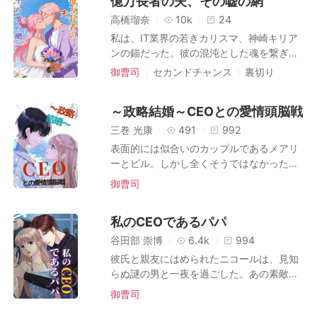
億万長者の夫、その嘘の網
私を憎悪する、その男の。 でも、彼の婚約
地獄へ突き落としたのは他でもない彼らだ
者、姫川玲奈（ひめかわ れいな）が欲しが
高橋瑠奈
10k
24
った。 心身を壊される絶望の中で、私の中
ったのは、私の骨髄だけじゃなかった。 彼
私は、IT業界の若きカリスマ、神崎キリア
にあった家族への僅かな情はすでに完全に
女は、私に消えてほしかった。 彼女は私
ンの錨だった。彼の混沌とした魂を繋ぎ止
灰となっていた。 私は静かにスカーフを首
に、5億円の贈答品を破壊した濡れ衣を着
められる、唯一の存在。 でも、私の弟が死
に巻き、華やかなステージの中央へと歩み
御曹司
セカンドチャンス
裏切り
せた。 朔は私に、砕けたクリスタルの破片
にかけている時、キリアンは命を救うため
出た。 「大変申し訳ございません。全ては
復讐
偽りの恋
離婚
の上に膝をつかせ、膝が血に染まるまで許
のお金を、愛人に渡した。数億円もする猫
わたくしの不徳の致すところでございま
さなかった。 彼女は私に、パーティーでの
～政略結婚～CEOとの愛情頭脳戦
の保護施設を建てるために。 弟が死んだ
す」 彼らが望む完璧な謝罪を演じきり、こ
暴行の罪をなすりつけた。 彼は私を逮捕さ
後、彼は事故で血を流す私を置き去りにし
の狂った家族を一つ残らず破滅させるため
三巻 光康
491
992
せ、私は留置場で血まみれになるまで殴ら
て、その女を助けに行った。 そして最後の
の反撃が、今ここから始まる。
表面的には似合いのカップルであるメアリ
れた。 そして、私が漏らしたわけでもない
裏切り。離婚を申請しようとした時、私た
ーとビル。しかし全くそうではなかった。
セックスビデオのことで彼を罰するため、
ちの結婚そのものが、巧妙に偽造された嘘
母親の医療費と引き換えに、彼女は彼の結
彼は私の両親を誘拐した。 未完成の超高層
御曹司
だったと知った。 彼は、私が決して離れら
婚の契約を結んだのだ。そしてある日、劇
ビルのクレーンから、地上数百メートルの
れないように、自分自身のものを何も持て
的なことが起こった。 誰が最初に一線を越
高さに両親を吊るし上げ、その光景を私に
ないように、偽りの世界を築き上げてい
私のCEOであるパパ
えたのか、誰が最初にこの愛情頭脳戦を始
見せつけた。 私のスマホが鳴る。彼の、冷
た。 だから私は、何年も前に一度だけ断っ
めたのか、誰にもわからないが、それがす
たく勝ち誇ったような声が響いた。 「もう
谷田部 崇博
6.4k
994
た男に電話をかけ、彼の帝国を焼き尽くす
でに始まった！
反省したか、紗良？謝る気になったか？」
彼氏と親友にはめられたニコールは、見知
計画を始めた。
彼が話している最中、ロープが、切れた。
らぬ謎の男と一夜を過ごした。あの素敵な
両親が、闇へと吸い込まれていく。 恐ろし
一夜を楽しんだ彼女だが、翌朝目が覚める
御曹司
いほどの静けさが、私を包んだ。 口の中に
と、自分のしたことに罪悪感を感じずには
血の味が広がる。彼が最後まで知ることの