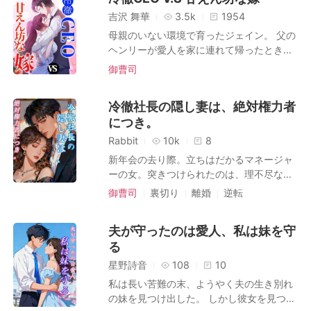
を抱いていた。 漏れ聞こえてきた会話。レ
浮気を「経営統合」だなんて呼んだけれ
えた。両親は取り乱し、元婚約者は億万長
吉沢 舞華
3.5k
1954
オは二人の息子。私はただの「繋ぎ」。海
ど、ゴシップ記事が真実を物語っていた。
者としての癇癪を起こし、彼の恐ろしい家
母親のいない環境で育ったジェイン。 父の
斗が私の実家のコネを必要としなくなるま
彼は家族よりも、権力を選んだのだ。 彼の
族は私の破滅を企てるだろう。 当然、私に
ヘンリーが愛人を家に連れて帰ったとき、
での、都合のいい存在。そして、私の両
母親は私たちを本邸に呼びつけ、彼の愛人
はアルコールが必要だった。 大量のアルコ
彼女の人生は絶望の淵に落ちてしまった。
親…道明寺家の人間も、すべてを知ってい
御曹司
が「唯一の正統な後継者」を妊娠したと発
ールが。 そこへ、ある男が現れた。 長身
兄弟の意地悪で、父が遠ざかっていった。
た。希良の贅沢な暮らしと、この秘密の家
表した。 皆の前で、彼女は私にメイドの仕
で、危険な香りがして、不当なほどに魅力
父に愛されたい一心で、家族のためなら自
庭を、ずっと援助していたのだ。 私の現実
事を与え、息子は養子としてなら置いてや
的。 ただ存在するだけで罪を犯したくなる
冷徹社長の隠し妻は、絶対権力者
分が犠牲になっても構わないと思った彼女
のすべてが――愛情深い両親も、献身的な
ると言った。 私がすべてを捧げたパートナ
ような男。 彼とは以前に一度だけ会ったこ
につき。
は、父が欲しがっていた土地のために金持
婚約者も、ようやく手に入れたはずの安心
ー、その男は、母親が公衆の面前で私たち
とがあり、その夜、酔って自己憐憫に浸る
ちのCEOと結婚した。でも、彼女の失敗と
も――すべてが、巧妙に仕組まれた舞台装
Rabbit
10k
8
母子の存在を消し去っていくのを、ただ黙
私と同じバーに偶然居合わせていたのだ。
家庭の複雑性で皆に見捨てられたことがわ
置だった。そして私は、主役を演じる愚か
新年会の去り際。立ちはだかるマネージャ
って隣に立って見ていた。 五歳の息子が、
そこで私は、唯一の論理的な行動に出た。
かった。母親の死の真相を明らかにするた
な道化に過ぎなかった。海斗が、本物の家
ーの女。突きつけられたのは、理不尽な支
震える声で私を見上げて尋ねた。 その問い
彼をホテルの部屋に引きずり込み、服を脱
めに、ジェインは命をかけた。あれは事故
族の隣に立ちながら私に送ってきた「会
払強要。 架空請求だと一蹴する私。だが女
が、私の心の最後の欠片を破壊した。 「マ
がせたのだ。 無謀で、 愚かで、 完全に軽
御曹司
裏切り
離婚
逆転
なのか？それとも殺人？継母が父を裏切っ
議、今終わった。疲れたよ。会いたいな。
は引かない。言葉の刃を畳み掛ける。 「払
マ、あの女の人が赤ちゃんを産むなら…じ
率な行為だった。 しかしそれは同時に、
女王様の逆襲
恋敵
たとき、彼女は父の会社を破産から救うと
家で待ってて」という、あまりにも無神経
えるだけ有難いと思え！我が財閥の顔に泥
ゃあ、僕はなに？」 だが、とどめの一撃は
私の人生で最高の一夜となった。 そして結
決めた。 この世界でひとりぼっちになった
な嘘のメッセージが、最後のとどめになっ
夫が守ったのは愛人、私は妹を守
を塗る気か？死にたいようだな」 反論も許
息子の誕生日にやってきた。 彼の愛人は、
果的に、私がこれまで下した中で最高の決
とき, ジェインは元彼と出会った。彼の優
た。 奴らは私を哀れだと思っていた。馬鹿
る
さず、女は袖を捲り上げ、私を指弾する。
私たちを騙して婚約パーティーに出席させ
断でもあった。 なぜなら、その一夜限りの
しさは、彼への愛情を再燃させるだろう
だと思っていた。 その考えが、どれほど間
「私の正体を知らないと？ グループ総帥、
た。 そこで彼は、私たちの息子を床に突き
相手は、ただの通りすがりの男ではなかっ
星野詩音
108
10
か？彼女は結婚生活を続けられるのだろう
違っていたか。もうすぐ、思い知ることに
あの会長こそが私の夫！私こそが『会長夫
飛ばし、自分の子ではないと否定した。 彼
たからだ。 彼は元婚約者よりも裕福で、私
か？
なる。
私は長い苦難の末、ようやく夫の生き別れ
人』よ！」 思考停止。あの人と結婚したの
の家族が私に襲いかかる中、息子は助けを
の家族の誰よりも権力があり、私が火遊び
の妹を見つけ出した。 しかし彼女を見つけ
は、紛れもなく私だ。なぜ赤の他人が
求めて彼に懇願した。 彼を「旦那様」と呼
をするには危険すぎる存在だった。 そして