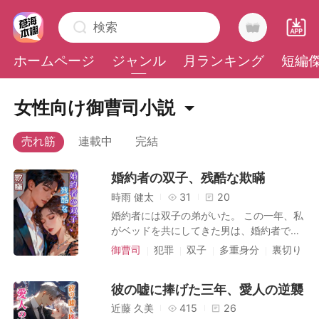
検索
ホームページ
ジャンル
月ランキング
短編
0
女性向け御曹司小説
連載中
完結
売れ筋
チャージ
婚約者の双子、残酷な欺瞞
閲覧履歴
時雨 健太
31
20
婚約者には双子の弟がいた。 この一年、私
ログアウトします
がベッドを共にしてきた男は、婚約者では
なかった。 私が愛した男は、ただの役者、
御曹司
犯罪
双子
多重身分
裏切り
影武者だったと知った。 本当の婚約者、一
復讐
検索
条蓮（いちじょう れん）は、義理の妹であ
彼の嘘に捧げた三年、愛人の逆襲
る香織（かおり）と密かに結婚していたの
だ。 彼らの計画は、単なる入れ替わりより
近藤 久美
415
26