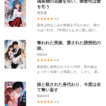
偽装婚の花嫁を失い、御曹司は愛
ルを貼った。 “記念日：5月20日” 寝室のド
りの代償だ。何としても命で返させる！」
門出になるはずだった。 その幻想は、彼の
は、僕の大切な人です」
を乞う
アには、“寝室”と刻まれたプレートも貼り
ああ、そういうことだったのか。生も死も
美しくも狂気じみた元カノ、ディアナがパ
付けた。 それだけではない。家中のあらゆ
漆黒蓮
共にしようというあの美しい誓いは、私だ
ーティーに乱入し、ステーキナイフで彼の
る物に付箋を貼り、詳細な使用方法やそれ
けの哀れな独りよがりに過ぎなかったの
腕を突き刺した瞬間に、粉々に砕け散っ
5.0
にまつわるエピソードまで書き添える徹底
だ。 夫が私を妻に迎えた本当の理由。それ
た。 でも、本当の恐怖は血じゃなかった。
彼女は幼なじみの角膜を守るために、彼の
ぶりだった。 私はこれを、彼の激務による
は、彼が愛してやまない後輩の命を繋ぐた
夫の瞳に宿る光だった。 彼は自分を刺した
そばへ行き、7年間ひたむきに愛し続け
後遺症だと信じ込み、一度として不平を漏
めの、ただの「生きた血液バンク」として
女を抱きしめ、彼女だけに聞こえるよう
た。 しかし結婚から1か月後、渡された結
らすことはなかった。 あの日、玉突き事故
私を飼っておくためだったのだ。 ――それ
に、たった一言、甘く囁いた。 「ずっと」
婚証が偽物だったことを知る。彼はすでに
が発生し、私と「夫の幼馴染である彼女」
奪われた実娘、愛された誘拐犯の
なら、いいでしょう。あなたたちのその残
彼は、ただ見ていた。 ディアナが私の顔に
海外で「本命」と結婚式を挙げており、本
が同時に救急搬送されるまでは。 夫は狂っ
娘。
酷な望み、私が叶えてあげる。
ナイフを突きつけるのを。 彼女は、私が真
当の妻は別にいたのだ。 だが彼の方は、失
たように幼馴染の病床へ駆け寄ると、明瞭
似したと主張するホクロを、削り取ろうと
Rabbit
って初めて気づいた。自分はすでに「代わ
かつ切迫した口調で叫んだ。「彼女は頻脈
していた。 彼は、ただ見ていた。 ディア
り」としての彼女に深く惹かれ、抜け出せ
5.0
気味だ！先月一度風邪を引いたが、熱は出
ナが飢えた犬のいる檻に私を放り込むの
なくなっていたことに。必死に探し求めて
ていない……！」 処置にあたっていた看護
家政婦に誘拐されてから10年。実の娘は、
を。 それが私の心の奥底にある恐怖だと知
も、見つけた時にはすべてが手遅れだっ
師が、彼を引き留めて問いただす。「旦那
ようやく生家へと帰還した。 しかし、家政
っていたはずなのに。 彼は彼女が好き放題
た。
さん、奥様も重傷なんです！何か既往歴や
婦の娘が養女として家に居座り、あろうこ
にするのを許した。 私を殴らせ、私の声を
アレルギーはありますか！？」 彼は振り返
とか自身の婚約者までもが彼女を手厚く世
潰すために喉に砂利を詰め込ませ、彼女の
娘と殺された身代わり、今度は全
り、血まみれになった私を見つめると、茫
話していることを知る。 そこで彼女は家政
部下たちにドアで私の手を砕かせた。 男た
て奪い返す
然と首を横に振った。「……覚えていな
婦を刑務所へ送り、養女を家から追い出し
ちに囲まれ、助けを求めて最後にかけた電
い」 その瞬間、私は悟った。彼は健忘症な
Rabbit4
た。 ところが、実の親と婚約者は彼女に暴
話でさえ、彼は一方的に切った。 閉じ込め
どではない。むしろ、その記憶力は驚異的
言を浴びせ、養女のことばかりを徹底的に
5.0
られ、死ぬために置き去りにされた私は、
ですらあるのだと。 ただ彼は、その正確で