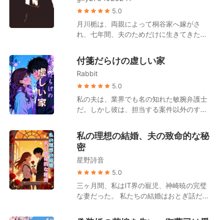
た。そして直ちにチャーター機を手配し、
5.0
最高級のプライベート病院へと私を運び込
月川栀は、両親によって桐谷家へ嫁がさ
み、懸命の救命措置をとらせたのだ。 生命
れ、七年間、夫のためだけに生きてきた。
維持カプセルの無機質な響きの中で、私は
仕事もない。 自由もない。 外の世界との
ふっとわずかな意識を取り戻した。そこで
つながりもない。 彼女はただ、桐谷凌司の
付箋だらけの虚しい家
耳にしたのは、夫と担当医が交わす信じら
妻として存在していた。 「離婚したい？」
れない会話だった。 「命を救うために、手
Rabbit
男は冷たく笑った。 「月川栀。いつか君が
足を切断するだけというお話だったはずで
自分から戻ってきて、俺に謝る日を楽しみ
5.0
す。 なぜ、奥様の造血幹細胞まで一滴残ら
にしているよ」 彼女は何も言わなかった。
私の夫は、業界でも名の知れた敏腕弁護士
ず抜き取ろうとなさるのですか！」 「ご主
ただ静かに離婚届を手に取り、その場を去
だ。しかし彼は、担当する案件以外のすべ
人、これでは、あなたがご自身のその手で
った。 そして――。 数年後。 月川栀は、
てのことを記憶できないという奇妙な問題
彼女の生きる希望を完全に断ち切ることに
新薬開発で世界を驚かせる若き研究者にな
を抱えていた。 私の誕生日はおろか、二人
なってしまいますよ！」 いつもは感情を抑
私の理想の結婚、夫の致命的な秘
っていた。 医学界が注目する天才研究者。
の結婚記念日さえ、決して覚えようとはし
えた理知的な夫の声が、骨の髄まで凍るよ
密
多くの研究者が憧れる存在。 かつて彼女を
なかった。 毎晩、寝室の前に立つと、彼は
うな残忍さを帯びて静かに響いた。 「今日
見下した人々は、次々と頭を下げる。 そし
星野詩音
礼儀正しく、しかし他人行儀にこう尋ねる
まで、この女を何不自由なく健康に生かし
て、彼女がもう自分の手の届かない場所に
のだ。「この部屋で合っているかな？」 夫
5.0
てやったこと。それこそが俺の最大の慈悲
いることを知った元夫は、必死に彼女の元
は私の名前すら記憶できず、私の顔立ちさ
だ」 「俺が共に白髪になるまで添い遂げる
三ヶ月間、私はIT界の寵児、神崎暁の完璧
へ向かう。 「月川栀……君は俺の妻だ」
えもおぼろげなようだった……。 彼に私を
のは、心から愛するあの女だけだ。そし
な妻だった。 私たちの結婚はおとぎ話だと
「俺以外の男を見るな」 しかし、彼女の隣
「記憶」してもらうため、私は壁に二人の
て、あの女を救えるのはこの女の命しかな
思っていたし、彼の会社でのインターンシ
に立つ男が一歩前へ出た。 「あなたは誰で
ウェディングフォトを掛け、その下にラベ
い。これは、この女があいつに背負った借
ップを祝う歓迎ディナーは、完璧な人生の
すか？」 「彼女に何か用でも？」 「彼女