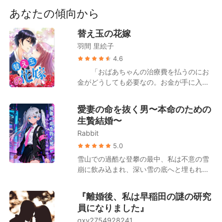
短編傑作
突き放した。 「家に帰って、頭を冷やせ。
あなたの傾向から
これが最後のわがままだと願うよ」 彼は想
い人のために、何度も彼女を捨て、辱めて
替え玉の花嫁
きた。 彼女は自分から離れれば生きていけ
羽間 里絵子
ない――そう、彼は確信していた。 だが知
4.6
らぬ間に、その想い人の兄は裏で彼女をそ
そのかし、離婚して国外へ行こうと仕掛け
「おばあちゃんの治療費を払うのにお
ていたのだった。
金がどうしても必要なの。お金が手に入っ
たら、イヴォンヌのかわりにチャールズと
結婚するわ」 姉のイヴォンヌが結婚式
愛妻の命を抜く男〜本命のための
から逃げ出したとき、オータムは強いられ
生贄結婚〜
てイヴォンヌのかわりにチャールズと結婚
Rabbit
した。彼女の唯一の願いは1年後に離婚する
ことだった。チャールズは金持ちで権力の
5.0
ある男だ。彼の名前は常に無数の女をと一
雪山での過酷な登攀の最中、私は不意の雪
緒に出てきて、しかも気まぐれにガールフ
崩に飲み込まれ、深い雪の底へと埋もれて
レンドを変えている。彼らは誰も、自分た
しまった。身を切るような凍えの中で感覚
ちがお互いを好きになったとは思っていな
は完全に失われ、命の灯火は今にも消えよ
『離婚後、私は早稲田の謎の研究
かった。
うとしていた。 そんな私を、夫は素手で10
員になりました』
時間も雪を掘り続け、十本の指から痛まし
gxy2754928241
いほど血を滴らせながら救い出してくれ