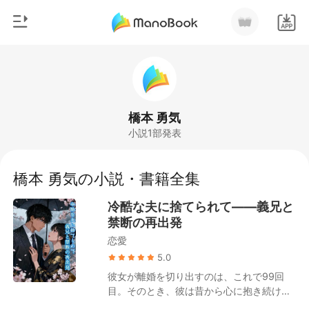
0
ホームページ
チャージ
ジャンル
橋本 勇気
小説1部発表
都市
閲覧履歴
恋愛
橋本 勇気の小説・書籍全集
ログアウトします
人狼
冷酷な夫に捨てられて――義兄と
御曹司
禁断の再出発
検索
恋愛
マフィア
5.0
月ランキング
彼女が離婚を切り出すのは、これで99回
目。そのとき、彼は昔から心に抱き続けて
きた本命からの電話を受け、彼女を車から