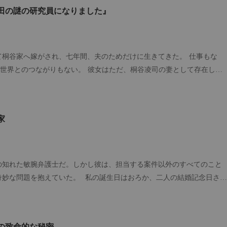
措置をとらせたのだ。 生命維持カプセルの無機質な響きの中で、私はふ
田の謎の研究員になりました』
り戻した。そこで耳にしたのは、夫と担当医が交わす信じられない会話
ために、手足を切断するだけというお話だったはずです。 なぜ、奥様の
らず抜き取ろうとなさるのですか！」 「ご主人、これでは、あなたがご
生きる希望を完全に断ち切ることになってしまいますよ！」 いつもは感
て桐谷家へ嫁がされ、七年間、夫のためだけに生きてきた。 仕事もな
の声が、骨の髄まで凍るような残忍さを帯びて静かに響いた。 「今日ま
の世界とのつながりもない。 彼女はただ、桐谷凌司の妻として存在して
なく健康に生かしてやったこと。それこそが俺の最大の慈悲だ」 「俺が
」 男は冷たく笑った。 「月川栀。いつか君が自分から戻ってきて、俺
い遂げるのは、心から愛するあの女だけだ。そして、あの女を救えるの
いるよ」 彼女は何も言わなかった。 ただ静かに離婚届を手に取り、そ
。これは、この女があいつに背負った借りの代償だ。何としても命で返
――。 数年後。 月川栀は、新薬開発で世界を驚かせる若き研究者にな
家
ういうことだったのか。生も死も共にしようというあの美しい誓いは、私
目する天才研究者。 多くの研究者が憧れる存在。 かつて彼女を見下し
りに過ぎなかったのだ。 夫が私を妻に迎えた本当の理由。それは、彼が
下げる。 そして、彼女がもう自分の手の届かない場所にいることを知っ
命を繋ぐための、ただの「生きた血液バンク」として私を飼っておくた
元へ向かう。 「月川栀……君は俺の妻だ」 「俺以外の男を見るな」
それなら、いいでしょう。あなたたちのその残酷な望み、私が叶えてあげ
男が一歩前へ出た。 「あなたは誰ですか？」 「彼女に何か用でも？」
の知れた敏腕弁護士だ。しかし彼は、担当する案件以外のすべてのこと
人です」
奇妙な問題を抱えていた。 私の誕生日はおろか、二人の結婚記念日さ
はしなかった。 毎晩、寝室の前に立つと、彼は礼儀正しく、しかし他人
。「この部屋で合っているかな？」 夫は私の名前すら記憶できず、私の
なようだった……。 彼に私を「記憶」してもらうため、私は壁に二人の
の致命的な秘密