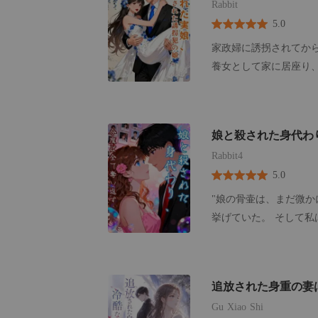
もない女と結婚したと
Rabbit
た。
5.0
家政婦に誘拐されてから
養女として家に居座り
知る。 そこで彼女は
婚約者は彼女に暴言を
う、こんな家は要らな
娘と殺された身代わ
Rabbit4
5.0
"娘の骨壷は、まだ微か
挙げていた。 そして私
の""身代わり""とし
して、たった一人で病
る記憶の果てに、私は
追放された身重の妻
る」 再び目を開けると、そこは満開の桜が舞う高校の教室だった。 「――この騒動を誘発した
Gu Xiao Shi
松島沙耶香については