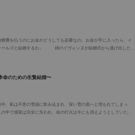
費を払うのにお金がどうしても必要なの。お金が手に入ったら、イ
ャールズと結婚するわ」 姉のイヴォンヌが結婚式から逃げ出したと
れてイヴォンヌのかわりにチャールズと結婚した。彼女の唯一の願いは1
った。チャールズは金持ちで権力のある男だ。彼の名前は常に無数の女
しかも気まぐれにガールフレンドを変えている。彼らは誰も、自分たち
本命のための生贄結婚〜
たとは思っていなかった。
最中、私は不意の雪崩に飲み込まれ、深い雪の底へと埋もれてしまっ
えの中で感覚は完全に失われ、命の灯火は今にも消えようとしていた。
で10時間も雪を掘り続け、十本の指から痛ましいほど血を滴らせながら
して直ちにチャーター機を手配し、最高級のプライベート病院へと私を