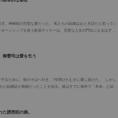
け、その下にラベルを貼った。 “記念日：5月20日” 寝室のドアに
プレートも貼り付けた。 それだけではない。家中のあらゆる物に付箋を
やそれにまつわるエピソードまで書き添える徹底ぶりだった。 私はこれ
遺症だと信じ込み、一度として不平を漏らすことはなかった。 あの日、
寵児、神崎暁の完璧な妻だった。 私たちの結婚はおとぎ話だと思ってい
私と「夫の幼馴染である彼女」が同時に救急搬送されるまでは。 夫は狂
ンターンシップを祝う歓迎ディナーは、完璧な人生の門出になるはずだ
床へ駆け寄ると、明瞭かつ切迫した口調で叫んだ。「彼女は頻脈気味
いたが、熱は出ていない……！」 処置にあたっていた看護師が、彼を引
に、粉々に砕け散った。 でも、本当の恐怖は血じゃなかっ
「旦那さん、奥様も重傷なんです！何か既往歴やアレルギーはあります
った。 彼は自分を刺した女を抱きしめ、彼女だけに聞こえるように、た
、御曹司は愛を乞う
り、血まみれになった私を見つめると、茫然と首を横に振った。「……覚
を突き
間、私は悟った。彼は健忘症などではない。むしろ、その記憶力は驚異的
私が真似したと主張するホクロを、削り取ろうとしていた。 彼は、ただ
ただ彼は、その正確で貴重な記憶の容量を、すべて「別の人」のために捧
飢えた犬のいる檻に私を放り込むのを。 それが私の心の奥底にある恐怖
だ。 私に関するすべての事柄など、彼は最初から心に留めてさえいなか
に。 彼は彼女が好き放題にするのを許した。 私を殴らせ、私の声を潰
を守るために、彼のそばへ行き、7年間ひたむきに愛し続けた。 しかし
裏切りが極限まで交錯する物語。 身を引き裂かれるような苦痛の果てに
ませ、彼女の部下たちにドアで私の手を砕かせた。 男たちに囲ま
された結婚証が偽物だったことを知る。彼はすでに海外で「本命」と結婚
。 ――けれど、私が彼のもとを去ると決めたとき、夫はようやく狼狽し
話でさえ、彼は一方的に切った。 閉じ込められ、死ぬために
の妻は別にいたのだ。 だが彼の方は、失って初めて気づいた。自分はす
、二階の窓から身を投げた。 血を流し、心も体もボロボロになりながら
の彼女に深く惹かれ、抜け出せなくなっていたことに。必死に探し求め
った番号に電話をかけた。 「叔父様」 私は電話口で泣きじ
すべてが手遅れだった。
れた誘拐犯の娘。
。そして、あいつを破滅させるのを手伝って」 彼らは、私が何者で