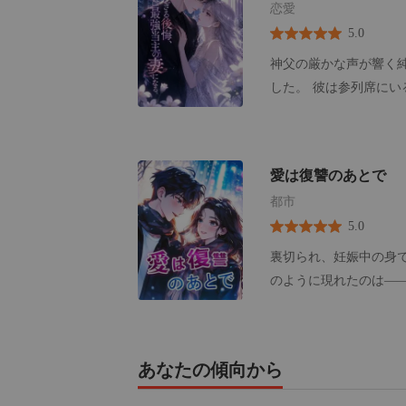
恋愛
5.0
神父の厳かな声が響く
した。 彼は参列席にいる別の女を真実の愛だと呼び、家の利益だけの私を大勢のゲストの前で
ゴミのように捨てた。 実の両親や兄たちは私を「一族の恥」と罵り、偽りの涙を流す義妹の詩
織を庇って、私に健太へ許しを請うよう強
軟禁された挙句、暴力的な男に嫁が
愛は復讐のあとで
奪おうとした詩織の巧妙な罠だったと知ら
都市
の妹ばかりを愛し、私を地獄へ突き落とし
5.0
られたあの屈辱の瞬間に戻っていた。 私は泣いてすがる
を宣言した。 そして、彼より遥かに絶大な権力を持つ鷹司グループの当主、鷹司暁の前に歩み
裏切られ、妊娠中の身
寄った。 「私のすべてを代償に、あなたの妻にしてください」 今世は、私を捨てた全員にその
のように現れたのは——
代償を払わせてやる。
すように、華やかに人生
せず、彼はただ彼女を
再生ラブストーリー。
あなたの傾向から