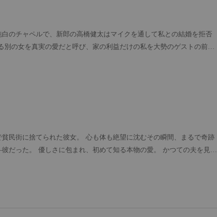
純白のチャペルで、新郎の高橋健太はマイクを通して私との結婚を拒否
要した。 前世の私はここで泣き崩れ、その後家族に
され虐待の末に惨死した。 死の直前、すべては私の人生を
された。 なぜ実の家族は私を信じず、あんな嘘つき
たのか。 再び目を覚ますと、私はまさに健太に捨て
代わりに冷たく微笑み、自ら婚約破棄
で貧民街に捨てられた彼女。 心も体も絶望に沈むその瞬間、まるで奇跡
彼だった。 優しさに包まれ、初めて知る本物の愛。 かつての夫を見返
を取り戻していく彼女。 「二度目の結婚？上等だ」 世間の声など気に
甘やかし尽くす。 これは、過去を乗り越えた女と、全力で愛し抜く男の