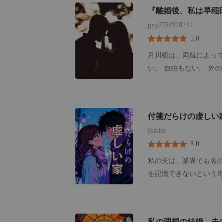
運び込み、懸命の救命
『離婚後、私は早稲
っとわずかな意識を取
gxy2754928241
だった。 「命を救う
5.0
造血幹細胞まで一滴残
自身のその手で彼女の
月川栀は、両親によっ
情を抑えた理知的な夫
い。 自由もない。 外
で、この女を何不自由
いた。 「離婚したい？
共に白髪になるまで添
に謝る日を楽しみにして
はこの女の命しかない
の場を去った。 そして
付箋だらけの虚しい
させる！」 ああ、そ
っていた。 医学界が注
だけの哀れな独りよが
Rabbit
た人々は、次々と頭を
愛してやまない後輩の
5.0
た元夫は、必死に彼女の
めだったのだ。 ――
しかし、彼女の隣に立つ
私の夫は、業界でも名
る。
「彼女は、僕の大切な
を記憶できないという
え、決して覚えようと
行儀にこう尋ねるのだ
顔立ちさえもおぼろげ
私の理想の結婚、夫