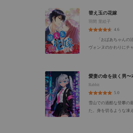
替え玉の花嫁
羽間 里絵子
4.6
「おばあちゃんの治療
ヴォンヌのかわりにチ
き、オータムは強いら
年後に離婚することだ
をと一緒に出てきて、
愛妻の命を抜く男〜
がお互いを好きになっ
Rabbit
5.0
雪山での過酷な登攀の
た。身を切るような凍
そんな私を、夫は素手
救い出してくれた。そ