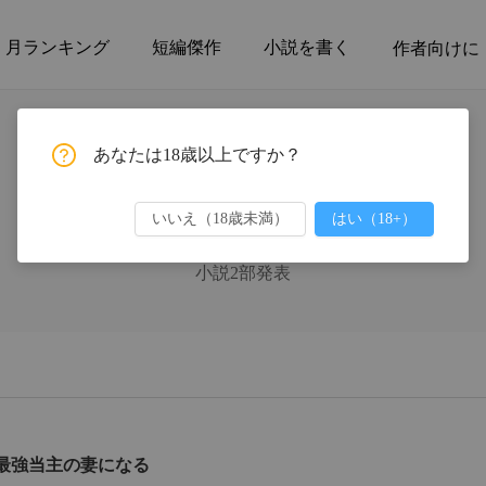
月ランキング
短編傑作
小説を書く
作者向けに
あなたは18歳以上ですか？
いいえ（18歳未満）
はい（18+）
苺野 いちご
小説2部発表
最強当主の妻になる