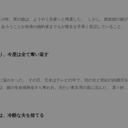
思っていた。 彼らが鷹司家に宣戦布告したことなど、知る由もなかっ
10年。実の娘は、ようやく生家へと帰還した。 しかし、家政婦の娘が
、あろうことか自身の婚約者までもが彼女を手厚く世話していることを
家政婦を刑務所へ送り、養女を家から追い出した。 ところが、実の親と
浴びせ、養女のことばかりを徹底的に庇うのだった。 ――それならばも
い。
り、今度は全て奪い返す
に温かかった。 その日、元夫はテレビの中で、別の女と世紀の結婚式
は、娘の生命保険金すら奪われ、冷たい東京湾の底に沈んだ。 凛々紗
て虐げられた日々。金のために川辺家に媚びへつらうことを強いた養母。そ
室で死んでいった最愛の娘、果穂の絶望的な瞳。 走馬灯のように駆け巡
誓った。 「もし来世があるのなら、必ずこの手で血の代償を払わせてや
は、冷酷な夫を捨てる
、本日付で普通クラスへの降級処分とする」 教師の冷たい声と、クラス