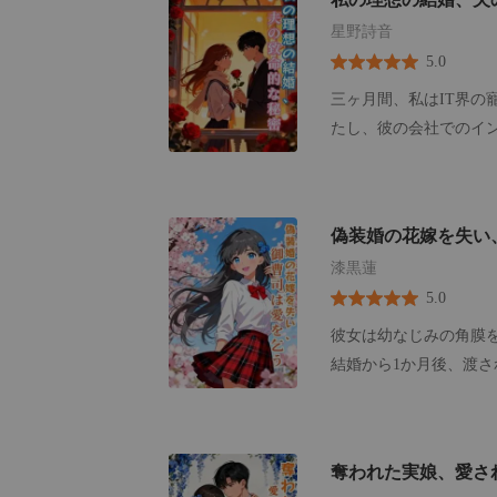
ウェディングフォトを掛
星野詩音
は、“寝室”と刻まれた
5.0
貼り、詳細な使用方法
を、彼の激務による後
三ヶ月間、私はIT界の
玉突き事故が発生し、
たし、彼の会社でのイ
ったように幼馴染の病
った。 その幻想は、彼の美しくも狂気じみた元カノ、ディアナがパーティーに乱入し、ステー
だ！先月一度風邪を引
キナイフで彼の腕を突き刺した瞬間
き留めて問いただす。
た。 夫の瞳に宿る光だ
偽装婚の花嫁を失い
か！？」 彼は振り返
った一言、甘く囁いた。 「ずっと」 彼は、ただ見ていた。 ディアナが私の顔にナイフ
えていない」 その瞬
漆黒蓮
つけるのを。 彼女は、
ですらあるのだと。 
5.0
見ていた。 ディアナが
げていただけだったの
だと知っていたはずなの
彼女は幼なじみの角膜
った。 これは、愛と
すために喉に砂利を詰め込
結婚から1か月後、渡
ある、魂の救済の記録
れ、助けを求めて最後にかけた電
式を挙げており、本当
始めた……。
置き去りにされた私は
でに「代わり」として
走る中で、私は何年もかけていなか
ても、見つけた時には
奪われた実娘、愛さ
ゃくった。 「離婚したいの