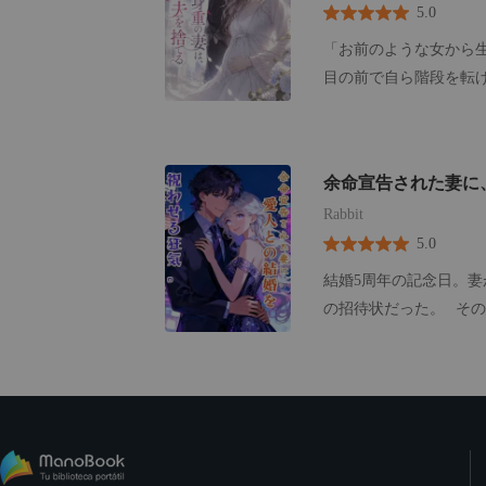
5.0
メイトたちの嘲笑が降り
「お前のような女から
目の前で自ら階段を転げ落ちた。 亡き兄の忘れ形見を失ったと狂
ど一切聞かず、私を極寒のニュー
命が宿っていることも
の退路を完全に断ち切った。 異国で火事に巻き込まれ、早産した私は、保
余命宣告された妻に
絶えな娘を救うため、最後の尊厳を
Rabbit
供よ！お願い、お金を……！」 しかし、電話に出たのはあの女だった
5.0
を浴びているわ。誰の
全に見殺しにされた私
結婚5周年の記念日。
り回って生き延びた。 あの日、ニューヨークの凍てつく夜の中で、私の彼への愛は完全に死ん
の招待状だった。 そ
だ。 三年後。 鷹司家の
た、植物状態だったは
だ？」 かつて命がけで愛したその顔を、私は見知らぬ他人のように、ただ冷たく見つめ返し
の立会人になってほし
た。 ――もう、あな
れると信じて疑わない
ォンを固く握りしめ、
た。妻がこれほどあっ
いたからだということ