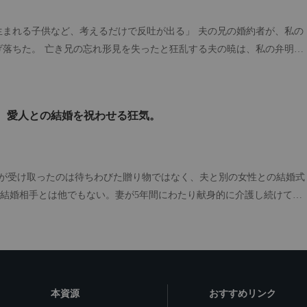
注ぐ。 それは、すべての屈辱が始まった、あの日の朝だった。"
生まれる子供など、考えるだけで反吐が出る」 夫の兄の婚約者が、私の
乱する夫の暁は、私の弁明な
ヨークへと無一文で追放した。 その時、私のお腹に彼自身の
知らずに。 彼は私のカードを止め、国内の連絡先をすべて消し去り、私
育器の中で息も絶え
、愛人との結婚を祝わせる狂気。
捨てて彼に電話をかけた。 「子供を産んだの！暁さんの子
。 「暁さんならシャワー
種とも分からない子を、彼が認めるわけないでしょう？」 愛する人に完
は、娘のミルクを盗んで警察に捕まるほど落ちぶれ、地獄の底を這いず
妻が受け取ったのは待ちわびた贈り物ではなく、夫と別の女性との結婚式
の結婚相手とは他でもない。妻が5年間にわたり献身的に介護し続けてき
命令で日本へ連れ戻された私を、夫が暗闇の中で見咎めた。 「……誰
ずの夫の「忘れられない女性」である。 「できれば、君に私たちの結婚
い」 夫のまなざしには、彼女がこれまで通り自分の頼みを聞き入れてく
たにすがる氷室莉歌代はどこにもいない。
、確信に満ちた期待が浮かんでいた。 それを見た妻は手元のスマートフ
やがて静かに頷いて了承する。 だが、この時の夫はまだ知る由もなかっ
さりと承諾した理由が、自身がすでに末期の脳腫瘍であると宣告されて
本資源
おすすめリンク
を。そして今日という日が、彼にとって生涯で最も後悔する一日になる