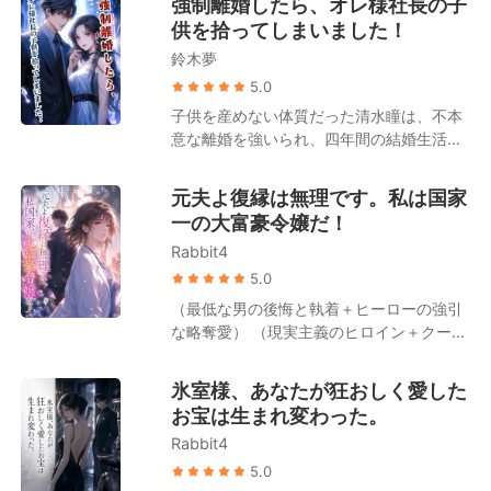
強制離婚したら、オレ様社長の子
のすべてを見た「男性医師」だったのだ。
の令嬢」である高橋優月は才能にあふれた
供を拾ってしまいました！
「離婚して彼に復讐したいか？」 夜、冷徹
天上の明月であり、「真の令嬢」である高
で禁欲的なその男は、彼女を壁に押し当て
鈴木夢
橋美咲は取り柄のない泥に過ぎないと。 し
て囁いた。「私が手伝おう」 吉瀬栞は躊躇
かし、高橋グループの背後で采配を振るっ
5.0
うことなく、背伸びをして彼に口付けた。
ている人物が美咲であることは、誰一人と
子供を産めない体質だった清水瞳は、不本
後になって身勝手な夫は跪き、「離婚して
して知らなかった。 高橋家の面々が、人々
意な離婚を強いられ、四年間の結婚生活に
初めて気づいた、愛しているのは君だった
に羨望される著名なファッションデザイナ
終止符を打った。 傷ついた心を癒やすため
と」と懺悔する。 しかし、吉瀬栞は冷たく
ーや有名監督、大物歌手、人気アイドルに
に地方の小さな町へ移り住んだが、そこで
言い放つ。「ごめんなさい、冷淡な男に興
元夫よ復縁は無理です。私は国家
なれたのは、すべて美咲のおかげなのだ。
偶然にも一人の男の赤ん坊を拾うことにな
味はないの！」
一の大富豪令嬢だ！
それにもかかわらず、妊娠と裏切りの絶望
る。 孤独を埋めたいという私心から、清水
に沈む美咲に対し、家族は自らの利益のた
Rabbit4
瞳はその子供を手元に残し、育てることを
めに植物状態の男性との結婚を強要する。
決意した。 それから四年後。清水瞳が暮ら
5.0
その後、美咲の隠された真の姿が公になる
すアパートの階下に、ピカピカに磨き上げ
（最低な男の後悔と執着＋ヒーローの強引
と、高橋家の面々は後悔に苛まれることと
られた高級車の車列が止まった。 天草蓮は
な略奪愛） （現実主義のヒロイン＋クール
なる。 元恋人も涙ながらにすがりついてき
一枚のカードを取り出す。「ここには
なトップ富豪の後継者／天才医師） 片山美
た。「俺が悪かった。子供に免じて、許し
4000万入っている。この四年間、俺の息
月は藤井達也の深い愛情を見てきたが、同
てくれないか？」 その時、冷ややかな声が
氷室様、あなたが狂おしく愛した
子を育ててくれた報酬だと思ってくれ」 清
時に彼の裏切りも味わうことになった。 結
響き渡る。「私の子供が、君と何の関係が
お宝は生まれ変わった。
水瞳はとっさに子供を背に庇った。「この
婚記念日の当日、藤井達也は幼馴染との密
ある？」 端正な容貌と冷徹な手腕を持ち、
子は私の子供よ、絶対に離れ離れになんて
Rabbit4
会のため、胃の激痛と大量出血に苦しむ片
無数の令嬢たちを平伏させる鈴木家のトッ
ならないわ！」すると、天草蓮は不敵な笑
山美月を路上に置き去りにする。 片山美月
5.0
プ・鈴木翔太が歩み寄り、彼女の腰を抱き
みを浮かべて言い放つ。「いいだろう。そ