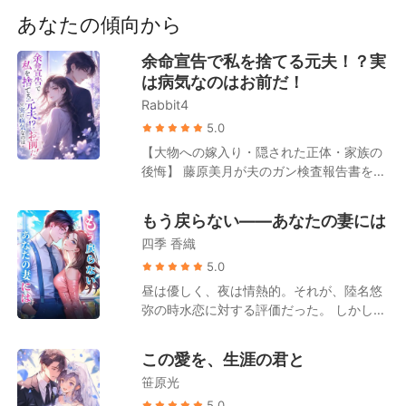
短編傑作
いることを理由に結婚を拒み、姿を見せな
あなたの傾向から
かった。 車椅子に座るその新郎を見て、星
川理緒は苦笑する。 ──同じ境遇なら、い
余命宣告で私を捨てる元夫！？実
っそ一緒になってもいいのでは？ 周囲から
は病気なのはお前だ！
の嘲笑を背に、星川理緒は彼のもとへと歩
Rabbit4
み寄る。 「あなたは花嫁がいない。私は花
婿がいない。だったら、私たちが結婚する
5.0
っていうのはどうかしら？」 星川理緒は、
【大物への嫁入り・隠された正体・家族の
彼が哀れな人だと思い込み、「この人を絶
後悔】 藤原美月が夫のガン検査報告書を受
対に幸せにしてみせる」と心に誓った。
け取ったその日、夫から離婚を切り出され
…… 結婚前の一之瀬悠介「彼女が俺と結婚
た。 周囲の人間は皆、ガンを患っているの
もう戻らない――あなたの妻には
するのは、金が目当てに決まってる。用が
は藤原美月の方だと誤解していた。 姑は露
済んだら離婚するつもりだ。」 結婚後の一
四季 香織
骨に嫌悪感を示し、「もうすぐ死ぬ人間
之瀬悠介「妻が毎日離婚したがってる……
が、お金を無駄遣いするんじゃないよ」と
5.0
俺はしたくない。どうすればいいんだ？」
言い放つ。 夫は一枚の離婚協議書を取り出
昼は優しく、夜は情熱的。それが、陸名悠
し、「美咲が俺の子を身ごもった。離婚し
弥の時水恋に対する評価だった。 しかし、
よう！」と告げた。 ところが離婚が成立し
浅井静が余命半年だと告げると、陸名悠弥
たその日、彼女は思いがけず、誰もが恐れ
は時水恋にためらいもなく離婚を切り出
この愛を、生涯の君と
る財界の大物と電撃的に契約結婚を果た
す。 「彼女を安心させるためだ。半年後に
す。 やがて藤原美月の隠された正体が次々
笹原光
また復縁すればいい」 彼は時水恋がずっと
と明らかになると、大物もまた、彼女こそ
その場で待っていると信じていたが、彼女
5.0