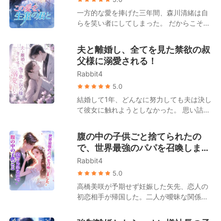
が自分の「忘れられない初恋の人」であっ
はもう目が覚めていた。 涙は枯れ果て、時
一方的な愛を捧げた三年間、森川清緒は自
たことに気づく。 大物は毎夜のごとく彼女
水恋の心も死んだ。 こうして偽りの離婚
らを笑い者にしてしまった。 だからこそ、
を溺愛するようになった。 「妻よ、もう一
は、本当の別れとなった。 子を堕ろし、人
黒田玄也に「仕事か離婚か」という二者択
度俺を甘やかしてくれ」 一方、元夫の一家
生を再出発させる。 時水恋は去り、二度と
一を迫られた際、森川清緒は迷うことなく
は狂わんばかりの後悔に苛まれることとな
夫と離婚し、全てを見た禁欲の叔
振り返らなかった。 だが、陸名悠弥は――
離婚を選んだのだ。彼女は決意した。かつ
る。 藤原美月は口元に薄く笑みを浮かべ、
父様に溺愛される！
狂ってしまった。 ――後に、噂が流れた。
ての理性的で、美貌と才気を兼ね備えた
元夫を見つめて言った。 「私に治療を諦め
かつて傲岸不遜を極めたあの陸名家の御曹
Rabbit4
「森川医薬」の継承者に戻ることを。 その
ろって？――でも、ガンを患っているのは
司が、血走った目でマイバッハを飛ばし、
後。 元夫である黒田玄也は、一族郎党を引
5.0
あなたよ」
狂ったように彼女を追い続けた、と。た
き連れて復縁を懇願しに跪くこととなる。
結婚して1年、どんなに努力しても夫は決し
だ、憐れみの一瞥を乞うためだけに……。
しかし、森川清緒の背後は規格外だった。
て彼女に触れようとしなかった。 思い詰め
実父は財界の覇者、実母は森川家二十三代
た彼女は自分の身体に問題があるのかと疑
目の最高峰の医師、兄は表と裏の世界に顔
い、ひどく羞恥心を伴う検査まで受けるこ
腹の中の子供ごと捨てられたの
が利き妹を溺愛する腹黒社長、そして弟は
とに。 しかし、夫の忘れられない想い人が
で、世界最強のパパを召喚しまし
芸能界のドン。 そうそう……もう一人。
帰国したことで、吉瀬栞はすべてを悟る。
「芸能界で真面目にやらなければ実家の千
た。
Rabbit4
夫はずっとその女性のために貞操を守って
億の遺産を継がせる」と脅されており、プ
いたのだ。 離婚を切り出すと、夫は頑なに
5.0
ライドが高く毒舌だが、誰よりも彼女には
同意しないばかりか、権力を持つ自身の叔
高橋美咲が予期せず妊娠した矢先、恋人の
甘い「宿敵」の存在も忘れてはならない。
父に栞を引き合わせた。 その笑みを浮かべ
初恋相手が帰国した。二人が曖昧な関係を
た瞳を見た瞬間、栞は呆然とする。 なんと
続ける中、美咲は周囲の笑い者へと転落す
彼は、あの日の親密な検査を担当し、彼女
る。 世間は口を揃えて言う。高橋家の「偽