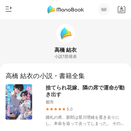
0
ホームページ
チャージ
ジャンル
高橋 結衣
小説1部発表
都市
閲覧履歴
恋愛
高橋 結衣の小説・書籍全集
ログアウトします
人狼
捨てられ花嫁、隣の席で運命が動
御曹司
き出す
検索
都市
マフィア
5.0
月ランキング
婚礼の席、新郎は星川理緒を置き去りに
し、本命を追って去ってしまった。 その隣
の会場では、花嫁が新郎が車椅子に乗って