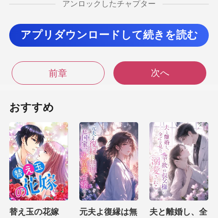
アンロックしたチャプター
、ついに彼を苛立たせた。 彼は
アプリダウンロードして続きを読む
怒りに圧倒され、彼の目は冷たくなった
次へ
前章
らの前を歩き
おすすめ
は
向きを変えて逃げようとしていましたが、時間通
替え玉の花嫁
元夫よ復縁は無
夫と離婚し、全