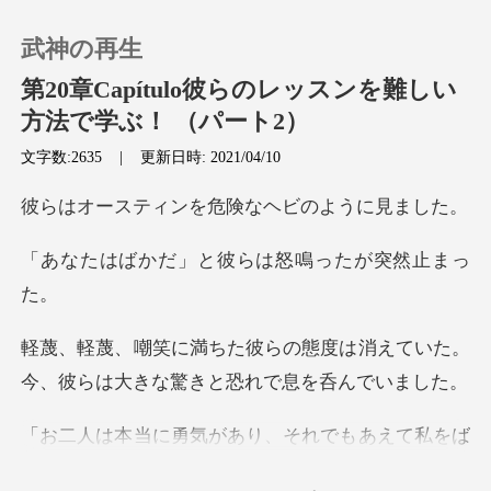
武神の再生
第20章Capítulo彼らのレッスンを難しい
方法で学ぶ！ （パート2）
文字数:2635
|
更新日時: 2021/04/10
0
ンを危険なヘビの
チャージ
」と彼らは怒鳴っ
閲覧履歴
度は消えていた。
ログアウトします
今、彼らは大き
検索
あり、それでもあえて私