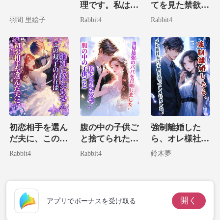
理です。私は国
てを見た禁欲の
家一の大富豪令
叔父様に溺愛さ
羽間 里絵子
Rabbit4
Rabbit4
嬢だ！
れる！
初恋相手を選ん
腹の中の子供ご
強制離婚した
だ夫に、この双
と捨てられたの
ら、オレ様社長
子の存在は絶対
で、世界最強の
の子供を拾って
Rabbit4
Rabbit4
鈴木夢
に教えません
パパを召喚しま
しまいました！
した。
開く
アプリでボーナスを受け取る