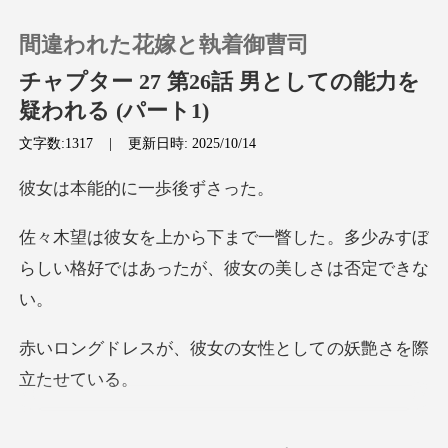
間違われた花嫁と執着御曹司
チャプター 27 第26話 男としての能力を
疑われる (パート1)
文字数:1317
|
更新日時: 2025/10/14
0
的に一歩後
チャージ
した。多少みすぼ
閲覧履歴
らしい格好ではあ
ログアウトします
彼女の女性としての妖
検索