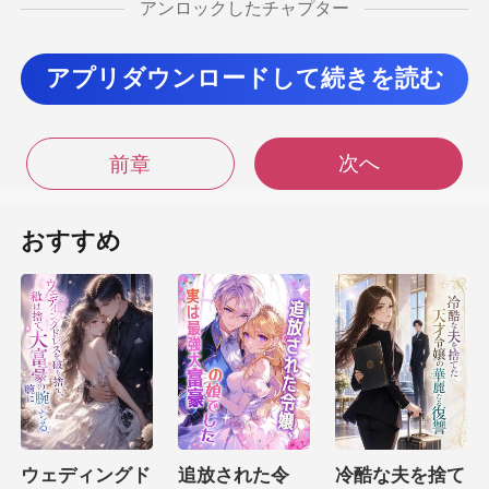
アンロックしたチャプター
兩度自分を傷つけてきたことを思い出すと、
ただ彼女を手に入
アプリダウンロードして続きを読む
てきた。「どうやら、俺た
次へ
前章
過去二回の
おすすめ
経験から、先回りして彼女の行
た。この男がどういう
人間か、
小
ウェディングド
追放された令
冷酷な夫を捨て