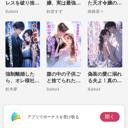
レスを破り捨
嬢、実は最強大
た天才令嬢の華
て、私は大富豪
富豪の娘でした
麗なる復讐
Rabbit4
鈴菜すず
南條菜々
の腕に堕ちる。
強制離婚した
腹の中の子供ご
偽装の愛に溺れ
ら、オレ様社長
と捨てられたの
る夫よ！真の姿
の子供を拾って
で、世界最強の
現した妻が君臨
鈴木夢
Rabbit4
Rabbit4
しまいました！
パパを召喚しま
する
した。
開く
アプリでボーナスを受け取る