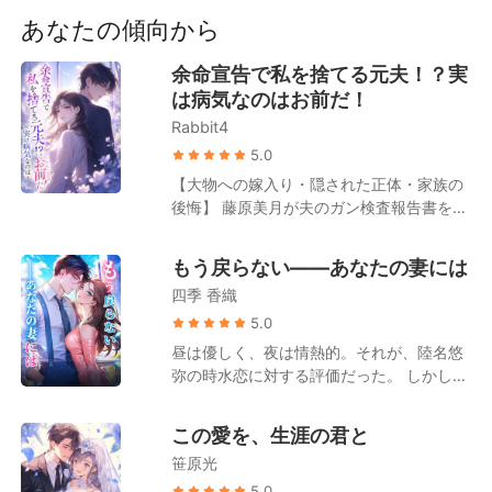
短編傑作
た。 豪門たちは嘲笑う。「穂香、どうし
あなたの傾向から
て、葉山社長と離婚したの？」 穂香は笑っ
て返す。「家業の数千億を継ぐから、彼じ
余命宣告で私を捨てる元夫！？実
ゃ釣り合わないの」 誰も信じなかった——
は病気なのはお前だ！
翌日、世界最年少の女富豪として彼女の名
Rabbit4
前が報道されるまでは。 再会の場で、彼女
を囲む若い男たちを見た葉山律は顔を曇ら
5.0
せて言う。 「俺の資産も全部やる。戻って
【大物への嫁入り・隠された正体・家族の
きてくれ、穂香…！」
後悔】 藤原美月が夫のガン検査報告書を受
け取ったその日、夫から離婚を切り出され
た。 周囲の人間は皆、ガンを患っているの
もう戻らない――あなたの妻には
は藤原美月の方だと誤解していた。 姑は露
四季 香織
骨に嫌悪感を示し、「もうすぐ死ぬ人間
が、お金を無駄遣いするんじゃないよ」と
5.0
言い放つ。 夫は一枚の離婚協議書を取り出
昼は優しく、夜は情熱的。それが、陸名悠
し、「美咲が俺の子を身ごもった。離婚し
弥の時水恋に対する評価だった。 しかし、
よう！」と告げた。 ところが離婚が成立し
浅井静が余命半年だと告げると、陸名悠弥
たその日、彼女は思いがけず、誰もが恐れ
は時水恋にためらいもなく離婚を切り出
この愛を、生涯の君と
る財界の大物と電撃的に契約結婚を果た
す。 「彼女を安心させるためだ。半年後に
す。 やがて藤原美月の隠された正体が次々
笹原光
また復縁すればいい」 彼は時水恋がずっと
と明らかになると、大物もまた、彼女こそ
その場で待っていると信じていたが、彼女
5.0