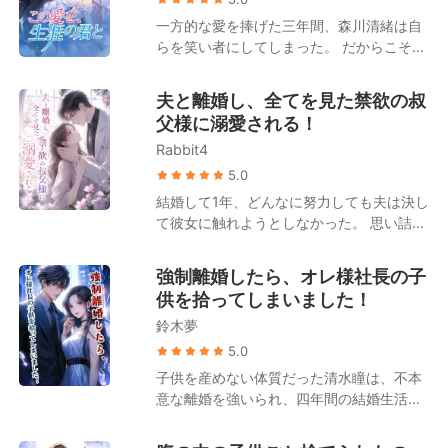
が自分の「忘れられない初恋の人」であっ
はもう目が覚めていた。 涙は枯れ果て、時
一方的な愛を捧げた三年間、森川清緒は自
たことに気づく。 大物は毎夜のごとく彼女
水恋の心も死んだ。 こうして偽りの離婚
らを笑い者にしてしまった。 だからこそ、
を溺愛するようになった。 「妻よ、もう一
は、本当の別れとなった。 子を堕ろし、人
黒田玄也に「仕事か離婚か」という二者択
度俺を甘やかしてくれ」 一方、元夫の一家
生を再出発させる。 時水恋は去り、二度と
一を迫られた際、森川清緒は迷うことなく
は狂わんばかりの後悔に苛まれることとな
夫と離婚し、全てを見た禁欲の叔
振り返らなかった。 だが、陸名悠弥は――
離婚を選んだのだ。彼女は決意した。かつ
る。 藤原美月は口元に薄く笑みを浮かべ、
父様に溺愛される！
狂ってしまった。 ――後に、噂が流れた。
ての理性的で、美貌と才気を兼ね備えた
元夫を見つめて言った。 「私に治療を諦め
かつて傲岸不遜を極めたあの陸名家の御曹
Rabbit4
「森川医薬」の継承者に戻ることを。 その
ろって？――でも、ガンを患っているのは
司が、血走った目でマイバッハを飛ばし、
後。 元夫である黒田玄也は、一族郎党を引
5.0
あなたよ」
狂ったように彼女を追い続けた、と。た
き連れて復縁を懇願しに跪くこととなる。
結婚して1年、どんなに努力しても夫は決し
だ、憐れみの一瞥を乞うためだけに……。
しかし、森川清緒の背後は規格外だった。
て彼女に触れようとしなかった。 思い詰め
実父は財界の覇者、実母は森川家二十三代
た彼女は自分の身体に問題があるのかと疑
目の最高峰の医師、兄は表と裏の世界に顔
い、ひどく羞恥心を伴う検査まで受けるこ
強制離婚したら、オレ様社長の子
が利き妹を溺愛する腹黒社長、そして弟は
とに。 しかし、夫の忘れられない想い人が
供を拾ってしまいました！
芸能界のドン。 そうそう……もう一人。
帰国したことで、吉瀬栞はすべてを悟る。
「芸能界で真面目にやらなければ実家の千
鈴木夢
夫はずっとその女性のために貞操を守って
億の遺産を継がせる」と脅されており、プ
いたのだ。 離婚を切り出すと、夫は頑なに
5.0
ライドが高く毒舌だが、誰よりも彼女には
同意しないばかりか、権力を持つ自身の叔
子供を産めない体質だった清水瞳は、不本
甘い「宿敵」の存在も忘れてはならない。
父に栞を引き合わせた。 その笑みを浮かべ
意な離婚を強いられ、四年間の結婚生活に
た瞳を見た瞬間、栞は呆然とする。 なんと
終止符を打った。 傷ついた心を癒やすため
彼は、あの日の親密な検査を担当し、彼女
に地方の小さな町へ移り住んだが、そこで