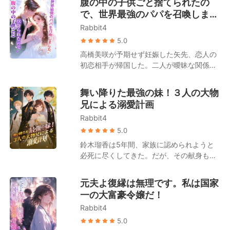
腹の中の子供ごと捨てられたの
のすべてを見た「男性医師」だったのだ。
偶然にも一人の男の赤ん坊を拾うことにな
で、世界最強のパパを召喚しまし
「離婚して彼に復讐したいか？」 夜、冷徹
る。 孤独を埋めたいという私心から、清水
で禁欲的なその男は、彼女を壁に押し当て
た。
Rabbit4
瞳はその子供を手元に残し、育てることを
て囁いた。「私が手伝おう」 吉瀬栞は躊躇
決意した。 それから四年後。清水瞳が暮ら
5.0
うことなく、背伸びをして彼に口付けた。
すアパートの階下に、ピカピカに磨き上げ
高橋美咲が予期せず妊娠した矢先、恋人の
後になって身勝手な夫は跪き、「離婚して
られた高級車の車列が止まった。 天草蓮は
初恋相手が帰国した。二人が曖昧な関係を
初めて気づいた、愛しているのは君だった
一枚のカードを取り出す。「ここには
続ける中、美咲は周囲の笑い者へと転落す
と」と懺悔する。 しかし、吉瀬栞は冷たく
4000万入っている。この四年間、俺の息
る。 世間は口を揃えて言う。高橋家の「偽
言い放つ。「ごめんなさい、冷淡な男に興
舞い降りた最強の妹！３人の大物
子を育ててくれた報酬だと思ってくれ」 清
の令嬢」である高橋優月は才能にあふれた
味はないの！」
兄による溺愛計画
水瞳はとっさに子供を背に庇った。「この
天上の明月であり、「真の令嬢」である高
子は私の子供よ、絶対に離れ離れになんて
Rabbit4
橋美咲は取り柄のない泥に過ぎないと。 し
ならないわ！」すると、天草蓮は不敵な笑
かし、高橋グループの背後で采配を振るっ
5.0
みを浮かべて言い放つ。「いいだろう。そ
ている人物が美咲であることは、誰一人と
鈴木瑠香は5年間、家族に認められようと
れなら、大きいほうもまとめて連れて行
して知らなかった。 高橋家の面々が、人々
必死に尽くしてきた。だが、その献身も、
け！」
に羨望される著名なファッションデザイナ
妹がついたたった一つの嘘の前ではあまり
ーや有名監督、大物歌手、人気アイドルに
に無力だった。 彼女が実は「偽の令嬢」で
元夫よ復縁は無理です。私は国家
なれたのは、すべて美咲のおかげなのだ。
あることが暴露されると、全てが崩れ去っ
一の大富豪令嬢だ！
それにもかかわらず、妊娠と裏切りの絶望
た。婚約者には捨てられ、友人は去り、兄
に沈む美咲に対し、家族は自らの利益のた
Rabbit4
たちからは家を追い出される。「田舎の百
めに植物状態の男性との結婚を強要する。
姓の両親の元へ帰れ」という罵声を浴びせ
5.0
その後、美咲の隠された真の姿が公になる