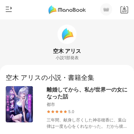
0
ホームページ
チャージ
ジャンル
空木 アリス
小説1部発表
都市
閲覧履歴
恋愛
空木 アリスの小説・書籍全集
ログアウトします
人狼
離婚してから、私が世界一の女に
御曹司
なった話
検索
都市
マフィア
5.0
月ランキング
三年間、献身し尽くした神谷穂香に、葉山
律は一度も心をくれなかった。 だから彼
の“白月光”のため、潔く離婚届を差し出し