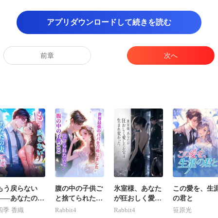
宝石箱をひっくり返
アプリダウンロードして続きを読む
悲しみの色がすっ
な静けさと鋼のよう
前章
次へ
も
の足で立たなけ
訴状を引き出しの一番奥に
部ネットワーク
もう戻らない
腹の中の子供ご
氷室様、あなた
この愛を、生
――あなたの妻
と捨てられたの
が狂おしく愛し
の君と
には
で、世界最強の
たお宝は生まれ
四季 香織
Rabbit4
Rabbit4
笹原光
パパを召喚しま
変わった。