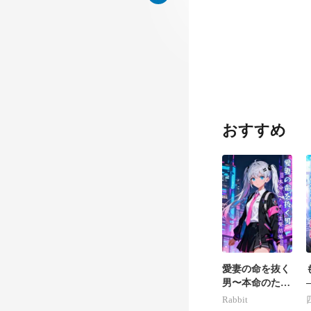
姻
おすすめ
幻想は
愛妻の命を抜く
う
男〜本命のため
の生贄結婚〜
Rabbit