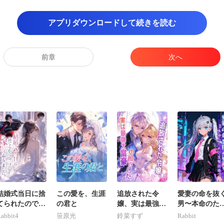
ような汗が
アプリダウンロードして続きを読む
応釜に落ち
攪拌の後、まるで魔法のように澄み
前章
次へ
だよう
で、その光景を
でサンプルを高速液体クロマ
グラフがモニタ
結婚式当日に捨
この愛を、生涯
追放された令
愛妻の命を抜
てられたので、
の君と
嬢、実は最強大
男〜本命のた
そいつの宿敵に
富豪の娘でした
の生贄結婚〜
abbit4
笹原光
鈴菜すず
Rabbit
嫁いでやりまし