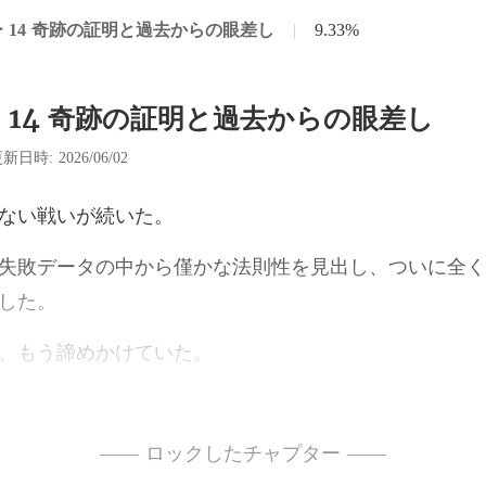
 14 奇跡の証明と過去からの眼差し
|
9.33%
 14 奇跡の証明と過去からの眼差し
新日時: 2026/06/02
ない戦
僅かな法則性を見出し、ついに全く
、もう諦め
歌子の指示に従って最後
最も重要な滴定
—— ロックしたチャプター ——