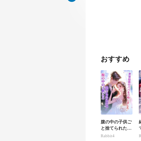
の
反
おすすめ
死ん
分
腹の中の子供ご
と捨てられたの
で、世界最強の
Rabbit4
R
パパを召喚しま