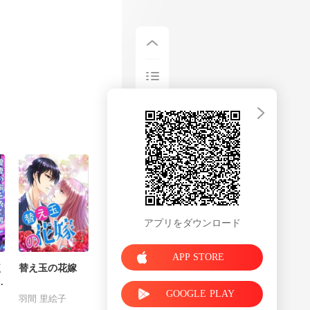
アプリをダウンロード
APP STORE
く
替え玉の花嫁
め
GOOGLE PLAY
羽間 里絵子