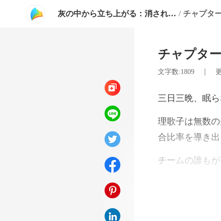
灰の中から立ち上がる：消された天才令嬢の帰還
/
チャプター
チャプター
|
文字数:1809
更
眠ら
が