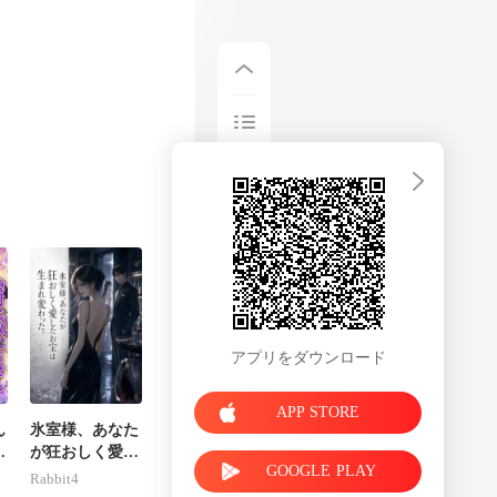
でよ・ろ・し
アプリをダウンロード
APP STORE
ん
氷室様、あなた
双
が狂おしく愛し
GOOGLE PLAY
対
たお宝は生まれ
Rabbit4
変わった。