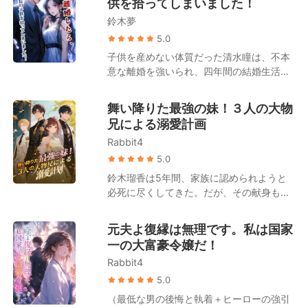
供を拾ってしまいました！
「離婚して彼に復讐したいか？」 夜、冷徹
天上の明月であり、「真の令嬢」である高
で禁欲的なその男は、彼女を壁に押し当て
鈴木夢
橋美咲は取り柄のない泥に過ぎないと。 し
て囁いた。「私が手伝おう」 吉瀬栞は躊躇
かし、高橋グループの背後で采配を振るっ
5.0
うことなく、背伸びをして彼に口付けた。
ている人物が美咲であることは、誰一人と
子供を産めない体質だった清水瞳は、不本
後になって身勝手な夫は跪き、「離婚して
して知らなかった。 高橋家の面々が、人々
意な離婚を強いられ、四年間の結婚生活に
初めて気づいた、愛しているのは君だった
に羨望される著名なファッションデザイナ
終止符を打った。 傷ついた心を癒やすため
と」と懺悔する。 しかし、吉瀬栞は冷たく
ーや有名監督、大物歌手、人気アイドルに
に地方の小さな町へ移り住んだが、そこで
言い放つ。「ごめんなさい、冷淡な男に興
舞い降りた最強の妹！３人の大物
なれたのは、すべて美咲のおかげなのだ。
偶然にも一人の男の赤ん坊を拾うことにな
味はないの！」
兄による溺愛計画
それにもかかわらず、妊娠と裏切りの絶望
る。 孤独を埋めたいという私心から、清水
に沈む美咲に対し、家族は自らの利益のた
Rabbit4
瞳はその子供を手元に残し、育てることを
めに植物状態の男性との結婚を強要する。
決意した。 それから四年後。清水瞳が暮ら
5.0
その後、美咲の隠された真の姿が公になる
すアパートの階下に、ピカピカに磨き上げ
鈴木瑠香は5年間、家族に認められようと
と、高橋家の面々は後悔に苛まれることと
られた高級車の車列が止まった。 天草蓮は
必死に尽くしてきた。だが、その献身も、
なる。 元恋人も涙ながらにすがりついてき
一枚のカードを取り出す。「ここには
妹がついたたった一つの嘘の前ではあまり
た。「俺が悪かった。子供に免じて、許し
4000万入っている。この四年間、俺の息
に無力だった。 彼女が実は「偽の令嬢」で
てくれないか？」 その時、冷ややかな声が
元夫よ復縁は無理です。私は国家
子を育ててくれた報酬だと思ってくれ」 清
あることが暴露されると、全てが崩れ去っ
響き渡る。「私の子供が、君と何の関係が
一の大富豪令嬢だ！
水瞳はとっさに子供を背に庇った。「この
た。婚約者には捨てられ、友人は去り、兄
ある？」 端正な容貌と冷徹な手腕を持ち、
子は私の子供よ、絶対に離れ離れになんて
Rabbit4
たちからは家を追い出される。「田舎の百
無数の令嬢たちを平伏させる鈴木家のトッ
ならないわ！」すると、天草蓮は不敵な笑
姓の両親の元へ帰れ」という罵声を浴びせ
5.0
プ・鈴木翔太が歩み寄り、彼女の腰を抱き
みを浮かべて言い放つ。「いいだろう。そ
られながら。 鈴木瑠香はついに未練を断ち
寄せて親しげに囁いた。「美咲、家に帰ろ
（最低な男の後悔と執着＋ヒーローの強引
れなら、大きいほうもまとめて連れて行
切った。その家と絶縁し、与えていた恩恵