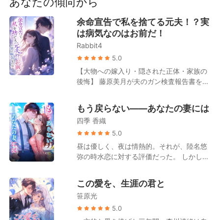
あなたの傾向から
短編傑作
自分を彼女に向け、骨の髄まで憎みながら
も、心に秘めた人にはあくまで優しく、あ
余命宣告で私を捨てる元夫！？実
くまで丁寧に、あくまで愛情深く接した。
は病気なのはお前だ！
それでも彼女は、十年もの間、ひたすら彼
Rabbit4
を愛し続けた。しかし、やがて彼女は疲れ
果て、諦めようとした——その時、彼の方
5.0
が慌てふめいた……。彼女が彼の子供を宿
【大物への嫁入り・隠された正体・家族の
し、命の危機に瀕した時、彼はようやく悟
後悔】 藤原美月が夫のガン検査報告書を受
った。自分の命と引き換えにでも守りたい
け取ったその日、夫から離婚を切り出され
と願った女性が、ずっと、彼女だったこと
た。 周囲の人間は皆、ガンを患っているの
もう戻らない――あなたの妻には
を。
は藤原美月の方だと誤解していた。 姑は露
四季 香織
骨に嫌悪感を示し、「もうすぐ死ぬ人間
が、お金を無駄遣いするんじゃないよ」と
5.0
言い放つ。 夫は一枚の離婚協議書を取り出
昼は優しく、夜は情熱的。それが、陸名悠
し、「美咲が俺の子を身ごもった。離婚し
弥の時水恋に対する評価だった。 しかし、
よう！」と告げた。 ところが離婚が成立し
浅井静が余命半年だと告げると、陸名悠弥
たその日、彼女は思いがけず、誰もが恐れ
は時水恋にためらいもなく離婚を切り出
この愛を、生涯の君と
る財界の大物と電撃的に契約結婚を果た
す。 「彼女を安心させるためだ。半年後に
す。 やがて藤原美月の隠された正体が次々
笹原光
また復縁すればいい」 彼は時水恋がずっと
と明らかになると、大物もまた、彼女こそ
その場で待っていると信じていたが、彼女
5.0
が自分の「忘れられない初恋の人」であっ
はもう目が覚めていた。 涙は枯れ果て、時