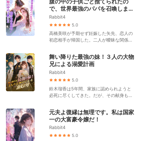
腹の中の子供ごと捨てられたの
のすべてを見た「男性医師」だったのだ。
偶然にも一人の男の赤ん坊を拾うことにな
で、世界最強のパパを召喚しまし
「離婚して彼に復讐したいか？」 夜、冷徹
る。 孤独を埋めたいという私心から、清水
で禁欲的なその男は、彼女を壁に押し当て
た。
Rabbit4
瞳はその子供を手元に残し、育てることを
て囁いた。「私が手伝おう」 吉瀬栞は躊躇
決意した。 それから四年後。清水瞳が暮ら
5.0
うことなく、背伸びをして彼に口付けた。
すアパートの階下に、ピカピカに磨き上げ
高橋美咲が予期せず妊娠した矢先、恋人の
後になって身勝手な夫は跪き、「離婚して
られた高級車の車列が止まった。 天草蓮は
初恋相手が帰国した。二人が曖昧な関係を
初めて気づいた、愛しているのは君だった
一枚のカードを取り出す。「ここには
続ける中、美咲は周囲の笑い者へと転落す
と」と懺悔する。 しかし、吉瀬栞は冷たく
4000万入っている。この四年間、俺の息
る。 世間は口を揃えて言う。高橋家の「偽
言い放つ。「ごめんなさい、冷淡な男に興
舞い降りた最強の妹！３人の大物
子を育ててくれた報酬だと思ってくれ」 清
の令嬢」である高橋優月は才能にあふれた
味はないの！」
兄による溺愛計画
水瞳はとっさに子供を背に庇った。「この
天上の明月であり、「真の令嬢」である高
子は私の子供よ、絶対に離れ離れになんて
Rabbit4
橋美咲は取り柄のない泥に過ぎないと。 し
ならないわ！」すると、天草蓮は不敵な笑
かし、高橋グループの背後で采配を振るっ
5.0
みを浮かべて言い放つ。「いいだろう。そ
ている人物が美咲であることは、誰一人と
鈴木瑠香は5年間、家族に認められようと
れなら、大きいほうもまとめて連れて行
して知らなかった。 高橋家の面々が、人々
必死に尽くしてきた。だが、その献身も、
け！」
に羨望される著名なファッションデザイナ
妹がついたたった一つの嘘の前ではあまり
ーや有名監督、大物歌手、人気アイドルに
に無力だった。 彼女が実は「偽の令嬢」で
元夫よ復縁は無理です。私は国家
なれたのは、すべて美咲のおかげなのだ。
あることが暴露されると、全てが崩れ去っ
一の大富豪令嬢だ！
それにもかかわらず、妊娠と裏切りの絶望
た。婚約者には捨てられ、友人は去り、兄
に沈む美咲に対し、家族は自らの利益のた
Rabbit4
たちからは家を追い出される。「田舎の百
めに植物状態の男性との結婚を強要する。
姓の両親の元へ帰れ」という罵声を浴びせ
5.0
その後、美咲の隠された真の姿が公になる