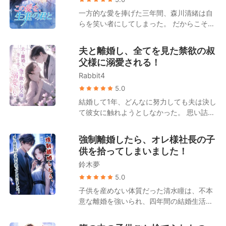
が自分の「忘れられない初恋の人」であっ
はもう目が覚めていた。 涙は枯れ果て、時
一方的な愛を捧げた三年間、森川清緒は自
たことに気づく。 大物は毎夜のごとく彼女
水恋の心も死んだ。 こうして偽りの離婚
らを笑い者にしてしまった。 だからこそ、
を溺愛するようになった。 「妻よ、もう一
は、本当の別れとなった。 子を堕ろし、人
黒田玄也に「仕事か離婚か」という二者択
度俺を甘やかしてくれ」 一方、元夫の一家
生を再出発させる。 時水恋は去り、二度と
一を迫られた際、森川清緒は迷うことなく
は狂わんばかりの後悔に苛まれることとな
夫と離婚し、全てを見た禁欲の叔
振り返らなかった。 だが、陸名悠弥は――
離婚を選んだのだ。彼女は決意した。かつ
る。 藤原美月は口元に薄く笑みを浮かべ、
父様に溺愛される！
狂ってしまった。 ――後に、噂が流れた。
ての理性的で、美貌と才気を兼ね備えた
元夫を見つめて言った。 「私に治療を諦め
かつて傲岸不遜を極めたあの陸名家の御曹
Rabbit4
「森川医薬」の継承者に戻ることを。 その
ろって？――でも、ガンを患っているのは
司が、血走った目でマイバッハを飛ばし、
後。 元夫である黒田玄也は、一族郎党を引
5.0
あなたよ」
狂ったように彼女を追い続けた、と。た
き連れて復縁を懇願しに跪くこととなる。
結婚して1年、どんなに努力しても夫は決し
だ、憐れみの一瞥を乞うためだけに……。
しかし、森川清緒の背後は規格外だった。
て彼女に触れようとしなかった。 思い詰め
実父は財界の覇者、実母は森川家二十三代
た彼女は自分の身体に問題があるのかと疑
目の最高峰の医師、兄は表と裏の世界に顔
い、ひどく羞恥心を伴う検査まで受けるこ
強制離婚したら、オレ様社長の子
が利き妹を溺愛する腹黒社長、そして弟は
とに。 しかし、夫の忘れられない想い人が
供を拾ってしまいました！
芸能界のドン。 そうそう……もう一人。
帰国したことで、吉瀬栞はすべてを悟る。
「芸能界で真面目にやらなければ実家の千
鈴木夢
夫はずっとその女性のために貞操を守って
億の遺産を継がせる」と脅されており、プ
いたのだ。 離婚を切り出すと、夫は頑なに
5.0
ライドが高く毒舌だが、誰よりも彼女には
同意しないばかりか、権力を持つ自身の叔
子供を産めない体質だった清水瞳は、不本
甘い「宿敵」の存在も忘れてはならない。
父に栞を引き合わせた。 その笑みを浮かべ
意な離婚を強いられ、四年間の結婚生活に
た瞳を見た瞬間、栞は呆然とする。 なんと
終止符を打った。 傷ついた心を癒やすため
彼は、あの日の親密な検査を担当し、彼女
に地方の小さな町へ移り住んだが、そこで