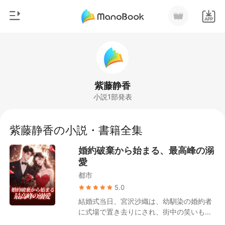
0
ホームページ
チャージ
ジャンル
紫藤静香
小説1部発表
都市
閲覧履歴
恋愛
紫藤静香の小説・書籍全集
ログアウトします
人狼
婚約破棄から始まる、最高峰の溺
御曹司
愛
検索
都市
マフィア
5.0
月ランキング
結婚式当日、宮沢沙織は、幼馴染の婚約者
に式場で置き去りにされ、街中の笑いもの
にされてしまいました。 宮沢沙織は最後ま