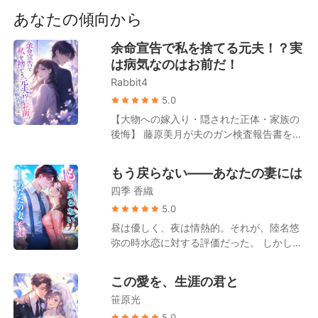
短編傑作
で気丈に振る舞い、周囲への体面を保ちま
あなたの傾向から
したが、そんな彼女の元に届いたのは、あ
ろうことか婚約者と異母姉が情を通じ合う
余命宣告で私を捨てる元夫！？実
衝撃的な動画だったのです。 信じていたも
は病気なのはお前だ！
のすべてが崩れ去った宮沢沙織は、自暴自
Rabbit4
棄になり、街で出会った見知らぬ美男子を
誘って一夜限りの快楽に身を投じました。
5.0
それは泡沫の恋、二度と交わることのない
【大物への嫁入り・隠された正体・家族の
関係……そう思っていたはずでした。 とこ
後悔】 藤原美月が夫のガン検査報告書を受
ろが、その男性はなぜか頻繁に宮沢沙織の
け取ったその日、夫から離婚を切り出され
生活の中へ現れるようになります。 彼はビ
た。 周囲の人間は皆、ガンを患っているの
もう戻らない――あなたの妻には
ジネスのプロジェクトを裏で支え、裏切り
は藤原美月の方だと誤解していた。 姑は露
者の男女を徹底的に叩きのめし……。 そん
四季 香織
骨に嫌悪感を示し、「もうすぐ死ぬ人間
な折、今さら後悔した元婚約者が宮沢沙織
が、お金を無駄遣いするんじゃないよ」と
5.0
を強引に呼び止め、目を血走らせながら
言い放つ。 夫は一枚の離婚協議書を取り出
昼は優しく、夜は情熱的。それが、陸名悠
「やり直したい」と縋ってきます。 その
し、「美咲が俺の子を身ごもった。離婚し
弥の時水恋に対する評価だった。 しかし、
時、バスタオルを羽織った都の御曹司が宮
よう！」と告げた。 ところが離婚が成立し
浅井静が余命半年だと告げると、陸名悠弥
沢沙織の後ろに立ち、その鋭い牙を覗かせ
たその日、彼女は思いがけず、誰もが恐れ
は時水恋にためらいもなく離婚を切り出
ました。 「いい子だ、君はどちらを選
この愛を、生涯の君と
る財界の大物と電撃的に契約結婚を果た
す。 「彼女を安心させるためだ。半年後に
ぶ？……よく考えてから答えなさい」
す。 やがて藤原美月の隠された正体が次々
笹原光
また復縁すればいい」 彼は時水恋がずっと
と明らかになると、大物もまた、彼女こそ
その場で待っていると信じていたが、彼女
5.0