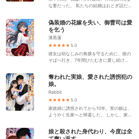
へ向かう。 「月川栀……君は俺の妻だ」
えもおぼろげなようだった……。 彼に私を
のは、心から愛するあの女だけだ。そし
な妻だった。 私たちの結婚はおとぎ話だと
「俺以外の男を見るな」 しかし、彼女の隣
「記憶」してもらうため、私は壁に二人の
て、あの女を救えるのはこの女の命しかな
思っていたし、彼の会社でのインターンシ
に立つ男が一歩前へ出た。 「あなたは誰で
ウェディングフォトを掛け、その下にラベ
い。これは、この女があいつに背負った借
ップを祝う歓迎ディナーは、完璧な人生の
すか？」 「彼女に何か用でも？」 「彼女
偽装婚の花嫁を失い、御曹司は愛
ルを貼った。 “記念日：5月20日” 寝室のド
りの代償だ。何としても命で返させる！」
門出になるはずだった。 その幻想は、彼の
は、僕の大切な人です」
を乞う
アには、“寝室”と刻まれたプレートも貼り
ああ、そういうことだったのか。生も死も
美しくも狂気じみた元カノ、ディアナがパ
付けた。 それだけではない。家中のあらゆ
漆黒蓮
共にしようというあの美しい誓いは、私だ
ーティーに乱入し、ステーキナイフで彼の
る物に付箋を貼り、詳細な使用方法やそれ
けの哀れな独りよがりに過ぎなかったの
腕を突き刺した瞬間に、粉々に砕け散っ
5.0
にまつわるエピソードまで書き添える徹底
だ。 夫が私を妻に迎えた本当の理由。それ
た。 でも、本当の恐怖は血じゃなかった。
彼女は幼なじみの角膜を守るために、彼の
ぶりだった。 私はこれを、彼の激務による
は、彼が愛してやまない後輩の命を繋ぐた
夫の瞳に宿る光だった。 彼は自分を刺した
そばへ行き、7年間ひたむきに愛し続け
後遺症だと信じ込み、一度として不平を漏
めの、ただの「生きた血液バンク」として
女を抱きしめ、彼女だけに聞こえるよう
た。 しかし結婚から1か月後、渡された結
らすことはなかった。 あの日、玉突き事故
私を飼っておくためだったのだ。 ――それ
に、たった一言、甘く囁いた。 「ずっと」
婚証が偽物だったことを知る。彼はすでに
が発生し、私と「夫の幼馴染である彼女」
奪われた実娘、愛された誘拐犯の
なら、いいでしょう。あなたたちのその残
彼は、ただ見ていた。 ディアナが私の顔に
海外で「本命」と結婚式を挙げており、本
が同時に救急搬送されるまでは。 夫は狂っ
娘。
酷な望み、私が叶えてあげる。
ナイフを突きつけるのを。 彼女は、私が真
当の妻は別にいたのだ。 だが彼の方は、失
たように幼馴染の病床へ駆け寄ると、明瞭
似したと主張するホクロを、削り取ろうと
Rabbit
って初めて気づいた。自分はすでに「代わ
かつ切迫した口調で叫んだ。「彼女は頻脈
していた。 彼は、ただ見ていた。 ディア
り」としての彼女に深く惹かれ、抜け出せ
5.0
気味だ！先月一度風邪を引いたが、熱は出
ナが飢えた犬のいる檻に私を放り込むの
なくなっていたことに。必死に探し求めて
ていない……！」 処置にあたっていた看護
家政婦に誘拐されてから10年。実の娘は、
を。 それが私の心の奥底にある恐怖だと知
も、見つけた時にはすべてが手遅れだっ
師が、彼を引き留めて問いただす。「旦那
ようやく生家へと帰還した。 しかし、家政
っていたはずなのに。 彼は彼女が好き放題
た。
さん、奥様も重傷なんです！何か既往歴や
婦の娘が養女として家に居座り、あろうこ
にするのを許した。 私を殴らせ、私の声を
アレルギーはありますか！？」 彼は振り返
とか自身の婚約者までもが彼女を手厚く世
潰すために喉に砂利を詰め込ませ、彼女の
娘と殺された身代わり、今度は全
り、血まみれになった私を見つめると、茫
話していることを知る。 そこで彼女は家政
部下たちにドアで私の手を砕かせた。 男た
て奪い返す