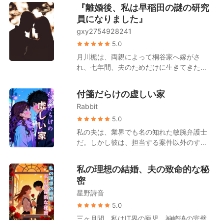
は完全に失われ、命の灯火は今にも消えよ
『離婚後、私は早稲田の謎の研究
かった。
うとしていた。 そんな私を、夫は素手で10
員になりました』
時間も雪を掘り続け、十本の指から痛まし
gxy2754928241
いほど血を滴らせながら救い出してくれ
た。そして直ちにチャーター機を手配し、
5.0
最高級のプライベート病院へと私を運び込
月川栀は、両親によって桐谷家へ嫁がさ
み、懸命の救命措置をとらせたのだ。 生命
れ、七年間、夫のためだけに生きてきた。
維持カプセルの無機質な響きの中で、私は
仕事もない。 自由もない。 外の世界との
ふっとわずかな意識を取り戻した。そこで
つながりもない。 彼女はただ、桐谷凌司の
付箋だらけの虚しい家
耳にしたのは、夫と担当医が交わす信じら
妻として存在していた。 「離婚したい？」
れない会話だった。 「命を救うために、手
Rabbit
男は冷たく笑った。 「月川栀。いつか君が
足を切断するだけというお話だったはずで
自分から戻ってきて、俺に謝る日を楽しみ
5.0
す。 なぜ、奥様の造血幹細胞まで一滴残ら
にしているよ」 彼女は何も言わなかった。
私の夫は、業界でも名の知れた敏腕弁護士
ず抜き取ろうとなさるのですか！」 「ご主
ただ静かに離婚届を手に取り、その場を去
だ。しかし彼は、担当する案件以外のすべ
人、これでは、あなたがご自身のその手で
った。 そして――。 数年後。 月川栀は、
てのことを記憶できないという奇妙な問題
彼女の生きる希望を完全に断ち切ることに
新薬開発で世界を驚かせる若き研究者にな
を抱えていた。 私の誕生日はおろか、二人
なってしまいますよ！」 いつもは感情を抑
私の理想の結婚、夫の致命的な秘
っていた。 医学界が注目する天才研究者。
の結婚記念日さえ、決して覚えようとはし
えた理知的な夫の声が、骨の髄まで凍るよ
密
多くの研究者が憧れる存在。 かつて彼女を
なかった。 毎晩、寝室の前に立つと、彼は
うな残忍さを帯びて静かに響いた。 「今日
見下した人々は、次々と頭を下げる。 そし
星野詩音
礼儀正しく、しかし他人行儀にこう尋ねる
まで、この女を何不自由なく健康に生かし
て、彼女がもう自分の手の届かない場所に
のだ。「この部屋で合っているかな？」 夫
5.0
てやったこと。それこそが俺の最大の慈悲
いることを知った元夫は、必死に彼女の元
は私の名前すら記憶できず、私の顔立ちさ
だ」 「俺が共に白髪になるまで添い遂げる
三ヶ月間、私はIT界の寵児、神崎暁の完璧