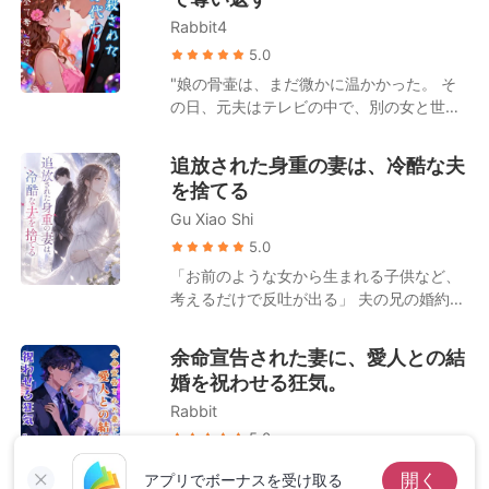
然と首を横に振った。「……覚えていな
婦を刑務所へ送り、養女を家から追い出し
ちに囲まれ、助けを求めて最後にかけた電
い」 その瞬間、私は悟った。彼は健忘症な
Rabbit4
た。 ところが、実の親と婚約者は彼女に暴
話でさえ、彼は一方的に切った。 閉じ込め
どではない。むしろ、その記憶力は驚異的
言を浴びせ、養女のことばかりを徹底的に
5.0
られ、死ぬために置き去りにされた私は、
ですらあるのだと。 ただ彼は、その正確で
庇うのだった。 ――それならばもう、こん
二階の窓から身を投げた。 血を流し、心も
"娘の骨壷は、まだ微かに温かかった。 そ
貴重な記憶の容量を、すべて「別の人」の
な家は要らない。
体もボロボロになりながら走る中で、私は
の日、元夫はテレビの中で、別の女と世紀
ために捧げていただけだったのだ。 私に関
何年もかけていなかった番号に電話をかけ
の結婚式を挙げていた。 そして私は、娘の
するすべての事柄など、彼は最初から心に
た。 「叔父様」 私は電話口で泣きじゃく
生命保険金すら奪われ、冷たい東京湾の底
追放された身重の妻は、冷酷な夫
留めてさえいなかった。 これは、愛と裏切
った。 「離婚したいの。そして、あいつを
に沈んだ。 凛々紗の""身代わり""として虐
りが極限まで交錯する物語。 身を引き裂か
を捨てる
破滅させるのを手伝って」 彼らは、私が何
げられた日々。金のために川辺家に媚びへ
れるような苦痛の果てにある、魂の救済の
者でもない女と結婚したと思っていた。 彼
Gu Xiao Shi
つらうことを強いた養母。そして、たった
記録。 ――けれど、私が彼のもとを去ると
らが鷹司家に宣戦布告したことなど、知る
一人で病室で死んでいった最愛の娘、果穂
5.0
決めたとき、夫はようやく狼狽し始め
由もなかった。
の絶望的な瞳。 走馬灯のように駆け巡る記
「お前のような女から生まれる子供など、
た……。
憶の果てに、私は誓った。 「もし来世があ
考えるだけで反吐が出る」 夫の兄の婚約者
るのなら、必ずこの手で血の代償を払わせ
が、私の目の前で自ら階段を転げ落ちた。
てやる」 再び目を開けると、そこは満開の
亡き兄の忘れ形見を失ったと狂乱する夫の
余命宣告された妻に、愛人との結
桜が舞う高校の教室だった。 「――この騒
暁は、私の弁明など一切聞かず、私を極寒
婚を祝わせる狂気。
動を誘発した松島沙耶香については、本日
のニューヨークへと無一文で追放した。 そ
付で普通クラスへの降級処分とする」 教師
Rabbit
の時、私のお腹に彼自身の命が宿っている
の冷たい声と、クラスメイトたちの嘲笑が
ことも知らずに。 彼は私のカードを止め、
5.0
降り注ぐ。 それは、すべての屈辱が始まっ
国内の連絡先をすべて消し去り、私の退路
結婚5周年の記念日。妻が受け取ったのは
た、あの日の朝だった。"
開く
アプリでボーナスを受け取る
を完全に断ち切った。 異国で火事に巻き込