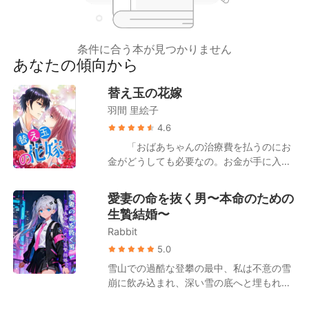
短編傑作
条件に合う本が見つかりません
あなたの傾向から
替え玉の花嫁
羽間 里絵子
4.6
「おばあちゃんの治療費を払うのにお
金がどうしても必要なの。お金が手に入っ
たら、イヴォンヌのかわりにチャールズと
結婚するわ」 姉のイヴォンヌが結婚式
愛妻の命を抜く男〜本命のための
から逃げ出したとき、オータムは強いられ
生贄結婚〜
てイヴォンヌのかわりにチャールズと結婚
Rabbit
した。彼女の唯一の願いは1年後に離婚する
ことだった。チャールズは金持ちで権力の
5.0
ある男だ。彼の名前は常に無数の女をと一
雪山での過酷な登攀の最中、私は不意の雪
緒に出てきて、しかも気まぐれにガールフ
崩に飲み込まれ、深い雪の底へと埋もれて
レンドを変えている。彼らは誰も、自分た
しまった。身を切るような凍えの中で感覚
ちがお互いを好きになったとは思っていな