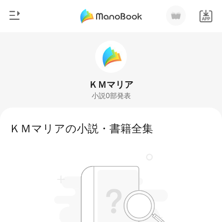
0
ホームページ
チャージ
ジャンル
ＫＭマリア
小説0部発表
都市
閲覧履歴
恋愛
ＫＭマリアの小説・書籍全集
ログアウトします
人狼
御曹司
検索
マフィア
月ランキング