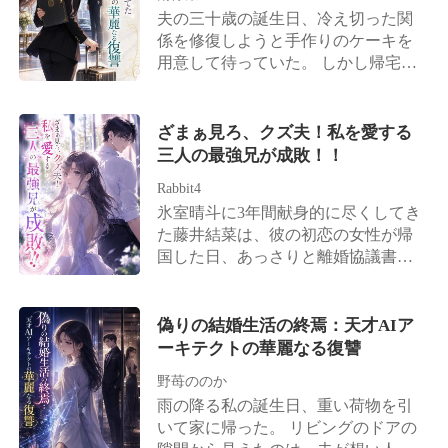
出してくれた。そして直ちにチャー
夫の三十歳の誕生日、冷え切った関
ター機を手配し、最高級のプライベ
係を修復しようと手作りのケーキを
ート病院へと私を運び込み、懸命の
用意して待っていた。 しかし帰宅し
救命措置をとらせたのだ。 生命維持
た彼は私をゴミのように一瞥し、愛
カプセルの無機質な響きの中で、私
人からの電話一つで甘い声を出し、
はふっとわずかな意識を取り戻し
夜中に出かけていこうとした。 「お
ざまぁ見ろ、クズ夫！私を愛する
た。そこで耳にしたのは、夫と担当
願い、今夜だけは、ここにい
三人の最強兄が成敗！！
医が交わす信じられない会話だっ
て……！」 行かないでとすがりつく
た。 「命を救うために、手足を切断
Rabbit4
私を、彼は虫ケラのように荒々しく
するだけというお話だったはずで
氷室晴斗に3年間献身的に尽くしてき
振り払った。 大理石のベンチに頭を
す。 なぜ、奥様の造血幹細胞まで一
た藤井結菜は、彼の初恋の女性が帰
叩きつけられ、視界が血に染まる
滴残らず抜き取ろうとなさるのです
国した日、あっさりと離婚協議書に
中、彼は床の血を見ても「安っぽい
か！」 「ご主人、これでは、あなた
サインした。 財産分与も求めず身一
三文芝居だ」と鼻で笑い、無慈悲に
がご自身のその手で彼女の生きる希
つで家を出た彼女を、誰もが養父の
ドアを閉めて出て行った。 額が裂け
望を完全に断ち切ることになってし
治療費すら失った愚か者だと嘲笑っ
偽りの結婚生活の終焉：天才AIア
るような激痛の中、私の脳内で固く
まいますよ！」 いつもは感情を抑え
た。 しかし予想に反し、結菜は最高
ーキテクトの華麗なる復讐
閉ざされていた記憶の水門が轟音と
た理知的な夫の声が、骨の髄まで凍
級の豪邸へと足を踏み入れる。その
共に破壊された。 私はただの卑屈な
るような残忍さを帯びて静かに響い
野苺ののか
背後には、絶大な権力を持つ3人の兄
契約妻なんかじゃない。 日本経済を
た。 「今日まで、この女を何不自由
雨の降る私の誕生日、重い荷物を引
が従っていた。 長男は謎多き財閥の
裏で牛耳る西園寺財閥の正統な後継
なく健康に生かしてやったこと。そ
いて家に帰った。 リビングのドアの
トップ、次男は医学界の権威、三男
者であり、世界を凌駕する伝説のハ
れこそが俺の最大の慈悲だ」 「俺が