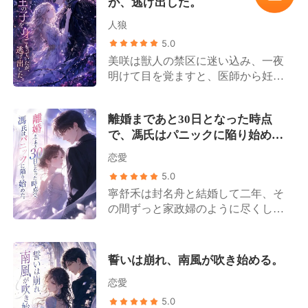
が、逃げ出した。
双子の狼の子を無理やり引き裂くよ
上がって彼に白湯を頼もうとした
まいますよ！」 いつもは感情を抑え
うに取り出した。 全身を貫くような
が、彼がとっくに唐沢沙織を連れて
た理知的な夫の声が、骨の髄まで凍
人狼
激痛に、私は泣きながら彼の足元に
資料室へ行ってしまったことに気づ
るような残忍さを帯びて静かに響い
5.0
ひざまずき、哀願した。 「狼の子は
いた。 スマートフォンを開くと、唐
た。 「今日まで、この女を何不自由
美咲は獣人の禁区に迷い込み、一夜
早産で、まだ未熟です。これ以上、
沢沙織が投稿したばかりのSNSの投
なく健康に生かしてやったこと。そ
明けて目を覚ますと、医師から妊娠
心臓の血を奪えば死んでしまいま
稿が目に飛び込んできた。 「藤原翔
れこそが俺の最大の慈悲だ」 「俺が
一ヶ月だと告げられた。 彼女は慌て
す。 私は最も純粋な月裔の白狼で
太弁護士が自ら案件書類の整理を手
共に白髪になるまで添い遂げるの
て家に帰った。玄関のドアを開けた
す。私の心臓を差し出しますから、
伝ってくださるなんて、本当に幸運
は、心から愛するあの女だけだ。そ
離婚まであと30日となった時点
途端、父親が冷たく言い放った。
どうか、どうか子供たちを助けてく
です!」 彼女がミルクティーを手に
して、あの女を救えるのはこの女の
で、馮氏はパニックに陥り始め
「ドレーヴン家が求めているのは
ださい……」 しかし羅文は意に介さ
自撮りした写真には、藤原翔太が隣
命しかない。これは、この女があい
た。
『純潔な女』」だ 彼女は一瞬で凍り
なかった。「ほんの数滴、狼の子の
に立ち、案件書類を指差しながら一
恋愛
つに背負った借りの代償だ。何とし
ついた。 ドレーヴン。 上流階級を
血を採るだけだ。命まで奪うわけで
つ一つ解説している姿が写ってい
ても命で返させる！」 ああ、そうい
5.0
牛耳るドレーヴン家の当主、カルヴ
はない。 お前が普段からヴィラに抱
た。 その大きな手が、彼女が間違っ
うことだったのか。生も死も共にし
寧舒禾は封名舟と結婚して二年、そ
ィン・ドレーヴン。噂では、人を殺
いている嫉妬の罪滅ぼしだと思え」
てマークした条文を優しく指し示し
ようというあの美しい誓いは、私だ
の間ずっと家政婦のように尽くして
すのに瞬き一つしない獣王だとい
彼の冷酷な顔を見つめ、私の体内の
ている。その様子は、忍耐そのもの
けの哀れな独りよがりに過ぎなかっ
きた。その日々の中で、彼女の愛情
う。 「どうして私が?」美咲の声は
狼が絶望の遠吠えを上げた。 その
だった。 私は痛む腰のあたりを押さ
たのだ。 夫が私を妻に迎えた本当の
はすっかりすり減ってしまった。 忘
震えていた。 父親は彼女に目もくれ
夜、私の狼の子たちはまだ目を開け
えた。擦り傷が、まるで皮膚に焼き
理由。それは、彼が愛してやまない
れられない人、夏晚晴が帰国した
ず、「お前が一番役立たずだから
誓いは崩れ、南風が吹き始める。
ることもできぬまま、胸に開いた穴
付いたかのように熱く感じられる。
後輩の命を繋ぐための、ただの「生
時、寧舒禾はついに別れる決意を固
だ」と言い放った。 結婚式の前夜、
から命の光を少しずつ失っていっ
このドレスは、彼が私の勝訴を祝っ
きた血液バンク」として私を飼って
恋愛
めた。これでお互い様だ。 離婚協議
継姉が美咲の妊娠の秘密を知り、彼
た。 私は血に濡れた子供たちの亡骸
て贈ってくれたものだった。 Sサイ
おくためだったのだ。 ――それな
書と国境なき医師団への申請が下り
5.0
女の首を絞め上げた。 もう死ぬと思
を抱きしめ、黒石狼族の長老のもと