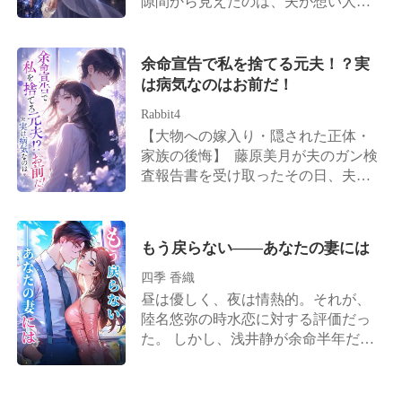
隙間から見えたのは、夫が想い人の
は天才弁護士である。 偽りの令嬢が
ッカーだったのだ。 臆病で愚かだっ
共に白髪になるまで添い遂げるの
西園寺雅のためにダイヤのネックレ
「彼らは私の兄よ」と見せびらかす
た妻としての私は、今、死んだ。 傷
は、心から愛するあの女だけだ。そ
スを用意している姿だった。 「ママ
と、3人は目を赤くして否定した。
口の血を洗い流し、未練なく離婚届
して、あの女を救えるのはこの女の
より雅おば様の方がずっと優しくて
余命宣告で私を捨てる元夫！？実
「違う、結菜こそが我々の本当の妹
を突きつけると、私は私を貶めた全
命しかない。これは、この女があい
好き！」 娘の葵が無邪気に笑い、夫
は病気なのはお前だ！
だ」 そこで彼女は初めて、自分が名
ての者たちへ血の代償を支払わせる
つに背負った借りの代償だ。何とし
は今まで私に向けたことのない甘い
家から幼い頃に行方不明になった本
ための行動を開始した。
ても命で返させる！」 ああ、そうい
Rabbit4
微笑みでそれを見つめていた。 私の
物の令嬢であり、実の両親が並外れ
うことだったのか。生も死も共にし
【大物への嫁入り・隠された正体・
誕生日は、夫の想い人と同じ日だっ
た権力者であることを知る。 その
ようというあの美しい誓いは、私だ
家族の後悔】 藤原美月が夫のガン検
たのだ。彼らは私を置いて、雅を祝
後、彼女は自立して輝き、3人の兄か
けの哀れな独りよがりに過ぎなかっ
査報告書を受け取ったその日、夫か
うために高級レストランへと出かけ
ら限りない寵愛を受ける。一方の氷
たのだ。 夫が私を妻に迎えた本当の
ら離婚を切り出された。 周囲の人間
ていった。 この7年間、私がどれだ
室晴斗はかつての威圧感をすっかり
理由。それは、彼が愛してやまない
は皆、ガンを患っているのは藤原美
け家族に尽くしても、夫は私を通り
失い、ひざまずいて復縁を懇願して
後輩の命を繋ぐための、ただの「生
月の方だと誤解していた。 姑は露骨
越して雅の幻影を見続け、娘すら私
きた。 結菜は兄たちの腕に寄り添
もう戻らない――あなたの妻には
きた血液バンク」として私を飼って
に嫌悪感を示し、「もうすぐ死ぬ人
を軽蔑するようになっていた。 自分
い、冷ややかに微笑む。 「氷室社
おくためだったのだ。 ――それな
間が、お金を無駄遣いするんじゃな
四季 香織
を削ってまで守るべき偽りの家族な
長、まずは私の兄たちが賛成するか
ら、いいでしょう。あなたたちのそ
いよ」と言い放つ。 夫は一枚の離婚
ど、もう何もない。 私は離婚協議書
昼は優しく、夜は情熱的。それが、
どうか、聞いてみてはいかがです
の残酷な望み、私が叶えてあげる。
協議書を取り出し、「美咲が俺の子
を残して家を出た。 そして、数百億
陸名悠弥の時水恋に対する評価だっ
か？」
を身ごもった。離婚しよう！」と告
の資産を持つ天才AIアーキテクトと
た。 しかし、浅井静が余命半年だと
げた。 ところが離婚が成立したその
しての本来の姿を取り戻し、夫の会
告げると、陸名悠弥は時水恋にため
日、彼女は思いがけず、誰もが恐れ
社との顧問契約を容赦なく断ち切っ
らいもなく離婚を切り出す。 「彼女
る財界の大物と電撃的に契約結婚を
た。 これからは、私の人生を取り戻
を安心させるためだ。半年後にまた