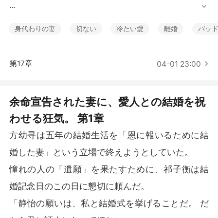
短編傑作
その結婚相手とは他でもない。妻が5年間にわたり献身的
に介護し続けてきた、植物状態だったはずの夫の「忘れ
身代わりの妻
切ない
冷たい愛
離婚
バッ
られない女性」である。

「できれば、君に私たちの結婚の立会人になってほし
第17章
04-01 23:00
い」

夫のまなざしには、彼女がこれまで通り自分の頼みを聞
余命宣告された妻に、愛人との結婚を祝
き入れてくれると信じて疑わない、確信に満ちた期待が
わせる狂気。 第1章
浮かんでいた。

方幼寻は五年の結婚生活を「恩に報いるために結
それを見た妻は手元のスマートフォンを固く握りしめ、
やがて静かに頷いて了承する。

婚した妻」という立場で終えようとしていた。
憧れの人の「遺願」を果たすために、祁子衡は結
だが、この時の夫はまだ知る由もなかった。妻がこれほ
どあっさりと承諾した理由が、自身がすでに末期の脳腫
婚記念日のこの日に懇切に頼んだ。
瘍であると宣告されていたからだということを。そして
「静怡の願いは、私と結婚式を挙げることだ。 だ
今日という日が、彼にとって生涯で最も後悔する一日に
なるということを。