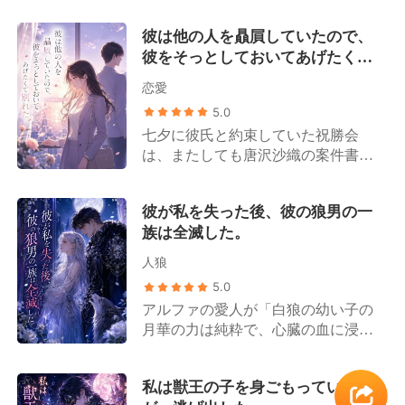
うな凍えの中で感覚は完全に失わ
彼は他の人を贔屓していたので、
れ、命の灯火は今にも消えようとし
彼をそっとしておいてあげたくて
ていた。 そんな私を、夫は素手で10
別れた。
時間も雪を掘り続け、十本の指から
恋愛
痛ましいほど血を滴らせながら救い
5.0
出してくれた。そして直ちにチャー
七夕に彼氏と約束していた祝勝会
ター機を手配し、最高級のプライベ
は、またしても唐沢沙織の案件書類
ート病院へと私を運び込み、懸命の
に不備があったせいで、法律事務所
救命措置をとらせたのだ。 生命維持
に戻って残業することに変わってし
カプセルの無機質な響きの中で、私
彼が私を失った後、彼の狼男の一
まった。 私は会議室の片隅に座り、
はふっとわずかな意識を取り戻し
族は全滅した。
窮屈なドレスに身を包んだ指先は冷
た。そこで耳にしたのは、夫と担当
え切っていた。 藤原翔太は案件書類
医が交わす信じられない会話だっ
人狼
を閉じ、低い声で言った。 「君はあ
た。 「命を救うために、手足を切断
5.0
れほど何度も勝訴してきたじゃない
するだけというお話だったはずで
アルファの愛人が「白狼の幼い子の
か、唐沢沙織が刑事案件を担当する
す。 なぜ、奥様の造血幹細胞まで一
月華の力は純粋で、心臓の血に浸し
のは初めてなんだ、少しは譲ってや
滴残らず抜き取ろうとなさるのです
た月光石が安産に効く」と告げた。
れ」 私は返事をしなかった。 ドレ
か！」 「ご主人、これでは、あなた
羅文は兵士たちに命じ、妊娠九ヶ月
スが苦しくて息が詰まり、腰のあた
がご自身のその手で彼女の生きる希
私は獣王の子を身ごもっていた
の私を手術台に縛り付け、腹に宿る
りがファスナーで擦れて痛む。 立ち
望を完全に断ち切ることになってし