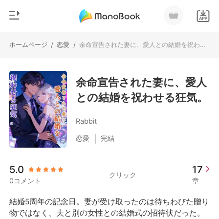
ホームページ
恋愛
余命宣告された妻に、愛人との結婚を祝わせる狂気。
/
/
0
ホームページ
チャージ
余命宣告された妻に、愛人
ジャンル
との結婚を祝わせる狂気。
都市
閲覧履歴
恋愛
Rabbit
ログアウトします
人狼
|
恋愛
完結
御曹司
検索
5.0
17
マフィア
クリック
0コメント
章
月ランキング
結婚5周年の記念日。妻が受け取ったのは待ちわびた贈り
物ではなく、夫と別の女性との結婚式の招待状だった。
