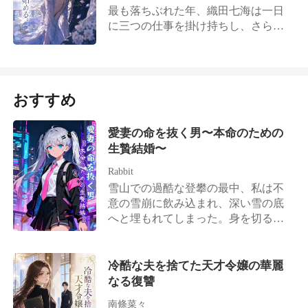
ズ。私には窮屈で息が詰まるほどだ
ら、いいでしょう。あなたたちのそ
るのを待つ間、寧舒禾はまさか封名
ったその時、玄関のドアが突然押し
最も落ちぶれた年、織田七海は一日
を訪れた。 「かつて、あなたが私を
ったが、唐沢沙織にはぴったりのサ
の残酷な望み、私が叶えてあげる。
舟が夏晚晴のために、何度も自分を
開けられた。 「ドレーヴン伯爵、ご
に三つの仕事を掛け持ちし、さらに
救ってくださった時、私は白狼の月
イズだった。 ふと、大学時代に教授
辱め、傷つけるとは思いもしなかっ
自身でお越しになるとは」 その場は
は売血までして、小林浩介の脚を治
華の力で黒石狼族にご恩をお返しし
が言っていた言葉を思い出した。
た。 今回ばかりは、本当に心が死ん
一瞬で静まり返った。 美咲はかろう
すために尽くした。 何もないアパー
ました。 もう子供たちはいません。
「立場が間違っている弁護は、どれ
だ。 しかし、封名舟は後悔し始めて
じて顔を上げ、黒銀の仮面の下にあ
トで、浩介は彼女の手を固く握り、
私も、ここを去る時が来たようで
ほど努力しても勝てない」。 私は窮
いた。
る金色の獣のような瞳が自分に向け
永遠に裏切らないと誓った。 しか
す」
屈なドレスを脱ぎ捨て、汐見市への
おすすめ
られているのを見た。 彼は一歩一歩
し、脚が回復すると、彼は一転して
転勤願いを提出した。 そして、藤原
近づいてきたが、彼女を助けようと
京北の首富となった。 盛大な結婚式
翔太という男を、私の人生から切り
はせず、まず彼女の腹に視線を落と
は、花嫁が入れ替わっていた。 七海
愛妻の命を抜く男〜本命のための
捨てることを決めた。
し、冷たい声で尋ねた。「その子の
は目を赤くして笑ったが、泣きも騒
生贄結婚〜
父親は誰だ?」
ぎもしなかった。 彼が新しい花嫁を
Rabbit
迎える一方で、彼女も名家の両親か
雪山での過酷な登攀の最中、私は不
ら電話を受けた。 「七海、一族の内
意の雪崩に飲み込まれ、深い雪の底
乱は七日後には収まる。準備をして
へと埋もれてしまった。身を切るよ
おけ。その時、迎えに行く!」
うな凍えの中で感覚は完全に失わ
れ、命の灯火は今にも消えようとし
ていた。 そんな私を、夫は素手で10
冷酷な夫を捨てた天才令嬢の華麗
時間も雪を掘り続け、十本の指から
なる復讐
痛ましいほど血を滴らせながら救い
南條菜々