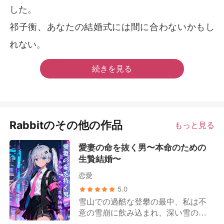
した。
祁子衡、あなたの結婚式には間に合わないかもし
れない。
続きを見る
Rabbitのその他の作品
もっと見る
愛妻の命を抜く男〜本命のための
生贄結婚〜
恋愛
5.0
雪山での過酷な登攀の最中、私は不
意の雪崩に飲み込まれ、深い雪の底
へと埋もれてしまった。身を切るよ