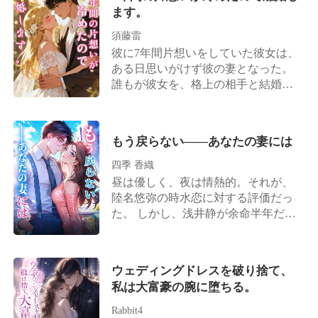
も体も傷ついた雨の日、 笑顔で告げ
ます。
た最後の言葉に、彼はすべてを悟
る。 その瞬間から、彼の時間は止ま
須藤雷
り、彼女の背中だけが遠ざかってい
彼に7年間片想いをしていた彼女は、
った。 どれだけ時が過ぎても、あの
ある日思いがけず彼の妻となった。
日の君に還りたい—— それがたった
誰もが彼女を、格上の相手と結婚し
ひとつ、後悔という名の愛。
て成り上がったと嘲笑った。 だが彼
女は気にしなかった。彼女にとって
重要だったのは、彼がついに自分の
もう戻らない――あなたの妻には
ものになったことだった。 彼に嫁い
だ当初、彼女は思っていた。彼が自
四季 香織
分を愛していなくても構わない、い
昼は優しく、夜は情熱的。それが、
つか愛してくれるようになればい
陸名悠弥の時水恋に対する評価だっ
い、と。 だが、彼には心がなかっ
た。 しかし、浅井静が余命半年だと
た。これでは張り合いがない。 彼女
告げると、陸名悠弥は時水恋にため
にはお金も美貌も、完璧なスタイル
らいもなく離婚を切り出す。 「彼女
もある。なぜ彼のような感情のない
を安心させるためだ。半年後にまた
ウェディングドレスを破り捨て、
ロボットに執着し続けなければなら
復縁すればいい」 彼は時水恋がずっ
私は大富豪の腕に堕ちる。
ないのか？ 幡然と悟った彼女は、離
とその場で待っていると信じていた
婚協議書を彼の目の前に叩きつけ
が、彼女はもう目が覚めていた。 涙
Rabbit4