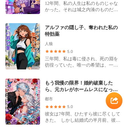
12年間、私の人生は私のものじゃな
かった。それは城之内湊のものだっ
た。 16歳のとき、母の癌治療費のた
めに、私は彼の一家に売られた。IT
アルファの隠し子、奪われた私の
財閥の跡継ぎである彼の付き人にな
特効薬
り、秘書になり、そして最後には、
彼の恋人になった。 そんなある日、
人狼
彼の幼馴染である佳純が街に帰って
5.0
きた。彼は私に、彼女と結婚すると
三年間、私は毒に侵され、死の淵を
告げ、手切れ金を提示した。私の12
彷徨っていた。唯一の希望は、一服
年間の人生の対価として、数億円
分の解毒薬「月華の霊薬」。夫であ
を。
る首領、城島譲は献身的な伴侶を演
もう我慢の限界！婚約破棄した
じ続け、私は彼が必ず私を救ってく
ら、元カレがホームレスになって
れると信じきっていた。 しかし、薄
ました
れゆく運命の絆を通して、私は彼が
都市
群れの癒し手に下した秘密の命令を
5.0
耳にしてしまった。 「月華の霊薬
彼女は7年間、ひたすら彼に尽くして
は、江良玲奈の母親に与えろ」 その
きた。 しかし結婚式の半月前、彼の
理由が、私の世界を粉々に砕いた。
浮気が発覚する。 彼が浮気相手に愛
「玲奈が俺に息子を産んでくれた。