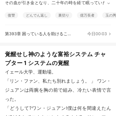
短編傑作
その血が引き金となり、二十年の時を経て眠っていた一
族の血脈が覚醒。彼は『神のような富裕システム』を起
動させることに成功する。

復讐
どんでん返し
裏切り
億万長者
玉の
システムの後ろ盾を得た彼は、一介の平凡な学生から、
投資界の巨頭、ビジネス界の巨人へと変貌を遂げ、つい
第393章 困っている人を助けることを拒否する？
今日00:03
には世界首富の座へと上り詰めるのであった！
覚醒せし神のような富裕システム チャ
プター 1 システムの覚醒
イェール大学、運動場。
「リン・ファン、私たち別れましょう。 」 ワン・
ジュアンは両腕を胸の前で組み、冷たい表情で言
った。
「どうして?ワン・ジュアン!僕は何を間違えたん