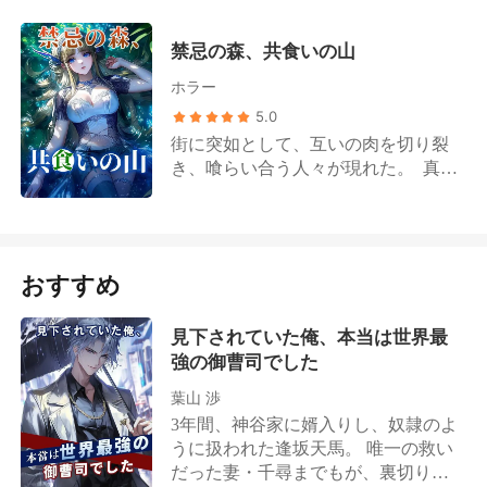
情を注ぐ姿を目の当たりにし、彼女
健康で、強い息子を」。彼には秘密
はついに目が覚めた。こんな恋愛脳
の家族がいたのだ。過去三年間、彼
禁忌の森、共食いの山
は、誰がなりたいものか！ 彼を困ら
の愛情に満ちた看病はすべて嘘だっ
ホラー
せないよう、彼女は結婚式当日、婚
た。彼はただ、私が死ぬのを待って
約破棄を宣言した！ いつも通り彼女
5.0
いただけだった。 彼は私に、彼らの
を罵倒しようとした傲慢な婚約者一
食べ残しのスープを「病気の雌狼」
街に突如として、互いの肉を切り裂
家だったが、予期せぬ事態が……。
と呼びながら差し出し、私の両親が
き、喰らい合う人々が現れた。 真相
エリートの兄3人が駆けつけ、彼女を
遺した神聖な家を、愛人とその子供
を突き止めるため、 新聞社の一行は
背後から守る！ 長兄は冷たい表情で
で穢した。群れには解毒薬が盗まれ
死者の日記を手がかりに、 長白山の
言い放つ。「そろそろ潮時だろう。
たと説明し、私の死を自らの利益の
奥深くへと足を踏み入れた。 「彼ら
お前たちの家には破産してもらう」
ための悲劇に仕立て上げるつもりだ
は、喰らうべきでないものを喰ら
おすすめ
次兄は目を怒らせる。「妹を傷つけ
ったのだ。 彼は私を、弱く、死にゆ
い、 見るべきでないものを見た。
た者は、百倍にして返す！」 三兄は
く狼だと思っていた。自分がどんな
その報いを受けねばならない」
不敵な笑みを浮かべる。「その目玉
嵐を呼び覚ましたのか、彼は知る由
見下されていた俺、本当は世界最
を抉り出してやる。どちらが本物の
もなかった。 その夜、私は最後の力
強の御曹司でした
名家か、よく見せてやろう！」 婚約
を振り絞り、私たちの運命の絆を断
葉山 渉
者一家は後悔のあまり泣き崩れ、地
ち切った。痛みは身を引き裂かれる
3年間、神谷家に婿入りし、奴隷のよ
面にひざまずいて彼女に復縁を乞
ようだったが、私は嘘で塗り固めら
うに扱われた逢坂天馬。 唯一の救い
う。 彼女はそんな小者たちを蹴り飛
れたあの家から歩き出し、結婚指輪
だった妻・千尋までもが、裏切りの
ばし、ためらうことなく宿敵の胸に
だけを置いてきた。私は死なない。