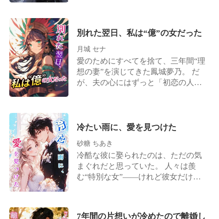
果てに他の男と関係を持った。 全て
飛び込んだ――「疲れたわ。家に連
彼の世界が燃え尽きるのを見届ける
が終わったと思ったそのとき—— 彼
れて帰って！」
まで、生き抜いてみせる。
はついに“本当の姿”を明かす。 世界
別れた翌日、私は“億”の女だった
を動かす超巨大資産を受け継ぐ、最
強の家系の継承者、それが彼だっ
月城 セナ
た。 正体が明かされた瞬間、すべて
愛のためにすべてを捨て、三年間“理
が逆転する。 土下座し、涙ながらに
想の妻”を演じてきた鳳城夢乃。 だ
謝罪する元妻。 だが彼の眼差しは、
が、夫の心にはずっと「初恋の人」
もはやかつての彼女には向けられて
がいた。 報われぬ想いに終止符を打
いなかった—— これは、裏切られた
ち、ついに彼女は別れを告げる
男の爽快すぎる逆転復讐劇！
――「本気出すわ、私」。 その翌
日、SNSは騒然。正体はなんと、億
冷たい雨に、愛を見つけた
万資産を持つ若き実業家！？ 甘くて
砂糖 ちあき
痛快な逆転劇。 彼女が本当の自分を
冷酷な彼に娶られたのは、ただの気
取り戻したとき、かつての夫がまさ
まぐれだと思っていた。 人々は羨
かの土下座会見で…？
む“特別な女”——けれど彼女だけが
知っている。 愛されるどころか、捨
てられるための存在だったことを。
荒れ果てた山に置き去りにされ、心
7年間の片想いが冷めたので離婚し