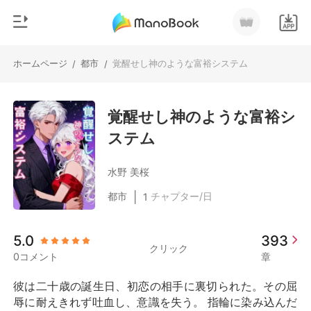
ホームページ
都市
覚醒せし神のような富裕システム
/
/
0
ホームページ
チャージ
覚醒せし神のような富裕シ
ジャンル
ステム
都市
閲覧履歴
恋愛
水野 美桜
ログアウトします
人狼
|
都市
チャプター/日
1
御曹司
検索
5.0
393
マフィア
クリック
0コメント
章
月ランキング
彼は二十歳の誕生日、初恋の相手に裏切られた。その屈
辱に耐えきれず吐血し、意識を失う。 指輪に染み込んだ