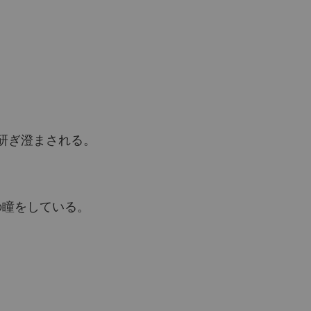
研ぎ澄まされる。
の瞳をしている。