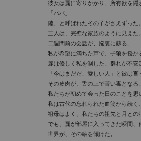
彼女は麗に寄りかかり、所有欲を隠
「パパ」
陸、と呼ばれたその子がさえずった
三人は、完璧な家族のように見えた
二週間前の会話が、脳裏に蘇る。
私が希望に満ちた声で、子狼を授か
麗は優しく私を制した。群れが不安
「今はまだだ、愛しい人」と彼は言
その皮肉が、舌の上で苦い毒となる
私たちが初めて会った日のことを思
私は古代の忘れられた血筋から続く
祖母はよく、私たちの祖先と月との
でも、麗が部屋に入ってきた瞬間、
世界が、その軸を傾けた。