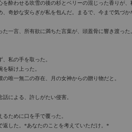
心を酔わせる吹雪の後の杉とベリーの混じった香りが、
め、奇妙な安らぎが私を包んだ。まるで、今まで気づか
った一言、所有欲に満ちた言葉が、頭蓋骨に響き渡った
ず、私の手を取った。
腕を駆け上った。
僕の唯一無二の存在、月の女神からの贈り物だと。
念話による、許しがたい侵害。
えるために口を手で覆った。
で返した。*あなたのことを考えていただけ。*