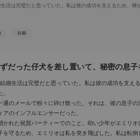
結婚生活は完璧だと思っていた。私は彼の成功を支えるため、
第6章
狼
妊娠
のメールで粉々に砕け散った。それは、彼の息子の洗礼式への
第7章
だった。

第8章
れた祝賀パーティーでのこと。幼い少年がエミリオに駆け寄り
ずだった仔犬を差し置いて、秘密の息子を
オは私を突き飛ばした。私は転倒して頭を打ち、病院のベッド
第9章
間の結婚生活は完璧だと思っていた。私は彼の成功を支え
た。
第10章
を床に残し、息子と愛人を慰めるために去っていった。私と、
一通のメールで粉々に砕け散った。それは、彼の息子の
ィアのインフルエンサーだった。
第11章
開かれた祝賀パーティーでのこと。幼い少年がエミリオ
、私を崖から荒れ狂う海へと突き落とした。でも、私は生き
子を守るため、エミリオは私を突き飛ばした。私は転倒
ーシップを受け入れた。エレナ・トーマスは死んだ。そうし
第12章