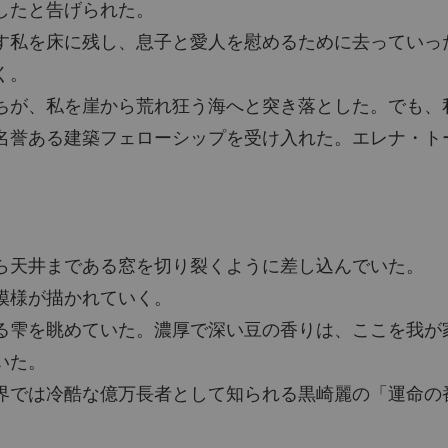
したと告げられた。
す私を床に残し、息子と愛人を慰めるために去っていっ
第13章
く。
ちが、私を崖から荒れ狂う海へと突き落とした。でも、
第14章
名誉ある建築フェローシップを受け入れた。エレナ・ト
第15章
第16章
ら天井まである窓を切り裂くように差し込んでいた。
模様が描かれていく。
る雫を眺めていた。濃厚で深い豆の香りは、ここを我が
いた。
界では冷酷な億万長者として知られる黒崎麗の「運命の