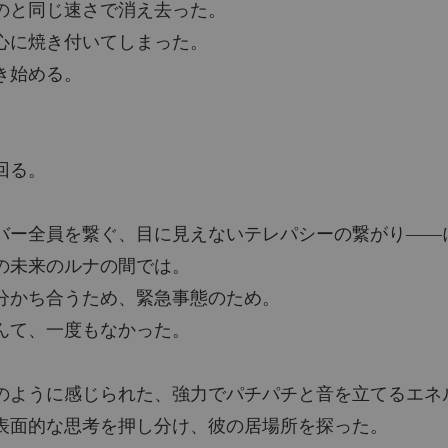
のと同じ速さで消え去った。
心に焼き付いてしまった。
き始める。
回る。
バー全員を繋ぐ、目に見えないテレパシーの繋がり――
の未来のルナの間では。
分かち合うため、緊急事態のため。
んて、一度もなかった。
のように感じられた、強力でパチパチと音を立てるエネ
表面的な思考を押し分け、彼の居場所を探った。