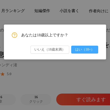
月ランキング
短編傑作
小説を書く
作者向けに
第1
の生まれるはずだった仔犬を差し置いて、秘密の息子を選んだ
あなたは18歳以上ですか？
、私たちの生まれるはずだった仔犬を
第1章
いいえ（18歳未満）
はい（18+）
息子を選んだ
第2章
ャンディ渚
5.0
第3章
第4章
16
16
すぐ読みます
章
クリック
第5章