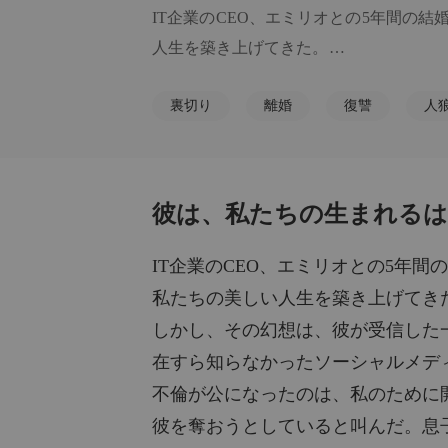
IT企業のCEO、エミリオとの5年間の
人生を築き上げてきた。

裏切り
離婚
復讐
人
しかし、その幻想は、彼が受信した一通
たソーシャルメディアのインフルエンサー
不倫が公になったのは、私のために開か
彼は、私たちの生まれるは
いると叫んだ。息子を守るため、エミリ
したと告げられた。

IT企業のCEO、エミリオとの5年
私たちの美しい人生を築き上げてき
彼は一度も来なかった。彼は血を流す私
しかし、その幻想は、彼が受信した
顧だにすることなく。

在すら知らなかったソーシャルメデ
不倫が公になったのは、私のために
数日後、彼の愛人が差し向けた男たちが
彼を奪おうとしていると叫んだ。息
ま、チューリッヒで名誉ある建築フェロ