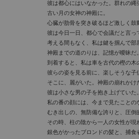
彼は都心にはいなかった。群れの縄
古い月の女神の神殿に。
心臓が肋骨を突き破るほど激しく鼓
彼は今日一日、都心で会議だと言っ
考える間もなく、私は鍵を掴んで部
神殿までの道のりは、記憶が曖昧だ
到着すると、私は車を古代の樫の木
彼らの姿を見る前に、楽しそうな子
そこに、麗がいた。神殿の崩れかけ
彼は小さな男の子を抱き上げていた
私の番の顔には、今まで見たことの
むき出しの、無防備な誇りと、圧倒
その時、柱の陰から一人の女性が現
銀色がかったブロンドの髪と、捕食