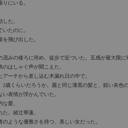
張りにいる。
動した。
ていたのに。
屋を飛び出した。
。
の茂みの後ろに停め、徒歩で近づいた。五感が最大限に
供のはしゃぐ声が聞こえた。
たアーチから差し込む木漏れ日の中で。
。2歳くらいだろうか。麗と同じ漆黒の髪と、鋭い灰色
ない表情が浮かんでいた。
的な愛。
れた。綾辻華蓮。
者のような優雅さを持つ、美しい女だった。