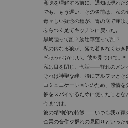
意味を理解する前に、通知は現れた
でも、もう遅い。その名前は、私の
毒々しい疑念の種が、胃の底で芽吹
ふらつく足でキッチンに戻った。
黒崎陸って誰？綾辻華蓮って誰？
私の内なる狼が、落ち着きなく歩き
*何かがおかしい。彼を見つけて。*
私は目を閉じ、念話――群れのメン
それは神聖な絆。特にアルファとそ
コミュニケーションのため、感情を
彼をスパイするために使ったことな
今までは。
彼の精神的な特徴――いつも我が家
企業の合併や群れの見回りといった