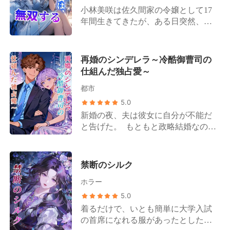
を養ってみせる！ 元婚約者が訪ねて
小林美咲は佐久間家の令嬢として17
きて言った。「俺への当てつけのた
年間生きてきたが、ある日突然、自
めに、あんな男と結婚する必要はな
分が偽物の令嬢であることを知らさ
いだろう？ 今すぐ大人しく俺と戻れ
れる。 本物の令嬢は自らの地位を固
ば、藤咲夫人の座はまだ君のもの
めるため、彼女に濡れ衣を着せ陥れ
再婚のシンデレラ～冷酷御曹司の
だ」 性悪な妹は偽善的に言う。「お
た。婚約者を含む佐久間家の人間は
仕組んだ独占愛～
姉さん、安心して。修司お兄様のこ
皆、本物の令嬢の味方をし、彼女を
とは私がちゃんと面倒を見るから。
都市
自らの手で刑務所へと送った。 本物
お姉さんは自動車整備士さんとお幸
の令嬢の身代わりとして4年間服役し
5.0
せにね」 神崎澄玲は冷笑した。「全
出所した後、小林美咲は踵を返し、
新婚の夜、夫は彼女に自分が不能だ
員出ていって！私と夫の邪魔をしな
東條グループのあの放蕩無頼で道楽
と告げた。 もともと政略結婚なのだ
いで！」 誰もが彼女は正気を失った
者の隠し子に嫁いだ。 誰もが小林美
からと、割り切って暮らそうと思っ
のだと思った。名家の藤咲家を捨
咲の人生はもう終わりだと思ってい
ていた。 まさか、彼がただ初恋の相
て、一介の自動車整備士を宝物のよ
た。しかしある日、佐久間家の人間
手のために操を守っていただけだっ
禁断のシルク
うに大切にするなんて、と。 あの
は突然気づくことになる。世界のハ
たとは。 離婚後、「捨てられた女」
日、彼の正体が明かされるまでは。
イエンドジュエリーブランドの創設
ホラー
となった彼女を、誰もが笑いものに
貧しいと思われた彼は、実は世界で
者が小林美咲であり、トップクラス
しようと待ち構えていた。 ところが
5.0
最もミステリアスな大富豪であり、
のハッカーも、予約困難なカリスマ
彼女は、富も美貌も権力も兼ね備え
着るだけで、いとも簡単に大学入試
トップクラスの名家の当主だったの
料理人も、世界を席巻したゲームデ
た大企業のCEOの腕の中に飛び込ん
の首席になれる服があったとした
だ！ 誰もが唖然とした。 衆人環視
ザイナーも小林美咲であり、そして
だのだった。 「あなた……みんな、