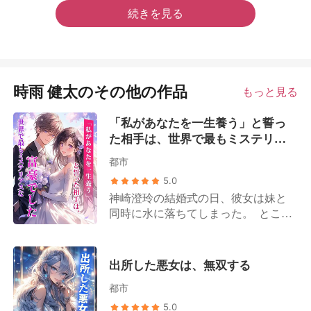
続きを見る
時雨 健太のその他の作品
もっと見る
「私があなたを一生養う」と誓っ
た相手は、世界で最もミステリア
スな富豪でした
都市
5.0
神崎澄玲の結婚式の日、彼女は妹と
同時に水に落ちてしまった。 ところ
が、あろうことか婚約者は妹だけを
抱き上げると、振り返りもせずに走
り去ってしまった！ 怒りに震えた神
出所した悪女は、無双する
崎澄玲は、その場で命の恩人と電撃
都市
結婚する。 命の恩人は、無一文の自
動車整備士？ 構わない、私が一生彼
5.0