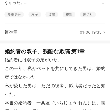
短編傑作
なかった。

私が愛した男は、ただの役者、影武者だったと知った。

多重身分
双子
復讐
犯罪
裏切り
本当の婚約者、一条蓮（いちじょう れん）は、義理の妹
である香織（かおり）と密かに結婚していたのだ。

第20章
01-06 19:35
彼らの計画は、単なる入れ替わりよりもずっとおぞまし
いものだった。

私を双子の弟と結婚させ、その後「事故」を装って私の
婚約者の双子、残酷な欺瞞 第1章
角膜を香織に移植するという、血も涙もない計画。

婚約者には双子の弟がいた。
私がその陰謀に気づくと、香織は私に暴行の濡れ衣を着
この一年、私がベッドを共にしてきた男は、婚約
せた。

私を守ると誓ったはずの蓮は、私が床に血を流して倒れ
者ではなかった。
るまで、鞭で打たせた。

私が愛した男は、ただの役者、影武者だったと知
そして香織は蓮の祖父を殺害し、その罪を私になすりつ
った。
けた。

本当の婚約者、一条蓮（いちじょう れん）は、義
彼はためらうことなく、私を精神病院に放り込み、朽ち
果てさせようとした。
