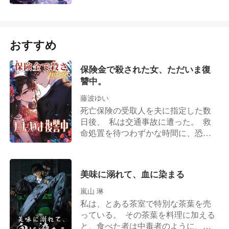
ら……あなたも欲しいと思いません
の中、男は稀代のダイヤモンドリン
かつて陰ながら佐久間家を支えてい
私がバツイチで、あなたには不釣り
か？ 私の母は蚕女。母が吐き出す糸
グを手に、彼女の前で跪く。その瞳
たのも、小林美咲だったということ
合いだって言うの！」 「誰がそんな
で作られた服は、どんな愚か者であ
は優しさに満ちあふれていた。 「大
に。 佐久間家の当主と夫人は言う。
ことを」 男の声は、低く掠れてい
っても、着れば大学入試の首席合格
富豪の奥様、今度は俺が君を一生養
「美咲、私たちが間違っていた。ど
おすすめ
た。 すべては、彼がずっと前から周
者にしてしまうのです。 そのおかげ
うよ」
うか戻ってきて佐久間家を救ってく
到に仕組んでいたこと。世界でただ
で、私たちの村は遠近に名の知られ
れないか！」 かつて傲慢だった佐久
一人、彼女だけを溺愛するために。
た『首席村』となりました。しか
保険金で殺された女、ただいま復
間家の若様は人々の前で懇願する。
し、誰も気づいていません。あの子
讐中。
「美咲、全部兄さんが悪かった。兄
たちの眼差しが、次第にうつろにな
さんを許してくれないか？」 あの気
藤波ゆい
っていくことに……。
品あふれる長野家の一人息子はひざ
死亡保険の受取人を夫に指定した数
まずきプロポーズする。「美咲、君
日後、 私は交通事故に遭った。 救
がいないと、僕は生きていけないん
命処置を待つわずかな時間に、恐ろ
だ」 東條幸雄は妻がとんでもない大
しい事実を知る。 すべては、私が親
物だと知った後、なすがままに受け
友だと思い込んでいた女と夫が共謀
入れるしかなくなり…… 他人から
して仕組んだものだった。 さらに
美味に溺れて、血に染まる
「堂々とヒモ生活を送っている」と
は、私に反抗的で、距離のあったあ
罵られても、彼は笑って小林美咲の
の娘まで――実は彼らの子どもだっ
嵐山 琳
肩を抱き、こう言うのだった。「美
たのだ。 私の実の子はすでに手にか
私は、とある茶室で特別な茶葉を売
咲、家に帰ろう」 そして後になって
けられ、すり替えられていた。 無念
っている。 その茶葉を料理に加える
小林美咲は知ることになる。自分の
のまま命を落とした私は、魂となっ
と、食べた者は中毒者のように、そ