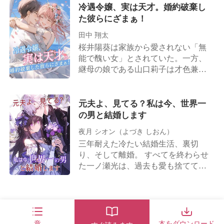
冷遇令嬢、実は天才。婚約破棄し
て、 第一線の女優にまで登りつめ
た彼らにざまぁ！
た。 私はといえば、工場でネジを締
める日々。 ある日、仕事帰りに強盗
田中 翔太
に遭い、遺体は誰にも引き取られ
桜井陽葵は家族から愛されない「無
ず、無残に放置された。 ――そして
能で醜い女」とされていた。一方、
私は生まれ変わった。今世では、姉
継母の娘である山口莉子は才色兼備
の受験票をそっとしまい込んだ。 人
で、間もなく名門一族の後継者・高
さらいだった両親は、警察に通報し
木峻一と結婚することになり、栄華
て逮捕させた。
を極めていた。 人々は皆、強い者に
元夫よ、見てる？私は今、世界一
媚びへつらい、弱い者を踏みつけ
の男と結婚します
た。山口莉子は特に傲慢で、「桜井
夜月 シオン（よづき しおん）
陽葵、あなたは永遠に犬のように私
三年耐えた冷たい結婚生活、裏切
の足元に踏みつけられるのよ！」と
り、そして離婚。 すべてを終わらせ
高らかに言い放った。 しかし、結婚
た一ノ瀬光は、過去も愛も捨てて、
式当日。人々が目にしたのは、豪華
ただ己の道を突き進む。 トップデザ
なウェディングドレスを纏い、高木
イナー、神業の医師、伝説のハッカ
家に嫁いだ桜井陽葵の姿だった。逆
ー、そして…高嶺の“皇女”。 世間が
に山口莉子は笑いものにされる。 街
その名を驚きで語る頃、彼女は新た
中が唖然とした。なぜ!? 誰もが信じ
な人生の扉を開く。 結婚式の日、巨
章
なかった。栄光の申し子・高木峻一
本をダウンロード