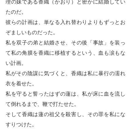
理の妹である香織（かおり）と密かに結婚してい
たのだ。
彼は一度として、彼女の嘘を疑わなかった。

五年間愛していると言い続けた女を、いとも簡単に捨て
彼らの計画は、単なる入れ替わりよりもずっとお
たのだ。

ぞましいものだった。
でも、彼らは一つ忘れていた。

私を双子の弟と結婚させ、その後「事故」を装っ
私はただの遠野詩織（とおの しおり）、無力な孤児では
て私の角膜を香織に移植するという、血も涙もな
ない。

い計画。
私は西園寺暁（さいおんじ あきら）。

私がその陰謀に気づくと、香織は私に暴行の濡れ
巨大財閥の令嬢なのだから。

衣を着せた。
あの地獄から救い出された後、私は自分の死を偽装し、
私を守ると誓ったはずの蓮は、私が床に血を流し
姿を消した。

そして今、私は戻ってきた。

て倒れるまで、鞭で打たせた。
新しい人生を、今度こそ自分のために生きるために。
そして香織は蓮の祖父を殺害し、その罪を私にな
すりつけた。