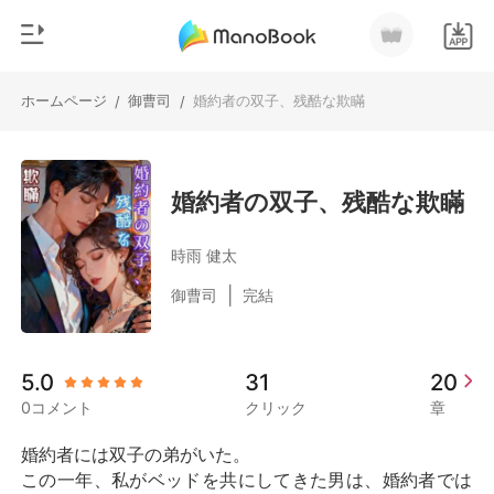
ホームページ
御曹司
婚約者の双子、残酷な欺瞞
/
/
0
ホームページ
チャージ
ジャンル
婚約者の双子、残酷な欺瞞
都市
閲覧履歴
時雨 健太
恋愛
|
御曹司
完結
ログアウトします
人狼
御曹司
検索
5.0
31
20
マフィア
0コメント
クリック
章
月ランキング
婚約者には双子の弟がいた。

この一年、私がベッドを共にしてきた男は、婚約者では