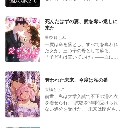
このヒモ旦那が、実は伝説の、あの
て空中をさまよい、彼ら三人が高額
の禁断の味を求めずにはいられなく
神秘に包まれた財界のレジェンドだ
の保険金を手に世界を悠々と旅する
なるのだ。 噂を聞きつけた高級料理
ったとは。 そして、彼が自分に対し
姿を見ていた。 怨念に満ちた私は、
店の主たちが、後を絶つことなく私
てとっくの昔から良からぬことを企
死んだはずの妻、愛を奪い返しに
もはや鬼のごとき存在となってい
の元を訪れる。 だが私だけは知って
んでいたことにも……
来た
た。 ――だが天は見捨てていなかっ
いる。その茶葉が、中毒者たちの鮮
た。なんと私は、あの「死亡後の財
血を吸って育つという真実を。
星奈 ほしみ
産の受取人」を指定する運命の日
一度は命を落とし、すべてを奪われ
に、再び目を覚ましたのだ。 思わ
た女が、三つ子の母として蘇る。
ず、笑みがこぼれた。 この人生、あ
「子どもは置いていけ」――血に濡
の一家を破滅させることができなけ
れた手術台で、そう言い残した男
れば、私は人間である資格などない
が、今度は彼女の幸せを奪いに現れ
――！
る。 他人の花嫁として誓いを交わす
奪われた未来、今度は私の番
その日、男は三人の幼い子どもを連
れて、式場に現れた。 死んだ女の魂
大福もちこ
が叫ぶ。「今度こそ、あなたを壊
前世、私は大学入試で不正の濡れ衣
す」―― 愛と憎しみが交錯する、壮
を着せられ、 試験を3年間受けられ
絶なリベンジ・ロマンス。
ない処分を受けた。 未来は閉ざさ
れ、人生はそこで終わったも同然だ
った。 一方、双子の姉は名門の映画
学院に合格し、 芸能界入りを果たし