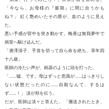
「今なら、お母様の『最期』に間に合うかも
ね？」 紅く艶めいたその唇が、血のように見え
た。
悪い予感が背中を突き動かす。晚香は無我夢中で
病室へ駆け込んだ。
「唐澤清子、手首を切って自ら命を絶ち、享年四
十八歳」
医師の冷たい声が、鈍器のように頭を打った。
「……嘘、です。母はずっと意識が……はっきりし
ない状態だったのに……自殺なんて、するは
ず……！」 涙が頬を伝う。
だが、医師は淡々と答えた。 「搬送されたとき、