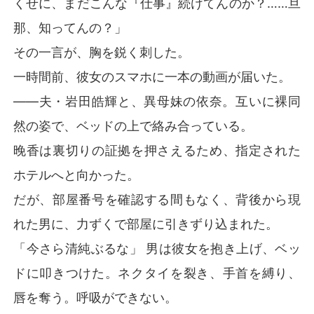
くせに、まだこんな『仕事』続けてんのか？……旦
那、知ってんの？」
人々は待ち続けた。しかし、唐澤晚香が離婚を後悔する
日は来ず、それどころか、岩田皓輝が雨の中で唐澤晚香
その一言が、胸を鋭く刺した。
に「行かないでくれ」と跪いて懇願する姿がネットニュ
一時間前、彼女のスマホに一本の動画が届いた。
ースを賑わせた。

――夫・岩田皓輝と、異母妹の依奈。互いに裸同
あるインタビューで、記者が唐澤晚香に岩田氏と復縁す
然の姿で、ベッドの上で絡み合っている。
る気はあるかと公に尋ねると、彼女は淡々とこう答え
た。「鬱陶しい人。天性の困った性分ね。相手が自分を
晚香は裏切りの証拠を押さえるため、指定された
愛していない時じゃないと、愛せないなんて！」

ホテルへと向かった。
一方、裏も表も通じるあの大物は、唐澤晚香をぐっと引
だが、部屋番号を確認する間もなく、背後から現
き寄せ懐に抱きしめ、こう言った。「俺の妻を狙おうな
れた男に、力ずくで部屋に引きずり込まれた。
どと、できるものならやってみるがいい」
「今さら清純ぶるな」 男は彼女を抱き上げ、ベッ
ドに叩きつけた。ネクタイを裂き、手首を縛り、
唇を奪う。呼吸ができない。