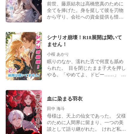
は枯れ果て、時水恋の心も死んだ。
前世、藤原結衣は高橋悠真のために
こうして偽りの離婚は、本当の別れ
全てを捧げた。身を挺して彼を刃物
となった。 子を堕ろし、人生を再出
から守り、会社への資金提供も惜し
発させる。 時水恋は去り、二度と振
まなかった。 しかし、高橋悠真が藤
り返らなかった。 だが、陸名悠弥は
原結衣を全く愛していないことは誰
――狂ってしまった。 ――後に、噂
もが知っていた。彼が心から想って
シナリオ崩壊！R18展開は聞いて
が流れた。かつて傲岸不遜を極めた
いたのは初恋の相手である星野美月
ません！
あの陸名家の御曹司が、血走った目
であり、結婚式の当日でさえ、彼は
でマイバッハを飛ばし、狂ったよう
小桜 あかり
藤原結衣を見捨てて星野美月のもと
に彼女を追い続けた、と。ただ、憐
眠りのなか、濡れた舌で何度も舐め
へと向かった。 高橋悠真は藤原結衣
れみの一瞥を乞うためだけに……。
られた。 目を閉じたまま子犬を押し
に触れようともせず、ただ会社を発
やる。「やめてよ、ドビー……」 掠
展させるための道具として扱い、最
れた男性の声が響く。「ロビー？ 俺
後には残酷にも彼女の腎臓を奪い取
を誘惑しただけじゃ足りず、今度は
ったのである。 結婚式の会場で過去
俺の弟にまで手を出したのか？」 シ
へと回帰した藤原結衣は、自らウェ
血に染まる羽衣
ステムが脳内で絶叫する。「あなた
ディング写真を叩き割り、彼女に一
の小説は崩壊しました！急いで男性
田中 海斗
生の苦痛をもたらすはずだった結婚
主人公を攻略し、メインストーリー
を破棄する。 しかし、彼女が高橋悠
母様は、天上の仙女であった。 父様
に戻しなさい！」 目を開けると、目
真を切り捨てると、彼はまるで犬の
のために人間界に留まり、一つの美
の前にいる極上のイケメンこそ、私
ように藤原結衣に付きまとい、跪い
談として語り継がれた。 けれど私だ
の小説の男性主人公である羅昱だっ