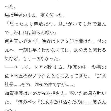
った。
男は半裸のまま、薄く笑った。
「思ったより奔放だな。旦那がいても外で遊ん
で、終われば知らん顔か」
何も言い返さず、晚香はドアを叩き開けた。母の
元へ、一刻も早く行かなくては。あの男と関わる
気など、もう一切なかった。
――そして、ドアが閉まる。静寂の中、秘書の
佐々木直樹がノックとともに入ってきた。「加賀
社長……その、昨夜の件ですが……」
加賀律真はこめかみを押さえ、深いため息を吐い
た。「俺のベッドに女を放り込んだのは……婆さん
か？」