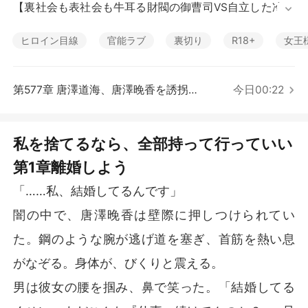
短編傑作
【裏社会も表社会も牛耳る財閥の御曹司VS自立した冷静
沈着なテクノロジー企業のトップ】

ヒロイン目線
官能ラブ
裏切り
R18+
女王
唐澤晚香は夫と結婚して三年、未だに夜の営みがない。
彼女はずっと、岩田皓輝は仕事一筋で、二人に良い生活
環境を与えるために頑張っているのだと信じていた。

第577章 唐澤道海、唐澤晚香を誘拐 (パート2)
今日00:22
しかし母親が亡くなった日、夫の浮気により離婚を突き
つけられた彼女は初めて知る。岩田皓輝は新婚の夜か
私を捨てるなら、全部持って行っていい
ら、義理の妹である唐澤依奈と関係を持っていたのだ。

第1章離婚しよう
彼女はすべての優しさを捨て、期待することをやめ、離
「……私、結婚してるんです」
婚を決意した。

闇の中で、唐澤晚香は壁際に押しつけられてい
誰もが彼女を嘲笑った。「唐澤晚香は気が狂ったのか？
た。鋼のような腕が逃げ道を塞ぎ、首筋を熱い息
今更お嬢様気取りで、慰謝料も取らずに家を出るなん
て！」

がなぞる。身体が、びくりと震える。
男は彼女の腰を掴み、鼻で笑った。「結婚してる
「見ていればいい。あんな強がりが長く続くわけがな
い。数日もすれば惨めな姿で戻ってくるさ！」
