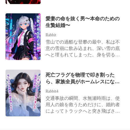
て許しを乞うようになった。 藤原結
けが知っている。母様は全ての法力
た。 もう一人の男性主人公は、彼の
衣はそんな彼を冷ややかな目で見つ
を司る羽衣を奪われ、無理やり人間
双子の弟である羅比。 私はごくりと
め、背を向けてある強大で冷酷な男
界に留められていたことを。 7歳の
愛妻の命を抜く男〜本命のための
唾を飲み込み、彼に飛びついて首に
の腕の中へと飛び込んだ。 その男は
時、私は深夜に母様の部屋の扉を叩
生贄結婚〜
抱きついた。 「怒らないで。彼のよ
彼女の腰を抱き寄せ、高橋悠真を見
いた。 母様は服もろくに纏えず、ぐ
り、あなたの方が大きいもの」 イケ
下ろして言い放つ。「藤原結衣は
ったりとした様子で皇帝である父様
Rabbit
メンの誘惑には抗えない。メインス
今、俺の妻だ！」
の腕の中に横たわり、屈辱に唇を噛
雪山での過酷な登攀の最中、私は不
トーリーに戻る前に、まずは脇道に
んでいた。 母様は私を抱きしめ、言
意の雪崩に飲み込まれ、深い雪の底
逸れることにした。 だって、私が一
った。「阿狸、早くお逃げ。決して
へと埋もれてしまった。身を切るよ
番得意なのは――夜のお勤めで相手
戻ってきてはなりません」 その後、
うな凍えの中で感覚は完全に失わ
を「説得」することだから。
母様は血塗れで私の腕の中に横たわ
れ、命の灯火は今にも消えようとし
り、晴れやかで、痛快な笑みを浮か
ていた。 そんな私を、夫は素手で10
死亡フラグを物理で叩き割った
べた。 「阿狸、母さんが助けてあげ
時間も雪を掘り続け、十本の指から
ら、家族全員がホームレスになり
られるのはここまでよ」 「残りの道
痛ましいほど血を滴らせながら救い
ました。
は、あなた一人で進むのよ」 私は母
Rabbit4
出してくれた。そして直ちにチャー
様の亡骸を抱きしめ、手の中の小刀
交通事故の瞬間、水無瀬時雨は、使
ター機を手配し、最高級のプライベ
を固く、固く握りしめた。 「母様、
用人の娘を救うためだけに、婚約者
ート病院へと私を運び込み、懸命の
ご安心ください」 「すぐに奴らをあ
によってトラックへと突き飛ばされ
救命措置をとらせたのだ。 生命維持
なたの元へ送って差し上げますか
た。 集中治療室で目を覚ました時、
カプセルの無機質な響きの中で、私
ら」
水無瀬時雨の心は完全に冷め切って
はふっとわずかな意識を取り戻し