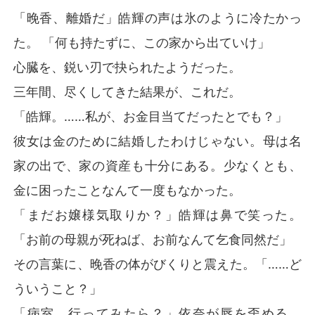
「晚香、離婚だ」皓輝の声は氷のように冷たかっ
た。 「何も持たずに、この家から出ていけ」
心臓を、鋭い刃で抉られたようだった。
三年間、尽くしてきた結果が、これだ。
「皓輝。……私が、お金目当てだったとでも？」
彼女は金のために結婚したわけじゃない。母は名
家の出で、家の資産も十分にある。少なくとも、
金に困ったことなんて一度もなかった。
「まだお嬢様気取りか？」皓輝は鼻で笑った。
「お前の母親が死ねば、お前なんて乞食同然だ」
その言葉に、晚香の体がびくりと震えた。「……ど
ういうこと？」
「病室、行ってみたら？」依奈が唇を歪める。