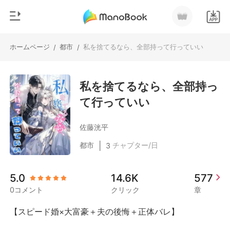
ホームページ
都市
私を捨てるなら、全部持って行っていい
/
/
0
ホームページ
チャージ
私を捨てるなら、全部持っ
ジャンル
て行っていい
都市
閲覧履歴
恋愛
佐藤洸平
ログアウトします
人狼
|
都市
チャプター/日
3
御曹司
検索
5.0
14.6K
577
マフィア
0コメント
クリック
章
月ランキング
【スピード婚×大富豪＋夫の後悔＋正体バレ】
