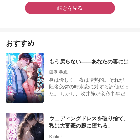
続きを見る
おすすめ
もう戻らない――あなたの妻には
四季 香織
昼は優しく、夜は情熱的。それが、
陸名悠弥の時水恋に対する評価だっ
た。 しかし、浅井静が余命半年だと
告げると、陸名悠弥は時水恋にため
らいもなく離婚を切り出す。 「彼女
を安心させるためだ。半年後にまた
ウェディングドレスを破り捨て、
復縁すればいい」 彼は時水恋がずっ
私は大富豪の腕に堕ちる。
とその場で待っていると信じていた
が、彼女はもう目が覚めていた。 涙
Rabbit4