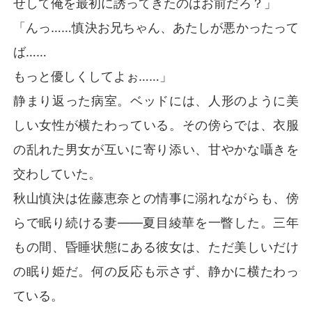
せして俺を最初に誘ってきたのはお前だろ？」
そして会社を完全に奪うため、彼らはついに彼女の抹殺
「んっ……慎決お兄ちゃん、あたしが悪かったって
を画策する。

ば……
だが、眠れる獅子は目覚めた。その瞬間、運命の歯車が
もっと優しくしてよぉ……」
逆回転を始める！

静まり返った病室。ベッドには、人形のように美
奇跡の覚醒を果たした綾華による、徹底的な断罪劇の開
しい女性が横たわっている。その傍らでは、衣服
幕だ。クズ男を地獄へ叩き落とし、裏切り女を引き裂
き、傲慢な義父母を踏み躙り、社交界を揺るがし、世界
の乱れた男女が互いに寄り添い、甘やかな囁きを
中を震撼させる――。

交わしていた。
かつて世界を震撼させたマフィアの女帝、それは彼女
秋山慎決は佐藤恵奈との情事に溺れながらも、傍
だ！

らで眠り続ける妻――夏目綾華を一瞥した。三年
国際的な武道記録を持つ最強の達人、それも彼女だ！

もの間、昏睡状態にある彼女は、ただ美しいだけ
の眠り姫だ。何の反応も示さず、静かに横たわっ
世界の裏経済を牛耳るフィクサー、それすらも彼女だっ
たのだ！

ている。