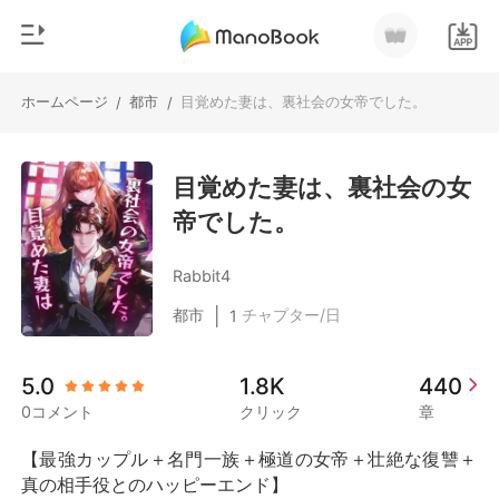
ホームページ
都市
目覚めた妻は、裏社会の女帝でした。
/
/
0
ホームページ
チャージ
目覚めた妻は、裏社会の女
ジャンル
帝でした。
都市
閲覧履歴
恋愛
Rabbit4
ログアウトします
人狼
|
都市
チャプター/日
1
御曹司
検索
5.0
1.8K
440
マフィア
0コメント
クリック
章
月ランキング
【最強カップル＋名門一族＋極道の女帝＋壮絶な復讐＋
真の相手役とのハッピーエンド】
