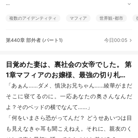
短編傑作
夏目綾華。彼女は、闇社会の帝王に愛された箱入り娘に
して、組織の次期首領として嘱望される「裏社会のプリ
複数のアイデンティティ
マフィア
世界観-都市
ンセス」だった。

しかし、7年に及ぶ愛の迷走がすべてを狂わせた。彼女は
第440章 部外者 (パート1)
今日00:05
秋山慎決のために裏稼業から足を洗い、プライドを捨て
て嫁として尽くし、その天才的な手腕で彼のために会社
を興し、秋山家を富豪へと押し上げたのだ。

目覚めた妻は、裏社会の女帝でした。 第
1章マフィアのお嬢様、最強の切り札と
だが、その献身への対価はあまりに残酷だった。最愛の
夫と、唯一の親友による裏切り――。

して帰還
「あぁん……ダメ、慎決お兄ちゃん……綾華がまだ
3年間の昏睡。その最中、秋山慎決は彼女の耳元で甘
そこに寝てるのに。一応あなたの奥さんなんだ
く、冷酷に囁いた。「綾華、俺のために……お前は永遠
よ？そのベッドの横でなんて……」
に目覚めないでくれ」

「何をいまさら恐がってんだ？ どうせあいつは目
眠り続ける彼女の病室で、二人は情事に耽り、背徳の快
も見えなきゃ耳も聞こえねえ。それに、親友のく
楽を貪り続けた。
