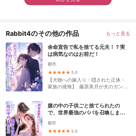
Rabbit4のその他の作品
もっと見る
余命宣告で私を捨てる元夫！？実
は病気なのはお前だ！
都市
5.0
【大物への嫁入り・隠された正体・
家族の後悔】 藤原美月が夫のガン検
査報告書を受け取ったその日、夫か
ら離婚を切り出された。 周囲の人間
腹の中の子供ごと捨てられたの
は皆、ガンを患っているのは藤原美
で、世界最強のパパを召喚しまし
月の方だと誤解していた。 姑は露骨
た。
に嫌悪感を示し、「もうすぐ死ぬ人
都市
間が、お金を無駄遣いするんじゃな
5.0
いよ」と言い放つ。 夫は一枚の離婚