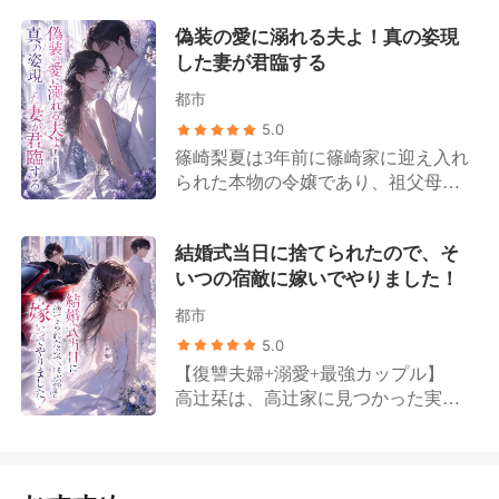
が公になると、高橋家の面々は後悔
もって献身的に尽くしてきた。 なぜ
也、もうあなたはいらない。私の世
に苛まれることとなる。 元恋人も涙
偽装の愛に溺れる夫よ！真の姿現
なら彼女は、いつか必ず彼から別れ
界から出て行って」 離婚後、片山美
ながらにすがりついてきた。「俺が
した妻が君臨する
を告げられる日が来ることを、痛い
月はトップ富豪の令嬢としての身分
悪かった。子供に免じて、許してく
ほど理解していたからだ。 けれど、
を取り戻し、3人の兄から社交界で誰
れないか？」 その時、冷ややかな声
都市
その残酷な結末がこれほど早く訪れ
よりも寵愛を受ける存在となる。 過
が響き渡る。「私の子供が、君と何
5.0
るとは、思いもしなかった。 大塚英
ちに気づいた藤井達也は、焦燥に目
の関係がある？」 端正な容貌と冷徹
篠崎梨夏は3年前に篠崎家に迎え入れ
志がずっと心に秘めていた最愛の女
を赤くして協議書を粉々に引き裂い
な手腕を持ち、無数の令嬢たちを平
られた本物の令嬢であり、祖父母の
性、坂本真綾。彼女が帰国するや否
た。「誰が離婚すると言った、俺は
伏させる鈴木家のトップ・鈴木翔太
代からの約束に従い、滝沢家の長
や、彼は待ちきれないとばかりに一
認めない！」 ―― 篠原蒼真は業界
が歩み寄り、彼女の腰を抱き寄せて
男・滝沢正司と政略結婚した。 相手
枚の離婚届を突きつけてきたのだ。
でも有名な御曹司であり、手の届か
親しげに囁いた。「美咲、家に帰ろ
結婚式当日に捨てられたので、そ
は彼女が7年もの間、一途に想い続け
心は冷たく凍てつき、希望のすべて
ない存在の男だ。 片山美月は彼に関
う」
いつの宿敵に嫁いでやりました！
てきた男性だった。 結婚からの3年
が灰に帰した彼女は、静かに背を向
わりたくなかったが、なぜか幾度と
間、篠崎梨夏は滝沢正司のために自
けて彼のもとを去った。 ――それか
なく遭遇してしまう。 宴会の席で、
都市
身の才能を隠して身分を伏せ、彼を
ら四年後。彼女は、愛らしい男女の
片山美月が最低な男に付きまとわれ
5.0
陰で支える完璧な妻になることだけ
双子を連れて再び舞い戻ってくる。
ていたところ、篠原蒼真が颯爽と現
【復讐夫婦+溺愛+最強カップル】
を願っていた。 自分が世界で一番幸
彼に見つからないよう細心の注意を
れ、彼女を連れ去った。 片山美月が
高辻栞は、高辻家に見つかった実の
せな女性だと思っていた彼女に、現
払って身を隠していたにもかかわら
うつむいて感謝を伝えると、彼は彼
娘だが、冷遇されている。 両親は養
実は残酷な仕打ちを下す。 夫は、不
ず、運命は再び二人を無情に引き合
女を見下ろし、耳元で低く囁いた。
妹の誕生日を祝うため、彼女の結婚
治の病に冒された篠崎家の偽りの令
わせてしまう。 血走った瞳で彼女を
「感謝するより、君に篠原の妻にな
式当日に海外へ飛んだ。 愛する人と
嬢・篠崎真奈の夢を叶えるため、梨
激しく見つめ、彼はすがるように告
ってほしい」
結婚できると思っていたのに、婚約