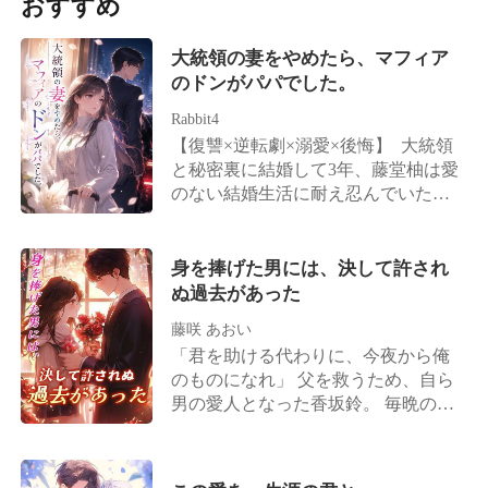
おすすめ
夏の実の両親や兄と結託し、真奈と
げた。「俺のそばに戻ってきてく
者は「白月光」のために、彼女を高
盛大な結婚式を挙げたのだ。 「法的
れ。この二人の子供は、俺の実の子
速道路に置き去りにした。 栞はベー
な効力のない偽の結婚式だ。死にゆ
供として愛し育てるから」 双子た
大統領の妻をやめたら、マフィア
ルを脱ぎ捨て、婚約者の宿敵である
く人間に目くじらを立てる必要があ
ち：「…………」パパってば、もし
のドンがパパでした。
氷室晃を呼び止めた。「氷室社長、
るのか？」 悪びれない夫の態度と家
かして目が節穴なの？ だって自分た
私を奪う勇気、ありますか？」 晃は
Rabbit4
族の冷たい視線に心底失望した篠崎
ちの顔は、目の前にいる彼とどう見
美しい瞳で彼女を見つめた。「君が
【復讐×逆転劇×溺愛×後悔】 大統領
梨夏は、離婚協議書を残し、身一つ
ても瓜二つなのだから！
嫁ぐ覚悟があるなら、俺はもらう覚
と秘密裏に結婚して3年、藤堂柚は愛
で家を出る。 周囲の誰もが、これは
悟がある」 しかし、彼女が本当に晃
のない結婚生活に耐え忍んでいた。
専業主婦が夫の気を引くための駆け
と結婚すると、元婚約者は後悔し始
母親の葬儀の場に、夫の長谷川彰は
引きに過ぎないと思い込んでいた。
めた。 男は目を赤く染め、地面に跪
思い人である柏木詩織を伴って出席
ベンチャーキャピタルの創設者、ト
いて懇願した。「栞……もう一度だ
した。彼が放った「おばさん」とい
ップクラスの調香師、バイオリンの
身を捧げた男には、決して許され
け、やり直させてくれないか」 晃は
う冷たい一言が、3年間の情を完全に
巨匠、ベストセラー作家――それら
ぬ過去があった
栞の腰を抱き寄せ、冷ややかに彼を
断ち切った。 さらに皮肉なことに、
すべてが彼女であると発覚するまで
藤咲 あおい
見下ろした。「彼女は俺の妻だ。義
母親が8ヶ月もの間待ち続けた移植用
は。 滝沢正司はそこで初めて、かつ
「君を助ける代わりに、今夜から俺
姉さんと呼ぶべきだな!」
の心臓は、あろうことか長谷川の手
て優しく健気だった妻の正体が、世
のものになれ」 父を救うため、自ら
によって奪われ、彼の愛する人へと
界を股にかける大物であったことに
男の愛人となった香坂鈴。 毎晩のよ
与えられていたのだ。 「愛されてい
気づく。 実の両親は家に戻るよう彼
うに名前を囁きながら、彼は欲望を
ない方こそ、泥棒猫なのよ」柏木詩
女の前に跪いて過ちを認め、 兄は許
刻み込む。 やがて鈴は、彼の優しさ
織は彼女の耳元でそう嘲笑った。 藤
しを得るためにすべてを投げ打っ
と狂気に溺れていく―― しかし彼に
堂柚はついに見切りをつけ、離婚届
た。 そして、かつて傲慢に振る舞っ