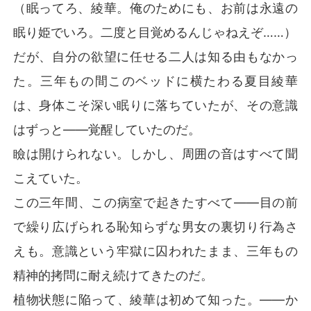
（眠ってろ、綾華。俺のためにも、お前は永遠の
その正体が露見するや否や、ハイソサエティは騒然とな
り、名門一族たちは戦慄した！

眠り姫でいろ。二度と目覚めるんじゃねえぞ……）
かつて自分のためにエプロンを着け、甲斐甲斐しく尽く
だが、自分の欲望に任せる二人は知る由もなかっ
してくれた女が、世界の表舞台で眩いほどの輝きを放っ
た。三年もの間このベッドに横たわる夏目綾華
ている。秋山慎決は血走った目で膝をつき、許しを乞う
た。

は、身体こそ深い眠りに落ちていたが、その意識
はずっと――覚醒していたのだ。
「消えろ！」――夏目綾華の一撃が、彼を無慈悲に吹き
飛ばす。

瞼は開けられない。しかし、周囲の音はすべて聞
こえていた。
彼女は踵を返し、その背後で騎士のように佇む男を見つ
めた。10年以上もの間、彼女を一途に待ち続けた幼馴染
この三年間、この病室で起きたすべて――目の前
――世界最強の軍事王である松平昭彦に向かって、綾華
で繰り広げられる恥知らずな男女の裏切り行為さ
は艶やかに微笑む。「あなたの告白、受けてあげるわ」
えも。意識という牢獄に囚われたまま、三年もの
精神的拷問に耐え続けてきたのだ。
植物状態に陥って、綾華は初めて知った。――か