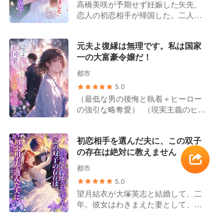
高橋美咲が予期せず妊娠した矢先、
協議書を取り出し、「美咲が俺の子
恋人の初恋相手が帰国した。二人が
を身ごもった。離婚しよう！」と告
曖昧な関係を続ける中、美咲は周囲
げた。 ところが離婚が成立したその
の笑い者へと転落する。 世間は口を
日、彼女は思いがけず、誰もが恐れ
元夫よ復縁は無理です。私は国家
揃えて言う。高橋家の「偽の令嬢」
る財界の大物と電撃的に契約結婚を
一の大富豪令嬢だ！
である高橋優月は才能にあふれた天
果たす。 やがて藤原美月の隠された
上の明月であり、「真の令嬢」であ
正体が次々と明らかになると、大物
都市
る高橋美咲は取り柄のない泥に過ぎ
もまた、彼女こそが自分の「忘れら
5.0
ないと。 しかし、高橋グループの背
れない初恋の人」であったことに気
（最低な男の後悔と執着＋ヒーロー
後で采配を振るっている人物が美咲
づく。 大物は毎夜のごとく彼女を溺
の強引な略奪愛） （現実主義のヒロ
であることは、誰一人として知らな
愛するようになった。 「妻よ、もう
イン＋クールなトップ富豪の後継者
かった。 高橋家の面々が、人々に羨
一度俺を甘やかしてくれ」 一方、元
／天才医師） 片山美月は藤井達也の
望される著名なファッションデザイ
夫の一家は狂わんばかりの後悔に苛
初恋相手を選んだ夫に、この双子
深い愛情を見てきたが、同時に彼の
ナーや有名監督、大物歌手、人気ア
まれることとなる。 藤原美月は口元
の存在は絶対に教えません
裏切りも味わうことになった。 結婚
イドルになれたのは、すべて美咲の
に薄く笑みを浮かべ、元夫を見つめ
記念日の当日、藤井達也は幼馴染と
おかげなのだ。 それにもかかわら
て言った。 「私に治療を諦めろっ
都市
の密会のため、胃の激痛と大量出血
ず、妊娠と裏切りの絶望に沈む美咲
て？――でも、ガンを患っているの
5.0
に苦しむ片山美月を路上に置き去り
に対し、家族は自らの利益のために
はあなたよ」
望月結衣が大塚英志と結婚して、二
にする。 片山美月は感情を押し殺
植物状態の男性との結婚を強要す
年。彼女はわきまえた妻として、常
し、彼を騙して離婚協議書にサイン
る。 その後、美咲の隠された真の姿
に彼の意を汲み、細やかな気配りを
させると、静かに告げた。「藤井達