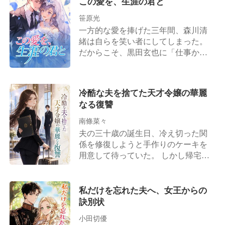
この愛を、生涯の君と
は、すでに婚約者がいた。 身を引い
にサインをしてその場を去る。 これ
ていた滝沢正司は、土砂降りの雨の
た彼女の前に現れたのは、彼の宿
笹原光
からは孤独に生きていくのだと思っ
夜、目を真っ赤にして彼女の服の裾
敵。 欲望、執着、そして本当の愛。
ていた彼女だが、予想外の光景が待
を掴み、必死に哀願する。「梨夏、
一方的な愛を捧げた三年間、森川清
三人の運命が、炎のように交錯す
っていた——。 大統領府の外には高
やり直そう……」 篠崎梨夏は伏し目
緒は自らを笑い者にしてしまった。
る。
級車がずらりと並び、黒服の男たち
がちに、口元に冷ややかな笑みを浮
だからこそ、黒田玄也に「仕事か離
が一斉に深く頭を下げたのだ。「お
かべて言い放つ。「滝沢社長、男は
婚か」という二者択一を迫られた
嬢様、お帰りなさいませ！」 A国中
私の行く手を阻むだけ。あなたが私
際、森川清緒は迷うことなく離婚を
を震え上がらせるマフィアの首領
の犬になるというのなら別ですが」
選んだのだ。彼女は決意した。かつ
冷酷な夫を捨てた天才令嬢の華麗
が、彼女を壊れ物のように優しく抱
ての理性的で、美貌と才気を兼ね備
なる復讐
きしめる。「柚、20年間ずっと君を
えた「森川医薬」の継承者に戻るこ
捜していたんだよ」 そう、彼女は孤
とを。 その後。 元夫である黒田玄也
南條菜々
児などではなかった。 五十嵐家にお
は、一族郎党を引き連れて復縁を懇
夫の三十歳の誕生日、冷え切った関
ける唯一の愛娘であり、4人の兄たち
願しに跪くこととなる。 しかし、森
係を修復しようと手作りのケーキを
が目に入れても痛くないほど可愛が
川清緒の背後は規格外だった。実父
用意して待っていた。 しかし帰宅し
る妹だったのだ。 しかも兄たちは
は財界の覇者、実母は森川家二十三
た彼は私をゴミのように一瞥し、愛
皆、各界の頂点に君臨する大物ばか
代目の最高峰の医師、兄は表と裏の
人からの電話一つで甘い声を出し、
り。 その日を境に、藤堂柚の人生は
世界に顔が利き妹を溺愛する腹黒社
夜中に出かけていこうとした。 「お
私だけを忘れた夫へ、女王からの
「溺愛」一色に染まっていく。 一
長、そして弟は芸能界のドン。 そう
願い、今夜だけは、ここにい
訣別状
方、大統領である元夫はといえば
そう……もう一人。「芸能界で真面
て……！」 行かないでとすがりつく
—— 五十嵐家の門前で膝が擦り切れ
目にやらなければ実家の千億の遺産
小田切優
私を、彼は虫ケラのように荒々しく