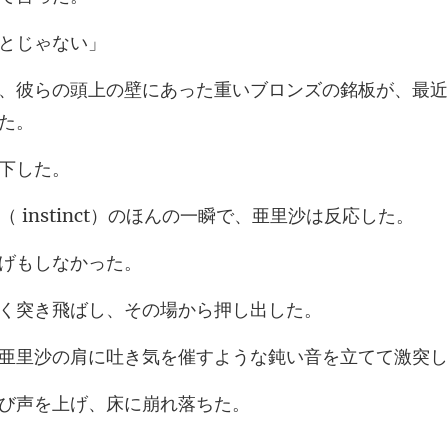
と
あった重いブロンズの銘板が、最近
instinct）のほん
げもし
突き飛ばし、その
肩に吐き気を催すような
び声を上げ、床