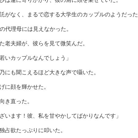
、まるで恋する大学生の
の代理母には
た老夫婦が、彼
若いカップ
にも聞こえるほど
げに顔
向
ます！彼、私を甘や
独占欲たっ