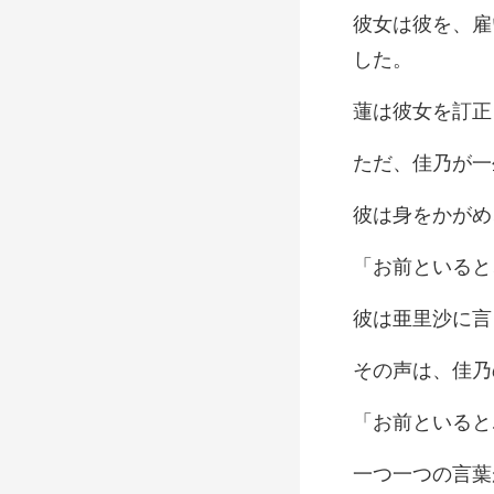
を訂正
と
里沙に