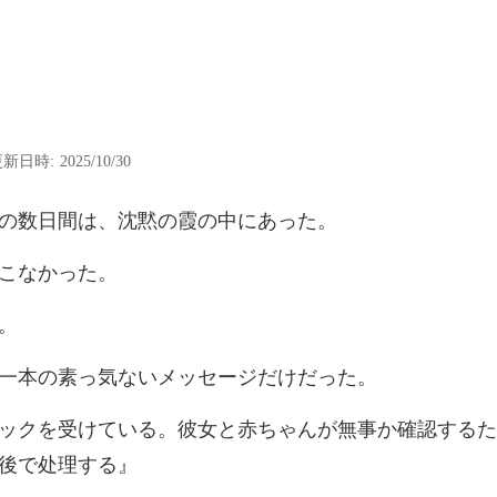
新日時: 2025/10/30
数日間は、沈黙の
こ
本の素っ気ないメ
女と赤ちゃんが無事か確認するた