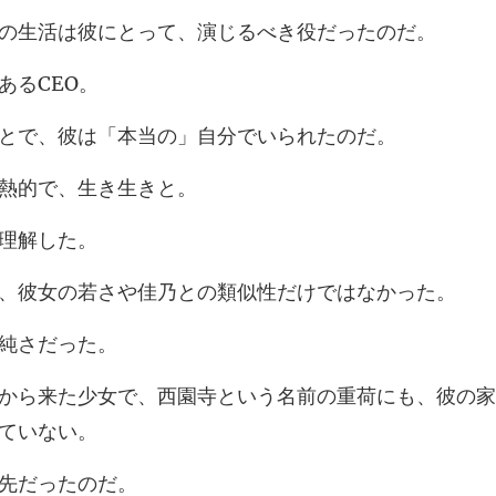
活は彼にとって、演
あ
、彼は「本当の」自
熱的で
理
の若さや佳乃との類似
純
寺という名前の重荷にも、彼の家
先