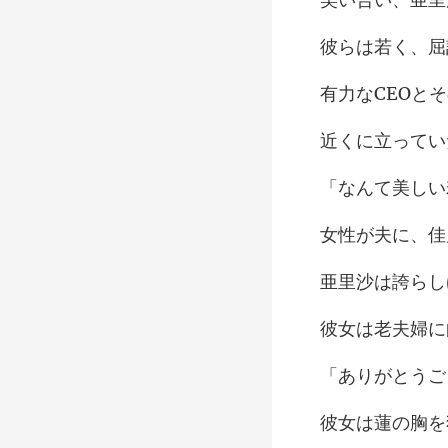
そ
い
らし
夫婦に
を