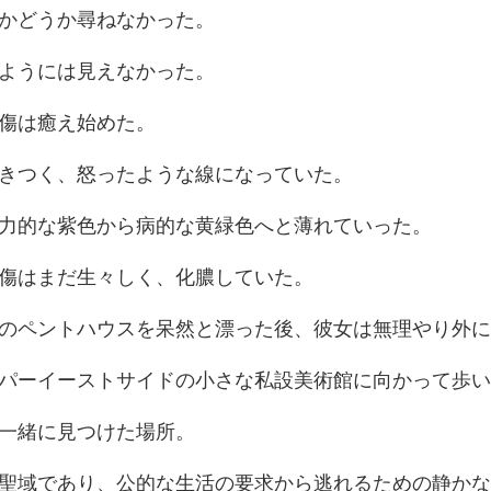
かどうか尋
ようには見
傷は癒
つく、怒ったよう
な紫色から病的な黄
傷はまだ生々し
ハウスを呆然と漂った後
トサイドの小さな私設美術
一緒に
公的な生活の要求から逃れる