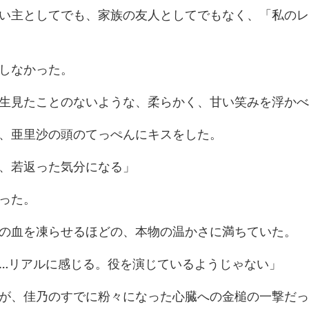
、家族の友人としてでもなく、
し
ないような、柔らかく、甘い
亜里沙の頭のてっ
、若返った
凍らせるほどの、本物
ルに感じる。役を演じ
のすでに粉々になった心