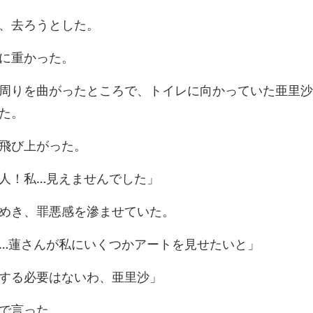
、去ろ
に
ろで、トイレに向かっていた亜里沙
飛
人！私…見
めき、罪悪感を
さんが私にいくつか
する必要は
で