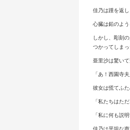
返し
のよう
驚いて
夫
明
坦な声