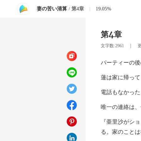
妻の苦い清算
/
第4章
|
19.05%
第4章
|
文字数:2961
更
帰って
もな