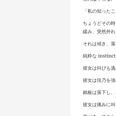
ったこ
傾き、
も逃