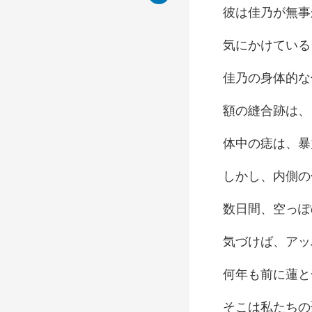
事
る
的な
蓮と