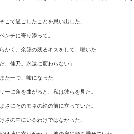
そこで過ごした
ベンチ
かく、余韻の残る
だ、佳乃。永遠
また一つ、
ーに角を曲がると
さにそのモネの絵
けさの中にいる
蓮に寄りかかり、彼