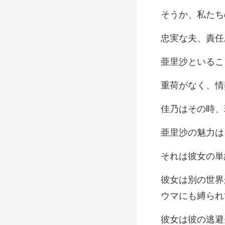
、責任
、情
の時、
女の単
の逃避