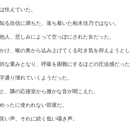
は
信に満ちた、落ち着い
、悲しみによって空
の奥から込み上げてくる
となり、呼吸を困難にす
字通り壊れてい
、隣の応接室から
めったに使
笑い声、それに