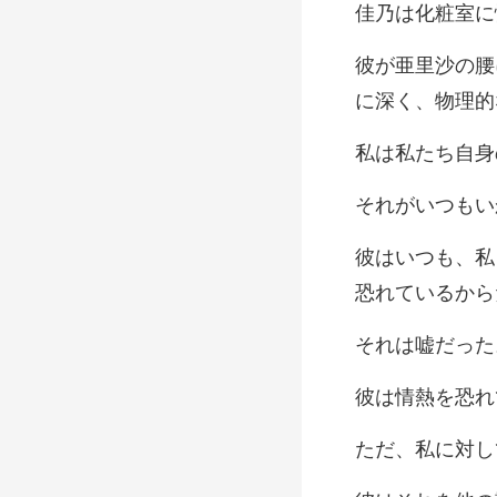
に
身
は嘘
を恐れ