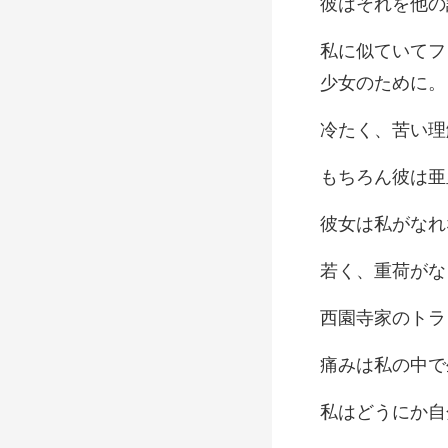
い理
彼は亜
れ