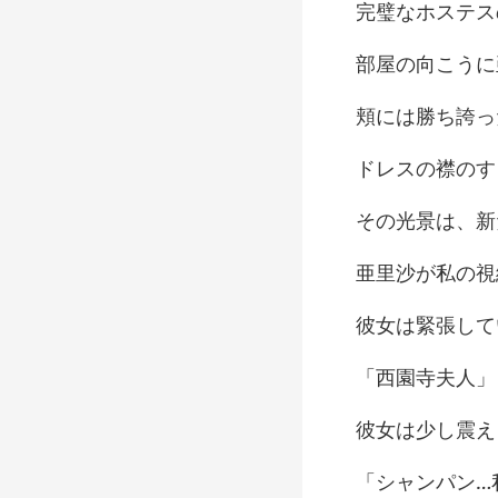
うに
っ
、新
園寺
し震え