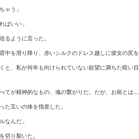
れ
唸るよ
降り、赤いシルクのドレス
年も向けられていない欲望に
的なもの、魂の繋がりだ。
った互いの
ル
を