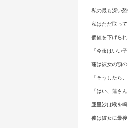
て
いい子
い、