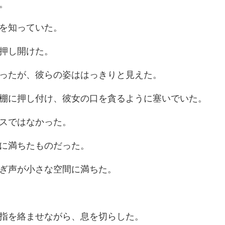
を
押
たが、彼らの姿は
し付け、彼女の口を貪
スでは
に満ち
ぎ声が小さ
指を絡ませなが