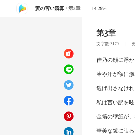
妻の苦い清算
/
第3章
|
14.29%
第3章
|
文字数:3179
更
さなけ
呟
、
映る