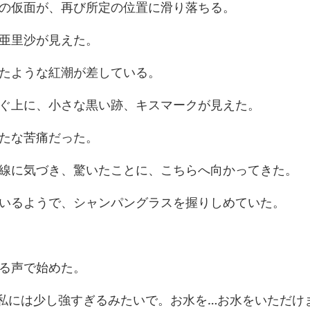
仮面が、再び所定
亜里沙
たような紅
に、小さな黒い跡、
たな苦
づき、驚いたことに、
うで、シャンパングラ
る
強すぎるみたいで。お水を