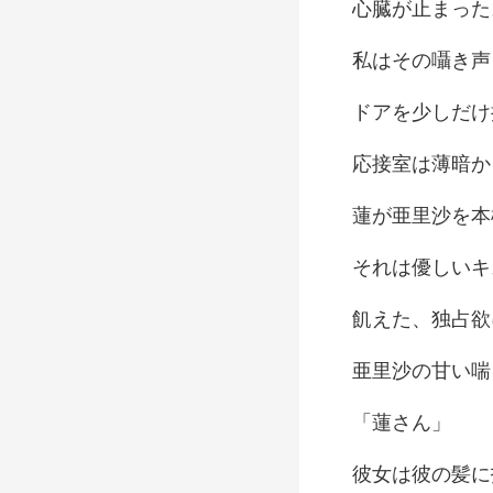
が止
囁き声
しだけ
いキ
占欲
喘
蓮