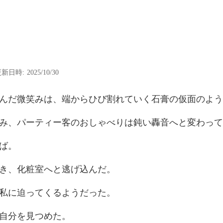
新日時: 2025/10/30
は、端からひび割れていく
ィー客のおしゃべりは鈍い
き、化粧室
私に迫って
自分を