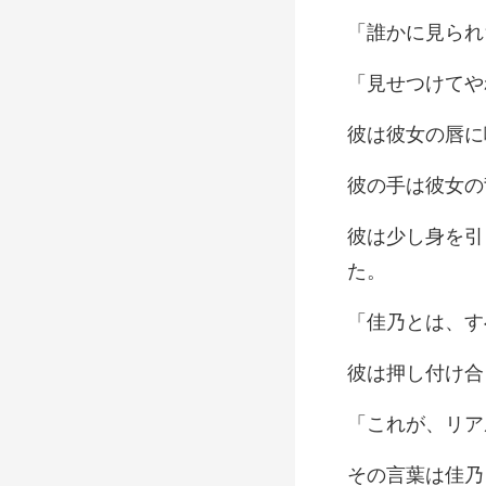
に見ら
けてや
唇に
合
、リア
は佳乃