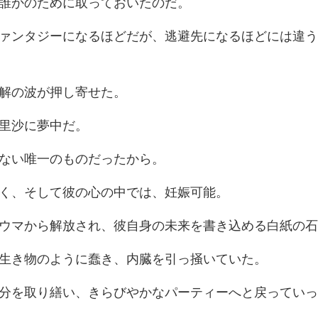
誰かのために取
ほどだが、逃避先になるほどには
解の波
里
ない唯一の
、そして彼の心の
解放され、彼自身の未来
物のように蠢き、内
繕い、きらびやかなパー