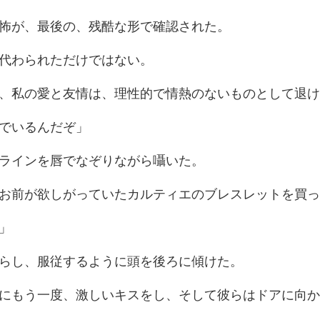
が、最後の、残酷
代わられた
友情は、理性的で情熱のな
で
ラインを唇でな
がっていたカルティエのブ
し、服従するよう
度、激しいキスをし、そ