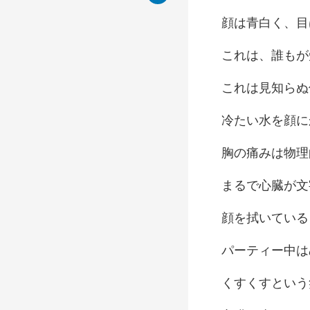
く、目
は