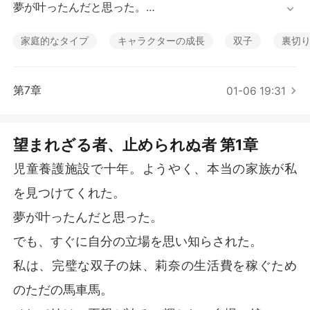
短編傑作
夢が叶ったんだと思った。

でも、すぐに自分の立場を思い知らされた。

私は、完璧な双子の妹、莉奈の生活費を稼ぐためのただ
家庭的なタイプ
キャラクターの成長
双子
裏切
の馬車馬。

そして妹は、両親が誇る、輝かしい自慢の娘。

私の人生で唯一の光は、恋人の蓮だけだった。

第7章
01-06 19:31
そんなある日、ケータリングのバイト先で、私は聞いて
しまった。

望まれざる者、止められぬ者 第1章
私の両親と蓮の両親が、密談しているのを。

彼らは、蓮と莉奈を結婚させようと画策していた。

児童養護施設で十年。ようやく、本当の家族が私
「あの子は訳ありで、傷物だから」と言いながら。

を見つけてくれた。
その数分後。

夢が叶ったんだと思った。
みんなの前で、蓮は片膝をつき、私の妹にプロポーズし
でも、すぐに自分の立場を思い知らされた。
た。

私は、完璧な双子の妹、莉奈の生活費を稼ぐため
歓声が沸き起こる中、私のスマホが震えた。

のただの馬車馬。
彼からのメッセージだった。

『ごめん。もう終わりだ』
