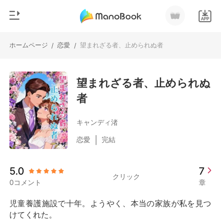
ホームページ
恋愛
望まれざる者、止められぬ者
/
/
0
ホームページ
チャージ
望まれざる者、止められぬ
ジャンル
者
都市
閲覧履歴
恋愛
キャンディ渚
ログアウトします
人狼
|
恋愛
完結
御曹司
検索
5.0
7
マフィア
クリック
0コメント
章
月ランキング
児童養護施設で十年。ようやく、本当の家族が私を見つ
けてくれた。
