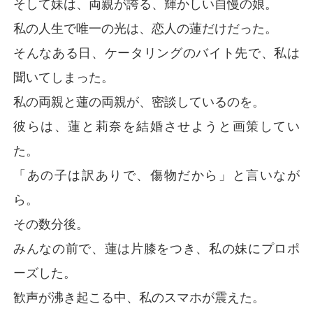
そして妹は、両親が誇る、輝かしい自慢の娘。
私の人生で唯一の光は、恋人の蓮だけだった。
家に帰って彼らを問い詰めると、あっさりと真実を認め
た。

そんなある日、ケータリングのバイト先で、私は
私を見つけ出したこと自体が間違いだった、と。

聞いてしまった。
私は管理すべき恥さらしで、蓮を莉奈に与えたのはむし
ろ親切心からだ、と。

私の両親と蓮の両親が、密談しているのを。
彼らは、蓮と莉奈を結婚させようと画策してい
私を黙らせるため、妹は自ら階段から身を投げ、「突き
落とされた！」と絶叫した。

た。
父は私を殴りつけ、ゴミのように路上に放り出した。

「あの子は訳ありで、傷物だから」と言いなが
打ち身だらけで歩道に倒れ込む私を、駆けつけた警察に
ら。
「暴力的な加害者だ」と両親は告げた。

その数分後。
彼らは私を消し去りたかった。

でも、彼らはまだ知らない。

みんなの前で、蓮は片膝をつき、私の妹にプロポ
自分たちが、たった今、戦争を始めたのだということ
ーズした。
を。
歓声が沸き起こる中、私のスマホが震えた。