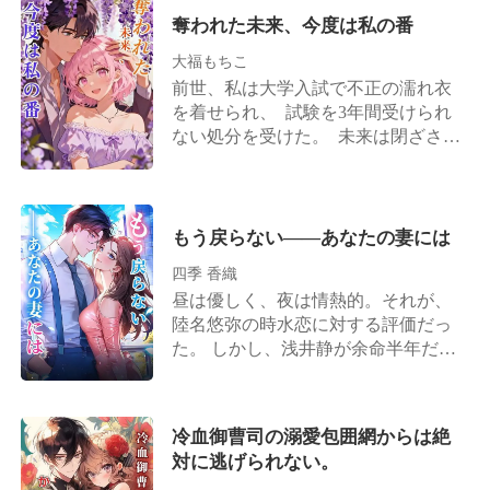
る。 他人の花嫁として誓いを交わす
していた。 私は重圧に耐えきれず、
奪われた未来、今度は私の番
その日、男は三人の幼い子どもを連
うつ病になり自殺した。 生まれ変わ
れて、式場に現れた。 死んだ女の魂
大福もちこ
った後、私は自分の手で妹をブラッ
が叫ぶ。「今度こそ、あなたを壊
ク工場に送り込み、彼女はようやく
前世、私は大学入試で不正の濡れ衣
す」―― 愛と憎しみが交錯する、壮
大人しくなった。
を着せられ、 試験を3年間受けられ
絶なリベンジ・ロマンス。
ない処分を受けた。 未来は閉ざさ
れ、人生はそこで終わったも同然だ
った。 一方、双子の姉は名門の映画
学院に合格し、 芸能界入りを果たし
て、 第一線の女優にまで登りつめ
もう戻らない――あなたの妻には
た。 私はといえば、工場でネジを締
四季 香織
める日々。 ある日、仕事帰りに強盗
昼は優しく、夜は情熱的。それが、
に遭い、遺体は誰にも引き取られ
陸名悠弥の時水恋に対する評価だっ
ず、無残に放置された。 ――そして
た。 しかし、浅井静が余命半年だと
私は生まれ変わった。今世では、姉
告げると、陸名悠弥は時水恋にため
の受験票をそっとしまい込んだ。 人
らいもなく離婚を切り出す。 「彼女
さらいだった両親は、警察に通報し
を安心させるためだ。半年後にまた
て逮捕させた。
冷血御曹司の溺愛包囲網からは絶
復縁すればいい」 彼は時水恋がずっ
対に逃げられない。
とその場で待っていると信じていた