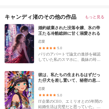
キャンディ渚のその他の作品
もっと見る
婚約破棄された没落令嬢、氷の帝
王たる冷酷総帥に甘く溺愛される
恋愛
5.0
パリのアパートで論文の進捗を確認
していた私のスマホに、義妹の玲奈
から一枚の写真が送られてきた。 そ
こには、ホテルのベッドで裸で絡み
彼は、私たちの生まれるはずだっ
合う、私の婚約者と玲奈の姿が鮮明
た仔犬を差し置いて、秘密の息子
に写っていた。 カメラに向けられた
を選んだ
玲奈の瞳には、私を見下すような挑
恋愛
発的な笑みが浮かんでいる。 「西園
5.0
寺家を救ってやった恩を忘れるな」
IT企業のCEO、エミリオとの5年間の
長年、婚約者の佐藤家から投げつけ
結婚生活は完璧だと思っていた。私
られてきた侮蔑の言葉が脳内で不快