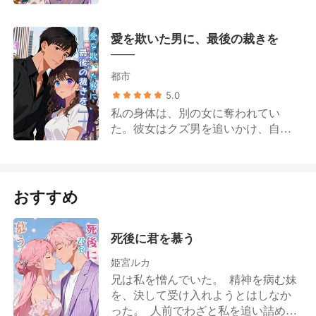
は彼の成功を支えるため、輝かしい
に反響する。 没落した西園寺家にと
キャリアを中断し、私たちの美しい
って、私はただの都合のいい政略結
愛を欺いた男に、最後の裁きを
人生を築き上げてきた。 しかし、そ
婚の駒でしかなかった。 彼らの敷い
——
の幻想は、彼が受信した一通のメー
たレールの上で、従順で物分かりの
ルで粉々に砕け散った。それは、彼
いい娘という仮面を被り続ける人
都市
の息子の洗礼式への招待状。母親
生。 体内で燻っていた諦めや無力感
5.0
は、私が存在すら知らなかったソー
は急速に燃え尽き、後には氷のよう
私の身体は、別の女に奪われてい
シャルメディアのインフルエンサー
に冷たい怒りだけが残った。 私は来
た。彼女はクズ男を追いかけ、自ら
だった。 不倫が公になったのは、私
月帰国する予定だったフライトをキ
堕ちるだけでなく、私を両親と絶縁
のために開かれた祝賀パーティーで
ャンセルし、最も早い東京行きのチ
させ、さらに兄を事故で植物状態に
のこと。幼い少年がエミリオに駆け
ケットを迷わず予約した。 そして、
追いやった。 ようやく身体を取り戻
寄り、「パパ」と呼び、私が彼を奪
部屋の隅に大切に保管していた高価
した私は、仕掛けによってクズ男の
おすすめ
おうとしていると叫んだ。息子を守
な婚約記念のドレスを、ゴミ箱に無
仮面を剥がす。大スターの地位を失
るため、エミリオは私を突き飛ばし
造作に投げ捨てる。 ただ婚約を破棄
った彼は、泣きながら私に縋りつい
た。私は転倒して頭を打ち、病院の
するだけじゃない。最高の舞台で、
た。 それでも私は離婚せず、逆に彼
死後に君を慕う
ベッドで目覚めたとき、妊娠してい
佐藤家を完全に破滅させてやる。
は私を殺すため刺客を雇った。罠が
た子供を流産したと告げられた。 彼
姫宮ルカ
幾重にも交錯するなか、彼の正体は
は一度も来なかった。彼は血を流す
兄は私を憎んでいた。 精神を病む妹
暴かれ、名誉も富も失い、終身刑へ
私を床に残し、息子と愛人を慰める
を、決して受け入れようとはしなか
と堕ちていった。 そして私は、脳内
ために去っていった。私と、私たち
った。 人前でわざと私を追い詰め、
に居座り続けた女からも解放され、