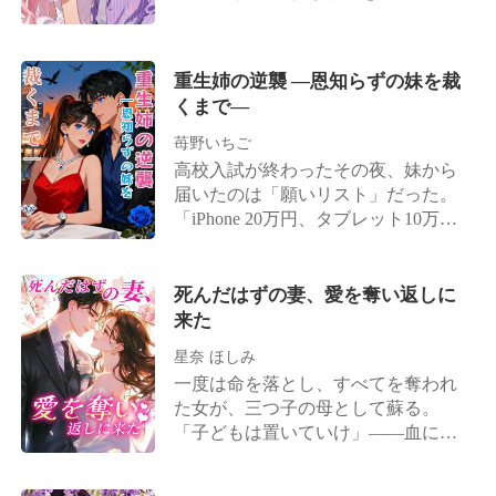
の結婚、そして失われた子供を、一
発作を起こさせ、 醜態をさらさせる
新たな人生を歩み始める――。
顧だにすることなく。 数日後、彼の
のが彼の日常。 口癖のように吐き捨
愛人が差し向けた男たちが、私を崖
てるのは「お前なんか発作で死ねば
から荒れ狂う海へと突き落とした。
重生姉の逆襲 ―恩知らずの妹を裁
いい」という言葉。 けれど私が本当
でも、私は生き延びた。世界には私
くまで―
に死んだとき、 狂ったのは兄の方だ
が死んだと思わせたまま、チューリ
った。 毎日、執拗に私の発作を真似
苺野いちご
ッヒで名誉ある建築フェローシップ
て醜態を繰り返し、 夢に現れて一度
高校入試が終わったその夜、妹から
を受け入れた。エレナ・トーマスは
でいいから見てくれと懇願する
届いたのは「願いリスト」だった。
死んだ。そうして初めて、私は生き
——。
「iPhone 20万円、タブレット10万
ることができるのだから。
円、パソコン16万円、服6万円、コス
メ4万円……合計100万円。」 私は月
給6万円の底辺労働者で、両親も日雇
死んだはずの妻、愛を奪い返しに
い暮らし。そんな大金、出せるはず
来た
がない。 それでも家族で必死にかき
星奈 ほしみ
集め、40万円を渡した。だが妹は感
一度は命を落とし、すべてを奪われ
謝するどころか「死んでやる」と泣
た女が、三つ子の母として蘇る。
き叫んだ。 私たちは借金に追われ、
「子どもは置いていけ」――血に濡
昼も夜も働き続けた。 両親が過労で
れた手術台で、そう言い残した男
交通事故に遭い亡くなった時、妹は
が、今度は彼女の幸せを奪いに現れ
恋人と五星ホテルで豪華に飲み食い