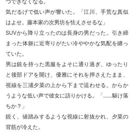
つできなくなる。
気だるげで低い声が響いた。「江川、手荒な真似
はよせ。藤本家の次男坊を怯えさせるな」
SUVから降り立ったのは長身の男だった。引き締
まった体躯に近寄りがたい冷ややかな気配を纏っ
ていた。
男は銃を持った黒服をよそに通り過ぎ、ゆったり
と後部ドアを開け、優雅にそれを押さえたまま、
視線を三浦夕菜の上から下まで這わせる。からか
うような低い声で彼女に語りかける。「……駆け落
ちか？」
鋭く、値踏みするような視線に射抜かれ、夕菜の
背筋が冷えた。