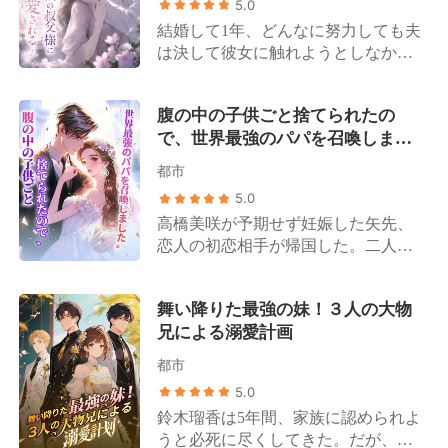
5.0
いよ」と言い放つ。 夫は一枚の離婚
結婚して1年、どんなに努力しても夫
協議書を取り出し、「美咲が俺の子
は決して彼女に触れようとしなかっ
を身ごもった。離婚しよう！」と告
た。 思い詰めた彼女は自分の身体に
げた。 ところが離婚が成立したその
問題があるのかと疑い、ひどく羞恥
日、彼女は思いがけず、誰もが恐れ
腹の中の子供ごと捨てられたの
心を伴う検査まで受けることに。 し
る財界の大物と電撃的に契約結婚を
で、世界最強のパパを召喚しまし
かし、夫の忘れられない想い人が帰
果たす。 やがて藤原美月の隠された
た。
国したことで、吉瀬栞はすべてを悟
正体が次々と明らかになると、大物
都市
る。夫はずっとその女性のために貞
もまた、彼女こそが自分の「忘れら
5.0
操を守っていたのだ。 離婚を切り出
れない初恋の人」であったことに気
高橋美咲が予期せず妊娠した矢先、
すと、夫は頑なに同意しないばかり
づく。 大物は毎夜のごとく彼女を溺
恋人の初恋相手が帰国した。二人が
か、権力を持つ自身の叔父に栞を引
愛するようになった。 「妻よ、もう
曖昧な関係を続ける中、美咲は周囲
き合わせた。 その笑みを浮かべた瞳
一度俺を甘やかしてくれ」 一方、元
の笑い者へと転落する。 世間は口を
を見た瞬間、栞は呆然とする。 なん
夫の一家は狂わんばかりの後悔に苛
舞い降りた最強の妹！３人の大物
揃えて言う。高橋家の「偽の令嬢」
と彼は、あの日の親密な検査を担当
まれることとなる。 藤原美月は口元
兄による溺愛計画
である高橋優月は才能にあふれた天
し、彼女のすべてを見た「男性医
に薄く笑みを浮かべ、元夫を見つめ
上の明月であり、「真の令嬢」であ
師」だったのだ。 「離婚して彼に復
て言った。 「私に治療を諦めろっ
都市
る高橋美咲は取り柄のない泥に過ぎ
讐したいか？」 夜、冷徹で禁欲的な
て？――でも、ガンを患っているの
5.0
ないと。 しかし、高橋グループの背
その男は、彼女を壁に押し当てて囁
はあなたよ」
鈴木瑠香は5年間、家族に認められよ
後で采配を振るっている人物が美咲
いた。「私が手伝おう」 吉瀬栞は躊
うと必死に尽くしてきた。だが、そ
であることは、誰一人として知らな