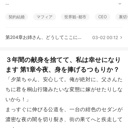
短編傑作
だが、それは自惚れに過ぎなかったようだ。彼の心、そ
して藤本家における“病弱な初恋相手”という存在の大き
契約結婚
マフィア
世界観-都市
CEO
裏切
さを、彼女は完全に見誤っていたのだ。

従順に尽くし、肩身の狭い思いに耐え続けた3年間。そ
第204章お姉さん、どうしてここに？ (パート2)
03-02 00:12
の代償として彼が突きつけてきたのは、涙ながらの「他
の男と結婚してくれ」という残酷な嘆願だった。

３年間の献身を捨てて、私は幸せになり
「約束する。半年後に離婚して戻ってくればいい。その
ます 第1章今夜、身を捧げるつもりか？
時は必ず交際を公表して、君を正式な妻として盛大に迎
え入れるから」

「夕菜ちゃん、安心して。俺が絶対に、父さんた
その言葉に、夕菜の心は完全に冷え切った。彼女は絶望
ちに君を桐山行隆みたいな変態に嫁がせたりしな
を振り払い、圭佑とは二度と交わらない別の道を歩む決
いから！」
意をする。

まっすぐに伸びる公道を、一台の紺色のセダンが
今さら優しさを見せる圭佑に対し、彼女は幾度となく冷
濃密な夜の闇を切り裂き、街の果てへと疾走して
淡に背を向けた。「夫に対して恥じるような真似は絶対
にしない」――そう固く誓って。
