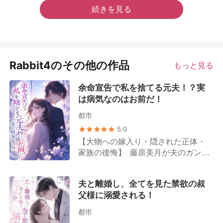
続きを見る
Rabbit4のその他の作品
もっと見る
余命宣告で私を捨てる元夫！？実
は病気なのはお前だ！
都市
5.0
【大物への嫁入り・隠された正体・
家族の後悔】 藤原美月が夫のガン検
査報告書を受け取ったその日、夫か
ら離婚を切り出された。 周囲の人間
夫と離婚し、全てを見た禁欲の叔
は皆、ガンを患っているのは藤原美
父様に溺愛される！
月の方だと誤解していた。 姑は露骨
に嫌悪感を示し、「もうすぐ死ぬ人
都市
間が、お金を無駄遣いするんじゃな