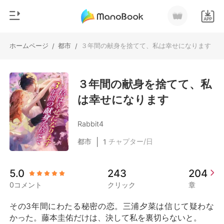
ホームページ
都市
３年間の献身を捨てて、私は幸せになります
/
/
0
ホームページ
チャージ
３年間の献身を捨てて、私
ジャンル
は幸せになります
都市
閲覧履歴
恋愛
Rabbit4
ログアウトします
人狼
|
都市
チャプター/日
1
御曹司
検索
5.0
243
204
マフィア
0コメント
クリック
章
月ランキング
その3年間にわたる秘密の恋。三浦夕菜は信じて疑わな
かった。藤本圭佑だけは、決して私を裏切らないと。
