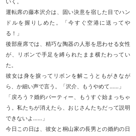
いく。
運転席の藤本沢介は、固い決意を宿した目でハン
かくして、当初は契約のみで結ばれていた夫婦関係は、
やがてかけがえのない“真実の愛”へと変わっていく。

ドルを握りしめた。「今すぐ空港に送ってや
る！」
しかし、それを許せなかったのが圭佑だ。嫉妬と後悔に
目を血走らせ、千里の道を追って彼女にすがりつき、た
後部座席では、精巧な陶器の人形を思わせる女性
だ一度の慈悲を乞うた。

が、リボンで手足を縛られたまま横たわってい
そこへ、圧倒的な品格を纏った男が車から降り立った。
た。
彼は愛おしげに夕菜のふくらんだお腹を撫で、冷ややか
彼女は身を捩ってリボンを解こうともがきなが
な嘲笑を元恋人に投げかける。「藤本社長、私の妻のお
腹も目立ってきた頃ですが……貴方はまだ、過去への未
ら、か細い声で言う。「沢介、もうやめて……」
練を断ち切れないのですか？」
「戻ろう？婚約パーティー、もうすぐ始まっちゃ
う。私たちが消えたら、おじさんたちだって説明
できないよ……」
今日この日は、彼女と桐山家の長男との婚約の日