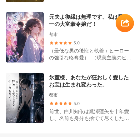
躇うことなく、背伸びをして彼に口
の献身も、妹がついたたった一つの
かった。 高橋家の面々が、人々に羨
付けた。 後になって身勝手な夫は跪
嘘の前ではあまりに無力だった。 彼
望される著名なファッションデザイ
き、「離婚して初めて気づいた、愛
元夫よ復縁は無理です。私は国家
女が実は「偽の令嬢」であることが
ナーや有名監督、大物歌手、人気ア
しているのは君だったと」と懺悔す
一の大富豪令嬢だ！
暴露されると、全てが崩れ去った。
イドルになれたのは、すべて美咲の
る。 しかし、吉瀬栞は冷たく言い放
婚約者には捨てられ、友人は去り、
おかげなのだ。 それにもかかわら
つ。「ごめんなさい、冷淡な男に興
都市
兄たちからは家を追い出される。
ず、妊娠と裏切りの絶望に沈む美咲
味はないの！」
5.0
「田舎の百姓の両親の元へ帰れ」と
に対し、家族は自らの利益のために
（最低な男の後悔と執着＋ヒーロー
いう罵声を浴びせられながら。 鈴木
植物状態の男性との結婚を強要す
の強引な略奪愛） （現実主義のヒロ
瑠香はついに未練を断ち切った。そ
る。 その後、美咲の隠された真の姿
イン＋クールなトップ富豪の後継者
の家と絶縁し、与えていた恩恵を全
が公になると、高橋家の面々は後悔
／天才医師） 片山美月は藤井達也の
て回収する。もう、これ以上耐える
に苛まれることとなる。 元恋人も涙
氷室様、あなたが狂おしく愛した
深い愛情を見てきたが、同時に彼の
つもりはない。 だが、誰も予想して
ながらにすがりついてきた。「俺が
お宝は生まれ変わった。
裏切りも味わうことになった。 結婚
いなかった。「田舎の百姓」と蔑ま
悪かった。子供に免じて、許してく
記念日の当日、藤井達也は幼馴染と
れていた彼女の実の両親が、実はY
れないか？」 その時、冷ややかな声
都市
の密会のため、胃の激痛と大量出血
国の富を牛耳る超大富豪一族だった
が響き渡る。「私の子供が、君と何
5.0
に苦しむ片山美月を路上に置き去り
とは！ 一夜にして、誰からも蔑まれ
の関係がある？」 端正な容貌と冷徹
前世、白川知依は鷹澤蓮矢を十年愛
にする。 片山美月は感情を押し殺
る「偽物」から、三人の兄に溺愛さ
な手腕を持ち、無数の令嬢たちを平
し、名前も身分も捨てて尽くした。
し、彼を騙して離婚協議書にサイン
れる「正真正銘の令嬢」へと華麗な
伏させる鈴木家のトップ・鈴木翔太
五年間の結婚生活の末に待っていた
させると、静かに告げた。「藤井達
る転身を遂げたのだ。 「会議は中断
が歩み寄り、彼女の腰を抱き寄せて
のは、彼と愛人による、残忍な裏切
也、もうあなたはいらない。私の世
だ。すぐに帰国のチケットを。妹を
親しげに囁いた。「美咲、家に帰ろ
りと死だった。 生まれ変わった彼女