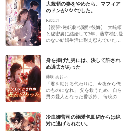
――狂ってしまった。 ――後に、噂
てきた男性だった。 結婚からの3年
物を狙うように、彼女へと急接近し
大統領の妻をやめたら、マフィア
が流れた。かつて傲岸不遜を極めた
間、篠崎梨夏は滝沢正司のために自
てきて——。 やがて、蓮矢は自分の
のドンがパパでした。
あの陸名家の御曹司が、血走った目
身の才能を隠して身分を伏せ、彼を
愚かさに打ちひしがれ、彼女の前に
でマイバッハを飛ばし、狂ったよう
Rabbit4
陰で支える完璧な妻になることだけ
這いつくばって復縁を懇願する。 知
に彼女を追い続けた、と。ただ、憐
【復讐×逆転劇×溺愛×後悔】 大統領
を願っていた。 自分が世界で一番幸
依は冷たく笑みを浮かべ、隣の男の
れみの一瞥を乞うためだけに……。
と秘密裏に結婚して3年、藤堂柚は愛
せな女性だと思っていた彼女に、現
腕にしなだれかかる。「元夫さん、
のない結婚生活に耐え忍んでいた。
実は残酷な仕打ちを下す。 夫は、不
よく見て。今、私の隣にいる人は、
母親の葬儀の場に、夫の長谷川彰は
治の病に冒された篠崎家の偽りの令
あなたとは比べ物にならないほど素
思い人である柏木詩織を伴って出席
嬢・篠崎真奈の夢を叶えるため、梨
晴らしいの」
した。彼が放った「おばさん」とい
身を捧げた男には、決して許され
夏の実の両親や兄と結託し、真奈と
う冷たい一言が、3年間の情を完全に
ぬ過去があった
盛大な結婚式を挙げたのだ。 「法的
断ち切った。 さらに皮肉なことに、
な効力のない偽の結婚式だ。死にゆ
藤咲 あおい
母親が8ヶ月もの間待ち続けた移植用
く人間に目くじらを立てる必要があ
「君を助ける代わりに、今夜から俺
の心臓は、あろうことか長谷川の手
るのか？」 悪びれない夫の態度と家
のものになれ」 父を救うため、自ら
によって奪われ、彼の愛する人へと
族の冷たい視線に心底失望した篠崎
男の愛人となった香坂鈴。 毎晩のよ
与えられていたのだ。 「愛されてい
梨夏は、離婚協議書を残し、身一つ
うに名前を囁きながら、彼は欲望を
ない方こそ、泥棒猫なのよ」柏木詩
で家を出る。 周囲の誰もが、これは
刻み込む。 やがて鈴は、彼の優しさ
織は彼女の耳元でそう嘲笑った。 藤
専業主婦が夫の気を引くための駆け
と狂気に溺れていく―― しかし彼に
冷血御曹司の溺愛包囲網からは絶
堂柚はついに見切りをつけ、離婚届
引きに過ぎないと思い込んでいた。
は、すでに婚約者がいた。 身を引い
対に逃げられない。
にサインをしてその場を去る。 これ
ベンチャーキャピタルの創設者、ト
た彼女の前に現れたのは、彼の宿
からは孤独に生きていくのだと思っ