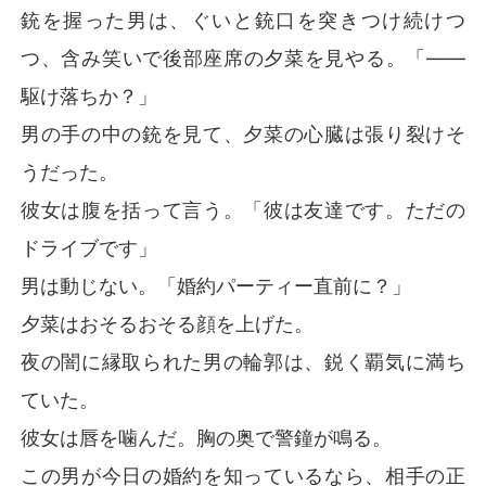
銃を握った男は、ぐいと銃口を突きつけ続けつ
つ、含み笑いで後部座席の夕菜を見やる。「――
駆け落ちか？」
男の手の中の銃を見て、夕菜の心臓は張り裂けそ
うだった。
彼女は腹を括って言う。「彼は友達です。ただの
ドライブです」
男は動じない。「婚約パーティー直前に？」
夕菜はおそるおそる顔を上げた。
夜の闇に縁取られた男の輪郭は、鋭く覇気に満ち
ていた。
彼女は唇を噛んだ。胸の奥で警鐘が鳴る。
この男が今日の婚約を知っているなら、相手の正