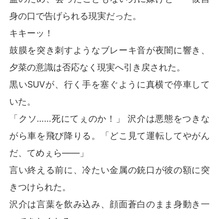
身の口で告げられる現実だった。
キキーッ！
鼓膜を突き刺すようなブレーキ音が夜闇に響き、
夕菜の意識は否応なく現実へ引き戻された。
黒いSUVが、行く手を塞ぐように真横で停車して
いた。
「クソ……死にてぇのか！」 沢介は悪態をつきな
がら車を飛び降りる。「どこ見て運転してやがん
だ、てめぇら――」
言い終える前に、冷たい金属の銃口が彼の額に突
きつけられた。
沢介は言葉を飲み込み、顔面蒼白のまま身動き一