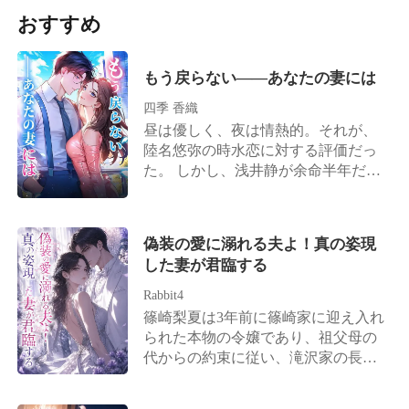
界から出て行って」 離婚後、片山美
虐める奴は私が許さん」と憤る覇王
う」
は、迷わず動いた。偽りの愛人を完
おすすめ
月はトップ富豪の令嬢としての身分
のごときCEOの長兄。 「研究中止
膚なきまでに追い詰め、クズ男を躊
を取り戻し、3人の兄から社交界で誰
だ、今すぐ妹を迎えに行く」と急ぐ
躇なく蹴り捨て、離婚協議書を叩き
よりも寵愛を受ける存在となる。 過
世界的科学者の次兄。 「コンサート
つける。 「鷹澤蓮矢、クズにはクズ
もう戻らない――あなたの妻には
ちに気づいた藤井達也は、焦燥に目
は延期してくれ、僕の妹より大切な
がお似合いだわ。二人で地獄の底ま
を赤くして協議書を粉々に引き裂い
ものなんてない」と断言する天才音
四季 香織
で腐れ縁を続けて、二度と誰の人生
た。「誰が離婚すると言った、俺は
楽家の三兄。 そのニュースは瞬く間
昼は優しく、夜は情熱的。それが、
も汚さないでくれる？」 誰もが知っ
認めない！」 ―― 篠原蒼真は業界
に駆け巡り、社交界は騒然となっ
陸名悠弥の時水恋に対する評価だっ
ていた。知依は蓮矢に心底溺れてい
でも有名な御曹司であり、手の届か
た！ かつての家族は悔やんでも後の
た。 しかし、浅井静が余命半年だと
たことを。だからこそ、彼らは嘲笑
ない存在の男だ。 片山美月は彼に関
祭り。元婚約者は掌を返して復縁を
告げると、陸名悠弥は時水恋にため
しながら待っていた——彼女が泣き
わりたくなかったが、なぜか幾度と
迫り、求婚者たちが門前に行列を作
らいもなく離婚を切り出す。 「彼女
ながら縋りつく姿を。 だが、彼女が
なく遭遇してしまう。 宴会の席で、
る事態に。 だが、鈴木瑠香が反応す
を安心させるためだ。半年後にまた
振り返った瞬間、景色は一変する。
片山美月が最低な男に付きまとわれ
偽装の愛に溺れる夫よ！真の姿現
る隙さえ与えなかった。名門中の名
復縁すればいい」 彼は時水恋がずっ
五台の超高級車が連なる出迎え。引
ていたところ、篠原蒼真が颯爽と現
した妻が君臨する
門・加藤家の御曹司にして、海軍大
とその場で待っていると信じていた
き継がれる、数千億単位の莫大な遺
れ、彼女を連れ去った。 片山美月が
将の称号を持つ男が、一枚の婚姻届
が、彼女はもう目が覚めていた。 涙
Rabbit4
産。本物のトップ令嬢として舞い戻
うつむいて感謝を伝えると、彼は彼
を突きつけたのだ。その衝撃は、上
は枯れ果て、時水恋の心も死んだ。
篠崎梨夏は3年前に篠崎家に迎え入れ
った彼女を、街中の御曹司たちが狂
女を見下ろし、耳元で低く囁いた。
流社会を根底から揺るがしていく
こうして偽りの離婚は、本当の別れ
られた本物の令嬢であり、祖父母の
ったように追いかけ始めたのだ。 そ
「感謝するより、君に篠原の妻にな
――！
となった。 子を堕ろし、人生を再出
代からの約束に従い、滝沢家の長
れだけじゃない。女を寄せ付けず、
ってほしい」
発させる。 時水恋は去り、二度と振
男・滝沢正司と政略結婚した。 相手
冷酷非道の帝王と恐れられる氷室グ
り返らなかった。 だが、陸名悠弥は
は彼女が7年もの間、一途に想い続け
ループ社長・氷室景吾までもが、獲