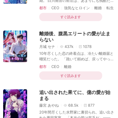
期。 白川南音の前世は、あまりにも残酷だっ
まれていた彼女の実の両親が、実はY国の富
た。 だが生まれ変わった今、彼女はもう騙さ
都市
CEO
強気なヒロイン
離婚
転生
を牛耳る超大富豪一族だったとは！ 一夜にし
れない。 恩？恋？同情？——そんなもの、全
て、誰から
て捨てて構わない。 渾身の力で裏切り者を潰
すぐ読みます
し、没落した一族を再興し、彼女は今度こそ
人生を取り戻す。 そして再び出会ったのは、
離婚後、腹黒エリートの愛が止ま
前世で唯一手の届かなかった男。 「前回は間
に合わなかった。でも今度こそ、君を迎えに
らない
来た」 ——復讐と再生、そして予期せぬ愛が
月城 セナ
437k
1078
交錯する、逆転ヒロイン・ロマンス。
10年尽くした恋の終着点は、冷たい離婚届と
嘲笑だった。 「跪いて頼めば、戻ってやって
もいい」——冷泉木遠のその言葉に、赤楚悠
都市
CEO
離婚
はきっぱりと背を向ける。 三ヶ月後、世間が
震えた。 彼女は世界的ブランド“LX”の正体不
すぐ読みます
明のデザイナー、億を動かす実業家、そし
て…伝説の男・周藤社長に溺愛される女。 跪
追い出された果てに、億の愛が始
いて懇願する冷家に、彼女はただ一言。 「今
の私は、あなたたちには高嶺の花すぎるの」
まる
——逆転と誇りに満ちた、爽快リベンジ・シ
藤宮 あやね
68.5k
877
ンデレラストーリー！
20年間尽くした水野家に裏切られ、追い出さ
れた恩田寧寧。 「本当の親は貧乏だ」——そ