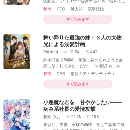
瀬結衣。 どうせすぐ破産すると言う彼を支え
中が唖然とした。なぜ!? 誰もが信じなかっ
るつもりだったが——なぜか彼は異常に頼れ
都市
CEO
魅力的
電撃結婚
た。栄光の申し子・高木峻一が、無能で醜い
る。 ピンチのたびに現れては完璧に解決。ど
と蔑まれた
正体を隠す
甘美
ロマンス
う見ても“運だけ”じゃない！ 実はその正体、
すぐ読みます
世界一の大富豪・朝倉誠司。 「これが君
の“運の良さ”だよ」 ——波乱のスタートだっ
舞い降りた最強の妹！３人の大物
た“契約結婚”は、いつしか本物の愛へと変わ
っていく。
兄による溺愛計画
Rabbit4
10.5k
447
鈴木瑠香は5年間、家族に認められようと必
死に尽くしてきた。だが、その献身も、妹が
ついたたった一つの嘘の前ではあまりに無力
都市
CEO
複数のアイデンティティ
だった。 彼女が実は「偽の令嬢」であること
ラブラブ
が暴露されると、全てが崩れ去った。婚約者
すぐ読みます
には捨てられ、友人は去り、兄たちからは家
を追い出される。「田舎の百姓の両親の元へ
小悪魔な君を、甘やかしたい――
帰れ」という罵声を浴びせられながら。 鈴木
瑠香はついに未練を断ち切った。その家と絶
病み系社長の愛情攻撃
縁し、与えていた恩恵を全て回収する。も
花園 みお
21.7k
198
う、これ以上耐えるつもりはない。 だが、誰
裏切り、中傷、家族の崩壊、そして悲劇の最
も予想していなかった。「田舎の百姓」と蔑