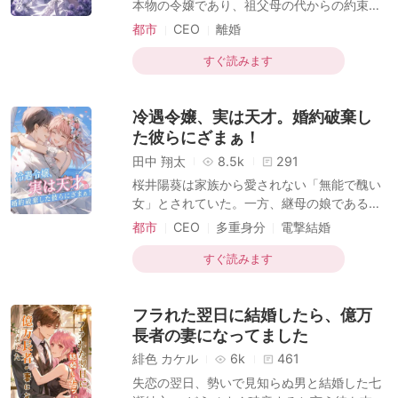
本物の令嬢であり、祖父母の代からの約束に
高峰のレシピ開発者も、舞踊界のカリスマも
従い、滝沢家の長男・滝沢正司と政略結婚し
都市
CEO
離婚
――すべて彼女。 そして後日、出会
た。 相手は彼女が7年もの間、一途に想い続
複数のアイデンティティ
ドラマチック
けてきた男性だった。 結婚からの3年間、篠
すぐ読みます
世界観-都市
崎梨夏は滝沢正司のために自身の才能を隠し
て身分を伏せ、彼を陰で支える完璧な妻にな
冷遇令嬢、実は天才。婚約破棄し
ることだけを願っていた。 自分が世界で一番
幸せな女性だと思っていた彼女に、現実は残
た彼らにざまぁ！
酷な仕打ちを下す。 夫は、不治の病に冒され
田中 翔太
8.5k
291
た篠崎家の偽りの令嬢・篠崎真奈の夢を叶え
桜井陽葵は家族から愛されない「無能で醜い
るため、梨夏の実の両親や兄と結託し、真奈
女」とされていた。一方、継母の娘である山
と盛大な結婚式を挙げたのだ。 「法的な効力
口莉子は才色兼備で、間もなく名門一族の後
都市
CEO
多重身分
電撃結婚
のない偽の結婚式だ。死にゆく人間に目くじ
継者・高木峻一と結婚することになり、栄華
契約結婚
甘美
を極めていた。 人々は皆、強い者に媚びへつ
すぐ読みます
らい、弱い者を踏みつけた。山口莉子は特に
傲慢で、「桜井陽葵、あなたは永遠に犬のよ
フラれた翌日に結婚したら、億万
うに私の足元に踏みつけられるのよ！」と高
らかに言い放った。 しかし、結婚式当日。
長者の妻になってました
人々が目にしたのは、豪華なウェディングド
緋色 カケル
6k
461
レスを纏い、高木家に嫁いだ桜井陽葵の姿だ
失恋の翌日、勢いで見知らぬ男と結婚した七
った。逆に山口莉子は笑いものにされる。 街