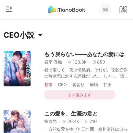
0
ホームページ
CEO小説
チャージ
ジャンル
もう戻らない――あなたの妻には
四季 香織
123.8k
850
都市
閲覧履歴
昼は優しく、夜は情熱的。それが、陸名悠弥
恋愛
の時水恋に対する評価だった。 しかし、浅井
ログアウトします
静が余命半年だと告げると、陸名悠弥は時水
人狼
都市
CEO
裏切り
離婚
甘美
恋にためらいもなく離婚を切り出す。 「彼女
マフィア
を安心させるためだ。半年後にまた復縁すれ
すぐ読みます
検索
ばいい」 彼は時水恋がずっとその場で待って
御曹司
いると信じていたが、彼女はもう目が覚めて
この愛を、生涯の君と
いた。 涙は枯れ果て、時水恋の心も死んだ。
月ランキング
こうして偽りの離婚は、本当の別れとなっ
笹原光
20.4k
710
た。 子を堕ろし、人生を再出発させる。 時
一方的な愛を捧げた三年間、森川清緒は自ら
水恋は去り、二度と振り返らなかった。 だ