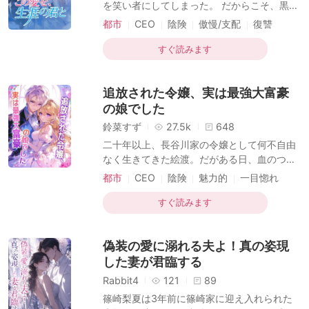
短編傑作
を笑い者にしてしまった。 だからこそ、黒田
が、陸名悠弥は――狂ってしまった。 ――後
玄也に「仕事か離婚か」という二者択一を迫
都市
CEO
陰険
傲慢/支配
復讐
に、噂が流れた。かつて傲岸不遜を極めたあ
られた際、森川清緒は迷うことなく離婚を選
離婚
現代
の陸名家の御曹司が、血走った目でマイバッ
んだのだ。彼女は決意した。かつての理性的
すぐ読みます
ハを飛ばし、狂ったように彼女
で、美貌と才気を兼ね備えた「森川医薬」の
継承者に戻ることを。 その後。 元夫である
追放された令嬢、実は最強大富豪
黒田玄也は、一族郎党を引き連れて復縁を懇
願しに跪くこととなる。 しかし、森川清緒の
の娘でした
背後は規格外だった。実父は財界の覇者、実
鈴菜すず
27.5k
648
母は森川家二十三代目の最高峰の医師、兄は
二十年以上、長谷川家の令嬢として何不自由
表と裏の世界に顔が利き妹を溺愛する腹黒社
なく生きてきた絵渡。だがある日、血のつな
長、そして弟は芸能界のドン。 そうそう……
がりはないと突きつけられ、本当の令嬢に陥
都市
CEO
陰険
魅力的
一目惚れ
もう一人。「芸能界で真面目にやらなければ
れられ、養父母から家を追い出される。瞬く
実家の千億の遺産を継がせる」と脅
現代
間に、街中の笑い者となった。 絵渡は背を向
すぐ読みます
けて農民の両親の家へ戻ったが、次の瞬間、
まさかの人物に見つかった。 それは――彼女
偽装の愛に溺れる夫よ！真の姿現
の本当の父親であり、城一の大富豪だった。
兄たちはそれぞれの世界で頂点を極めた天
した妻が君臨する
才。 小柄な彼女を、家族は惜しみなく愛し守
Rabbit4
121
89
った。 しかしやがて知る――この妹は、ただ
篠崎梨夏は3年前に篠崎家に迎え入れられた
の令嬢ではなかった。 伝説級ハッカーも、最