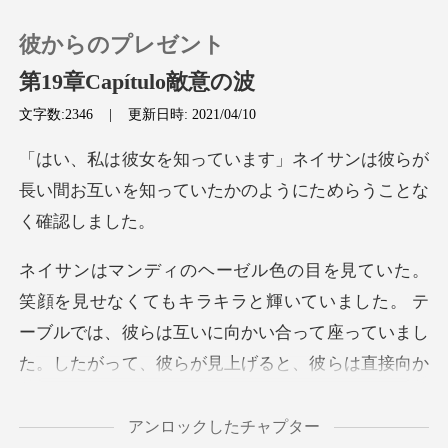
彼からのプレゼント
第19章Capítulo敵意の波
文字数:2346
|
更新日時: 2021/04/10
0
サンは彼らが
長い間お互いを知っていた
チャージ
閲覧履歴
ログアウトします
たがって、彼らが見上げると、彼らは直接向か
検索
い合った。 ネイサンは、マンディの色白の肌が視線
を合わせると自動的に赤くなるのに気づきました。
アンロックしたチャプター