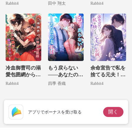
家一の大富豪令
した彼らにざま
物兄による溺愛
Rabbit4
田中 翔太
Rabbit4
嬢だ！
ぁ！
計画
冷血御曹司の溺
もう戻らない
余命宣告で私を
愛包囲網からは
――あなたの妻
捨てる元夫！？
絶対に逃げられ
には
実は病気なのは
Rabbit4
四季 香織
Rabbit4
ない。
お前だ！
開く
アプリでボーナスを受け取る