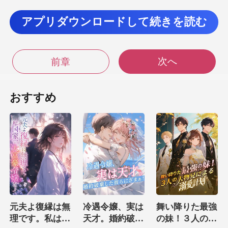
彼女の無邪気
アプリダウンロードして続きを読む
次へ
前章
私たちの
病院で最年少の外科医です。 彼女
おすすめ
元夫よ復縁は無
冷遇令嬢、実は
舞い降りた最強
理です。私は国
天才。婚約破棄
の妹！３人の大