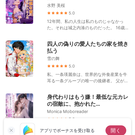
なかった、私の病気の症状だ。 電話の向こ
水野 美桜
消えた。 「本当に…格好いい人だわ」彼女
うで、彼が笑う。 残酷で、醜い笑い声。
の罪悪感はすぐに恥ずかしさに変わった。
5.0
「そんなに辛いなら、その屋上から飛び降
そこで、その男に金を残され、そして立ち
りればいい。お似合いの結末だ」 「わかっ
12年間、私の人生は私のものじゃなかっ
去った。 目が覚めたその男、カーは驚い
た」 と、私は囁いた。 そして、私はビル
た。それは城之内湊のものだった。 16歳の
た。「あの女、俺に金を払ったのか？俺を
の縁から、何もない空へと足を踏み出し
とき、母の癌治療費のために、私は彼の一
ホスト扱いした？！」と怒鳴った。「ここ
た。
家に売られた。IT財閥の跡継ぎである彼の
四人の偽りの愛人たちの家を焼き
の支配人を呼べ、監視カメラの映像を見せ
付き人になり、秘書になり、そして最後に
払う
ろ」眉をひそめた彼はアシスタントに命令
は、彼の恋人になった。 そんなある日、彼
した。「昨夜、俺の部屋に誰がいたか知り
雪の舞
の幼馴染である佳純が街に帰ってきた。彼
たいんだ」 —あの女を見つけたら、ただで
は私に、彼女と結婚すると告げ、手切れ金
5.0
は済まさないぞ— そして、物語はどうなる
を提示した。私の12年間の人生の対価とし
私、一条瑛麗奈は、世界的な外食産業を牛
のだろうか？
て、数億円を。
耳る一条グループの唯一の後継者。 父が引
き取った四人の孤児は、私の守護者であ
り、未来の夫候補として育てられた。 で
身代わりはもう嫌！最低な元カレ
も、私の心はたった一人、神崎達也だけの
の宿敵に、抱かれた…
ものだった。 けれど、彼は私を愛してはい
Monica Moboreader
なかった。 彼が愛していたのは、私が後援
していたインターンの月島瑠奈。 私との結
5.0
婚は、遺産を確保するためのビジネスディ
二番手でいることは、私のDNAに組み込ま
開く
アプリでボーナスを受け取る
ールに過ぎないと、彼は瑠奈に約束してい
れているようなものだ。 姉は愛も、注目