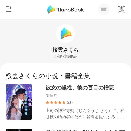
0
ホームページ
チャージ
ジャンル
桜雲さくら
小説2部発表
都市
閲覧履歴
恋愛
桜雲さくらの小説・書籍全集
ログアウトします
人狼
彼女の犠牲、彼の盲目の憎悪
御曹司
御曹司
検索
マフィア
5.0
上司の神宮寺朔（じんぐうじ さく）に、私
月ランキング
は彼の婚約者のために骨髄を提供すること
を強要された。 彼女が、体に傷がつくのを
怖がったからだ。 7年間、私は幼馴染だっ