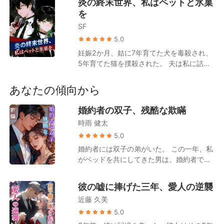
炎の終末世界、私はペットと氷菓
短編傑作
た男のアシスタントを務めてきた。 今では
を
私を憎悪する、その男の。 でも、彼の婚約
SF
者、姫川玲奈（ひめかわ れいな）が欲しが
ったのは、私の骨髄だけじゃなかった。 彼
5.0
女は、私に消えてほしかった。 彼女は私
妊娠2か月、姑に7年育てた犬を毒殺され、
に、5億円の贈答品を破壊した濡れ衣を着
5年育てた猫を撲殺された。 夫は私に詰め
せた。 朔は私に、砕けたクリスタルの破片
寄った。「うちの子どもと、その犬猫と、
の上に膝をつかせ、膝が血に染まるまで許
どっちが大事なんだ!?」 やがて、灼熱の終
あなたの傾向から
さなかった。 彼女は私に、パーティーでの
末世界が訪れた。彼らは、私が子どもを産
暴行の罪をなすりつけた。 彼は私を逮捕さ
んだあとで――私を家から追い出した。 私
婚約者の双子、残酷な欺瞞
せ、私は留置場で血まみれになるまで殴ら
は、容赦ない太陽に炙られ、生きたまま焼
れた。 そして、私が漏らしたわけでもない
時雨 健太
け死んだ。 ……目を覚ますと、世界が崩壊
セックスビデオのことで彼を罰するため、
5.0
する直前に戻っていた。 私はすぐさま堕胎
彼は私の両親を誘拐した。 未完成の超高層
し、大切な子たちを抱えて脱出。 極限の高
婚約者には双子の弟がいた。 この一年、私
ビルのクレーンから、地上数百メートルの
温に襲われる中、姑一家は命からがらの暮
がベッドを共にしてきた男は、婚約者では
高さに両親を吊るし上げ、その光景を私に
らしを強いられることとなる。 そのころ私
なかった。 私が愛した男は、ただの役者、
見せつけた。 私のスマホが鳴る。彼の、冷
は、自分で建てた安全なシェルターで、ア
影武者だったと知った。 本当の婚約者、一
たく勝ち誇ったような声が響いた。 「もう
彼の嘘に捧げた三年、愛人の逆襲
イスを食べ、冷房を浴びながら、猫を撫
条蓮（いちじょう れん）は、義理の妹であ
反省したか、紗良？謝る気になったか？」
近藤 久美
で、犬と戯れて、誰よりも幸せに過ごして
る香織（かおり）と密かに結婚していたの
彼が話している最中、ロープが、切れた。
いた。
だ。 彼らの計画は、単なる入れ替わりより
5.0
両親が、闇へと吸い込まれていく。 恐ろし
もずっとおぞましいものだった。 私を双子