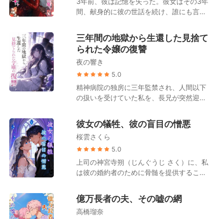
3年前、彼は記憶を失った。彼女はその3年
いほどの静けさが、私を包んだ。 口の中に
の弟と結婚させ、その後「事故」を装って
間、献身的に彼の世話を続け、誰にも言え
血の味が広がる。彼が最後まで知ることの
私の角膜を香織に移植するという、血も涙
ない「愛人」としてそばにいた。 ところが
なかった、私の病気の症状だ。 電話の向こ
もない計画。 私がその陰謀に気づくと、香
ある日突然、彼が実は記憶を失っていなか
うで、彼が笑う。 残酷で、醜い笑い声。
三年間の地獄から生還した見捨て
織は私に暴行の濡れ衣を着せた。 私を守る
ったことを知ってしまう。さらに、彼と本
「そんなに辛いなら、その屋上から飛び降
られた令嬢の復讐
と誓ったはずの蓮は、私が床に血を流して
命と呼ばれる女こそが、自分の父を死に追
りればいい。お似合いの結末だ」 「わかっ
倒れるまで、鞭で打たせた。 そして香織は
夜の響き
いやった真犯人であることも――。 彼女は
た」 と、私は囁いた。 そして、私はビル
蓮の祖父を殺害し、その罪を私になすりつ
胸の痛みに耐えながら証拠を集め、2人の
5.0
の縁から、何もない空へと足を踏み出し
けた。 彼はためらうことなく、私を精神病
結婚式当日、彼らをそのまま牢獄へと送り
た。
精神病院の独房に三年監禁され、人間以下
院に放り込み、朽ち果てさせようとした。
込む。 その時になってようやく、彼は気づ
の扱いを受けていた私を、長兄が突然迎え
彼は一度として、彼女の嘘を疑わなかっ
く。本当に愛していたのは、最初から彼女
に来た。 その目的は、妹の雅と私の元婚約
た。 五年間愛していると言い続けた女を、
だったのだと。 だが――遅すぎた愛情な
者の婚約パーティーで、三年前の事件を全
いとも簡単に捨てたのだ。 でも、彼らは一
彼女の犠牲、彼の盲目の憎悪
ど、雑草よりも無価値。彼女はとっくに、
列席者の前で土下座して謝罪させることだ
つ忘れていた。 私はただの遠野詩織（とお
彼を捨て去っていた。
桜雲さくら
った。 会場の裏で次兄に首を絞められ殺さ
の しおり）、無力な孤児ではない。 私は
れかけた私を見て、母は心配するどころか
5.0
西園寺暁（さいおんじ あきら）。 巨大財
世間体を気にして、汚い物でも扱うかのよ
上司の神宮寺朔（じんぐうじ さく）に、私
閥の令嬢なのだから。 あの地獄から救い出
うにスカーフを投げつけ痣を隠すよう命じ
は彼の婚約者のために骨髄を提供すること
された後、私は自分の死を偽装し、姿を消
た。 彼らにとって私は、愛しの妹の幸せを
を強要された。 彼女が、体に傷がつくのを
した。 そして今、私は戻ってきた。 新し
引き立て、西園寺家の汚点をすべて被るた
怖がったからだ。 7年間、私は幼馴染だっ
い人生を、今度こそ自分のために生きるた
億万長者の夫、その嘘の網
めの使い捨ての道具でしかなかった。 三年
た男のアシスタントを務めてきた。 今では
めに。
前、私を罠にはめ、身を裂くような苦痛の
高橋瑠奈
私を憎悪する、その男の。 でも、彼の婚約