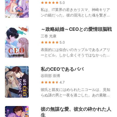
地獄へ突き落としたのは他でもない彼らだ
者、姫川玲奈（ひめかわ れいな）が欲しが
5.0
った。 心身を壊される絶望の中で、私の中
ったのは、私の骨髄だけじゃなかった。 彼
私は、IT業界の若きカリスマ、神崎キリア
にあった家族への僅かな情はすでに完全に
女は、私に消えてほしかった。 彼女は私
ンの錨だった。彼の混沌とした魂を繋ぎ止
灰となっていた。 私は静かにスカーフを首
に、5億円の贈答品を破壊した濡れ衣を着
められる、唯一の存在。 でも、私の弟が死
に巻き、華やかなステージの中央へと歩み
せた。 朔は私に、砕けたクリスタルの破片
にかけている時、キリアンは命を救うため
出た。 「大変申し訳ございません。全ては
～政略結婚～CEOとの愛情頭脳戦
の上に膝をつかせ、膝が血に染まるまで許
のお金を、愛人に渡した。数億円もする猫
わたくしの不徳の致すところでございま
さなかった。 彼女は私に、パーティーでの
三巻 光康
の保護施設を建てるために。 弟が死んだ
す」 彼らが望む完璧な謝罪を演じきり、こ
暴行の罪をなすりつけた。 彼は私を逮捕さ
後、彼は事故で血を流す私を置き去りにし
5.0
の狂った家族を一つ残らず破滅させるため
せ、私は留置場で血まみれになるまで殴ら
て、その女を助けに行った。 そして最後の
表面的には似合いのカップルであるメアリ
の反撃が、今ここから始まる。
れた。 そして、私が漏らしたわけでもない
裏切り。離婚を申請しようとした時、私た
ーとビル。しかし全くそうではなかった。
セックスビデオのことで彼を罰するため、
ちの結婚そのものが、巧妙に偽造された嘘
母親の医療費と引き換えに、彼女は彼の結
彼は私の両親を誘拐した。 未完成の超高層
だったと知った。 彼は、私が決して離れら
婚の契約を結んだのだ。そしてある日、劇
ビルのクレーンから、地上数百メートルの
私のCEOであるパパ
れないように、自分自身のものを何も持て
的なことが起こった。 誰が最初に一線を越
高さに両親を吊るし上げ、その光景を私に
ないように、偽りの世界を築き上げてい
谷田部 崇博
えたのか、誰が最初にこの愛情頭脳戦を始
見せつけた。 私のスマホが鳴る。彼の、冷
た。 だから私は、何年も前に一度だけ断っ
めたのか、誰にもわからないが、それがす
4.7
たく勝ち誇ったような声が響いた。 「もう
た男に電話をかけ、彼の帝国を焼き尽くす
でに始まった！
彼氏と親友にはめられたニコールは、見知
反省したか、紗良？謝る気になったか？」
計画を始めた。
らぬ謎の男と一夜を過ごした。あの素敵な
彼が話している最中、ロープが、切れた。
一夜を楽しんだ彼女だが、翌朝目が覚める
両親が、闇へと吸い込まれていく。 恐ろし
と、自分のしたことに罪悪感を感じずには
いほどの静けさが、私を包んだ。 口の中に
彼の無謀な愛、彼女の砕かれた人
いられなかった。しかし隣に横たわってい
血の味が広がる。彼が最後まで知ることの
生
る男の顔を見たとたん、すべての罪悪感が