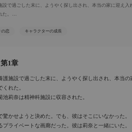
施設で過ごした末に、ようやく探し出され、本当の家に迎え入れ
五年間
た。

第6章
奈は精神科施設に収容された。

五年間
りの恋
キャラクターの成長
第7章
五年間
かせようと決めた。でも、彼はそこにいなかった。

第8章
第1章
ライベートな画廊だった。彼は莉奈と一緒にいた。

五年間
第9章
養護施設で過ごした末に、ようやく探し出され、本当の
うな笑顔で、私の夫と、彼らの五歳になる息子の隣に立っていた
五年間
でくれた。
第10章
を見た。今朝、私にしてくれたのと同じ、愛情のこもった、慣れ
菊池莉奈は精神科施設に収容された。
た。

で驚かせようと決めた。でも、彼はそこにいなかった。
、彼がすでに公園全体を息子に約束していたために断られたのだ
るプライベートな画廊だった。彼は莉奈と一緒にいた。