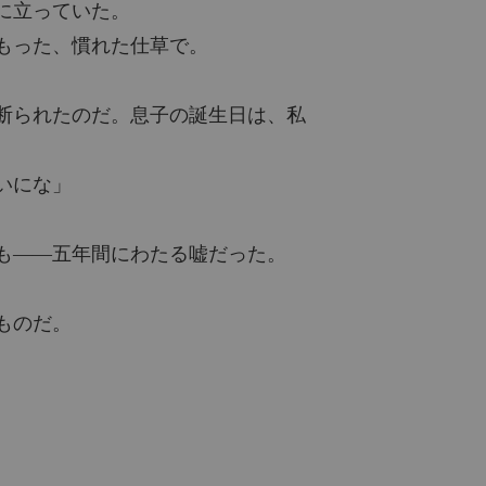
に立っていた。
もった、慣れた仕草で。
断られたのだ。息子の誕生日は、私
にわたる嘘だった。

いにな」
も――五年間にわたる嘘だった。
ものだ。