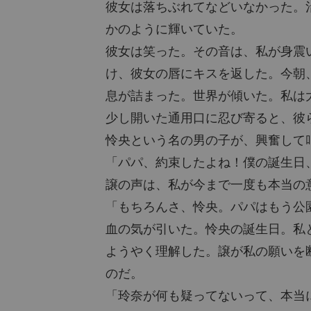
彼女は落ちぶれてなどいなかった。
かのように輝いていた。
彼女は笑った。その音は、私が身震
け、彼女の唇にキスを返した。今朝
息が詰まった。世界が傾いた。私は
少し開いた通用口に忍び寄ると、彼
怜央という名の男の子が、興奮して
「パパ、約束したよね！僕の誕生日
譲の声は、私が今まで一度も本当の
「もちろんさ、怜央。パパはもう公
血の気が引いた。怜央の誕生日。私
ようやく理解した。譲が私の願いを
のだ。
「玲奈が何も疑ってないって、本当