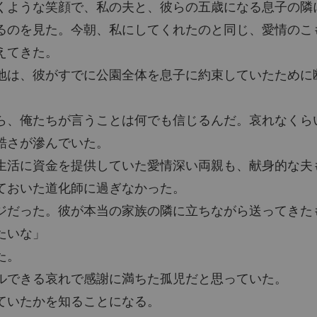
くような笑顔で、私の夫と、彼らの五歳になる息子の隣
俺たちが言うことは何でも信じるんだ。哀れなくらいにな」

るのを見た。今朝、私にしてくれたのと同じ、愛情のこ
滲んでいた。

えてきた。
地は、彼がすでに公園全体を息子に約束していたために
に資金を提供していた愛情深い両親も、献身的な夫も――五年間
た道化師に過ぎなかった。

ら、俺たちが言うことは何でも信じるんだ。哀れなくら
った。彼が本当の家族の隣に立ちながら送ってきたものだ。

酷さが滲んでいた。
生活に資金を提供していた愛情深い両親も、献身的な夫
」

ておいた道化師に過ぎなかった。
ジだった。彼が本当の家族の隣に立ちながら送ってきた
たいな」
きる哀れで感謝に満ちた孤児だと思っていた。

た。
ルできる哀れで感謝に満ちた孤児だと思っていた。
たかを知ることになる。
ていたかを知ることになる。