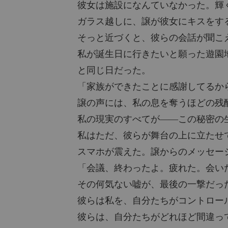
彼女は施設になんていなかった。輝
「家族ができたことに感謝してるから、
ガラス越しに、譲が彼女にキスをす
譲の声には、私の息を奪うほどの残酷さが
そっと近づくと、彼らの会話が聞こ
私が誕生日に行きたいと願った遊園
私の現実のすべてが――この秘密の生活
と同じ日だった。
私はただ、彼らが舞台の上に立たせておい
「家族ができたことに感謝してるか
スマホが震えた。譲からのメッセージだ
譲の声には、私の息を奪うほどの残
私の現実のすべてが――この秘密の
「会議、終わったよ。疲れた。会いたいな
私はただ、彼らが舞台の上に立たせ
スマホが震えた。譲からのメッセー
その何気ない嘘が、最後の一撃だった。

「会議、終わったよ。疲れた。会い
彼らは私を、自分たちがコントロールで
その何気ない嘘が、最後の一撃だっ
彼らは私を、自分たちがコントロー
彼らは、自分たちがどれほど間違ってい
彼らは、自分たちがどれほど間違っ