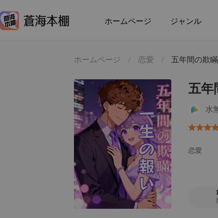
ホームページ
ジャンル
ホームページ
/
恋愛
/
五年間の欺瞞
五年
水
恋愛