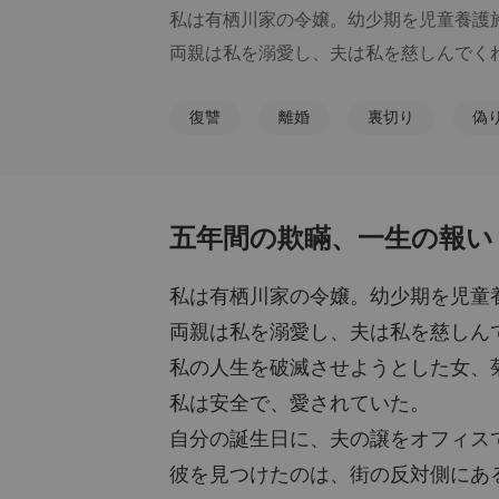
私は有栖川家の令嬢。幼少期を児童養護
両親は私を溺愛し、夫は私を慈しんでくれ
私の人生を破滅させようとした女、菊池莉
復讐
離婚
裏切り
偽
私は安全で、愛されていた。

自分の誕生日に、夫の譲をオフィスで驚
五年間の欺瞞、一生の報い 
彼を見つけたのは、街の反対側にあるプ
私は有栖川家の令嬢。幼少期を児童
彼女は施設になんていなかった。輝くよ
両親は私を溺愛し、夫は私を慈しん
ガラス越しに、譲が彼女にキスをするの
私の人生を破滅させようとした女、
私は安全で、愛されていた。
そっと近づくと、彼らの会話が聞こえてき
自分の誕生日に、夫の譲をオフィス
私が誕生日に行きたいと願った遊園地は
彼を見つけたのは、街の反対側にあ