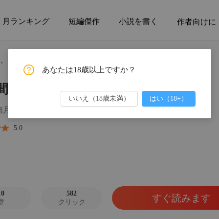
月ランキング
短編傑作
小説を書く
作者向けに
第1
、一生の報い
あなたは18歳以上ですか？
五年間
間の欺瞞、一生の報い
第1章
いいえ（18歳未満）
はい（18+）
五年間
無月理子
第2章
5.0
五年間
第3章
五年間
第4章
10
582
すぐ読みます
章
クリック
五年間
第5章