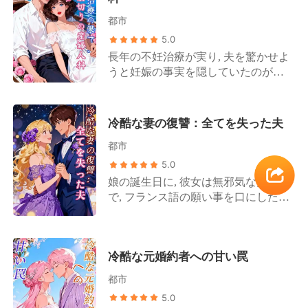
都市
5.0
長年の不妊治療が実り, 夫を驚かせよ
うと妊娠の事実を隠していたのが仇
となった. 産婦人科で鉢合わせたの
は, 愛人の膨らんだお腹を愛おしそう
に撫でる夫の姿だった. 「彩音さんが
冷酷な妻の復讐：全てを失った夫
私を突き飛ばした! 」 愛人の狂言を
都市
鵜呑みにした夫は, 弁解しようとする
私を力任せに突き飛ばした. その衝撃
5.0
で, 私は彼に伝えるはずだった我が子
娘の誕生日に, 彼女は無邪気な笑顔
を, 彼自身の手によって殺されたの
で, フランス語の願い事を口にした.
だ. 激痛に悶える私を一瞥もせず, 彼
「愛奈先生が, 新しいママになります
は「君には失望した」と言い捨て, 愛
ように」 隣にいた夫は満足げに頷き,
人を抱きかかえて去っていった. 彼が
同じくフランス語で答えた. 「いい願
守ったのは愛人の嘘, 彼が殺したのは
冷酷な元婚約者への甘い罠
いだ. 今のママは厳しすぎるから, も
待望の実子. 私は血の海の中で, 彼へ
うすぐいなくなるよ」 二人は顔を見
都市
の愛を完全に断ち切った. 誰もいない
合わせ, 私には言葉が理解できないと
5.0
家に戻り, 離婚届と, 愛人の自作自演
いう確信を持って, クスクスと笑っ