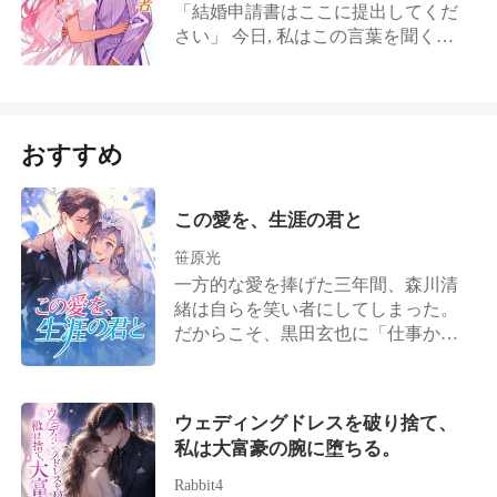
を捉えた監視カメラの映像をテーブ
「結婚申請書はここに提出してくだ
た. 夫は, 私がただの専業主婦だと思
ルに残して, 私は姿を消した. 5年後,
さい」 今日, 私はこの言葉を聞く喜
っている. しかし彼は知らない. 私が
全てを失い, 真実を知って発狂寸前の
びを味わうはずだった. しかし, 一本
フランスの老舗メゾン「KOMIYA」
彼が私の前に現れた. 「許してくれ」
の電話が全てを壊した. 「芽枝が困っ
の令嬢であり, 彼が誇る商社の地位
と足元にすがりつく彼を, 私はゴミを
ているんだ」 婚約者の藤原は, 私の
も, すべて私の実家のコネのおかげだ
見るような冷たい目で見下ろした.
目の前で婚姻届を奪い返し, 元カノの
ということを. そして何より, 娘に最
おすすめ
元へと走り去った. 土砂降りの雨の
初のフランス語を教えたのが, 私だと
中, 私は暴漢に襲われた. 愛犬のハル
いうことも. 目の前で繰り広げられる
が私を守ろうとして, 目の前で蹴り殺
裏切りの喜劇に, 私の心は凍りつい
この愛を、生涯の君と
される. 薄れゆく意識の中で彼に助け
た. 私は妊娠した事実を隠し, 涙を拭
を求めたが, 電話の向こうから聞こえ
笹原光
って冷ややかに微笑んだ. 「そんなに
たのは冷酷な嘲笑だけだった. 「僕が
一方的な愛を捧げた三年間、森川清
新しいママがいいなら, その願い, 叶
お前を助けに行く義理などない」 私
緒は自らを笑い者にしてしまった。
えてあげる」 私は彼らを破滅させる
が死の淵を彷徨っている時, 彼は他の
だからこそ、黒田玄也に「仕事か離
ため, 故郷パリへの片道切符を手配し
女を抱きしめていたのだ. 五年間の献
婚か」という二者択一を迫られた
た.
身は, 裏切りと死という形で報われ
際、森川清緒は迷うことなく離婚を
た. 奇跡的に一命を取り留めた私は,
選んだのだ。彼女は決意した。かつ
ウェディングドレスを破り捨て、
地獄の底から這い上がった. もう, か
ての理性的で、美貌と才気を兼ね備
私は大富豪の腕に堕ちる。
つての従順な私ではない. 私は復讐の
えた「森川医薬」の継承者に戻るこ
鬼となり, 彼に偽りの愛を囁く. 「定
とを。 その後。 元夫である黒田玄也
Rabbit4