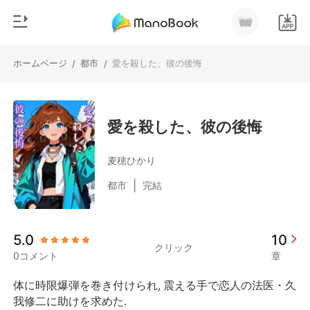
ホームページ
都市
愛を殺した、彼の後悔
/
/
0
ホームページ
チャージ
ジャンル
愛を殺した、彼の後悔
都市
閲覧履歴
麦穂ひかり
恋愛
|
都市
完結
ログアウトします
人狼
御曹司
検索
5.0
10
マフィア
クリック
0コメント
章
月ランキング
体に時限爆弾を巻き付けられ, 震える手で恋人の法医・久
我修二に助けを求めた. 
