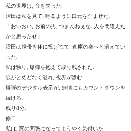
私の世界は, 音を失った.
沼田は私を見て, 嘲るように口元を歪ませた.
「おいおい, お前の男, つまんねぇな. 人を間違えた
かと思ったぜ」
沼田は携帯を床に投げ捨て, 倉庫の奥へと消えてい
った.
私は独り, 爆弾を抱えて取り残された.
涙がとめどなく溢れ, 視界が滲む.
爆弾のデジタル表示が, 無情にもカウントダウンを
続ける.
残り8分.
修二.
私は, 死の間際になってようやく気付いた.