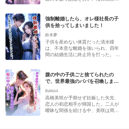
や、彼は待ちきれないとばかりに一
て許しを乞うようになった。 藤原結
たところを高遠陸に救われた。 彼女
枚の離婚届を突きつけてきたのだ。
衣はそんな彼を冷ややかな目で見つ
は高遠陸に一目惚れし、三年間、妻
心は冷たく凍てつき、希望のすべて
め、背を向けてある強大で冷酷な男
として尽くした。それでも、彼の心
強制離婚したら、オレ様社長の子
が灰に帰した彼女は、静かに背を向
の腕の中へと飛び込んだ。 その男は
の中にいる「白月光」の代わりには
供を拾ってしまいました！
けて彼のもとを去った。 ――それか
彼女の腰を抱き寄せ、高橋悠真を見
なれなかった。 誘拐され、命の危機
ら四年後。彼女は、愛らしい男女の
下ろして言い放つ。「藤原結衣は
鈴木夢
に瀕したその時も、彼は元カノを悼
双子を連れて再び舞い戻ってくる。
今、俺の妻だ！」
子供を産めない体質だった清水瞳
んでいた。——ああ、私はこれほど
彼に見つからないよう細心の注意を
は、不本意な離婚を強いられ、四年
までに、憎まれていたのか。 澪の心
払って身を隠していたにもかかわら
間の結婚生活に終止符を打った。 傷
は、もう微塵も残っていなかった。
ず、運命は再び二人を無情に引き合
ついた心を癒やすために地方の小さ
「陸、離婚しましょう」 「俺なし
わせてしまう。 血走った瞳で彼女を
な町へ移り住んだが、そこで偶然に
で、生きていけるのか」 恋に溺れた
激しく見つめ、彼はすがるように告
も一人の男の赤ん坊を拾うことにな
腹の中の子供ごと捨てられたの
自分を捨てた澪は、才能を武器に華
げた。「俺のそばに戻ってきてく
る。 孤独を埋めたいという私心か
で、世界最強のパパを召喚しまし
麗なる復活を遂げる。瞬く間に、世
れ。この二人の子供は、俺の実の子
ら、清水瞳はその子供を手元に残
た。
界が認めるトップデザイナーへと駆
供として愛し育てるから」 双子た
Rabbit4
し、育てることを決意した。 それか
け上がったのだ。 彼女は記憶を取り
ち：「…………」パパってば、もし
高橋美咲が予期せず妊娠した矢先、
ら四年後。清水瞳が暮らすアパート
戻して綾辻家に戻り、さらに男女の
かして目が節穴なの？ だって自分た
恋人の初恋相手が帰国した。二人が
の階下に、ピカピカに磨き上げられ
双子を産んだ。 彼女を取り囲む、色
ちの顔は、目の前にいる彼とどう見
曖昧な関係を続ける中、美咲は周囲
た高級車の車列が止まった。 天草蓮
と欲の渦巻く年下男子たち。それを
ても瓜二つなのだから！
の笑い者へと転落する。 世間は口を
は一枚のカードを取り出す。「ここ
見た瞬間、高遠陸は初めて恐怖を知
揃えて言う。高橋家の「偽の令嬢」
には4000万入っている。この四年
った。 「澪……俺が間違ってた。頼