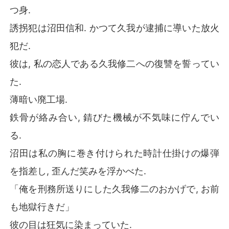
つ身.
誘拐犯は沼田信和. かつて久我が逮捕に導いた放火
犯だ.
彼は, 私の恋人である久我修二への復讐を誓ってい
た.
薄暗い廃工場.
鉄骨が絡み合い, 錆びた機械が不気味に佇んでい
る.
沼田は私の胸に巻き付けられた時計仕掛けの爆弾
を指差し, 歪んだ笑みを浮かべた.
「俺を刑務所送りにした久我修二のおかげで, お前
も地獄行きだ」
彼の目は狂気に染まっていた.