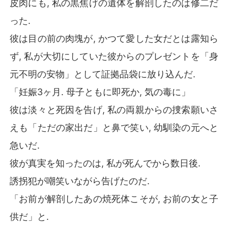
皮肉にも, 私の黒焦げの遺体を解剖したのは修二だ
誘拐犯が嘲笑いながら告げたのだ. 

った.
「お前が解剖したあの焼死体こそが, お前の女と子供だ」
彼は目の前の肉塊が, かつて愛した女だとは露知ら
と. 

ず, 私が大切にしていた彼からのプレゼントを「身
そして一年後. 

元不明の安物」として証拠品袋に放り込んだ.
「妊娠3ヶ月. 母子ともに即死か, 気の毒に」
すべての黒幕が, 彼が優先した幼馴染だと知った修二は,
 彼女との結婚式の打ち合わせの場で, ある「復讐」を実
彼は淡々と死因を告げ, 私の両親からの捜索願いさ
行する. 

えも「ただの家出だ」と鼻で笑い, 幼馴染の元へと
彼は微笑みながら幼馴染を椅子に縛り付け, その胸に爆弾
急いだ.
をセットした.
彼が真実を知ったのは, 私が死んでから数日後.
誘拐犯が嘲笑いながら告げたのだ.
「お前が解剖したあの焼死体こそが, お前の女と子
供だ」と.