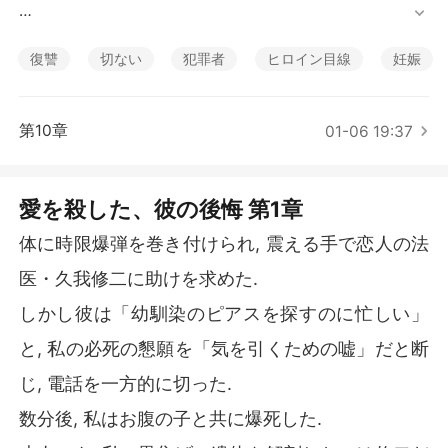
短編傑作
しかし彼は「幼馴染のピアスを探すのに忙しい」と, 私の
必死の懇願を「気を引くための嘘」だと断じ, 電話を一方
復讐
切ない
犯罪者
ヒロイン目線
妊娠
的に切った. 

数分後, 私はお腹の子と共に爆死した. 

第10章
01-06 19:37
皮肉にも, 私の黒焦げの遺体を解剖したのは修二だった. 

愛を殺した、彼の後悔 第1章
彼は目の前の肉塊が, かつて愛した女だとは露知らず, 私
が大切にしていた彼からのプレゼントを「身元不明の安
体に時限爆弾を巻き付けられ, 震える手で恋人の法
物」として証拠品袋に放り込んだ. 

医・久我修二に助けを求めた.
「妊娠3ヶ月. 母子ともに即死か, 気の毒に」

しかし彼は「幼馴染のピアスを探すのに忙しい」
と, 私の必死の懇願を「気を引くための嘘」だと断
彼は淡々と死因を告げ, 私の両親からの捜索願いさえも
「ただの家出だ」と鼻で笑い, 幼馴染の元へと急いだ. 

じ, 電話を一方的に切った.
数分後, 私はお腹の子と共に爆死した.
彼が真実を知ったのは, 私が死んでから数日後. 
