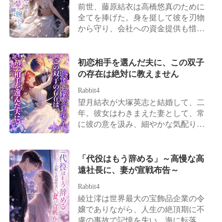
九郎, やり直しましょう」 彼を破滅
は、一族郎党を引き連れて復縁を懇
前世、藤原結衣は高橋悠真のために
させ, 全てを奪い尽くすために.
願しに跪くこととなる。 しかし、森
全てを捧げた。身を挺して彼を刃物
川清緒の背後は規格外だった。実父
から守り、会社への資金提供も惜し
は財界の覇者、実母は森川家二十三
まなかった。 しかし、高橋悠真が藤
代目の最高峰の医師、兄は表と裏の
原結衣を全く愛していないことは誰
世界に顔が利き妹を溺愛する腹黒社
もが知っていた。彼が心から想って
初恋相手を選んだ夫に、この双子
長、そして弟は芸能界のドン。 そう
いたのは初恋の相手である星野美月
の存在は絶対に教えません
そう……もう一人。「芸能界で真面
であり、結婚式の当日でさえ、彼は
目にやらなければ実家の千億の遺産
Rabbit4
藤原結衣を見捨てて星野美月のもと
を継がせる」と脅されており、プラ
望月結衣が大塚英志と結婚して、二
へと向かった。 高橋悠真は藤原結衣
イドが高く毒舌だが、誰よりも彼女
年。彼女はわきまえた妻として、常
に触れようともせず、ただ会社を発
には甘い「宿敵」の存在も忘れては
に彼の意を汲み、細やかな気配りを
展させるための道具として扱い、最
ならない。
もって献身的に尽くしてきた。 なぜ
後には残酷にも彼女の腎臓を奪い取
なら彼女は、いつか必ず彼から別れ
ったのである。 結婚式の会場で過去
を告げられる日が来ることを、痛い
「代役はもう辞める」～高慢な高
へと回帰した藤原結衣は、自らウェ
ほど理解していたからだ。 けれど、
遠社長に、妻が宣戦布告～
ディング写真を叩き割り、彼女に一
その残酷な結末がこれほど早く訪れ
生の苦痛をもたらすはずだった結婚
Rabbit4
るとは、思いもしなかった。 大塚英
を破棄する。 しかし、彼女が高橋悠
綾辻澪は世界最大の宝飾品企業の令
志がずっと心に秘めていた最愛の女
真を切り捨てると、彼はまるで犬の
嬢でありながら、人生の絶頂期に不
性、坂本真綾。彼女が帰国するや否
ように藤原結衣に付きまとい、跪い
慮の事故で記憶を失い、海に転落し