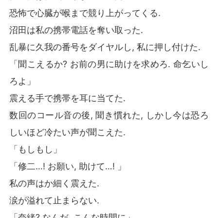
恐怖で心臓が喉まで競り上がってくる.
沼田は私の携帯電話を奪い取った.
乱暴に久我の番号をダイヤルし, 私に押し付けた.
「聞こえるか? お前の男に助けを求めろ. 命乞いし
ろよ」
震える手で携帯を耳に当てた.
数回のコール音の後, 聞き慣れた, しかし今は恐ろ
しいほど冷たい声が聞こえた.
「もしもし」
「修二…! お願い, 助けて…! 」
私の声はか細く震えた.
涙が溢れて止まらない.
「奈緒? なんだ, こんな時間に」