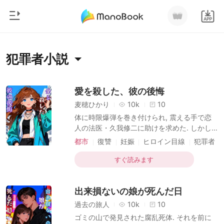
0
ホームページ
犯罪者小説
チャージ
ジャンル
愛を殺した、彼の後悔
麦穂ひかり
10k
10
都市
閲覧履歴
体に時限爆弾を巻き付けられ, 震える手で恋
恋愛
人の法医・久我修二に助けを求めた. しかし
ログアウトします
彼は「幼馴染のピアスを探すのに忙しい」と,
人狼
都市
復讐
妊娠
ヒロイン目線
犯罪者
私の必死の懇願を「気を引くための嘘」だと
切ない
御曹司
断じ, 電話を一方的に切った. 数分後, 私はお
すぐ読みます
検索
腹の子と共に爆死した. 皮肉にも, 私の黒焦げ
マフィア
の遺体を解剖したのは修二だった. 彼は目の
出来損ないの娘が死んだ日
前の肉塊が, かつて愛した女だとは露知らず,
月ランキング
私が大切にしていた彼からのプレゼントを
過去の旅人
10k
10
「身元不明の安物」として証拠品袋に放り込
ゴミの山で発見された腐乱死体. それを前に
んだ. 「妊娠3ヶ月. 母子ともに即死か, 気の毒