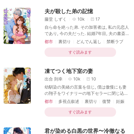
い残して. 私は身ごもっていた. 彼との子供を.
夫が殺した弟の記憶
その事実を告げても, 彼は「お前のような女
が」と嘲笑い, 私を産業スパイだと決めつけ,
藤堂 しずく
10k
17
見捨てた. 絶望の中, 私は冷たい床の上で息絶
自ら命を絶った弟. その加害者は, 私の元恋人
え, お腹の子も命を落とした. 私の魂は, 忠実
であり, 今の夫だった. 結婚7年目, 夫の書斎で
な部下, 小石が真相を追い, 母が悲しみに暮れ
偶然見つけた古い手帳が, 私の日常を地獄へ
都市
裏切り
どんでん返し
禁断ラブ
る姿をただ見つめていた. 一方で竜介は,
と突き落とした. そこには, 夫が弟をいじめ,
ヒロイン目線
犯罪者
死に追い詰めた冷酷な記録と, 歪んだ愛情の
すぐ読みます
告白が記されていた. 「これで邪魔者はいな
くなった. 優歌穂は俺だけのものだ. 」と. だ
凍てつく地下室の妻
が, 本当の悪夢はそこから始まった. 夫は私を
弟の「代用品」としか見ておらず, 弟の恋
出合 則幸
10k
10
人・美咲と密会を重ねていたのだ. 彼は私を
幼馴染の美緒の言葉を信じ, 僕は傲慢にも妻
通して弟を愛し, 美咲の中に私の父の面影を
の翔子をワイナリーの地下セラーに閉じ込め
求めていた. 夫の裏切り, 弟の恋人の無慈悲,
た. ただ謝罪させる, それだけのつもりだった.
都市
多視点叙述
裏切り
復讐
妊娠
そして弟自身の病的な依存. 私を責め立てる
しかし数日後, 僕が発見したのは, 壁に血の爪
犯罪者
家族の中で
痕を残し, 絶望の中で凍え死んだ翔子の亡骸
すぐ読みます
だった. 世間は僕を「愛人のために妻を殺し
た鬼畜」と罵り, 僕は殺人犯の烙印を押され
君が染める白黒の世界〜冷徹なる
る. 隣で涙を流す美緒を慰めながら, 僕は罪悪