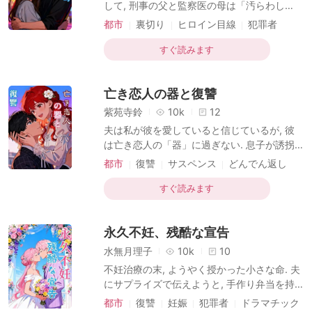
短編傑作
して, 刑事の父と監察医の母は「汚らわし
に」 彼は淡々と死因を告げ, 私の両親からの
い」と顔をしかめた. 彼らは気づいていなか
都市
裏切り
ヒロイン目線
犯罪者
捜索願いさえも「ただの家出だ」と鼻で笑い,
った. その無惨な遺体が, 自分たちが「出来損
いじめ
ジャンル-ミステリー
幼馴染の元へ
ない」と蔑み続けた実の娘, 私であることに.
すぐ読みます
母は私の指から, かつて私が誕生日に贈った
手作りの指輪を無造作に引き抜いた. 「こん
亡き恋人の器と復讐
な安っぽい指輪... 被害者は貧しい生活をして
いたのでしょうね」 彼らは私の体を解剖しな
紫苑寺鈴
10k
12
がら, 養女である妹・萌のピアノコンクール
夫は私が彼を愛していると信じているが, 彼
の話題で盛り上がっていた. 「萌は私たちの
は亡き恋人の「器」に過ぎない. 息子が誘拐
誇りだ. この死体のようなゴミとは違う」 魂
された時, 彼は電話の向こうで冷酷に笑った.
都市
復讐
サスペンス
どんでん返し
となった私は, その光景を絶望の中で見つめ
「俺の種じゃないガキを助ける義理はない」
女王様の逆襲
犯罪者
ていた.
貧しいヴァイオリニストだった彼を, 私は財
すぐ読みます
力で「天才」に仕立て上げた. 彼はそれを自
分の実力だと過信し, 若い女と浮気をして私
永久不妊、残酷な宣告
を裏切っていた. だが, 彼が亡き恋人の形見で
ある「青いダイヤ」を売りに出した瞬間, 五
水無月理子
10k
10
年前の事故死の真相を悟った. 彼ら親子が, 私
不妊治療の末, ようやく授かった小さな命. 夫
の最愛の人を殺したのだ. 息子を見殺しにし,
にサプライズで伝えようと, 手作り弁当を持
勝ち誇る彼に, 私は静かに微笑んで最後の罠
って彼のホテルへ向かったのが間違いだった.
都市
復讐
妊娠
犯罪者
ドラマチック
を仕掛けた. 「ねえ, 知ってる? 」 「あなた