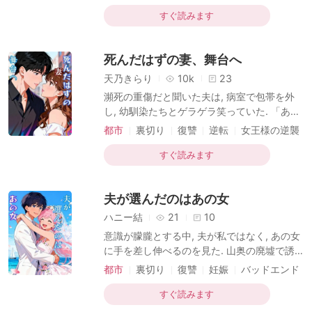
ロビーで私を阻んだのは, 夫に恋い焦がれる
切ない
VIP総支配人の女. 彼女は私を「社長を狙うス
すぐ読みます
トーカー」と決めつけ, 部下たちと共に私を
会議室へ引きずり込んだ. 「社長に近づく汚
死んだはずの妻、舞台へ
い女は, 私が教育してやるわ! 」 熱々の味噌汁
を頭からかけられ, 激辛の麻婆豆腐を口にね
天乃きらり
10k
23
じ込まれる. ハイヒールで指の骨を砕かれ, ハ
瀕死の重傷だと聞いた夫は, 病室で包帯を外
サミで服を切り裂かれた. 私が「お腹の赤ち
し, 幼馴染たちとゲラゲラ笑っていた. 「あい
ゃんだけは」と泣き叫んでも, 彼女は嘲笑い
つ, マジでチョロすぎ! 泣き顔最高だったな」
都市
裏切り
復讐
逆転
女王様の逆襲
ながら私の腹部を蹴り上げた. 足元に広がる
震える手でドアの隙間から覗くと, 彼らは
犯罪者
鮮血
「99回目の復讐ゲーム」として, 私を別荘で
すぐ読みます
焼き殺す計画を立てていた. 私の献身も愛も,
すべては彼らが桜という女のために仕組んだ
夫が選んだのはあの女
暇つぶしだったのだ. 絶望した私は, 彼らのシ
ナリオ通りに別荘へ向かった. ただし, 燃える
ハニー結
21
10
屋敷に残したのは私ではなく, ダミー人形と
意識が朦朧とする中, 夫が私ではなく, あの女
悲鳴の録音テープだけ. 数年後, 私は世界的な
に手を差し伸べるのを見た. 山奥の廃墟で誘
プリマドンナとして日本に舞い戻った. 死ん
拐された私を助けに来てくれたと信じていた
都市
裏切り
復讐
妊娠
バッドエンド
だはずの妻の幻影に怯え, 狂気的な執着を見
夫, 高田竜介. しかし彼は, 私を冷たく突き放
犯罪者
せ
し, 共に囚われていた彼の秘書, 桑名小春だけ
すぐ読みます
を救い出した. 「お前はもう用済みだ」と言