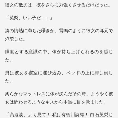
をさらに力強くさ
、いい
きが、雷鳴のように
中、体が持ち上げ
運び込み、ベッド
その時、ようやく彼
女は酔わせる
私は有栖川詩織！