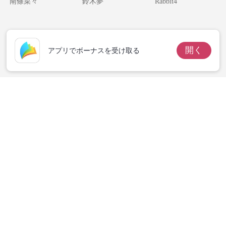
南條菜々
鈴木夢
Rabbit4
しまいました！
ない。
開く
アプリでボーナスを受け取る