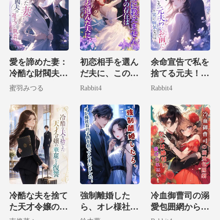
愛を諦めた妻：
初恋相手を選ん
余命宣告で私を
冷酷な財閥夫の
だ夫に、この双
捨てる元夫！？
遅すぎる執着
子の存在は絶対
実は病気なのは
蜜羽みつる
Rabbit4
Rabbit4
に教えません
お前だ！
冷酷な夫を捨て
強制離婚した
冷血御曹司の溺
た天才令嬢の華
ら、オレ様社長
愛包囲網からは
麗なる復讐
の子供を拾って
絶対に逃げられ