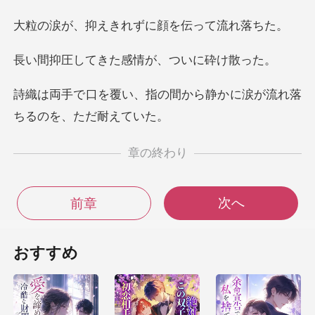
えきれずに顔を
きた感情が、つ
の間から静かに涙が流れ落
章の終わり
次へ
前章
おすすめ