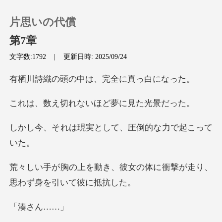
片思いの代償
第7章
文字数:1792
|
更新日時: 2025/09/24
0
の中は、完全に
チャージ
れないほど夢に
実として、圧倒的な
閲覧履歴
ログアウトします
彼女の体に衝撃が走り、
思わ
検索
さん