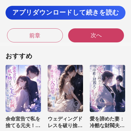
アプリダウンロードして続きを読む
信頼しないで、いつも既婚者と取引
したがるんだろうな。 何が違うんだ
次へ
前章
おすすめ
婚者は経験と責任感が
独身者よ
う偽装結婚する
合法だけどな。
余命宣告で私を
ウェディングド
愛を諦めた妻：
捨てる元夫！？
レスを破り捨
冷酷な財閥夫の