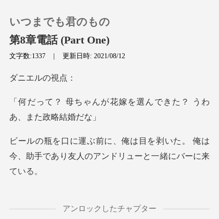
いつまでも君のもの
第8章電話 (Part One)
文字数:1337
|
更新日時: 2021/08/12
0
エル
チャージ
が花嫁を選んできた？
閲覧履歴
剥いた。 俺は
今、助手であり友人の
ログアウトします
検索
説明はしないよ。 この
アンロックしたチャプター
投資