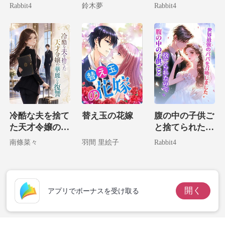
実は病気なのは
の子供を拾って
現した妻が君臨
Rabbit4
鈴木夢
Rabbit4
ら、
お前だ！
しまいました！
する
冷酷な夫を捨て
替え玉の花嫁
腹の中の子供ご
た天才令嬢の華
と捨てられたの
麗なる復讐
で、世界最強の
南條菜々
羽間 里絵子
Rabbit4
パパを召喚しま
した。
開く
アプリでボーナスを受け取る