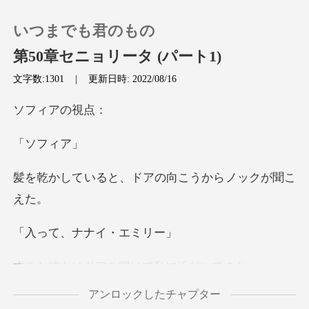
いつまでも君のもの
第50章セニョリータ (パート1)
文字数:1301
|
更新日時: 2022/08/16
0
ィア
チャージ
フィ
、ドアの向こうから
閲覧履歴
ログアウトします
、ナナイ
検索
アを開けて私に
アンロックしたチャプター
、アナク」 そう言っ