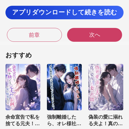
アプリダウンロードして続きを読む
ナナイ」 私
たを待っていますよ。
次へ
前章
おすすめ
くなる。 「ありがとう、ナナイ。 実は
今日、約束していたの。
那様は知ってい
対興味ないから、
余命宣告で私を
強制離婚した
偽装の愛に溺れ
捨てる元夫！？
ら、オレ様社長
る夫よ！真の姿