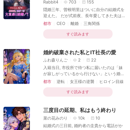
短編傑作
Rabbit4
703
155
て2年、彼女は甘い日々に浸っていた。だ
隠婚三年、曽根明里はついに自分の結婚式を
が、二人の結婚式の準備を進めていた矢先、
迎えた。 だが式前夜、長年愛してきた夫は
彼が真に愛しているのは――なんと彼女の異
「別の女性と結婚する」と告げた。 「花ちゃ
都市
CEO
離婚
三角関係
母妹だと知ってしまったのだ！ 彼女は静かに
んは命を救ってくれたんだ。だから今度は私
結
複数のアイデンティティ
スピード婚
たちが彼女を助けてあげようよ？」 明里は心
すぐ読みます
世界観-都市
を完全に冷め、もう、そんな影の妻でいるの
は御免だと心に決めた。 元は偽の離婚だった
婚約破棄された私とIT社長の愛
が、それが明里にとって本当の縁切りになっ
た。 離婚後、元夫は後悔に狂った。 彼は明
ふわ森りんご
2
22
里に、もう一度自分を見てほしいと必死に懇
入籍当日, 市役所で待つ私に届いたのは「妹
願する。 冷酷非道と噂される世界一の富豪
が寂しがっているから行けない」という婚約
が、彼女の腰を掴み、元夫を見下ろす。 「い
者からの連絡だった. 私が心血を注いでリノ
都市
逆転
女王様の逆襲
ヒロイン目線
いか、今、明里は俺の女だ」
ベした新居のタワマンは, 「ストーカー被
スピード婚
幼少期の愛情
害」を自作自演する義妹に奪われ, 抗議すれ
すぐ読みます
ば「たかがマンションだろ」と冷笑された.
都合のいい女扱いに見切りをつけた私は, 即
三度目の延期、私はもう終わり
座に彼を捨て, 私を長年想い続けてくれたIT社
長の幼馴染と結婚することにした. 元婚約者
菜の花みのり
10k
10
が「やっぱりお前しかいない」と泣きついて
結婚式の三日前, 婚約者の圭貴から電話がか
きたのは, 義妹の嘘がバレて一文無しになり,