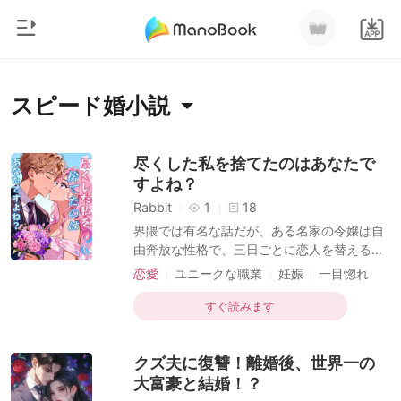
0
ホームページ
スピード婚小説
チャージ
ジャンル
尽くした私を捨てたのはあなたで
すよね？
都市
閲覧履歴
Rabbit
1
18
恋愛
界隈では有名な話だが、ある名家の令嬢は自
ログアウトします
由奔放な性格で、三日ごとに恋人を替えるよ
人狼
うな人物だった。 だが、誰も予想だにしなか
恋愛
ユニークな職業
妊娠
一目惚れ
御曹司
った。彼女が友人の集まりで、冷徹で無口な
セレブ
スピード婚
検索
物理学教授に一目惚れするとは。 数ヶ月に及
すぐ読みます
マフィア
ぶ猛アタックも実らず、彼女はついに心を折
った。「実家が縁談を用意したの。もうあな
月ランキング
クズ夫に復讐！離婚後、世界一の
たには付きまとわないわ」 常に冷静沈着だっ
た教授は、その瞬間、理性を失った。「結婚
大富豪と結婚！？
など行くな。君との交際を認めよう」 交際し