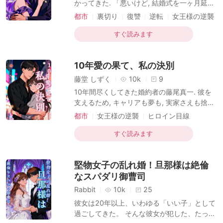
かってきた. 「悪いけど, 結婚式を一ヶ月延期
事故で右腕を失った後のことだった. 「今さ
できないかな? 莉泉がオーディションに落ち
都市
裏切り
復讐
逆転
女王様の逆襲
ら何を言っているの? 私の夫は, 私のために命
て落ち込んでるんだ」 これで三度目だった.
スピード婚
がけで薬を探してくれるような人
一度目は愛猫の死, 二度目は原因不明の体調
すぐ読みます
不良. そして今回は, ただのオーディション落
選. 私の我慢は限界を超えていたが, 彼はさら
10年愛の果て、私の決別
に追い打ちをかけた. 私に贈るはずだった
代々伝わる家宝のヘッドピースを, 勝手に莉
藤堂 しずく
10k
9
泉にプレゼントしていたのだ. 抗議する私に,
10年間尽くしてきた婚約者の藤尾真一. 彼を
彼は冷たく言い放った. 「お前は強いから一
支えるため, キャリアも夢も, 実家さえも捨て
人でも大丈夫だろ? 莉泉には俺しかいないん
た. しかし, 彼の隣にはいつしか, 新しく雇わ
都市
女王様の逆襲
ヒロイン目線
だ」 さらに, 父の会社の命運を握るプロジェ
れた秘書の茅野花子がいた. 私の誕生日を忘
見合い結婚
の性格-傲慢な人物
クト
れ, 彼女と海外フェスへ. そして, 10周年の記
すぐ読みます
スピード婚
念ディナーの約束も忘れ去られ, 私は高級レ
ストランで2時間, 独り待ちぼうけを食わされ
堅物女子の乱れ婚！旦那様は絶倫
た. 「真一さん以外なら, 誰とでも」 父に電話
し, 新たな縁談を懇願したその時, 背後から冷
なスパダリ御曹司
たい声が響く. 「誰と, 婚約を破棄するつもり
Rabbit
10k
25
だ, 心歌栄? 」 振り返ると, そこにいたのは真
彼女は20年以上、いわゆる「いい子」として
一だった. しかし, 彼の視線はすぐに, キッチ
過ごしてきた。 そんな彼女が犯した、たった
ンで悲鳴を上げた秘書へと移る.