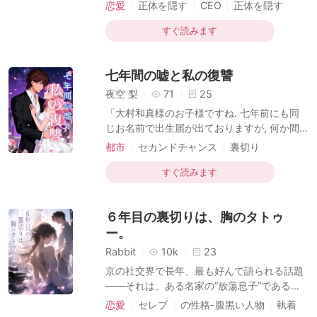
二つの常軌を逸した行動。 一つは、親友との
恋愛
正体を隠す
CEO
正体を隠す
約束で、その双子の兄弟に猛アプローチをか
契約結婚
スピード婚
けたこと。 もう一つは、泥酔した勢いで男性
すぐ読みます
モデルを指名し、あろうことか「フルコー
ス」のサービスを受けてしまったこと。 酔い
七年間の嘘と私の復讐
が覚めた時には、その男性モデルと入籍して
いただけでなく、狼を招き入れるがごとく自
夜空 梨
71
25
宅に住まわせてしまっていた。 親友は地団駄
「大村和真様のお子様ですね. 七年前にも同
を踏んで悔しがり、彼女が罠に嵌められたの
じお名前で出生届が出ておりますが, 何か間
だと断定する。 しかし、彼女が「旦那」から
違いでしょうか? 」 役所の窓口で, 私は腕に
都市
セカンドチャンス
裏切り
渡された銀行カードの残高を確認してみる
眠る娘の出生届を提出した. しかし, 職員の言
ヒロイン目線
スピード婚
子育て
と……。 並んだ「0」のあま
葉に世界が崩壊する. 七年間, 事実婚の彼を信
すぐ読みます
じ続けてきたのに. 彼は離婚調停中だと言っ
ていた. だが, 彼の秘書・亜佳里から送られて
６年目の裏切りは、胸のタトゥ
きた写真には, 彼と亜佳里, そして「大村莉
世」という名札をつけた見知らぬ男の子が笑
ー。
っていた. 私の娘と同じ名前. 「おめでとうご
Rabbit
10k
23
ざいます, 篠田さん. でも, 莉世という名前は,
京の社交界で長年、最も好んで語られる話題
もう埋まっていますよ? 」 嘲笑うメッセージ.
――それは、ある名家の“放蕩息子”である彼
七年前, 私と彼が付き合い始めた年に, 彼は亜
と、別家の“至高の令嬢”である彼女との間に
恋愛
セレブ
の性格-腹黒い人物
執着
佳
結ばれた許嫁関係だ。 彼女は幼少よりピアノ