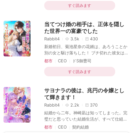
恋敵
スピード婚
を学び、十歳で国立古典舞踊団に選抜され、
すぐ読みます
最も優雅で気高い名媛となるべく教育を受け
てきた。 一方の彼はといえば、十五歳にして
当てつけ婚の相手は、正体を隠し
無免許での暴走行為、ウィングスーツ、スカ
イダイビングと命知らずな行動を繰り返し、
た世界一の富豪でした
極限スポーツのために幾度、救急搬送された
Rabbit4
3.5k
430
か知れない。 性格はまさに水と油。だが、両
新婚初日、菊池星奈の花婿は、あろうことか
家の親交ゆえに“強制的な幼馴染”として育っ
別の女と駆け落ちした！ ブチ切れた彼女はそ
た二人は、 性格の不一致を抱えながらも二十
の辺の男を捕まえ、強引に結婚を迫る。「私
都市
CEO
ドS御曹司
余年を共に歩んできた。 周囲の目には
を娶る度胸があるなら、今すぐ籍を入れてや
複数のアイデンティティ
スピード婚
るわ！」 勢いで入籍して初めて知った事実。
すぐ読みます
なんと夫となったその男は、藤井家の面汚し
と名高い“落ちこぼれ御曹司”、藤井勇真だっ
サヨナラの後は、兆円の令嬢とし
たのだ。 世間は嘲笑う。「あんなクズを拾う
なんて、命知らずにも程がある！」 裏切った
て輝きます！
元婚約者までが現れ、白々しく忠告してく
Rabbit4
2.2k
370
る。「俺への当てつけで、あんな無能な男を
結婚から二年。神崎凪は知ってしまった。完
選ぶなんて馬鹿げてる。 遅かれ早かれ、絶対
璧だと思っていた結婚生活が、すべて仕組ま
に後悔して泣きを見ることになるぞ！」 だ
れたペテンだったことに！ 藤川蓮と結ばれる
都市
CEO
契約結婚
が、星奈は冷ややかに言い放つ。「失せなさ
ためなら、家族との縁さえ切った。そうして