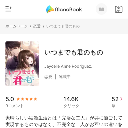
ホームページ
恋愛
いつまでも君のもの
/
/
0
ホームページ
チャージ
ジャンル
いつまでも君のもの
都市
閲覧履歴
Jaycelle Anne Rodriguez.
恋愛
|
恋愛
連載中
ログアウトします
人狼
御曹司
検索
5.0
14.6K
52
マフィア
0コメント
クリック
章
月ランキング
素晴らしい結婚生活とは「完璧な二人」が共に過ごして
実現するものではなく、不完全な二人がお互いの違いを