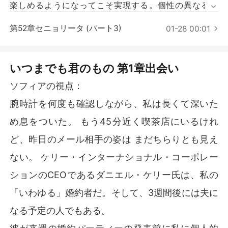
短編傑作
楽しめるようになってこそ実現する。個性の異なる６
人。共に生きることを求められた3組の不完全なカップ
第52章セニョリータ (パート3)
ル……。彼らの物語を見てみよう。彼らは恋に落ちるの
01-28 00:01
か、果てには結婚を放棄してしまうのか？

~~~~~°~~~~~~~°~~~~~~~°~~~~~~

   冷たく無礼で傲慢なナルシスト。これが、ソフィア・
いつまでも君のもの 第1章出会い
イザベルが結婚相手のダニエル・ケリーに下した評価
ソフィアの視点：
だ。過去のトラウマと正義感から、彼の不遜な性格にも
関わらず彼女は結婚に同意した。最初からいがみ合って
腕時計を何度も確認しながら、私は長くて深いた
いた二人は、それぞれの利益のために結婚をせざるを得
め息をついた。 もう45分近く喫茶店にいるけれ
なかった。

    問題は、いつまで二人が向き合えるかだ。最後には自
ど、昨日のメール相手の姿は まだちらりとも見え
分の気持ちを認めるのか、互いに頑固であり続けるの
ない。 ケリー・インターナショナル・コーポレー
か。

ションのCEOであるダニエル・ケリー氏は、私の
* * *

「いわゆる」婚約者だ。そして、3週間後には夫に
    マディリン・デイビスは、何不自由ない暮らしをしな
がらも、彼女の「やりたいことリスト」を埋まられずに
なる予定の人でもある。
いた。ある日、CEOの個人秘書になった彼女に、無骨で
ハンサムな上司、ガブリエル・ウィルソンズが、人生を