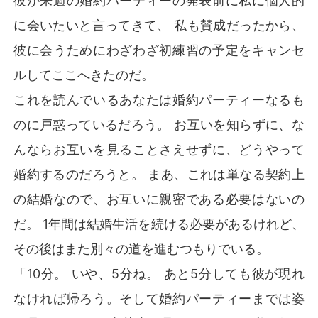
彼が来週の婚約パーティーの発表前に私に個人的
変える取引を持ちかけてきた。それは1年間彼の妻になる
に会いたいと言ってきて、 私も賛成だったから、
というもの。

    愛のない相手と結婚するだけでも大変なのに、それが
彼に会うためにわざわざ初練習の予定をキャンセ
契約結婚で、しかもその理由が昔の恋人を取り戻すため
ルしてここへきたのだ。
だなんて。辛いだろうな。

    彼の気晴らしにでもなればと思ったマディリンは結婚
これを読んでいるあなたは婚約パーティーなるも
に同意したが、予想外なことに、彼女は彼に恋をしてし
のに戸惑っているだろう。 お互いを知らずに、な
まった。

    ガブリエルはマディリンの愛に応えることができるの
んならお互いを見ることさえせずに、どうやって
か、それとも最初に愛した人を選ぶのか？

婚約するのだろうと。 まあ、これは単なる契約上
* * *

の結婚なので、お互いに親密である必要はないの
    自由奔放なアリアナ・アンジェラは、18歳になったと
だ。 1年間は結婚生活を続ける必要があるけれど、
き、生涯で最も愚かな契約をしてしまった。それは兄の
親友であり初恋の人でもあるアレクサンダー・ジョナサ
その後はまた別々の道を進むつもりでいる。
ン・スミスの結婚だ。金持ちでハンサムな彼は、巷で有
「10分。 いや、5分ね。 あと5分しても彼が現れ
名な女たらしだったからだ。

    しかし彼らがそのとき予想もしていなかったのは、婚
なければ帰ろう。そして婚約パーティーまでは姿
姻届が馬鹿げた紙切れになることだけではなかった。そ