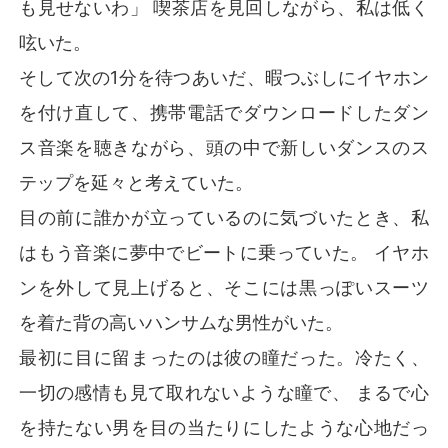
も見せないわ」 喫茶店を見回しながら、私は低く
れは彼女の心境である。夫に4年間ほったらかしにされ
てもなお、彼を深く愛していた。

呟いた。
   彼が戻ってきた今、彼女は長いあいだ自分を価値のな
そして次の1分を待つあいだ、暇つぶしにイヤホン
い存在のように感じさせた男を信じられるだろうか？彼
女が待ち続けた数年間のように、何が起きても彼を受け
を付け直して、携帯電話でダウンロードしたダン
入れ、愛し続けることができるのだろうか？
ス音楽を聴きながら、頭の中で新しいダンスのス
テップを延々と考えていた。
目の前に誰かが立っているのに気づいたとき、私
はもう音楽に夢中でビートに乗っていた。 イヤホ
ンを外して見上げると、そこには黒っぽいスーツ
を着た背の高いハンサムな男性がいた。
最初に目に留まったのは彼の瞳だった。冷たく、
一切の感情も見て取れないような瞳で、 まるで心
を持たない男を目の当たりにしたような心地だっ