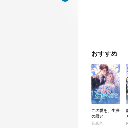
取り戻し、 胸
おすすめ
この愛を、生涯
の君と
笹原光
R