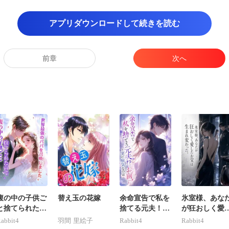
アプリダウンロードして続きを読む
の言葉を聞く
を張って言っ
前章
次へ
腹の中の子供ご
替え玉の花嫁
余命宣告で私を
氷室様、あな
と捨てられたの
捨てる元夫！？
が狂おしく愛
で、世界最強の
実は病気なのは
たお宝は生ま
abbit4
羽間 里絵子
Rabbit4
Rabbit4
パパを召喚しま
お前だ！
変わった。