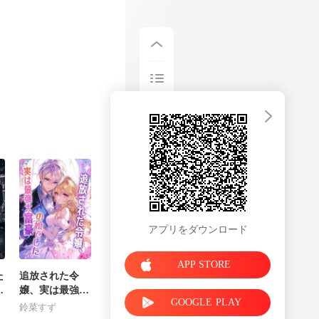
と一気に自信を
アプリをダウンロード
APP STORE
た
追放された令
し
嬢、実は最強大
GOOGLE PLAY
れ
富豪の娘でした
鈴菜すず