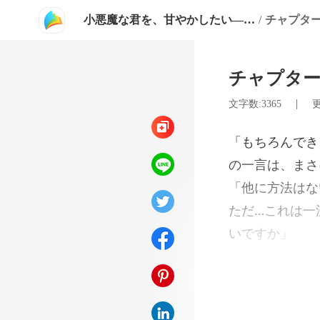
小悪魔な君を、甘やかしたい――病み系社長の愛情攻撃
/
チャプター
|
文字数:3365
更
「他に方法はな
奏真の母親らし