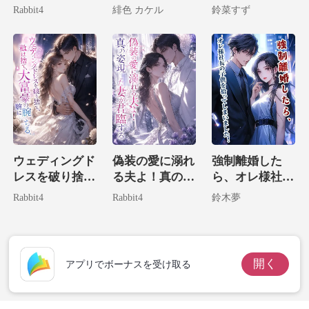
絶対に逃げられ
万長者の妻にな
富豪の娘でした
Rabbit4
緋色 カケル
鈴菜すず
ない。
ってました
ウェディングド
偽装の愛に溺れ
強制離婚した
レスを破り捨
る夫よ！真の姿
ら、オレ様社長
て、私は大富豪
現した妻が君臨
の子供を拾って
Rabbit4
Rabbit4
鈴木夢
の腕に堕ちる。
する
しまいました！
開く
アプリでボーナスを受け取る