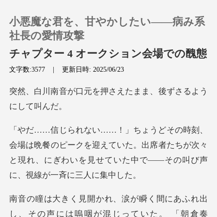
小悪魔な君を、甘やかしたい――病み系
社長の愛情攻撃
チャプター 4 オークション会場での醜態
文字数:3577
|
更新日時: 2025/06/23
0
を押さえたまま、後ず
チャージ
閲覧履歴
のピークを迎えていた。出席者たちが次々
ログアウトします
と現れ、にぎわいを見
検索