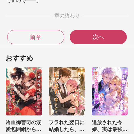
章の終わり
次へ
前章
おすすめ
冷血御曹司の溺
フラれた翌日に
追放された令
愛包囲網からは
結婚したら、億
嬢、実は最強大