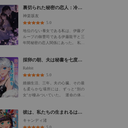
政略結婚を強いられる。 5年後、夫
女が、妊娠したのだと。 これから
裏切られた秘密の恋人：冷酷な総帥に拾われ溺愛される
が他界し政略結婚は破綻、私は嫁ぎ
は、そっちが彼の「本当の家族」に
先から追い出されてしまった。 一
神楽坂友
なる。だから、いかなる「不愉快」
方、かつて誰からも見下されていた
もあってはならない、と。 彼は、私
5.0
あの男は華々しく帰国し、ビジネス
が精神的に不安定で危険な人間であ
地位のない養女である私は、伊藤グ
界で脚光を浴びる若きエリートとな
るかのように捏造した精神鑑定書を
ループの御曹司である伊藤龍平と三
っていた。 それどころか、いきなり
使い、私を脅した。 「サインしろ、
年間秘密の恋人関係にあった。 私だ
私の上司として赴任してきたのだ。
詩織」 彼の声には、何の感情もこも
けは彼の特別だと信じていた。 しか
関わりを避けたい私に対し、彼は冷
っていなかった。 「さもないと、こ
し、靭帯を断裂し一人病院にいた私
ややかな言葉を浴びせ、執拗に距離
の快適な病室から、もっと…警備の
採卵の朝、夫は秘書を七度抱いた
は、彼が鷹司家の令嬢と婚約発表す
を詰めてくる。 そんなある日、私が
厳重な施設に移ってもらうことにな
るニュースを目にした。 問い詰める
Rabbit
別の男性とお見合いをしている現場
る。長期療養のための施設にな」 私
私に、彼は限度額のないカードを差
を彼に目撃されてしまう。 男は突然
5.0
が愛した男の顔に、怪物の姿が重な
し出し、秘密の愛人に成り下がるこ
目を赤くして、私を壁際に追い詰め
った。 これは悲劇なんかじゃない。
婚姻生活、三年。夫の心臓、その最
とを要求してきた。 私がそれを拒絶
た。 「君はまた、俺を見捨てるつも
私の人生そのものを乗っ取る、冷酷
も柔らかな場所には、ずっと“別の
すると、待っていたのは徹底的な屈
りか？」
な企業買収だ。 私が子供を失ってい
女”が棲みついていた。 運命の体外
辱だった。 彼の新しい婚約者は自分
る間に、彼は弁護士と会っていたの
受精当日。届いた一通の匿名メール
の靴を隠し、私を泥棒扱いした。 実
だ。 私は悲しみに暮れる妻ではな
が、すべてを破壊する。 添付ファイ
の母親でさえ私を「手癖の悪い泥棒
彼は、私たちの生まれるはずだった仔犬を差し置いて、秘密の息子を選んだ
く、処理されるべき負債であり、断
ルを開けば、そこは地獄。一晩に七
猫」と罵った。 龍平は私の無実の訴
ち切られるべき厄介事だった。 私
度、獣のように愛人を貪り、狂乱に
キャンディ渚
えを冷酷に無視し、部屋の捜索を命
は、完全に、どうしようもなく、閉
溺れる夫の姿。 事後の倦怠さの中、
じた。 さらには、誤解が解けた後も
5.0