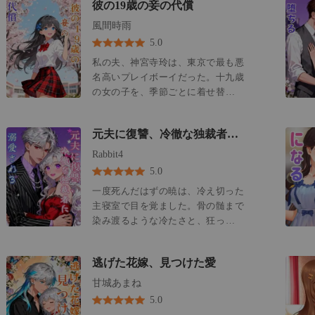
彼の19歳の妾の代償
れを受け入れた。彼のために。 とこ
ろがある日、死の淵にいる彼の祖父
風間時雨
が跡継ぎを要求した。 相続権を守
5.0
り、そして私を「守る」ため、彼は
私の夫、神宮寺玲は、東京で最も悪
代理母を雇った。 それは、まるで若
名高いプレイボーイだった。十九歳
き日の私を生き写しにしたかのよう
の女の子を、季節ごとに着せ替える
な女性。 彼は、これはあくまで事務
ようにとっかえひっかえすることで
的な契約だと約束した。 嘘は、すぐ
有名だった。 この五年間、私は自分
に始まった。 彼は「精神的な支えが
元夫に復讐、冷徹な独裁者に溺愛される
が彼をようやく手懐けた、特別な存
必要だ」と言い、毎晩彼女と過ごす
在なのだと信じ込んでいた。 その幻
Rabbit4
ようになった。 私たちの結婚記念日
想が粉々に砕け散ったのは、父が骨
を忘れ、私の誕生日もすっぽかし
5.0
髄移植を必要とした時だった。完璧
た。
一度死んだはずの暁は、冷え切った
なドナーは、アイリスと名乗る十九
主寝室で目を覚ました。骨の髄まで
歳の少女。 手術当日、玲は彼女を病
染み渡るような冷たさと、狂ったよ
院に連れて行くことより、ベッドで
うに脈打つ心臓が、彼女に生きてい
彼女と過ごすことを選んだ。そのせ
ることを告げていた。それは、亡霊
いで、父は死んだ。 彼の裏切りは、
逃げた花嫁、見つけた愛
がまとわりつくような感覚だった。
それだけでは終わらなかった。 エレ
ナイトスタンドのデジタル時計が
甘城あまね
ベーターが落下した時、彼は真っ先
「10月14日」と告げた瞬間、暁は物
に彼女を助け出し、私を見捨てた。
5.0
理的な衝撃を受けた。それは、彼女
シャンデリアが墜落した時、彼は自