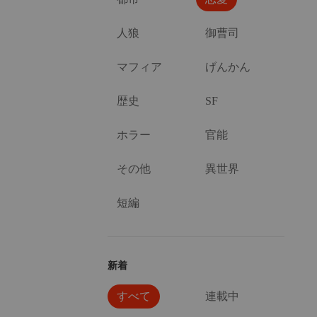
人狼
御曹司
マフィア
げんかん
歴史
SF
ホラー
官能
その他
異世界
短編
新着
すべて
連載中