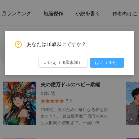
月ランキング
短編傑作
小説を書く
作者向けに
あなたは18歳以上ですか？
いいえ（18歳未満）
はい（18+）
夫の億万ドルのベビー欺瞞
幻影 透
5.0
15年間、夫のために母になる夢を諦
めてきた。 彼は資産数千億円を誇る
巨大財閥の跡継ぎで、一族に伝わる
呪いを背負っていた。 愛した女性
は、出産で命を落とす、と。 私はそ