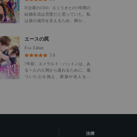
じ込められていた。 絶望が私を飲み
彼は愛人に吐き捨てる。「孕むの
謝罪一つせず、私がその靴を叩き割
IT企業のCEO、エミリオとの5年間の
込もうとした、その時。 両親が生前
が“お前”ならよかった。妻が俺の子
ると、力任せに私の頬を殴りつけ、
結婚生活は完璧だと思っていた。私
お世話になっていた弁護士が、過去
を宿す？……想像するだけで反吐が
死ぬより辛い家法で処罰しようとし
は彼の成功を支えるため、輝かしい
からの亡霊のように現れた。 彼女は
出る」 やがて、望みはすべて現実
た。 三年間信じ続けた愛は、彼にと
キャリアを中断し、私たちの美しい
重厚で、装飾的な鍵を私の手のひら
に。――その時、夫は発狂した。
ってただの退屈しのぎだったのだ。
人生を築き上げてきた。 しかし、そ
に押し付けた。 「あなたのご両親
醜悪な彼らの顔を見て、私の心は完
エースの罠
の幻想は、彼が受信した一通のメー
が、逃げ道を遺してくださったの
全に死んだ。 鞭が振り下ろされる寸
ルで粉々に砕け散った。それは、彼
よ」 彼女は決意に満ちた目で、そう
Eva Zahan.
前、私は絶対に使うまいと誓ってい
の息子の洗礼式への招待状。母親
囁いた。 「今日のような日のため
5.0
た番号に電話をかけた。 「鷹司さ
は、私が存在すら知らなかったソー
に」 その鍵が導いたのは、忘れ去ら
ん、助けてください」 その直後、鷹
7年前、エメラルド・ハットンは、あ
シャルメディアのインフルエンサー
れた契約書。 数十年前に、私たちの
司グループの真の支配者が、大勢の
る一人の人間から逃れるために、傷
だった。 不倫が公になったのは、私
祖父たちが交わした約束。 それは、
黒服を引き連れて伊藤家の門を蹴り
ついた心を抱え、家族や友人を捨
のために開かれた祝賀パーティーで
鉄の掟にも等しい婚約契約。 私を、
破った。
て、ニューヨークの高校に進学し
のこと。幼い少年がエミリオに駆け
夫が死ぬ以上に恐れる唯一人の男と
た。その人は、7歳のとき、いじめっ
寄り、「パパ」と呼び、私が彼を奪
結びつけるものだった。 冷酷非道で
子から彼女を救ってくれた以来、ず
おうとしていると叫んだ。息子を守
謎に包まれた億万長者、九条院玲
っと愛している兄の友人だった。愛
るため、エミリオは私を突き飛ばし
と。
する人たちに傷つけられ、裏切られ
た。私は転倒して頭を打ち、病院の
たエメラルドは、生きるために、い
ベッドで目覚めたとき、妊娠してい
つしか悲しみを記憶の奥底にしまい
た子供を流産したと告げられた。 彼
こむことを覚えた。 それから7年
は一度も来なかった。彼は血を流す
法律
後、エメラルドは大学を卒業し、や
私を床に残し、息子と愛人を慰める