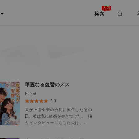
人気
検索
華麗なる復讐のメス
Rabbit
5.0
夫が上場企業の会長に就任したその
日、彼は私に離婚を突きつけた。 独
占インタビューに応じた夫は、こう
語っている。彼が今の成功を手にで
きたのは、ひとえに見捨てずに支え