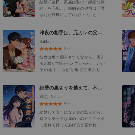
結婚式当日、家族は私の「繊細な神
が夫・聡・ソーンに捨てられる運命
分の体で彼女を庇い、血を流して倒
経」を心配し、婚約者の健司は「君
の日だった。冷酷な言葉と共に聡は
れる私を跨いでいった。 あげくの果
はただ綺麗にしてればいい」と言っ
離婚届を投げつけ、自身の市場での
てに、死んだ父が遺してくれたたっ
た。何年もの間、彼らは私を壊れや
印象のため、すぐにサインするよう
た一つの形見を盗んで、彼女に渡し
すい人形のように、管理すべき問題
命じた。 聡の「トレーラーパークの
た。 その全ての仕打ちの間、彼は私
昨夜の相手は、元カレの父でした。
児として扱ってきた。 式の開始まで
娘」という嘲笑に、かつて打ち砕か
を「わがままで恩知らずだ」と罵っ
一時間。忘れ去られたベビーモニタ
Rabbit
れた暁だが、今は軽やかだった。凡
た。私の父が、もうこの世にいない
ーから、彼らの声が聞こえてきた。
庸な男である彼を見据え、静かに離
5.0
という事実には、全く気づかないま
私のシャンパンにこっそり混ぜる予
婚届に署名した暁の冷静さに、聡は
ま。 だから私は、静かに離婚届にサ
彼女は疼く腰をさすりながら、震え
定の、精神安定剤についての相談だ
動揺し、拭い去れない困惑と不吉な
インし、姿を消した。 私が発った
る足取りで階下へと向かった。 だが
った。 目的は、私の「ヒステリー」
予感に苛まれた。 「あなたが私を追
日、彼からメッセージが届いた。
その途中、曲がり角で三年ぶりに
を鎮めるだけじゃない。 式を無事に
い出していると思っているのね」。
「朗報だ、親父さんの新しいドナー
「彼」と鉢合わせしてしまう。 かつ
乗り切らせた後、「感動のあまり」
暁は言い放ち、使い古されたスーツ
が見つかった。手術の日程を決めに
て「想い人」のために、彼女との八
という名目で私をベッドに送り込む
ケースを引きずって部屋を出た。エ
絶壁の裏切りを越えて、不滅の愛へ
行こう」
年越しの愛をあっさり捨て去った、
ため。 私が部屋に消えた瞬間、ウェ
レベーターが閉まる直前、彼女は時
あの男と。 彼は彼女の姿を認める
緋色 カケル
ディング用の装飾は隠していた「誕
計を見た。「午前7時15分。カウント
と、不快そうに眉を寄せ、やがて一
生日おめでとう」の横断幕に差し替
5.0
ダウンの始まりね」――聡・ソーン
つ溜息を吐いた。 「……君にとって
えられ、私の披露宴は甥っ子のため
は、これから「無料」がいかに高く
結婚して五年になる夫の彰人から、
不公平なのは分かっている」 「だ
の豪華な誕生日パーティーへと姿を
つくかを知ることになるだろう。
ロマンチックな崖の上のピクニック
が、俺と彼女の愛は本物なんだ。今
変える。私の人生そのものが、私が
に連れて行ってあげると言われた。
生は、俺が君に借りを作ったことに
招かれてすらいない祝宴のための、
彼はシャンパンをグラスに注いでく
してくれ……」 「たとえ俺の実家ま
邪魔な前座に過ぎなかったのだ。 私