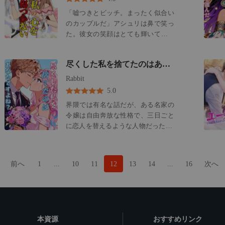
きつけられた衝撃よりもひどかっ
求したとき、彼は解決策を提案し
守り、擁護し、私がゴロツキに追い
た。 彼はすでに私の死亡記事を書き
「嘘つきとビッチ。まったく似合い
た。 代理母だ。 彼が選んだ女、亜梨
詰められた時でさえ、私を見捨てて
上げ、私が嵐の中で死んでいくのを
のカップルだ」アシュリは鼻で笑っ
沙は、まるで若かりし頃の私を、も
彼女の元へ駆けつけた。 究極の裏切
放置しながら、私の死の物語を作り
た。彼女の笑顔はとても輝いていた
っと瑞々しくしたような女だった。
りは、彼が私を留置場に放り込み、
上げていたのだ。 絶望の波が押し寄
から、誰も彼女から目をそらすこと
突然、蓮はいつも彼女のことで忙し
暴行させたこと。「思い知らせる必
せてきた。 でも、そのとき、別の何
ができなかった。 彼女はワインを一
くなった。 私の誕生日を忘れ、結婚
要がある」と、蛇のように冷たい声
尽くした私を捨てたのはあなたですよね？
かが燃え上がった。 白く燃え盛る、
気に飲み干した。まさかあのワイン
記念日もすっぽかした。 私は彼を信
で囁きながら。 そして、交通事故の
猛烈な怒りだった。 視界が消えかけ
が母親に薬を盛られて、信じられな
Rabbit
じようとした。 パーティーで、彼が
瞬間、最後のとどめを刺された。 彼
る寸前、ヘッドライトの光が雨を切
いほど金持ちでハンサムな男性の前
友人たちに本音を漏らすのを聞いて
5.0
は一瞬の躊躇もなく華恋の前に身を
り裂いた。 高級車から一人の男が降
に連れ去れ、自分の人生をすっかり
しまうまでは。 「佳乃とは深い繋が
投げ出し、その体で彼女を庇い、私
界隈では有名な話だが、ある名家の
りてきた。 彰人じゃない。 一条蓮。
変えてしまうとは思ってもみなかっ
りを感じる。でも、亜梨沙は…炎
をたった一人、迫りくる衝撃に晒し
令嬢は自由奔放な性格で、三日ごと
夫が最も憎むライバルであり、私と
た。 あれは狂った一夜だった。彼女
だ。燃え上がるような興奮がある」
た。 私は彼の愛する人ではなかっ
に恋人を替えるような人物だった。
同じくらい彰人の破滅を望んでいる
は初めて会った男性に処女を奪われ
彼は亜梨沙と軽井沢で密かに結婚式
た。切り捨てるべき負債だったの
だが、誰も予想だにしなかった。彼
であろう、唯一の男だった。
た。それはまるで夢のようだった
を挙げる計画を立てていた。 かつて
だ。 病院のベッドで、壊れた体で横
女が友人の集まりで、冷徹で無口な
が、翌日目がさめるとそこにはあの
私に約束した、あの別荘で。 彼は彼
たわりながら、私はようやく悟っ
物理学教授に一目惚れするとは。 数
男が立っていた。 「キスして! 」と
女に家族を、人生を、そのすべてを
前へ
1
...
10
11
12
13
14
...
16
次へ
た。 私は彼の美しい破滅なんかじゃ
ヶ月に及ぶ猛アタックも実らず、彼
彼は言った。 これから何が起こるの
与えようとしていた。 嘘を言い訳
なかった。ただの道化だった。 だか
女はついに心を折った。「実家が縁
だろうか？
に、私からすべてを奪っておきなが
ら、私にできる唯一のことをした。
談を用意したの。もうあなたには付
ら。 裏切りはあまりに完璧で、全身
彼の完璧な世界を焼き尽くし、私に
きまとわないわ」 常に冷静沈着だっ
を殴られたかのような衝撃だった。
平穏を約束してくれた心優しい億万
た教授は、その瞬間、理性を失っ
その夜、出張だと嘘をついて帰って
本資源
長者からのプロポーズを受け入れ、
おすすめリンク
た。「結婚など行くな。君との交際