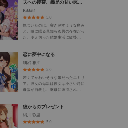
夫への復讐、義兄の甘い罠に堕ちる
続けてくれた「最愛の人」のおかげ
だと。 彼が口にした「最愛の人」と
Rabbit4
は、私ではない。不治の病に侵され
5.0
た彼の同僚であり、不倫相手の彼女
気づいたのは、突き刺すような痛み
のことだった。 彼女の病を治すた
と、隣に眠る見知らぬ男の存在だっ
め、夫は巨額の報酬を提示して、世
た。冷え切った結婚生活に疲弊した
間から姿を消したある「伝説の医
私は、禁断の火を放ってしまったの
師」に執刀を依頼した。だが彼は夢
だ。 翌朝、ナイトスタンドのレター
にも思っていない。彼が必死に懇願
恋に夢中になる
ヘッド「Sterling Plaza」に血の気が
したその神の手を持つ医師の正体
引いた。彼は夫の親族だったのだ。
細沼 雅江
が、他ならぬ私だということを。 彼
家に戻ると、潤の携帯に「つわりが
はある大手財閥グループの支援を取
5.0
ひどくて死にそうよ、ダーリン」の
り付けたと信じ込んでいたようだ
若くてかわいそうな娘だったエミリ
文字。彼は別の女と家庭を築いてい
が、その一ヶ月後、私はその財閥医
ア。彼女の母親は彼女は小さい時に
た。そして、あの夜の男は夫の兄・
療部門の特別招聘専門家として、
母親が自殺し、継母に虐待された。
大門だった。 夫が私を捨て、別の女
華々しく表舞台に立ちインタビュー
さらにボーイフレンドまで姉に奪わ
と家庭を築く計画を知り、嘲笑われ
を受けていた。 ある記者が私に問い
れてしまった。そんな時、彼女は金
た。その瞬間、悲しみは燃え盛る怒
かける。「ドクター、長年医療界を
彼からのプレゼント
持ちのリューシオンと出会った。無
りへと変わった。 夫を破滅させ、金
離れ、隠遁されていたと伺っていま
慈悲なボーイフレンドを忘れるため
絹川 弥里
も名誉もすべて奪い取る。私は冷た
す。今回、再び医療チームに復帰さ
だけに彼と結婚することに同意し
く宣言し、協力を申し出た大門と共
5.0
れたきっかけは何だったのでしょう
た。驚いたことに、リューシオンは
に、自分自身の戦いを始めたのだ。