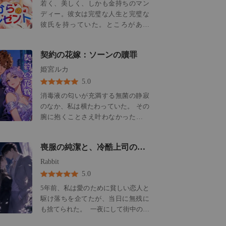
か？」 私は、驚愕に顔を歪める夫へ
若く、美しく、しかも金持ちのマン
とても優しくて、彼女を本気で愛し
と視線を向けた。 「それは、私の夫
ディー。彼女は完璧な人生と完璧な
ていた。彼女も、彼と愛に落ちた。
が大金を積んで私を雇ったからで
彼氏を持っていた。ところがある
しかも、リューシオンの父親からも
す。……彼自身の愛人の手術をさせ
晩、彼女の世界はひっくり返ってし
父性愛をもらった。
るために」
まった——彼氏のダニエルが浮気し
契約の花嫁：ソーンの贖罪
たことに気づいた。彼女はバーに行
き、そこで薬を飲まされ、ネイサン
姫宮ルカ
に処女を奪われた。それだけでな
5.0
く、彼女の父親もも警察に逮捕され
消毒液の匂いが充満する無菌の静寂
た。 彼女と家族を守ってくれる条件
のなか、私は横たわっていた。 その
として、彼女は一ヶ月間ネイサンの
腕に抱くことさえ叶わなかった、我
愛人になることに同意するしかなか
が子を悼みながら。 誰もがこれを悲
った。しかし、意外なことにマンデ
劇的な事故だと言った。 足を滑らせ
ィーは彼に恋をし、彼女になること
喪服の純潔と、冷酷上司の重すぎる執着
て、転んだだけだと。 でも、私には
まで約束してしまったった。ところ
分かっていた。夫に突き飛ばされ
Rabbit
が、ネイサンを愛する女の子が彼女
た、その真実を。 ようやく健司が面
に嫉妬して、どうにかして二人を引
5.0
会にやってきた。 彼が持ってきたの
き離そうとした。ネイサンとマンデ
5年前、私は愛のために貧しい恋人と
は花束ではなく、アタッシュケース
ィーは乗り切れるだろうか？もう待
駆け落ちを企てたが、当日に無残に
だった。 中に入っていたのは、離婚
たずに、この小説を読もう！
も捨てられた。 一夜にして街中の笑
届と秘密保持契約書。 彼は冷静に告
い者となった私は、重病の相手との
げた。彼の愛人――私の友人だった