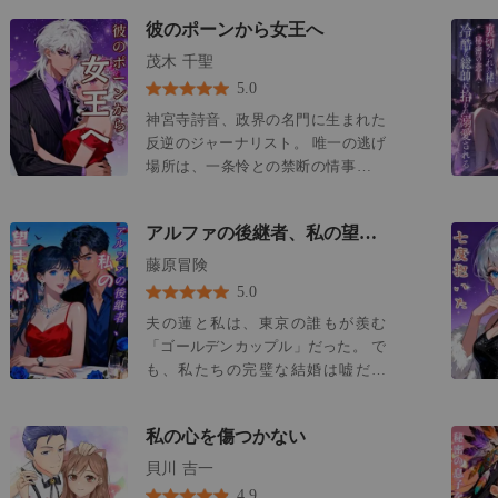
れた。その笑顔は、太陽のように温
で押しかけて復縁を懇願されたとこ
が「誰にも相手にされていない」と
彼のポーンから女王へ
かかった。 これまでの私たちの人生
ろで、頷く気はない」 「帰ってく
感じるのは被害妄想だと、彼らはい
を祝うためだ、と彼は言った。 で
茂木 千聖
れ……」 彼女は呆れて言葉を失っ
つも言った。今、私は恐ろしい真実
も、私が景色に見とれている隙に、
た。 帰れとは、一体どこへ？ 今や
5.0
を知った。彼らは私を無視していた
彼の手が私の背中を強く突き飛ばし
こここそが、彼女の家だというの
だけじゃない。私の人生から、私と
神宮寺詩音、政界の名門に生まれた
た。 空と岩肌がぐにゃりと混じり合
に。 そう、彼女は今、彼の「義母」
いう存在を積極的に消し去ろうと画
反逆のジャーナリスト。 唯一の逃げ
う。 私は、眼下に広がる奈落の底へ
となっていた。 ほんの二日前、彼女
策していたのだ。 でも、亡くなった
場所は、一条怜との禁断の情事だっ
と落ちていった。 全身が砕け散るよ
は彼の父親と入籍を済ませたばかり
祖母が、私に最後の贈り物を遺して
た。 氷と理性でできた彫刻のよう
うな痛みと、おびただしい流血の中
なのだから。
くれていた。脱出口を。 桐山玲とい
な、冷徹なCEO。 彼は私を「美しい
で意識を取り戻したとき、ちょうど
アルファの後継者、私の望まぬ心
う男の名刺。名前の下には「常識外
破滅」と呼んだ。彼のペントハウス
頭上から彼の声が聞こえてきた。 一
れの解決策」と印刷されている。 私
の壁に閉じ込められた嵐、それが私
藤原冒険
人ではなかった。 愛人の愛奈と一緒
はクリスタルの花瓶を叩き割り、裸
だった。 でも、私たちの関係は嘘で
だった。 「彼女…死んだ？」と彼女
5.0
足にシルクのローブ一枚で五つ星ホ
塗り固められていた。 彼が私を「手
は尋ねた。 「かなり落ちたからな」
夫の蓮と私は、東京の誰もが羨む
テルのスイートを飛び出した。自分
懐けよう」としていたのは、別の女
彰人の声は平坦で、感情が一切なか
「ゴールデンカップル」だった。 で
の人生に背を向け、後始末は彼らに
への恩返しのためだったと知ってし
った。「あれで助かるはずがない。
も、私たちの完璧な結婚は嘘だっ
押し付けて。唯一の目的地は、その
まった。 その女、白石華恋は、父の
遺体が見つかる頃には、悲劇的な事
た。 彼が持つという稀な遺伝的疾患
名刺に書かれた住所だけだった。
首席秘書官の娘。病的なほどか弱
故にしか見えないだろう。可哀想
のせいで、私たちは子供のいない夫
く、怜は彼女に返せないほどの恩義
に。精神的に不安定だった玲奈が、
私の心を傷つかない
婦だった。 彼の子供を身ごもった女
を感じていた。 彼は公の場で彼女を
崖っぷちに近づきすぎたんだ」 彼の
性は、必ず死ぬ。彼はそう主張し
貝川 吉一
選び、私には見せたことのない優し
言葉の何気ない残酷さは、地面に叩
た。 蓮の父親が死の床で世継ぎを要
さで彼女の涙を拭った。 彼は彼女を
4.9