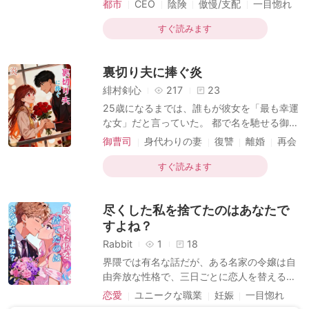
都市
CEO
陰険
傲慢/支配
一目惚れ
み出し、右手では航空局から指導者として招
会の実家に戻った矢先、婚約者と家の養女の
かれる。各界の大物がこぞって彼女
契約結婚
浮気現場を目撃してしまう。自暴自棄になっ
すぐ読みます
た彼女は、勢いで婚約者の叔父のベッドへも
ぐりこんだ。 一夜の気まぐれが、亡き許嫁の
裏切り夫に捧ぐ炎
ために3年間も操を守り続けてきたと噂の男
の理性を、いとも簡単に打ち砕いてしまっ
緋村剣心
217
23
た……。 事後、ストイックで知られるその男
25歳になるまでは、誰もが彼女を「最も幸運
は「体だけの関係だ」と言い放つ。腰の痛み
な女」だと言っていた。 都で名を馳せる御曹
に耐えていた彼女は、それを聞いて呆れて笑
司が一目で心を奪われ、たとえ彼女が脚に障
御曹司
身代わりの妻
復讐
離婚
再会
ってしまった！ 「昨夜のあなたの腕前だけ
害を抱えていても娶り入れ、決して見捨てる
一目惚れ
ど、はっきり言って、満足度はイマイチね。
ことはなかった。 だが、真心を捧げたはずの
すぐ読みます
チップは2
その枕辺の人こそが、自分の脚を奪った黒幕
だった――！ 彼女は炎の中で過去の弱く惨め
尽くした私を捨てたのはあなたで
な自分に別れを告げ、新たな道へと踏み出す
のだった。
すよね？
Rabbit
1
18
界隈では有名な話だが、ある名家の令嬢は自
由奔放な性格で、三日ごとに恋人を替えるよ
うな人物だった。 だが、誰も予想だにしなか
恋愛
ユニークな職業
妊娠
一目惚れ
った。彼女が友人の集まりで、冷徹で無口な