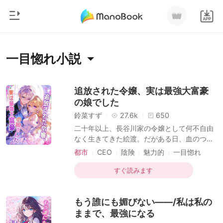
0
ホームページ
一目惚れ小説
チャージ
ジャンル
追放された令嬢、実は最強大富豪
の娘でした
都市
閲覧履歴
鈴菜すず
27.6k
650
恋愛
二十年以上、長谷川家の令嬢として何不自由
ログアウトします
なく生きてきた絵渡。だがある日、血のつな
人狼
がりはないと突きつけられ、本当の令嬢に陥
都市
CEO
陰険
魅力的
一目惚れ
御曹司
れられ、養父母から家を追い出される。瞬く
現代
検索
間に、街中の笑い者となった。 絵渡は背を向
すぐ読みます
マフィア
けて農民の両親の家へ戻ったが、次の瞬間、
まさかの人物に見つかった。 それは――彼女
月ランキング
もう誰にも媚びない——/私は私の
の本当の父親であり、城一の大富豪だった。
兄たちはそれぞれの世界で頂点を極めた天
ままで、最強になる
才。 小柄な彼女を、家族は惜しみなく愛し守