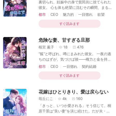
裏切られ、妊娠中の身で貧民街に捨てられた
彼女。 心も体も絶望に沈むその瞬間、まるで
奇跡のように現れたのは——彼だった。 優し
都市
CEO
魅力的
一目惚れ
欲望
さに包まれ、初めて知る本物の愛。 かつての
現代
夫を見返すように、華やかに人生を取り戻し
すぐ読みます
ていく彼女。 「二度目の結婚？上等だ」 世
間の声など気にせず、彼はただ彼女を甘やか
危険な妻、甘すぎる旦那
し尽くす。 これは、過去を乗り越えた女と、
全力で愛し抜く男の再生ラブストーリー。
桜宮 薫子
18
476
“狐”と呼ばれ、噂にまみれた彼女。 一夜の過
ちのはずが、気づけば彼——権力と金を持つ
御曹司・長谷誠司の妻に。 「どうせ遊びでし
都市
CEO
一目惚れ
契約結婚
ょ？」誰もがそう思った。 だが、冷笑と好奇
の視線が交差する中、 宴の夜、彼は赤く潤ん
すぐ読みます
だ瞳で彼女の手を強く握る。 「許訴、もっと
俺を愛してくれ」 それは気まぐれでも偶然で
花嫁はひとりきり、愛は戻らない
もない、彼がずっと願い続けた“たった一
人”への告白だった——
苺丘にこ
4k
160
「きっと、いつか愛される」そう信じて、桐
原千景は“良い妻”を演じ続けた。だが夫・望