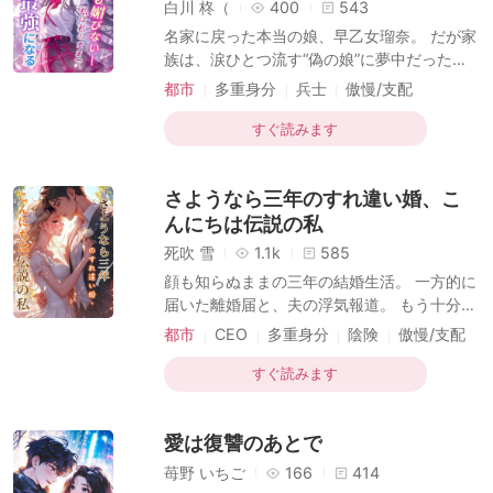
短編傑作
白川 柊（
400
543
った。 しかしやがて知る――この妹は、ただ
名家に戻った本当の娘、早乙女瑠奈。 だが家
の令嬢ではなかった。 伝説級ハッカーも、最
族は、涙ひとつ流す“偽の娘”に夢中だった。
高峰のレシピ開発者も、舞踊界のカリスマも
侮辱、いじめ、見下し——何度も心が砕けそ
都市
多重身分
兵士
傲慢/支配
――すべて彼女。 そして後日、出会
うになったが、彼女は決めた。 「好かれなく
一目惚れ
現代
てもいい。なら私は、恐れられる存在にな
すぐ読みます
る」 家族の冷遇、世間の偏見を力に変え、彼
女は自分の道を切り開く。 誰もが見下してい
さようなら三年のすれ違い婚、こ
た彼女は、ついに誰も追いつけない場所へと
駆け上がる。 「両親に何度も傷つけられて、
んにちは伝説の私
辛くなかったか？」 その問いに、彼女は静か
死吹 雪
1.1k
585
に笑う——「大丈夫。強さがすべてを黙らせ
顔も知らぬままの三年の結婚生活。 一方的に
るから」
届いた離婚届と、夫の浮気報道。 もう十分
——そう思った白河夕凪は、静かに別れを受
都市
CEO
多重身分
陰険
傲慢/支配
け入れた。 だがその正体は、天才医師、伝説
離婚
一目惚れ
ロマンス
のハッカー、トップデザイナー……“最強マル
すぐ読みます
チマスク”だった！ 華麗に覚醒する元妻に、
かつての夫は後悔と執着を募らせる。 「遅い
愛は復讐のあとで
よ、全部バレてから愛されても」 離婚から始
まる、溺愛リベンジラブ！
苺野 いちご
166
414