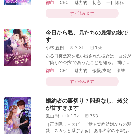
月颯斗の心には、忘れられない初恋の面影が
都市
CEO
魅力的
初恋
一目惚れ
あった。結婚式も、入院も、愛も、すべて独
ロマンス
現代
りきり。それでも彼を想うことだけが、生き
すぐ読みます
る理由だった——。そんな千景に、余命宣告
が下る。彼女が自由を手にしたとき、彼はつ
今日から私、兄たちの最愛の妹で
いに狂気を見せる。「もう遅いわ。私は、あ
なたを愛さない」狂おしいほど一途な愛が、
す
やがてすれ違いへと変わる——その結末と
小林 直樹
2.3k
155
は。
ある日突然家を追い出された彼女は、自分が
〝偽りの令嬢”であったことを知る。 聞け
ば、実の家族は貧しく、男尊女卑の思想が根
都市
CEO
魅力的
傲慢/支配
復讐
強いらしい。五人の兄たちが嫁を貰うため、
一目惚れ
甘美
帰ればすぐにでも売られてしまうという！ し
すぐ読みます
かし、本当の父親は、まさかの富豪ランキン
グに名を連ねる大物だった！ 落ちぶれた偽令
婚約者の裏切り？問題なし、叔父
嬢から、一転して財閥の〝本物の令嬢”へと変
貌を遂げた彼女。五人の兄たちは、天の星さ
が甘すぎます
えも摘んで与えんばかりに、彼女を骨の髄ま
嵐山 琳
1.2k
753
で溺愛する！ 誰もが名家の笑い話として、偽
［正体隠し＋スピード婚＋契約結婚からの溺
令嬢が醜態を晒すのを期待していた。だが、
愛＋スカッと系ざまぁ］ ある名家の令嬢は、
彼女は左手で千億の価値があるデザインを生
20年間も田舎に置き去りにされて育った。都