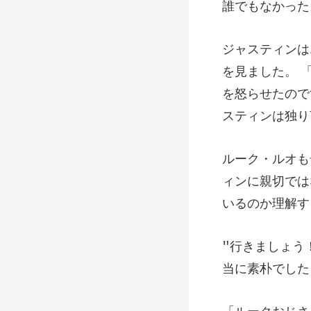
。 
を怒らせたので
ィンに親切では
当に素朴でし