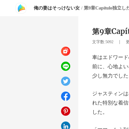
俺の妻はそっけない女
/
第9章Capítulo独
第9章Cap
|
文字数:5092
更
前に、心地よい
れた特別な着信