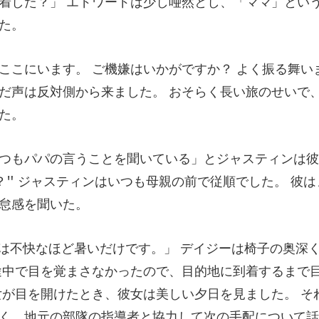
ードは少し唖然とし、「ママ」とい
振る舞い
だ声は反対側から来ま
彼
？" ジャスティンはいつも母親
く、地元の部隊の指導者と協力して次の手配について話