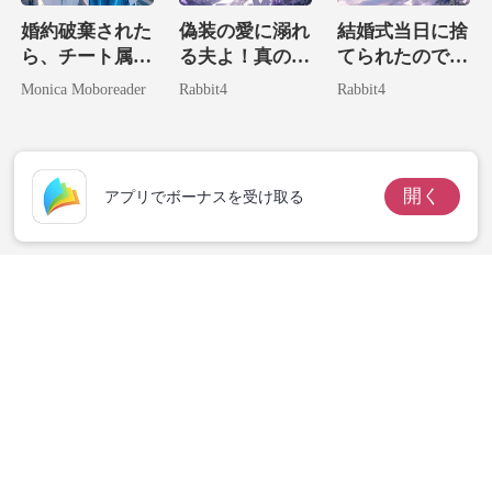
婚約破棄された
偽装の愛に溺れ
結婚式当日に捨
ら、チート属性
る夫よ！真の姿
てられたので、
全部盛りの私が
現した妻が君臨
そいつの宿敵に
Monica Moboreader
Rabbit4
Rabbit4
財界の神に捕獲
する
嫁いでやりまし
されました。
た！
開く
アプリでボーナスを受け取る