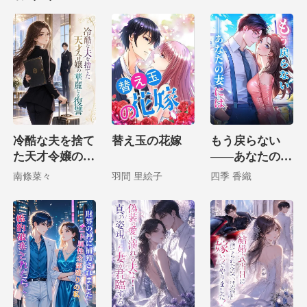
冷酷な夫を捨て
替え玉の花嫁
もう戻らない
た天才令嬢の華
――あなたの妻
麗なる復讐
には
南條菜々
羽間 里絵子
四季 香織