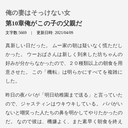
俺の妻はそっけない女
第10章俺がこの子の父親だ
文字数:5669
|
更新日時: 2021/04/09
0
さんは新しく到来した坊ちゃんの
チャージ
好みが分からなかったので、２０種類以
閲覧履歴
ログアウトします
検索
ないと嘲笑った人たちの鼻を明かしてやりたかったの
だ。 なので彼は、機嫌よく、また素早く朝食を終え