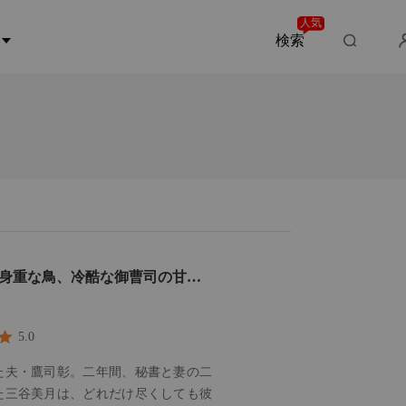
人気
検索
身重な鳥、冷酷な御曹司の甘い
5.0
た夫・鷹司彰。二年間、秘書と妻の二
た三谷美月は、どれだけ尽くしても彼