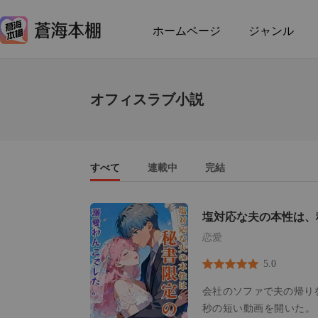
ホームページ
ジャンル
オフィスラブ小説
すべて
連載中
完結
塩対応な夫の本性は、
んこでした。
恋愛
5.0
会社のソファで夫の帰り
秒の短い動画を開いた。