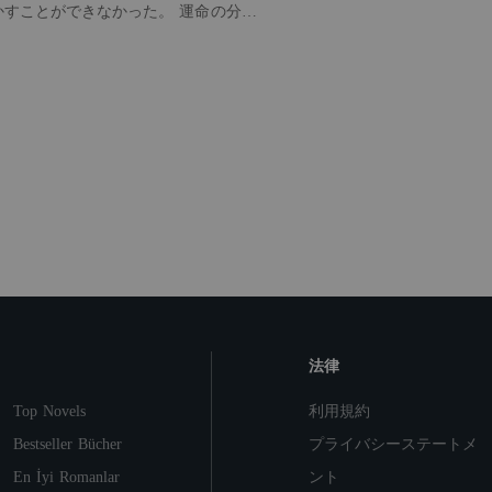
ことができなかった。 運命の分か
彼の初恋である佐野佳世の帰国だっ
は揉めることなく離婚し、半年後、美
せぬ妊娠を知る。長きにわたる恋を諦
お腹の子を連れて遠くへ逃れた。 彰
世の幸せな報せが届くたび、美月は心
に祝福した。だが出産の瞬間、状況は
はずの
然産室の前に現れ、もう一度共に生き
だ。 「この子はあなたのも
でも、俺は絶対に
」
法律
Top Novels
利用規約
Bestseller Bücher
プライバシーステートメ
En İyi Romanlar
ント