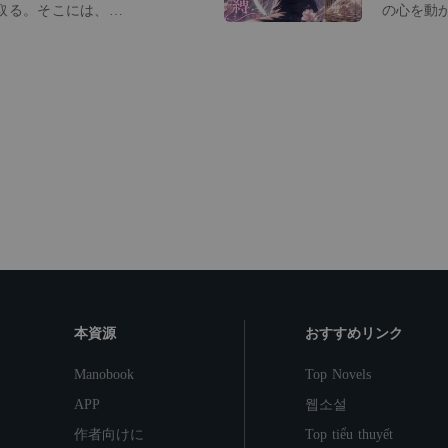
取る。そこには、えも
の心を動かす
ていた。 動画に添え
れ道は、
言。 「仕事の話に耽
た。二人
に手を伸ばしてみた。
月は予期
で冷静な彼が、私の前
め、彼女は
なんて」 私は微笑ん
と佐野佳
ね」を送った。 「ね
を穏やか
ういう『俺様社長』も
一変する。 もうすぐ幼馴染と夫婦になる
のような社長も、商談
彰が、突
だりするのかしら？」
たいと訴えてきたの
せず、淡々と「そんな
のではないわ」 「たとえそう
離さない
本資源
おすすめリンク
Manobook
Top Novels
APP
웹소설
作者向けに
Top tiểu thuyết