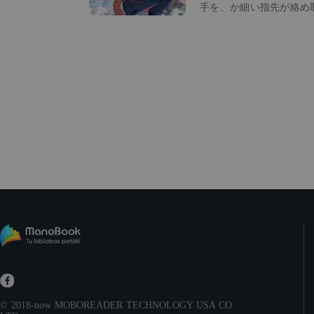
手を、か細い指先が絡め
言われぬ艶やかさが漂っ
られた、少女の甘い独り
る大人たちの影で、密か
仕事ではあんなに理性的
では理性を失ってしまう
で、その動画に「いい
え、最近の若い子ってこ
のが好きみたい。あなた
中にこっそり手を繋い
夫は顔を上げることさえ
ものばかり見るな」
© 2018-now
MOBOREADER TECHNOLOGY USA CO