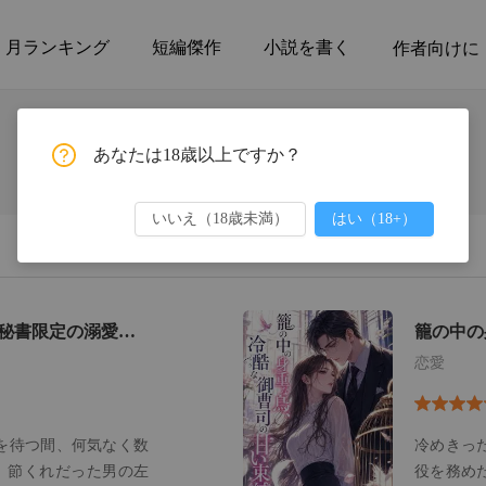
月ランキング
短編傑作
小説を書く
作者向けに
あなたは18歳以上ですか？
いいえ（18歳未満）
はい（18+）
秘書限定の溺愛わ
籠の中の
束縛
恋愛
を待つ間、何気なく数
冷めきっ
 節くれだった男の左
役を務め