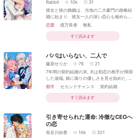
短編傑作
Rabbit
10k
31
マ、僕が彼氏を探してあげようか？どんな人
彼女と彼の婚姻は、当地の二大豪門の政略結
がいい？」 彼女は考えるふりをするが、その
婚に始まり、彼女一人の深い恋心も秘められ
思考は傍らの人物によって遮られる。「坊
ていた。 五年前、彼女は彼が自分を救うため
恋愛
億万長者
無私
や、まだ父親を替えるつもりか？」
の交通事故で性機能障害になったと思い込
キャラクターの成長
三角関係
み、プラトニックな結婚生活を甘んじて守
すぐ読みます
ベビー助攻
り、更には実家の一族の利益を彼の一族に注
ぎ込み続けた。ただ心の中の愧疚を償うため
パパはいらない、二人で
だけに。 ある偶然、彼女が彼と幼馴染の女と
の密会を目撃するまで、いわゆる「隠疾」が
藤原せりか
76
21
全て嘘だったとは知らなかった――彼はとっ
7年間の契約結婚の末, 夫は初恋の相手が帰国
くに回復していただけでなく、長期にわたり
した途端, 娘に偽りの優しさを見せ始めた. し
彼女の牛乳に睡眠薬を入れ、更に当時彼女が
かし, その口から出たのは, 初恋相手の息子の
都市
セカンドチャンス
契約結婚
「賊の巣」（実際は叔父に連れ去られてい
名前だった. 娘は「パパ」と呼ぶことすら禁
ラブリターン
ヒロイン目線
た）から帰ってきたという誤解により、彼女
じられ, 冷たく突き放され続けた. それでも健
すぐ読みます
を「汚れている」と嫌い、意図的に疎遠
ベビー助攻
気に「パパになってくれるチャンスをあげ
る」と言った娘の誕生日. 夫は, 娘を無視して
引き寄せられた運命: 冷徹なCEOへ
初恋相手の息子の誕生日パーティーを開いて
いた. 画面に映る幸せそうな3人の写真を見た
の恋
瞬間, 娘は静かに涙を流した. 「ママ, もうパ
長谷川由香
10k
321
パはいらない. 二人で, この家を出よう」 その