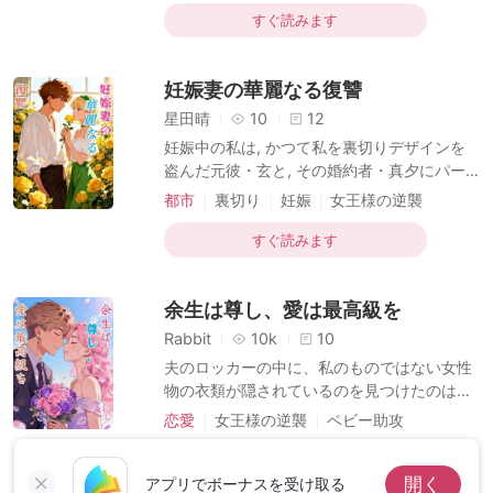
ベビー助攻
フラッシュバック
三年後, 私が夫の主催するパーティーに顔を
すぐ読みます
出すと, 元婚約者は私が落ちぶれたと勘違い
し, 取り巻きと共に嘲笑った. あろうことか,
妊娠妻の華麗なる復讐
彼の妻は嫉妬に狂い, 私の手にフォークを突
き刺したのだ. 手のひらから鮮血が滴り落ち
星田晴
10
12
る. 激痛の中で私は思った. 彼らは私が誰の妻
妊娠中の私は, かつて私を裏切りデザインを
になったのか, 想像すらしていないのだと. そ
盗んだ元彼・玄と, その婚約者・真夕にパー
の時, 会場が凍りついた. 「氷の皇帝」と恐れ
ティー会場で囲まれていた. 「こんな安っぽ
都市
裏切り
妊娠
女王様の逆襲
られる夫が, 息子を抱いて現れたからだ
い偽物を身につけて, 高野社長夫人のふりを
ベビー助攻
複数のアイデンティティ
するなんて! 」 真夕はそう叫び, 夫が贈ってく
すぐ読みます
れた数億円のネックレス『セイレーンの涙』
を私の首から引きちぎった. 玄は私を庇うど
余生は尊し、愛は最高級を
ころか, 私の頬を思い切り叩いた. 「貧乏人の
分際で, 僕たちの顔に泥を塗る気か! さっさと
Rabbit
10k
10
消えろ! 」 口元から血が流れ, 私は床に倒れ込
夫のロッカーの中に、私のものではない女性
んだ. 周囲からは嘲笑の嵐. 彼らは知らない.
物の衣類が隠されているのを見つけたのは、
私が彼らの探している「高野社長夫人」本人
これで九回目になります。 そのたびに、彼は
恋愛
女王様の逆襲
ベビー助攻
であり, 世界的デザイナー『M』であることを
「同僚に頼まれて預かっただけだ」「友人の
お隣さん
子育て
ジャンル-ファミリー
たちの悪い悪戯だよ」などと言い訳をしては
すぐ読みます
開く
その場を凌ぎ、私を優しく抱きしめては謝罪
アプリでボーナスを受け取る