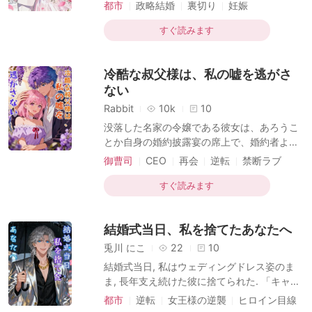
真面目に息子と暮らしていたのだ。 そんなあ
都市
政略結婚
裏切り
妊娠
ず、興味深そうに眉を吊り上げて彼女を見つ
る日、彼が新たに雇った家庭医が屋敷を訪れ
恋のライバル
ベビー助攻
める。「子供までいるのに、今さら何を恥じ
た。 「社長、私が診察いたしましょうか？」
すぐ読みます
らう？」 足元にいた、小さ
社長は、例の「更生した」と言われる顔を向
けたが、その視線は刃物のように鋭かった。
冷酷な叔父様は、私の嘘を逃がさ
家庭医は慌てて逃げ出した。 2ヶ月後、その
家庭医はまんまと後妻の座を射止めた。 「奥
ない
様、どうやって社長の心を開かせたのです
Rabbit
10k
10
か？亡き奥様への想いから立ち直らせたので
没落した名家の令嬢である彼女は、あろうこ
しょう？」 「フフ、簡単よ。一人娶ったら二
とか自身の婚約披露宴の席上で、婚約者より
人のオマケつきだったから！」新婦は憤慨し
公然と辱めを受け、婚約破棄を突きつけられ
御曹司
CEO
再会
逆転
禁断ラブ
た様子で、新郎そっくりのミニチュア版をさ
てしまう。 生き残る道を切り開くため、彼女
らに二人引きずり出した！！
ベビー助攻
は一世一代の賭けに出た。なんと、彼の叔父
すぐ読みます
であり絶大な権勢を誇る実力者の子を身籠っ
たと、偽りの告白をしたのである。 男は予想
結婚式当日、私を捨てたあなたへ
に反して彼女の嘘に話を合わせ、こうして二
人は、計算尽くで始まった誤解だらけの契約
兎川 にこ
22
10
結婚生活へと足を踏み入れることとなる。
結婚式当日, 私はウェディングドレス姿のま
ま, 長年支え続けた彼に捨てられた. 「キャリ
アのためだ」 彼はそう冷たく言い放ち, 妊娠
都市
逆転
女王様の逆襲
ヒロイン目線
中の私を見捨てて, 権力者の娘を選んだのだ.