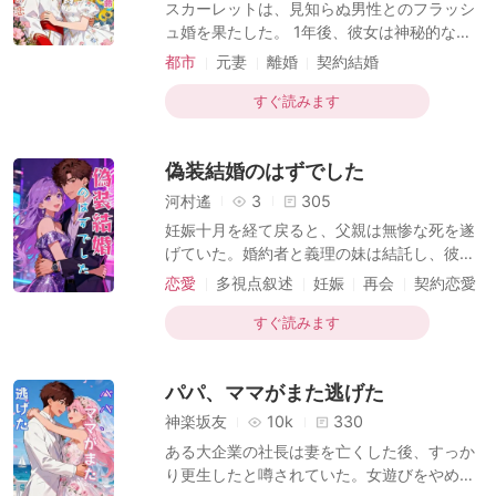
スカーレットは、見知らぬ男性とのフラッシ
言葉を聞き, 私は全てを捨てて娘と海外へ飛
ュ婚を果たした。 1年後、彼女は神秘的な夫
ぶことを決意した.
との離婚を申請し、独身女性として平穏な生
都市
元妻
離婚
契約結婚
活を送ることを希望していた。しかし、それ
ラブリターン
ベビー助攻
がすぐには実現しないことになるとは彼女も
すぐ読みます
思わなかった。 エライアスは、数百万ドルの
会社を持つCEOで、女性に興味がないと言わ
偽装結婚のはずでした
れていた。しかし、彼は不思議にもスカーレ
ットに関心を抱くようになった。 スカーレッ
河村遙
3
305
トは彼を振り払うために全力を尽くしたが、
妊娠十月を経て戻ると、父親は無惨な死を遂
彼は止まる気配を見せなかった。もう耐えら
げていた。婚約者と義理の妹は結託し、彼女
れなくなった彼女は、結婚証明書を見せて
を家から追い出した。 3年後に再び戻った彼
恋愛
多視点叙述
妊娠
再会
契約恋愛
「私は既婚者です。あなたとはデートできま
女。父親が遺した別荘を取り戻すため、あの
ベビー助攻
せん！」と訴えた。 すると、エライアスはス
高嶺の花の男性に手を出さざるを得なかった
すぐ読みます
カーレットの結婚証明書を
が、彼に隅へと追い詰められてしまう。 男は
灼けつくような視線で彼女を見つめる。「私
パパ、ママがまた逃げた
を誘惑しているのか？」 彼女はわなわなと震
える。「わざと無礼を働いたのでは……」 偽
神楽坂友
10k
330
装結婚のはずが、どうして彼は一歩、また一
ある大企業の社長は妻を亡くした後、すっか
歩と追い詰め、深く入り込んでくるのだろう
り更生したと噂されていた。女遊びをやめ、
か？ 彼女が顔を赤らめるも、彼は意に介さ