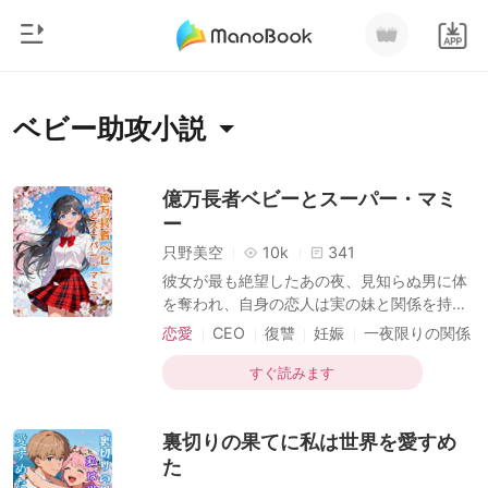
0
ホームページ
ベビー助攻小説
チャージ
ジャンル
億万長者ベビーとスーパー・マミ
ー
都市
閲覧履歴
只野美空
10k
341
恋愛
彼女が最も絶望したあの夜、見知らぬ男に体
ログアウトします
を奪われ、自身の恋人は実の妹と関係を持っ
人狼
ていた。誰もが彼女を醜く、不釣り合いだと
恋愛
CEO
復讐
妊娠
一夜限りの関係
御曹司
見なす中、彼女は悲しみのうちに去っていっ
ベビー助攻
検索
た。6年の後、彼女は大きな変貌を遂げて
すぐ読みます
マフィア
人々を驚かせ、生まれ持った美しさで、傍ら
には可愛らしい子供を連れていた。 その可愛
月ランキング
裏切りの果てに私は世界を愛すめ
らしい子供はまだ6歳だが、凄腕のハッカー
だった。多くの独身富豪の個人情報を握り、
た
子供らしからぬ様子で彼女を見つめる。「マ