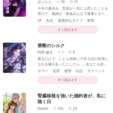
短編傑作
ぽぷらん
18
10
年経っても世継ぎ一人産めない塩漬けの土地
今年の夏休み、気温が一気に上昇したことを
のようだな」 夫は私を庇うどころか、その女
受けて、義姉が「家族みんなで避暑とダイビ
優からの「お腹が痛い」という電話一つで血
ングに行こう」と提案してきた。 だが、その
SF
転生
家庭的なタイプ
復讐
相を変えた。 そして、高熱で苦しむ術後の私
年の気候は例年とどこか違っているように感
を、暴雨の降る
サスペンス
バッドエンド
じられたため、数日だけ滞在して早めに帰ろ
すぐ読みます
うと自分は提案した。 すると義姉は烈火のご
とく怒り出し、「ここは避暑地として有名な
禁断のシルク
んだから、分からないなら黙ってて！田舎
者！あと1か月もすれば気温も落ち着くのに、
時雨 健太
1
9
1か月経つまで私は絶対帰らないから！」と罵
着るだけで、いとも簡単に大学入試の首席に
声を浴びせてきた。 母もその隣で、必死に義
なれる服があったとしたら……あなたも欲し
姉の意見に賛同していた。 到着して間もな
いと思いませんか？ 私の母は蚕女。母が吐き
ホラー
犯罪
復讐
伝説
サスペンス
く、家族は海鮮市場で悪質な店にぼったくら
出す糸で作られた服は、どんな愚か者であっ
怪奇ファンタジー
れた。支払いを拒んだところ、小さなチンピ
ても、着れば大学入試の首席合格者にしてし
すぐ読みます
ラにナイ
まうのです。 そのおかげで、私たちの村は遠
近に名の知られた『首席村』となりました。
腎臓移植を強いた婚約者が、私に
しかし、誰も気づいていません。あの子たち
の眼差しが、次第にうつろになっていくこと
跪く日
に……。
Rabbit
10k
28