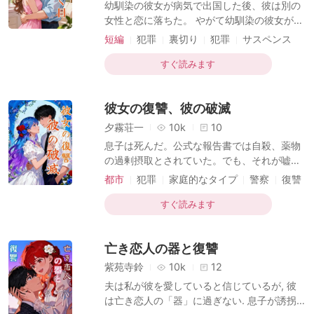
幼馴染の彼女が病気で出国した後、彼は別の
女性と恋に落ちた。 やがて幼馴染の彼女が腎
不全で帰国すると、彼は恋人の腎臓が幼馴染
短編
犯罪
裏切り
犯罪
サスペンス
と高度に適合することを発見する。 幼馴染を
バッドエンド
救うため、彼は盛大な結婚式を罠として仕立
すぐ読みます
て上げ、恋人を「移動する臓器バンク」とみ
なし、偽りの愛で繋ぎ止めた。 恋人は一時
彼女の復讐、彼の破滅
期、愛される幸福に浸っていたが、偶然にも
真相を垣間見てしまう。 彼女は、彼が想い人
夕霧荘一
10k
10
のために用意した、命を救うための「生薬」
息子は死んだ。公式な報告書では自殺、薬物
に過ぎなかったのだ。 心が死んでしまった恋
の過剰摂取とされていた。でも、それが嘘だ
人は、偽装死を選んで完全に姿を消す。 彼は
と私にはわかっていた。私は鑑識官。息子の
都市
犯罪
家庭的なタイプ
警察
復讐
彼女を失った悲しみの中でも、財力を投じて
遺体を、この手で検分したのだ。証拠は、殺
サスペンス
幼馴染のために新たな腎臓のドナーを探し出
人を叫んでいた。 七度、再審を請求した。そ
すぐ読みます
した。 幼馴染の彼女は回復する
のたびに、反論の余地のない証拠を突きつけ
た。そのたびに、榊宗一郎検事正は私の目の
亡き恋人の器と復讐
前で扉を閉ざし、私の悲嘆を妄想だと切り捨
てた。私が二十年間仕えてきた組織は、殺人
紫苑寺鈴
10k
12
犯を庇っていた。 だから、私は法をこの手に
夫は私が彼を愛していると信じているが, 彼
取った。 検事正の娘、榊麗を誘拐し、私の要
は亡き恋人の「器」に過ぎない. 息子が誘拐
求を世界に配信した。彼が無駄にした一度の