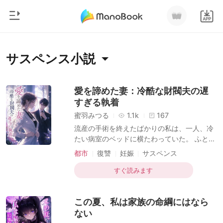
0
ホームページ
サスペンス小説
チャージ
ジャンル
愛を諦めた妻：冷酷な財閥夫の遅
すぎる執着
都市
閲覧履歴
蜜羽みつる
1.1k
167
恋愛
流産の手術を終えたばかりの私は、一人、冷
ログアウトします
たい病室のベッドに横たわっていた。 ふと見
人狼
上げたテレビの画面には、私の夫である九条
都市
復讐
妊娠
サスペンス
御曹司
グループ社長が、人気女優を庇いながら別の
検索
産婦人科から出てくる姿が映し出されてい
すぐ読みます
マフィア
た。 彼からかかってきた電話は、私への心配
など微塵もなく、ただ冷酷な命令を告げるだ
月ランキング
この夏、私は家族の命綱にはなら
けだった。 「半時間以内に病院の下に来い」
這うようにして向かった九条家で、義母と義
ない
妹は私を蔑み、言葉の刃を突き立てた。 「三