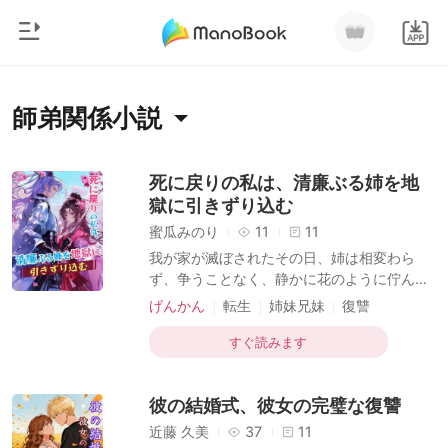
0
ホームページ
師弟関係小説
チャージ
ジャンル
死に戻りの私は、清廉ぶる姉を地
獄に引きずり込む
都市
閲覧履歴
蜜瓜みのり
11
11
恋愛
我が家が滅ぼされたその日、姉は相変わら
ログアウトします
ず、争うことなく、静かに花のように佇んで
人狼
いた。 仙山の掌門に見初められる幸運に恵ま
げんかん
転生
姉妹兄妹
復讐
御曹司
れたのは、そんな姉だった。だが姉は淡々
師弟関係
魔法ファンタジー
検索
と、私の代わりに断った。 「父母の亡骸がま
すぐ読みます
マフィア
だ冷めぬうちに、どうしてそんな非情で義理
もない真似ができるの？喪に服すこともせず
月ランキング
彼の結婚式、彼女の完璧な復讐
に……」 その一言で、私は掌門に「親を敬わ
ぬ者」と見なされた。 一方で、姉は情に厚く
近藤 久美
37
11
義を重んじるとして、掌門の破格のはからい