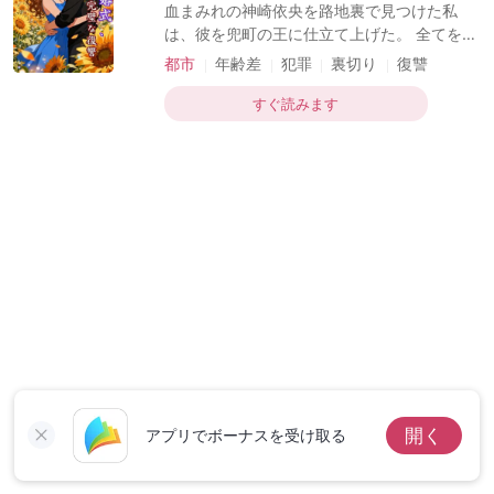
短編傑作
血まみれの神崎依央を路地裏で見つけた私
で最後の弟子に迎えられた。仙門へと連れて
は、彼を兜町の王に仕立て上げた。 全てを教
行かれ、三年の喪が明けた後に正式な弟子と
え、帝国を与え、秘密の夫にした。 彼は私の
都市
年齢差
犯罪
裏切り
復讐
しての儀式を執り行うこととなった。 ――三
最高傑作だった。 しかし、彼の新しい恋人で
師弟関係
年後。その拜師礼の最中、私と姉は共に魔族
あるインフルエンサーの女が、私に一本の録
すぐ読みます
の手
音データを再生して聴かせた。 私が丹精込め
て創り上げたあの声が、私のことを「看守」
だの、「足枷」だの、「俺を自分のものだと
思い込んでるババア」だのと呼ぶのを、私は
聞いた。 だが、それはほんの始まりに過ぎな
かった。 彼は私が与えた権力を使い、私たち
が死産した娘、希（のぞみ）を偲んで建てた
小児がん病棟を、跡形もなく破壊した。 そし
て、その瓦礫の上に、新しい恋人への贈り物
として高級スパを建設し
開く
アプリでボーナスを受け取る