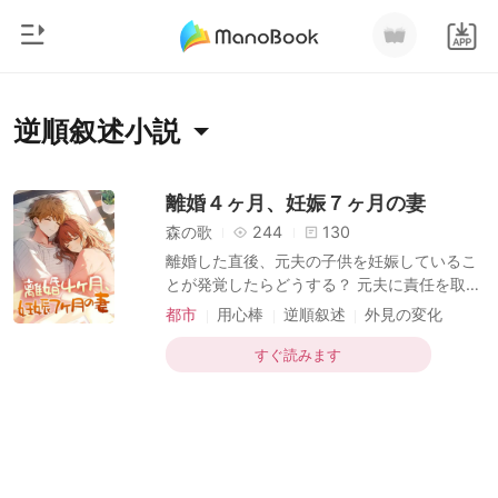
0
ホームページ
逆順叙述小説
チャージ
ジャンル
離婚４ヶ月、妊娠７ヶ月の妻
森の歌
244
130
都市
閲覧履歴
離婚した直後、元夫の子供を妊娠しているこ
恋愛
とが発覚したらどうする？ 元夫に責任を取っ
ログアウトします
てもらいに行ったら、なんと彼には新しい恋
人狼
都市
用心棒
逆順叙述
外見の変化
人がいた。どうすればいい？ 中川菜々子の人
ユーモア
御曹司
生は、悩み、不安、そして呆れることばか
すぐ読みます
検索
り！ 彼女は一日中、どうやって彼の目から逃
マフィア
れて子供を産むか画策していたが、思いがけ
ず彼に壁際に追い詰められてしまう。 「離婚
月ランキング
して4ヶ月、妊娠は7ヶ月だと？ 言え、その子
は誰の子だ！」