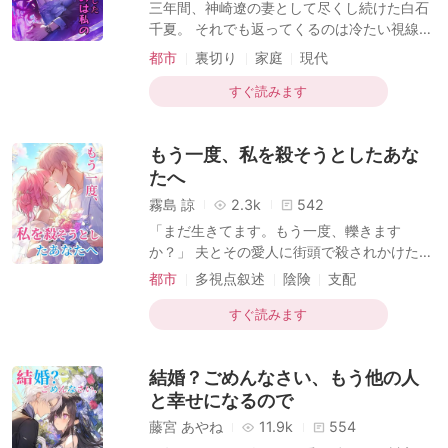
三年間、神崎遼の妻として尽くし続けた白石
千夏。 それでも返ってくるのは冷たい視線
と、彼の“白月光”への未練だけだった。 限界
都市
裏切り
家庭
現代
を超えたその日、彼女は静かに言った——
「離婚しましょう」 そして数日後、酒場で祝
すぐ読みます
杯をあげる彼女の隣には、見知らぬ若い男の
姿が…？ 焦る神崎、自由を満喫する千夏。 今
もう一度、私を殺そうとしたあな
度は彼の番——「取り戻したい？でももう、
遅いのよ。」
たへ
霧島 諒
2.3k
542
「まだ生きてます。もう一度、轢きます
か？」 夫とその愛人に街頭で殺されかけた有
栖川朱音。 婚姻生活は虚構、罪まで押しつけ
都市
多視点叙述
陰険
支配
られ、最後は“事故死”に仕立て上げられる。
無理やりの恋
現代
だが、彼女は生きていた。 そして、離婚と同
すぐ読みます
時に、今度はこの街で最も冷酷で美しい男と
電撃再婚！ 目的は一つ——全てを奪った者た
結婚？ごめんなさい、もう他の人
ちを、彼と共に叩き潰すこと。 なのにその男
が囁く。「偽装のつもりだったけど、本気で
と幸せになるので
もいい？」 地獄から這い上がった彼女の、極
藤宮 あやね
11.9k
554
上リベンジラブストーリー！