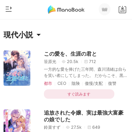
0
ホームページ
現代小説
チャージ
ジャンル
この愛を、生涯の君と
笹原光
20.5k
712
都市
閲覧履歴
一方的な愛を捧げた三年間、森川清緒は自ら
恋愛
を笑い者にしてしまった。 だからこそ、黒田
ログアウトします
玄也に「仕事か離婚か」という二者択一を迫
人狼
都市
CEO
陰険
傲慢/支配
復讐
られた際、森川清緒は迷うことなく離婚を選
離婚
現代
御曹司
んだのだ。彼女は決意した。かつての理性的
すぐ読みます
検索
で、美貌と才気を兼ね備えた「森川医薬」の
マフィア
継承者に戻ることを。 その後。 元夫である
追放された令嬢、実は最強大富豪
黒田玄也は、一族郎党を引き連れて復縁を懇
月ランキング
願しに跪くこととなる。 しかし、森川清緒の
の娘でした
背後は規格外だった。実父は財界の覇者、実
鈴菜すず
27.5k
649
母は森川家二十三代目の最高峰の医師、兄は