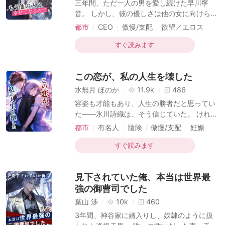
三年間、ただ一人の男を愛し続けた早川寧
音。 しかし、彼の優しさは他の女に向けられ
ていた。 「この想いは、きっと届く」——そ
都市
CEO
傲慢/支配
欲望／エロス
の信念も、粉々に砕け散った日。 そして彼女
ロマンス
現代
は街を去り、全てを捨てた。 三年後、華やか
すぐ読みます
に生まれ変わった寧音の隣には、別の男性
が。 そんな彼女に、かつての彼——九条凛が
この恋が、私の人生を壊した
縋るように告げた。「結婚しよう」 だが彼女
は微笑みながら言う。「もう遅いわ。私は…
水無月 ほのか
11.9k
486
他の人と幸せになるの」
容姿も才能もあり、人生の勝者だと思ってい
た——氷川詩織は、そう信じていた。 けれど
気がつけば、彼女の手札はすべて崩れ去って
都市
有名人
陰険
傲慢/支配
妊娠
いた。 中絶、容姿の損壊、仕事の失墜、名誉
ストーリー
どんでん返し
現代
の破壊——何もかもが壊れていった。 なぜ、
すぐ読みます
こんなことになったのか。 きっと、あの男
——一条慎との恋が始まりだった。 愛は人を
見下されていた俺、本当は世界最
救うはずだったのに、彼女にとっては地獄の
扉だった。 ——これは、一人の女が「愛」を
強の御曹司でした
代償に、何を失ったのかを描く痛切な記録。
葉山 渉
10k
460
3年間、神谷家に婿入りし、奴隷のように扱