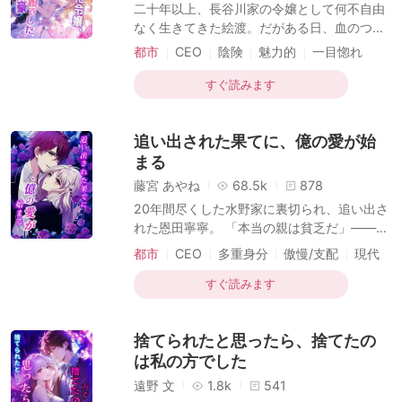
短編傑作
二十年以上、長谷川家の令嬢として何不自由
表と裏の世界に顔が利き妹を溺愛する腹黒社
なく生きてきた絵渡。だがある日、血のつな
長、そして弟は芸能界のドン。 そうそう……
がりはないと突きつけられ、本当の令嬢に陥
都市
CEO
陰険
魅力的
一目惚れ
もう一人。「芸能界で真面目にやらなければ
れられ、養父母から家を追い出される。瞬く
実家の千億の遺産を継がせる」と脅
現代
間に、街中の笑い者となった。 絵渡は背を向
すぐ読みます
けて農民の両親の家へ戻ったが、次の瞬間、
まさかの人物に見つかった。 それは――彼女
追い出された果てに、億の愛が始
の本当の父親であり、城一の大富豪だった。
兄たちはそれぞれの世界で頂点を極めた天
まる
才。 小柄な彼女を、家族は惜しみなく愛し守
藤宮 あやね
68.5k
878
った。 しかしやがて知る――この妹は、ただ
20年間尽くした水野家に裏切られ、追い出さ
の令嬢ではなかった。 伝説級ハッカーも、最
れた恩田寧寧。 「本当の親は貧乏だ」——そ
高峰のレシピ開発者も、舞踊界のカリスマも
う思われていたが、その実態は海城一の名
都市
CEO
多重身分
傲慢/支配
現代
――すべて彼女。 そして後日、出会
門。 億単位の小遣いに、百着のドレスと宝
石、そして溺愛されるお嬢様生活。 彼女を侮
すぐ読みます
っていた“元・家族”たちは、次々と彼女の真
の素顔に震撼する—— 世界一の投資家、天才
捨てられたと思ったら、捨てたの
エンジニア、F1級のレーサー！？ そんな彼女
を捨てた元婚約者が、なぜか突然「やっぱり
は私の方でした
好きだ」と告白？ でももう遅い——“本物の
遠野 文
1.8k
541
兄”とのお見合いが始まってるのだから。