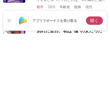
の弟・朝倉蓮。 でも——彼は他の女性と結婚
都市
CEO
年齢差
陰険
現代
しようとしていた。 国外へ送り出された彼女
は、すべてを忘れる代わりに“ある専門”を学
すぐ読みます
開く
ぶ。 数年後、男性不妊・ED治療のカリスマ
アプリでボーナスを受け取る
医師として帰国。 診察室で再会した義理の弟
別れた翌日、私は“億”の女だった
に、彼女は悪戯な笑みで囁く。 「ずっと結婚
しない理由、まさか…機能の問題？」 「…試
月城 セナ
7.5k
84
してみるか？」
愛のためにすべてを捨て、三年間“理想の
妻”を演じてきた鳳城夢乃。 だが、夫の心に
はずっと「初恋の人」がいた。 報われぬ想い
都市
億万長者
強気なヒロイン
離婚
に終止符を打ち、ついに彼女は別れを告げる
現代
――「本気出すわ、私」。 その翌日、SNSは
すぐ読みます
騒然。正体はなんと、億万資産を持つ若き実
業家！？ 甘くて痛快な逆転劇。 彼女が本当
『地獄婚』かと思ったら、最強御
の自分を取り戻したとき、かつての夫がまさ
かの土下座会見で…？
曹司に溺愛されました
雪原 千桜
194
450
政略結婚で東雲美咲が嫁いだのは、顔も体
も“残念”と噂される鷹野豪。 誰もが彼女の悲
惨な結婚生活を笑っていた——が、 その翌日