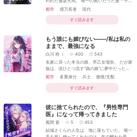
われた逢坂天馬。 唯一の救いだった妻・千尋
までもが、裏切りの果てに他の男と関係を持
都市
億万長者
現代
った。 全てが終わったと思ったそのとき——
彼はついに“本当の姿”を明かす。 世界を動か
すぐ読みます
す超巨大資産を受け継ぐ、最強の家系の継承
者、それが彼だった。 正体が明かされた瞬
もう誰にも媚びない——/私は私の
間、すべてが逆転する。 土下座し、涙ながら
に謝罪する元妻。 だが彼の眼差しは、もはや
ままで、最強になる
かつての彼女には向けられていなかった——
白川 柊（
400
543
これは、裏切られた男の爽快すぎる逆転復讐
名家に戻った本当の娘、早乙女瑠奈。 だが家
劇！
族は、涙ひとつ流す“偽の娘”に夢中だった。
侮辱、いじめ、見下し——何度も心が砕けそ
都市
多重身分
兵士
傲慢/支配
うになったが、彼女は決めた。 「好かれなく
一目惚れ
現代
てもいい。なら私は、恐れられる存在にな
すぐ読みます
る」 家族の冷遇、世間の偏見を力に変え、彼
女は自分の道を切り開く。 誰もが見下してい
彼に捨てられたので、『男性専門
た彼女は、ついに誰も追いつけない場所へと
駆け上がる。 「両親に何度も傷つけられて、
医』になって帰ってきました
辛くなかったか？」 その問いに、彼女は静か
風間 蒼
5
453
に笑う——「大丈夫。強さがすべてを黙らせ
結城さくらの人生は、地に落ちていた。 唯一
るから」
手を差し伸べてくれたのは、年の離れた義理