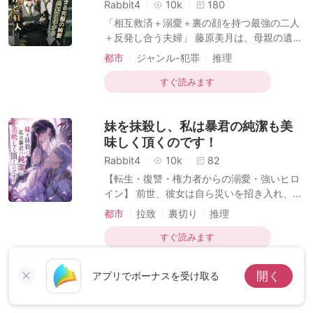
短編傑作
Rabbit4
10k
180
矢に心底溺れていたことを。だからこそ、彼
「相互救済＋溺愛＋裏の顔を持つ最強の二人
らは嘲笑しながら待っていた——彼女が泣き
＋反発し合う夫婦」 藤原美月は、母親の遺品
ながら縋りつく姿を。 だが、彼女が振り返っ
を取り戻すため、 残忍な性格で半身不随、さ
都市
ジャンル-犯罪
推理
た瞬間、景色は一変する。五台の超高級車が
らに余命わずかと噂される九条家の御曹司の
連なる出
もとへ、身代わりの花嫁として嫁ぐことを自
すぐ読みます
ら志願する。 夫婦となった二人は周囲から嘲
笑された。 「不器量な女と短命な男、実にお
妹を抹殺し、私は暴君の純潔も美
似合いだ！」 「何の能力もない無能な女な
ど、遅かれ早かれ九条家から追い出されるだ
味しく頂くのです！
ろう！」 しかし、九条家に嫁いだ美月は、す
Rabbit4
10k
82
べての者の評価を覆す。 建築デザイン界の重
【転生・復讐・権力者からの溺愛・強いヒロ
鎮も、 噂の天才医師も、 さらには世界屈指
イン】 前世、彼女は自ら災いを招き入れ、最
のダークウェブのトップも、すべて彼女の裏
低な男と養妹に結託されて家産を奪われ、一
都市
拉致
裏切り
推理
の顔だったのだ。 これに
家は惨死を遂げた。 再び生を受けた平野真由
は冷たく笑うと、踵を返し、桜京市で最も恐
すぐ読みます
れられる「生きた閻魔」と一夜を共にした。
前世で夫だった最低な男が再び彼女を踏み台
開く
アプリでボーナスを受け取る
にしようと企むなら、公衆の面前で婚約破棄
の書状を突きつける。 「私を娶る資格があな
たにある？ 彼を門の外へつまみ出して！」