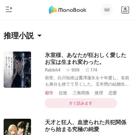
0
ホームページ
推理小説
チャージ
ジャンル
氷室様、あなたが狂おしく愛した
お宝は生まれ変わった。
都市
閲覧履歴
Rabbit4
999
174
恋愛
前世、白川知依は鷹澤蓮矢を十年愛し、名前
ログアウトします
も身分も捨てて尽くした。五年間の結婚生活
人狼
の末に待っていたのは、彼と愛人による、残
都市
拉致
三角関係
推理
恋愛
御曹司
忍な裏切りと死だった。 生まれ変わった彼女
検索
は、迷わず動いた。偽りの愛人を完膚なきま
すぐ読みます
マフィア
でに追い詰め、クズ男を躊躇なく蹴り捨て、
離婚協議書を叩きつける。 「鷹澤蓮矢、クズ
月ランキング
天才と狂人、血塗られた共犯関係
にはクズがお似合いだわ。二人で地獄の底ま
で腐れ縁を続けて、二度と誰の人生も汚さな
から始まる究極の純愛
いでくれる？」 誰もが知っていた。知依は蓮